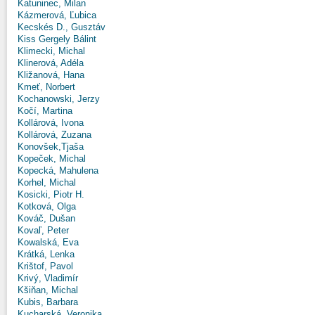
Katuninec, Milan
Kázmerová, Ľubica
Kecskés D., Gusztáv
Kiss Gergely Bálint
Klimecki, Michal
Klinerová, Adéla
Kližanová, Hana
Kmeť, Norbert
Kochanowski, Jerzy
Kočí, Martina
Kollárová, Ivona
Kollárová, Zuzana
Konovšek,Tjaša
Kopeček, Michal
Kopecká, Mahulena
Korhel, Michal
Kosicki, Piotr H.
Kotková, Olga
Kováč, Dušan
Kovaľ, Peter
Kowalská, Eva
Krátká, Lenka
Krištof, Pavol
Krivý, Vladimír
Kšiňan, Michal
Kubis, Barbara
Kucharská, Veronika