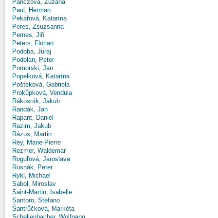
Panczová, Zuzana
Paul, Herman
Pekařová, Katarína
Peres, Zsuzsanna
Pernes, Jiří
Peters, Florian
Podoba, Juraj
Podolan, Peter
Pomorski, Jan
Popelková, Katarína
Pošteková, Gabriela
Prokůpková, Vendula
Rákosník, Jakub
Randák, Jan
Rapant, Daniel
Razim, Jakub
Rázus, Martin
Rey, Marie-Pierre
Rezmer, Waldemar
Roguľová, Jaroslava
Rusnák, Peter
Rykl, Michael
Sabol, Miroslav
Saint-Martin, Isabelle
Santoro, Stefano
Šantrůčková, Markéta
Schellenbacher, Wolfgang