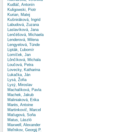
Kudláč, Antonín
Kuligowski, Piotr
Kurian, Matej
Kušniráková, Ingrid
Labudová, Zuzana
Laslavíková, Jana
Lenčéšová, Michaela
Lenderová, Milena
Lengyelová, Tünde
Lipták, Ľubomír
Lomíček, Jan
Lônčíková, Michala
Loučová, Petra
Lovecky, Katharina
Lukačka, Ján
Lysá, Žofia
Lysý, Miroslav
Machalíková, Pavla
Machek, Jakub
Maliniaková, Erika
Marès, Antoine
Martinkovič, Marcel
Maťugová, Soňa
Matus, László
Maxwell, Alexander
Meľnikov, Georgij P.