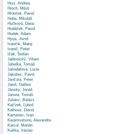
Horz, Andrea
Hroch, Miloš
Hronček, Pavel
Huba, Mikuláš
Hučková, Dana
Hudáček, Pavol
Hudek, Adam
Hyrja, Jozef
Ivančík, Matej
Ivanič, Peter
Ižák, Štefan
Jablonický, Viliam
Jahelka, Tomáš
Jahodářová, Lucie
Jakubec, Pavol
Jančura, Peter
Janiš, Dalibor
Jánsky, Jonáš
Janura, Tomáš
Juhász, Balázs
Kačírek, Ľuboš
Kalhous, David
Kamenec, Ivan
Karamoutsiou, Alexandra
Karcol, Marián
Kaška, Václav