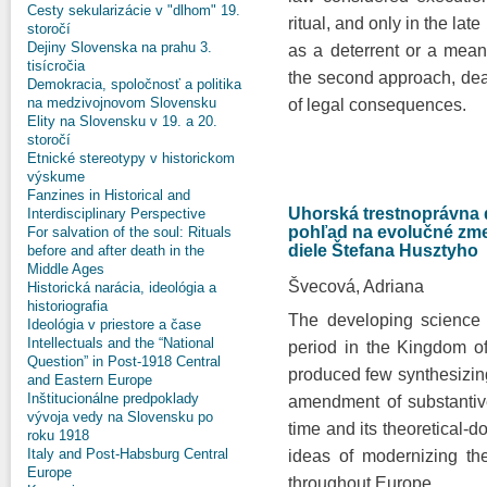
Cesty sekularizácie v "dlhom" 19.
ritual, and only in the la
storočí
Dejiny Slovenska na prahu 3.
as a deterrent or a means
tisícročia
the second approach, deat
Demokracia, spoločnosť a politika
na medzivojnovom Slovensku
of legal consequences.
Elity na Slovensku v 19. a 20.
storočí
Etnické stereotypy v historickom
výskume
Fanzines in Historical and
Uhorská trestnoprávna 
Interdisciplinary Perspective
pohľad na evolučné zm
For salvation of the soul: Rituals
diele Štefana Husztyho
before and after death in the
Middle Ages
Švecová, Adriana
Historická narácia, ideológia a
historiografia
The developing science 
Ideológia v priestore a čase
Intellectuals and the “National
period in the Kingdom o
Question” in Post-1918 Central
produced few synthesizin
and Eastern Europe
Inštitucionálne predpoklady
amendment of substantiv
vývoja vedy na Slovensku po
time and its theoretical-d
roku 1918
Italy and Post-Habsburg Central
ideas of modernizing th
Europe
throughout Europe.