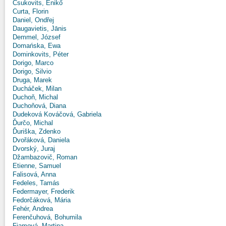
Csukovits, Enikő
Curta, Florin
Daniel, Ondřej
Daugavietis, Jānis
Demmel, József
Domańska, Ewa
Dominkovits, Péter
Dorigo, Marco
Dorigo, Silvio
Druga, Marek
Ducháček, Milan
Duchoň, Michal
Duchoňová, Diana
Dudeková Kováčová, Gabriela
Ďurčo, Michal
Ďuriška, Zdenko
Dvořáková, Daniela
Dvorský, Juraj
Džambazovič, Roman
Etienne, Samuel
Falisová, Anna
Fedeles, Tamás
Federmayer, Frederik
Fedorčáková, Mária
Fehér, Andrea
Ferenčuhová, Bohumila
Fiamová, Martina