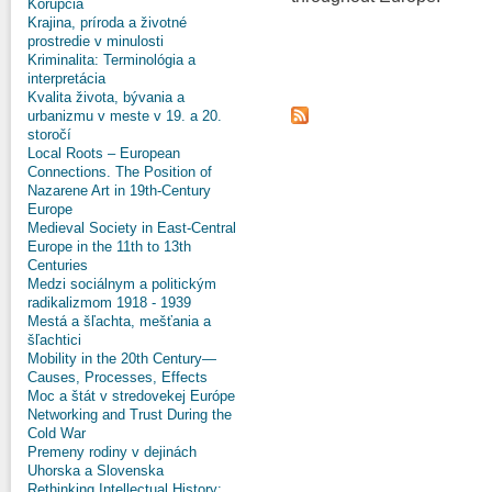
Korupcia
Krajina, príroda a životné
prostredie v minulosti
Kriminalita: Terminológia a
interpretácia
Kvalita života, bývania a
urbanizmu v meste v 19. a 20.
storočí
Local Roots – European
Connections. The Position of
Nazarene Art in 19th-Century
Europe
Medieval Society in East-Central
Europe in the 11th to 13th
Centuries
Medzi sociálnym a politickým
radikalizmom 1918 - 1939
Mestá a šľachta, mešťania a
šľachtici
Mobility in the 20th Century—
Causes, Processes, Effects
Moc a štát v stredovekej Európe
Networking and Trust During the
Cold War
Premeny rodiny v dejinách
Uhorska a Slovenska
Rethinking Intellectual History: