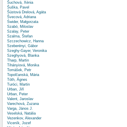
Šuchová, Xénia
Šuška, Pavel
Šústová Drelová, Agáta
Švecová, Adriana
Świder, Małgorzata
Szabó, Miloslav
Szalay, Peter
Szalma, Štefan
Szczechowicz, Hanna
Szeberényi, Gábor
Szeghy-Gayer, Veronika
Szeghyová, Blanka
Tharp, Martin
Tihányiová, Monika
Tomášek, Petr
Topolčanská, Mária
Tóth, Ágnes
Turóci, Martin
Urban, Jiří
Urban, Peter
Valent, Jaroslav
Varechová, Zuzana
Varga, János J.
Veselská, Natália
Vezenkov, Alexander
Viceník, Jozef