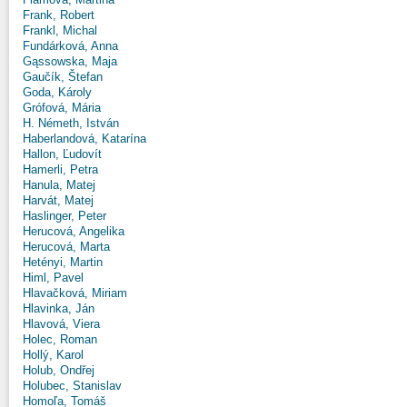
Frank, Robert
Frankl, Michal
Fundárková, Anna
Gąssowska, Maja
Gaučík, Štefan
Goda, Károly
Grófová, Mária
H. Németh, István
Haberlandová, Katarína
Hallon, Ľudovít
Hamerli, Petra
Hanula, Matej
Harvát, Matej
Haslinger, Peter
Herucová, Angelika
Herucová, Marta
Hetényi, Martin
Himl, Pavel
Hlavačková, Miriam
Hlavinka, Ján
Hlavová, Viera
Holec, Roman
Hollý, Karol
Holub, Ondřej
Holubec, Stanislav
Homoľa, Tomáš