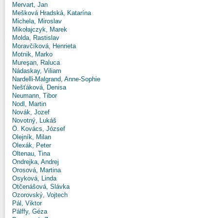
Mervart, Jan
Mešková Hradská, Katarína
Michela, Miroslav
Mikołajczyk, Marek
Molda, Rastislav
Moravčíková, Henrieta
Motnik, Marko
Mureşan, Raluca
Nádaskay, Viliam
Nardelli-Malgrand, Anne-Sophie
Nešťáková, Denisa
Neumann, Tibor
Nodl, Martin
Novák, Jozef
Novotný, Lukáš
Ö. Kovács, József
Olejník, Milan
Olexák, Peter
Oltenau, Tina
Ondrejka, Andrej
Orosová, Martina
Osyková, Linda
Otčenášová, Slávka
Ozorovský, Vojtech
Pál, Viktor
Pálffy, Géza