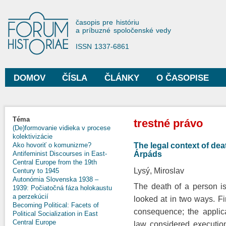
Sko
na
Forum Historiae
časopis pre históriu
hla
a príbuzné spoločenské vedy
obs
ISSN 1337-6861
DOMOV
ČÍSLA
ČLÁNKY
O ČASOPISE
Hlavné menu
Nachádzate sa tu
Téma
trestné právo
(De)formovanie vidieka v procese
kolektivizácie
The legal context of dea
Ako hovoriť o komunizme?
Árpáds
Antifeminist Discourses in East-
Central Europe from the 19th
Lysý, Miroslav
Century to 1945
Autonómia Slovenska 1938 –
The death of a person is
1939: Počiatočná fáza holokaustu
a perzekúcií
looked at in two ways. Fi
Becoming Political: Facets of
consequence; the applica
Political Socialization in East
Central Europe
law considered executio