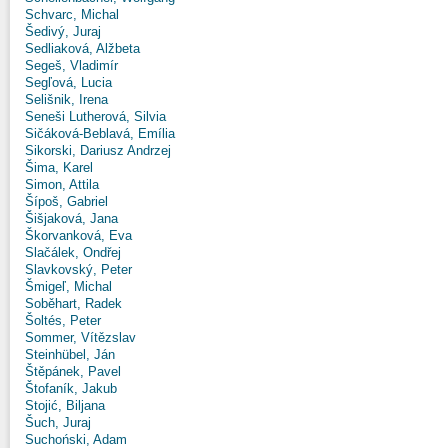
Schvarc, Michal
Šedivý, Juraj
Sedliaková, Alžbeta
Segeš, Vladimír
Segľová, Lucia
Selišnik, Irena
Seneši Lutherová, Silvia
Sičáková-Beblavá, Emília
Sikorski, Dariusz Andrzej
Šima, Karel
Simon, Attila
Šípoš, Gabriel
Šišjaková, Jana
Škorvanková, Eva
Slačálek, Ondřej
Slavkovský, Peter
Šmigeľ, Michal
Soběhart, Radek
Šoltés, Peter
Sommer, Vítězslav
Steinhübel, Ján
Štěpánek, Pavel
Štofaník, Jakub
Stojić, Biljana
Šuch, Juraj
Suchoński, Adam