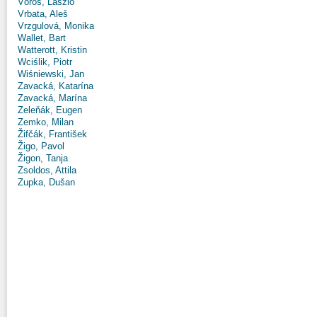
Vörös, László
Vrbata, Aleš
Vrzgulová, Monika
Wallet, Bart
Watterott, Kristin
Wciślik, Piotr
Wiśniewski, Jan
Zavacká, Katarína
Zavacká, Marína
Zeleňák, Eugen
Zemko, Milan
Žifčák, František
Žigo, Pavol
Žigon, Tanja
Zsoldos, Attila
Zupka, Dušan