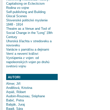
Capitalising on Eclecticism
Rodina vo vojne
Self-publishing and Building
Glocal Scenes
Slovenské politické myslenie
1848 - 1914
Theatre as a Venue and Tool of
Social Change in the “Long” 19th
Century
Uhorská šľachta v stredoveku a
novoveku
Variácie s pamäťou a dejinami
Verní a neverní kráľovi
Vystúpenia z vojen: od
napoleonských vojen po druhú
svetovú vojnu
AUTORI
Almer, Jiří
Andělová, Kristina
Arpáš, Róbert
Audoin-Rouzeau, Stéphane
Babić, Petra
Babják, Juraj
Bagdi, Sára