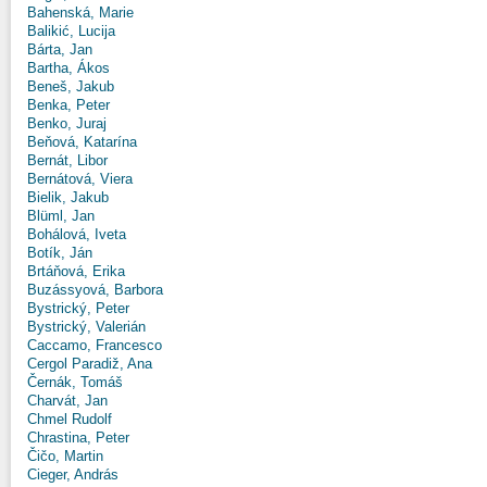
Bahenská, Marie
Balikić, Lucija
Bárta, Jan
Bartha, Ákos
Beneš, Jakub
Benka, Peter
Benko, Juraj
Beňová, Katarína
Bernát, Libor
Bernátová, Viera
Bielik, Jakub
Blüml, Jan
Bohálová, Iveta
Botík, Ján
Brtáňová, Erika
Buzássyová, Barbora
Bystrický, Peter
Bystrický, Valerián
Caccamo, Francesco
Cergol Paradiž, Ana
Černák, Tomáš
Charvát, Jan
Chmel Rudolf
Chrastina, Peter
Čičo, Martin
Cieger, András