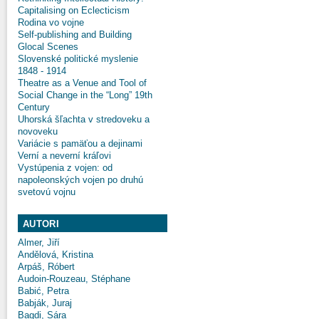
Capitalising on Eclecticism
Rodina vo vojne
Self-publishing and Building
Glocal Scenes
Slovenské politické myslenie
1848 - 1914
Theatre as a Venue and Tool of
Social Change in the “Long” 19th
Century
Uhorská šľachta v stredoveku a
novoveku
Variácie s pamäťou a dejinami
Verní a neverní kráľovi
Vystúpenia z vojen: od
napoleonských vojen po druhú
svetovú vojnu
AUTORI
Almer, Jiří
Andělová, Kristina
Arpáš, Róbert
Audoin-Rouzeau, Stéphane
Babić, Petra
Babják, Juraj
Bagdi, Sára