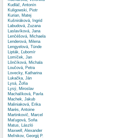
Kudláč, Antonín
Kuligowski, Piotr
Kurian, Matej
Kušniráková, Ingrid
Labudová, Zuzana
Laslavíková, Jana
Lenčéšová, Michaela
Lenderová, Milena
Lengyelová, Tünde
Lipták, Ľubomír
Lomíček, Jan
Lônčíková, Michala
Loučová, Petra
Lovecky, Katharina
Lukačka, Ján
Lysá, Žofia
Lysý, Miroslav
Machalíková, Pavla
Machek, Jakub
Maliniaková, Erika
Marès, Antoine
Martinkovič, Marcel
Maťugová, Soňa
Matus, László
Maxwell, Alexander
Meľnikov, Georgij P.