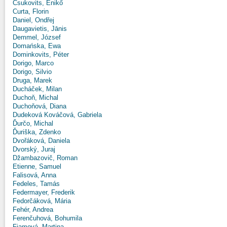
Csukovits, Enikő
Curta, Florin
Daniel, Ondřej
Daugavietis, Jānis
Demmel, József
Domańska, Ewa
Dominkovits, Péter
Dorigo, Marco
Dorigo, Silvio
Druga, Marek
Ducháček, Milan
Duchoň, Michal
Duchoňová, Diana
Dudeková Kováčová, Gabriela
Ďurčo, Michal
Ďuriška, Zdenko
Dvořáková, Daniela
Dvorský, Juraj
Džambazovič, Roman
Etienne, Samuel
Falisová, Anna
Fedeles, Tamás
Federmayer, Frederik
Fedorčáková, Mária
Fehér, Andrea
Ferenčuhová, Bohumila
Fiamová, Martina