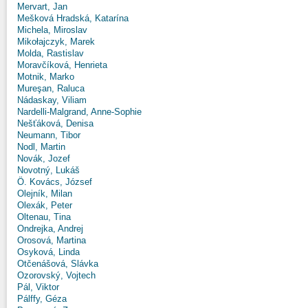
Mervart, Jan
Mešková Hradská, Katarína
Michela, Miroslav
Mikołajczyk, Marek
Molda, Rastislav
Moravčíková, Henrieta
Motnik, Marko
Mureşan, Raluca
Nádaskay, Viliam
Nardelli-Malgrand, Anne-Sophie
Nešťáková, Denisa
Neumann, Tibor
Nodl, Martin
Novák, Jozef
Novotný, Lukáš
Ö. Kovács, József
Olejník, Milan
Olexák, Peter
Oltenau, Tina
Ondrejka, Andrej
Orosová, Martina
Osyková, Linda
Otčenášová, Slávka
Ozorovský, Vojtech
Pál, Viktor
Pálffy, Géza