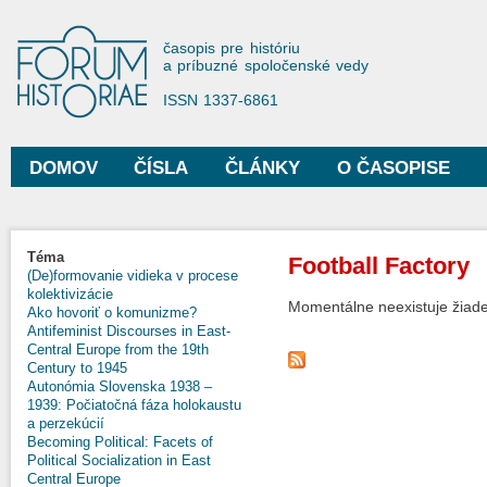
Sko
na
Forum Historiae
časopis pre históriu
hla
a príbuzné spoločenské vedy
obs
ISSN 1337-6861
DOMOV
ČÍSLA
ČLÁNKY
O ČASOPISE
Hlavné menu
Nachádzate sa tu
Téma
Football Factory
(De)formovanie vidieka v procese
kolektivizácie
Momentálne neexistuje žiade
Ako hovoriť o komunizme?
Antifeminist Discourses in East-
Central Europe from the 19th
Century to 1945
Autonómia Slovenska 1938 –
1939: Počiatočná fáza holokaustu
a perzekúcií
Becoming Political: Facets of
Political Socialization in East
Central Europe