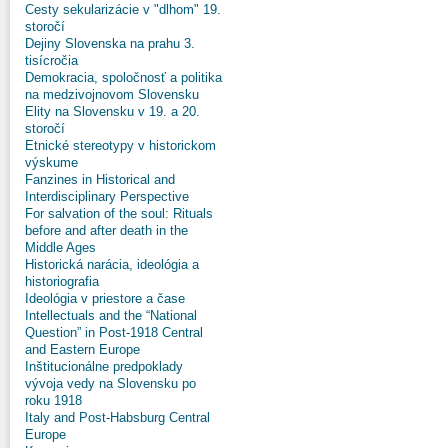
Cesty sekularizácie v "dlhom" 19.
storočí
Dejiny Slovenska na prahu 3.
tisícročia
Demokracia, spoločnosť a politika
na medzivojnovom Slovensku
Elity na Slovensku v 19. a 20.
storočí
Etnické stereotypy v historickom
výskume
Fanzines in Historical and
Interdisciplinary Perspective
For salvation of the soul: Rituals
before and after death in the
Middle Ages
Historická narácia, ideológia a
historiografia
Ideológia v priestore a čase
Intellectuals and the “National
Question” in Post-1918 Central
and Eastern Europe
Inštitucionálne predpoklady
vývoja vedy na Slovensku po
roku 1918
Italy and Post-Habsburg Central
Europe