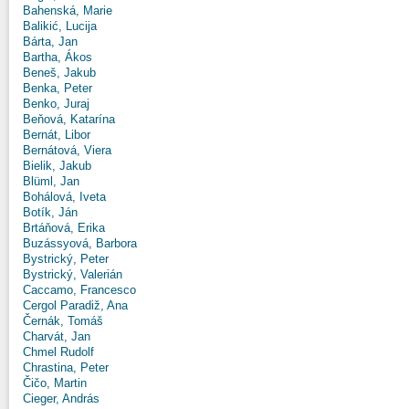
Bahenská, Marie
Balikić, Lucija
Bárta, Jan
Bartha, Ákos
Beneš, Jakub
Benka, Peter
Benko, Juraj
Beňová, Katarína
Bernát, Libor
Bernátová, Viera
Bielik, Jakub
Blüml, Jan
Bohálová, Iveta
Botík, Ján
Brtáňová, Erika
Buzássyová, Barbora
Bystrický, Peter
Bystrický, Valerián
Caccamo, Francesco
Cergol Paradiž, Ana
Černák, Tomáš
Charvát, Jan
Chmel Rudolf
Chrastina, Peter
Čičo, Martin
Cieger, András