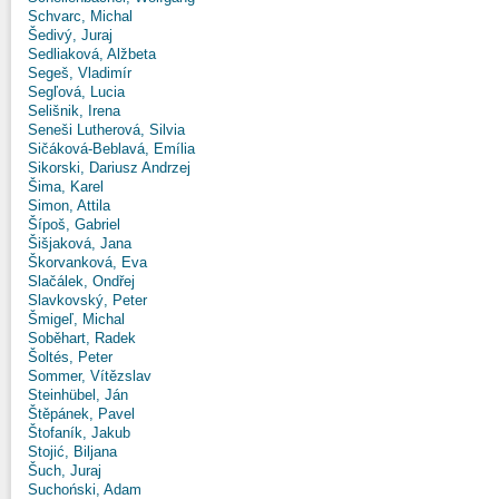
Schvarc, Michal
Šedivý, Juraj
Sedliaková, Alžbeta
Segeš, Vladimír
Segľová, Lucia
Selišnik, Irena
Seneši Lutherová, Silvia
Sičáková-Beblavá, Emília
Sikorski, Dariusz Andrzej
Šima, Karel
Simon, Attila
Šípoš, Gabriel
Šišjaková, Jana
Škorvanková, Eva
Slačálek, Ondřej
Slavkovský, Peter
Šmigeľ, Michal
Soběhart, Radek
Šoltés, Peter
Sommer, Vítězslav
Steinhübel, Ján
Štěpánek, Pavel
Štofaník, Jakub
Stojić, Biljana
Šuch, Juraj
Suchoński, Adam