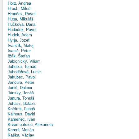
Horz, Andrea
Hroch, Miloš
Hronček, Pavel
Huba, Mikuláš
Hučková, Dana
Hudáček, Pavol
Hudek, Adam
Hyrja, Jozef
Ivančík, Matej
Ivanič, Peter
Ižák, Štefan
Jablonický, Viliam
Jahelka, Tomáš
Jahodářová, Lucie
Jakubec, Pavol
Jančura, Peter
Janiš, Dalibor
Jánsky, Jonáš
Janura, Tomáš
Juhász, Balázs
Kačírek, Ľuboš
Kalhous, David
Kamenec, Ivan
Karamoutsiou, Alexandra
Karcol, Marián
Kaška, Václav