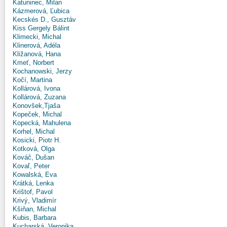
Katuninec, Milan
Kázmerová, Ľubica
Kecskés D., Gusztáv
Kiss Gergely Bálint
Klimecki, Michal
Klinerová, Adéla
Kližanová, Hana
Kmeť, Norbert
Kochanowski, Jerzy
Kočí, Martina
Kollárová, Ivona
Kollárová, Zuzana
Konovšek,Tjaša
Kopeček, Michal
Kopecká, Mahulena
Korhel, Michal
Kosicki, Piotr H.
Kotková, Olga
Kováč, Dušan
Kovaľ, Peter
Kowalská, Eva
Krátká, Lenka
Krištof, Pavol
Krivý, Vladimír
Kšiňan, Michal
Kubis, Barbara
Kucharská, Veronika