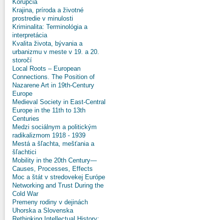
Korupcia
Krajina, príroda a životné
prostredie v minulosti
Kriminalita: Terminológia a
interpretácia
Kvalita života, bývania a
urbanizmu v meste v 19. a 20.
storočí
Local Roots – European
Connections. The Position of
Nazarene Art in 19th-Century
Europe
Medieval Society in East-Central
Europe in the 11th to 13th
Centuries
Medzi sociálnym a politickým
radikalizmom 1918 - 1939
Mestá a šľachta, mešťania a
šľachtici
Mobility in the 20th Century—
Causes, Processes, Effects
Moc a štát v stredovekej Európe
Networking and Trust During the
Cold War
Premeny rodiny v dejinách
Uhorska a Slovenska
Rethinking Intellectual History: