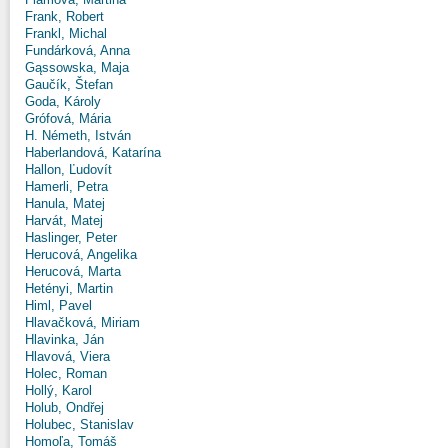
Frank, Robert
Frankl, Michal
Fundárková, Anna
Gąssowska, Maja
Gaučík, Štefan
Goda, Károly
Grófová, Mária
H. Németh, István
Haberlandová, Katarína
Hallon, Ľudovít
Hamerli, Petra
Hanula, Matej
Harvát, Matej
Haslinger, Peter
Herucová, Angelika
Herucová, Marta
Hetényi, Martin
Himl, Pavel
Hlavačková, Miriam
Hlavinka, Ján
Hlavová, Viera
Holec, Roman
Hollý, Karol
Holub, Ondřej
Holubec, Stanislav
Homoľa, Tomáš