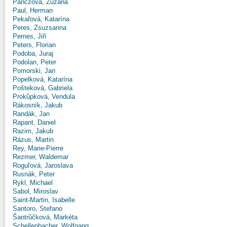
Panczová, Zuzana
Paul, Herman
Pekařová, Katarína
Peres, Zsuzsanna
Pernes, Jiří
Peters, Florian
Podoba, Juraj
Podolan, Peter
Pomorski, Jan
Popelková, Katarína
Pošteková, Gabriela
Prokůpková, Vendula
Rákosník, Jakub
Randák, Jan
Rapant, Daniel
Razim, Jakub
Rázus, Martin
Rey, Marie-Pierre
Rezmer, Waldemar
Roguľová, Jaroslava
Rusnák, Peter
Rykl, Michael
Sabol, Miroslav
Saint-Martin, Isabelle
Santoro, Stefano
Šantrůčková, Markéta
Schellenbacher, Wolfgang