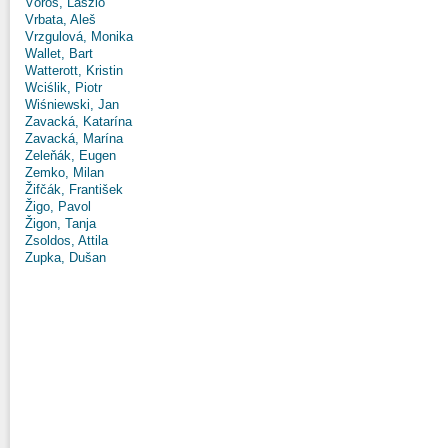
Vörös, László
Vrbata, Aleš
Vrzgulová, Monika
Wallet, Bart
Watterott, Kristin
Wciślik, Piotr
Wiśniewski, Jan
Zavacká, Katarína
Zavacká, Marína
Zeleňák, Eugen
Zemko, Milan
Žifčák, František
Žigo, Pavol
Žigon, Tanja
Zsoldos, Attila
Zupka, Dušan