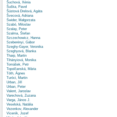
Šuchová, Xénia
Šuška, Pavel
Šústová Drelová, Agáta
Švecová, Adriana
Świder, Małgorzata
Szabó, Miloslav
Szalay, Peter
Szalma, Štefan
Szczechowicz, Hanna
Szeberényi, Gábor
Szeghy-Gayer, Veronika
Szeghyová, Blanka
Tharp, Martin
Tihányiová, Monika
Tomášek, Petr
Topolčanská, Mária
Tóth, Ágnes
Turóci, Martin
Urban, Jiří
Urban, Peter
Valent, Jaroslav
Varechová, Zuzana
Varga, János J.
Veselská, Natália
Vezenkov, Alexander
Viceník, Jozef