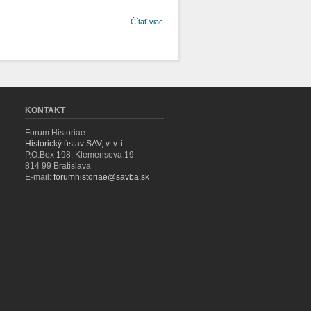
o Ako sa z
Čítať viac
národovcov
stávala
elita?
Martinskí
deklaranti
po roku
1918
KONTAKT
Forum Historiae
Historický ústav SAV, v. v. i.
P.O.Box 198, Klemensova 19
814 99 Bratislava
E-mail:
forumhistoriae@savba.sk