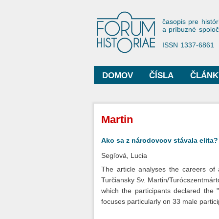
Forum His
časopis pre histór
a príbuzné spolo
ISSN 1337-6861
DOMOV
ČÍSLA
ČLÁNK
Hlavné menu
Nachádzate sa tu
Martin
Ako sa z národovcov stávala elita?
Segľová, Lucia
The article analyses the careers of 
Turčiansky Sv. Martin/Turócszentmárto
which the participants declared the 
focuses particularly on 33 male parti