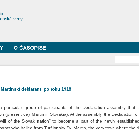
Skočiť
na
toriae
iu
hlavný
čenské vedy
obsah
Y
O ČASOPISE
Vyhľa
 Martinskí deklaranti po roku 1918
a particular group of participants of the Declaration assembly that
n (present day Martin in Slovakia). At the assembly, the Declaration o
"will of the Slovak nation" to become a part of the newly establis
cipants who hailed from Turčiansky Sv. Martin, the very town where the 