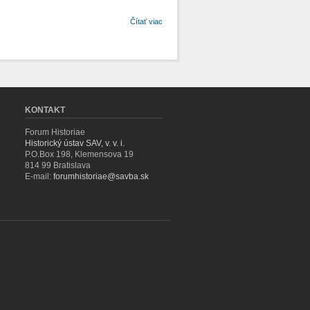
o Korupcia a
Čítať viac
protikorupčná
politika na
Slovensku
1989–2010
KONTAKT
Forum Historiae
Historický ústav SAV, v. v. i.
P.O.Box 198, Klemensova 19
814 99 Bratislava
E-mail:
forumhistoriae@savba.sk