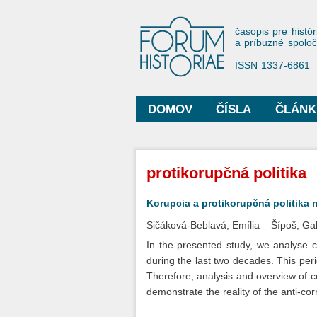
Forum His
časopis pre histór
a príbuzné spolo
ISSN 1337-6861
DOMOV
ČÍSLA
ČLÁNK
Hlavné menu
Nachádzate sa tu
protikorupčná politika
Korupcia a protikorupčná politika
Sičáková-Beblavá, Emília
Šípoš, Gab
In the presented study, we analyse co
during the last two decades. This peri
Therefore, analysis and overview of co
demonstrate the reality of the anti-corr