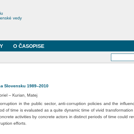
Skočiť
na
toriae
iu
hlavný
čenské vedy
obsah
Y
O ČASOPISE
Vyhľa
 na Slovensku 1989–2010
riel
Kurian, Matej
rruption in the public sector, anti-corruption policies and the influen
od of time is evaluated as a quite dynamic time of vivid transformation
ncrete activities by concrete actors in distinct periods of time could 
uption efforts.