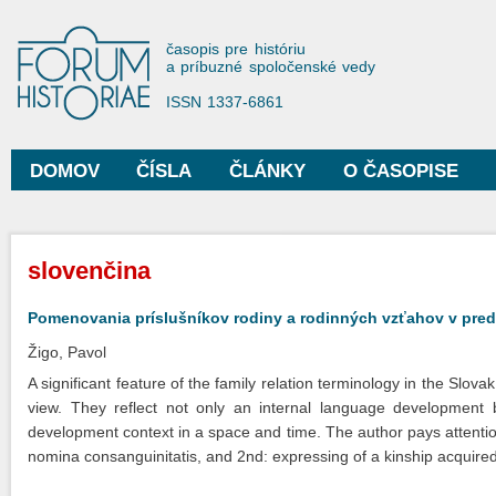
Sko
na
Forum Historiae
časopis pre históriu
hla
a príbuzné spoločenské vedy
obs
ISSN 1337-6861
DOMOV
ČÍSLA
ČLÁNKY
O ČASOPISE
Hlavné menu
Nachádzate sa tu
slovenčina
Pomenovania príslušníkov rodiny a rodinných vzťahov v pre
Žigo, Pavol
A significant feature of the family relation terminology in the Slovak
view. They reflect not only an internal language development but 
development context in a space and time. The author pays attentio
nomina consanguinitatis, and 2nd: expressing of a kinship acquired