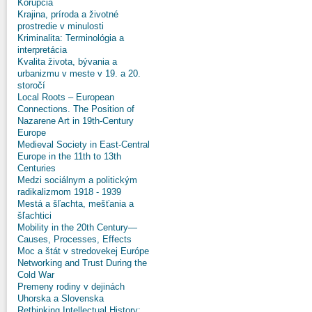
Korupcia
Krajina, príroda a životné
prostredie v minulosti
Kriminalita: Terminológia a
interpretácia
Kvalita života, bývania a
urbanizmu v meste v 19. a 20.
storočí
Local Roots – European
Connections. The Position of
Nazarene Art in 19th-Century
Europe
Medieval Society in East-Central
Europe in the 11th to 13th
Centuries
Medzi sociálnym a politickým
radikalizmom 1918 - 1939
Mestá a šľachta, mešťania a
šľachtici
Mobility in the 20th Century—
Causes, Processes, Effects
Moc a štát v stredovekej Európe
Networking and Trust During the
Cold War
Premeny rodiny v dejinách
Uhorska a Slovenska
Rethinking Intellectual History: