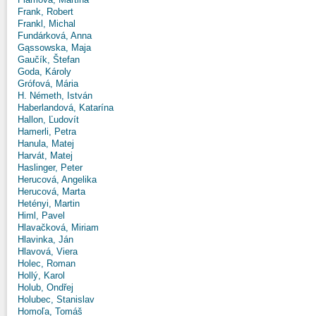
Frank, Robert
Frankl, Michal
Fundárková, Anna
Gąssowska, Maja
Gaučík, Štefan
Goda, Károly
Grófová, Mária
H. Németh, István
Haberlandová, Katarína
Hallon, Ľudovít
Hamerli, Petra
Hanula, Matej
Harvát, Matej
Haslinger, Peter
Herucová, Angelika
Herucová, Marta
Hetényi, Martin
Himl, Pavel
Hlavačková, Miriam
Hlavinka, Ján
Hlavová, Viera
Holec, Roman
Hollý, Karol
Holub, Ondřej
Holubec, Stanislav
Homoľa, Tomáš