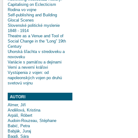
Capitalising on Eclecticism
Rodina vo vojne
Self-publishing and Building
Glocal Scenes
Slovenské politické myslenie
1848 - 1914
Theatre as a Venue and Tool of
Social Change in the “Long” 19th
Century
Uhorská šľachta v stredoveku a
novoveku
Variácie s pamäťou a dejinami
Verní a neverní kráľovi
Vystúpenia z vojen: od
napoleonských vojen po druhú
svetovú vojnu
AUTORI
Almer, Jiří
Andělová, Kristina
Arpáš, Róbert
Audoin-Rouzeau, Stéphane
Babić, Petra
Babják, Juraj
Bagdi, Sára