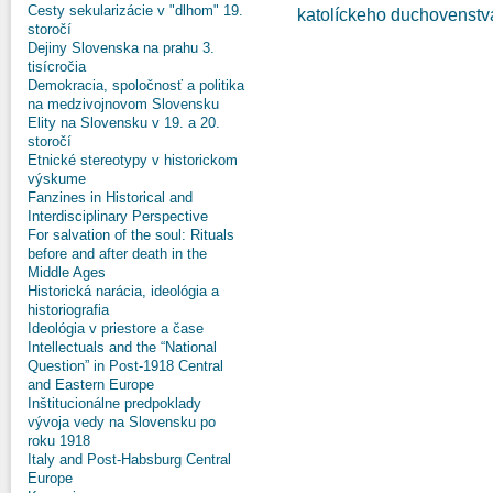
Cesty sekularizácie v "dlhom" 19.
katolíckeho duchovenstv
storočí
Dejiny Slovenska na prahu 3.
tisícročia
Demokracia, spoločnosť a politika
na medzivojnovom Slovensku
Elity na Slovensku v 19. a 20.
storočí
Etnické stereotypy v historickom
výskume
Fanzines in Historical and
Interdisciplinary Perspective
For salvation of the soul: Rituals
before and after death in the
Middle Ages
Historická narácia, ideológia a
historiografia
Ideológia v priestore a čase
Intellectuals and the “National
Question” in Post-1918 Central
and Eastern Europe
Inštitucionálne predpoklady
vývoja vedy na Slovensku po
roku 1918
Italy and Post-Habsburg Central
Europe