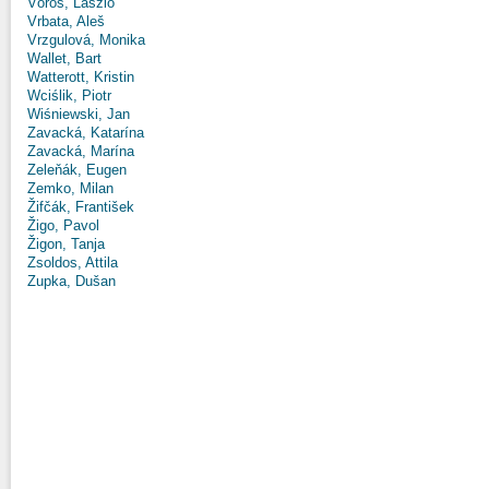
Vörös, László
Vrbata, Aleš
Vrzgulová, Monika
Wallet, Bart
Watterott, Kristin
Wciślik, Piotr
Wiśniewski, Jan
Zavacká, Katarína
Zavacká, Marína
Zeleňák, Eugen
Zemko, Milan
Žifčák, František
Žigo, Pavol
Žigon, Tanja
Zsoldos, Attila
Zupka, Dušan