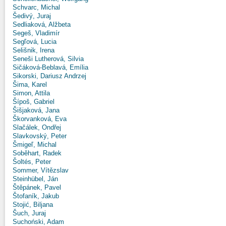
Schvarc, Michal
Šedivý, Juraj
Sedliaková, Alžbeta
Segeš, Vladimír
Segľová, Lucia
Selišnik, Irena
Seneši Lutherová, Silvia
Sičáková-Beblavá, Emília
Sikorski, Dariusz Andrzej
Šima, Karel
Simon, Attila
Šípoš, Gabriel
Šišjaková, Jana
Škorvanková, Eva
Slačálek, Ondřej
Slavkovský, Peter
Šmigeľ, Michal
Soběhart, Radek
Šoltés, Peter
Sommer, Vítězslav
Steinhübel, Ján
Štěpánek, Pavel
Štofaník, Jakub
Stojić, Biljana
Šuch, Juraj
Suchoński, Adam