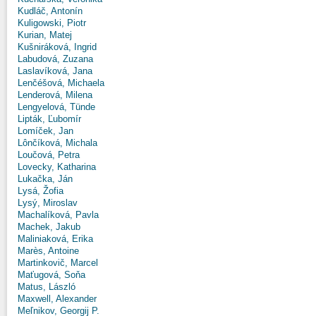
Kudláč, Antonín
Kuligowski, Piotr
Kurian, Matej
Kušniráková, Ingrid
Labudová, Zuzana
Laslavíková, Jana
Lenčéšová, Michaela
Lenderová, Milena
Lengyelová, Tünde
Lipták, Ľubomír
Lomíček, Jan
Lônčíková, Michala
Loučová, Petra
Lovecky, Katharina
Lukačka, Ján
Lysá, Žofia
Lysý, Miroslav
Machalíková, Pavla
Machek, Jakub
Maliniaková, Erika
Marès, Antoine
Martinkovič, Marcel
Maťugová, Soňa
Matus, László
Maxwell, Alexander
Meľnikov, Georgij P.