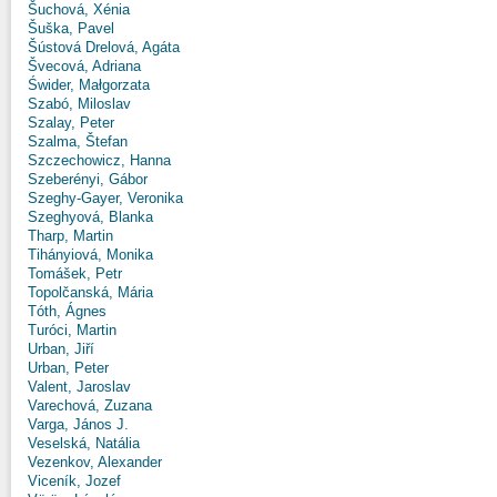
Šuchová, Xénia
Šuška, Pavel
Šústová Drelová, Agáta
Švecová, Adriana
Świder, Małgorzata
Szabó, Miloslav
Szalay, Peter
Szalma, Štefan
Szczechowicz, Hanna
Szeberényi, Gábor
Szeghy-Gayer, Veronika
Szeghyová, Blanka
Tharp, Martin
Tihányiová, Monika
Tomášek, Petr
Topolčanská, Mária
Tóth, Ágnes
Turóci, Martin
Urban, Jiří
Urban, Peter
Valent, Jaroslav
Varechová, Zuzana
Varga, János J.
Veselská, Natália
Vezenkov, Alexander
Viceník, Jozef