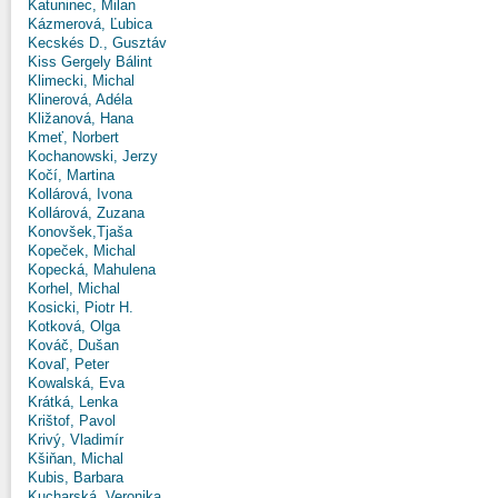
Katuninec, Milan
Kázmerová, Ľubica
Kecskés D., Gusztáv
Kiss Gergely Bálint
Klimecki, Michal
Klinerová, Adéla
Kližanová, Hana
Kmeť, Norbert
Kochanowski, Jerzy
Kočí, Martina
Kollárová, Ivona
Kollárová, Zuzana
Konovšek,Tjaša
Kopeček, Michal
Kopecká, Mahulena
Korhel, Michal
Kosicki, Piotr H.
Kotková, Olga
Kováč, Dušan
Kovaľ, Peter
Kowalská, Eva
Krátká, Lenka
Krištof, Pavol
Krivý, Vladimír
Kšiňan, Michal
Kubis, Barbara
Kucharská, Veronika