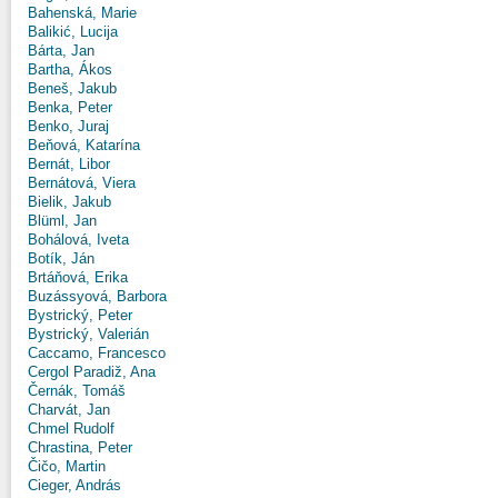
Bahenská, Marie
Balikić, Lucija
Bárta, Jan
Bartha, Ákos
Beneš, Jakub
Benka, Peter
Benko, Juraj
Beňová, Katarína
Bernát, Libor
Bernátová, Viera
Bielik, Jakub
Blüml, Jan
Bohálová, Iveta
Botík, Ján
Brtáňová, Erika
Buzássyová, Barbora
Bystrický, Peter
Bystrický, Valerián
Caccamo, Francesco
Cergol Paradiž, Ana
Černák, Tomáš
Charvát, Jan
Chmel Rudolf
Chrastina, Peter
Čičo, Martin
Cieger, András