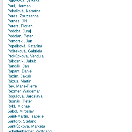
Panczová, Zuzana
Paul, Herman
Pekařová, Katarína
Peres, Zsuzsanna
Pernes, Jiří
Peters, Florian
Podoba, Juraj
Podolan, Peter
Pomorski, Jan
Popelková, Katarína
Pošteková, Gabriela
Prokůpková, Vendula
Rákosník, Jakub
Randák, Jan
Rapant, Daniel
Razim, Jakub
Rázus, Martin
Rey, Marie-Pierre
Rezmer, Waldemar
Roguľová, Jaroslava
Rusnák, Peter
Rykl, Michael
Sabol, Miroslav
Saint-Martin, Isabelle
Santoro, Stefano
Šantrůčková, Markéta
Schellenbacher, Wolfgang