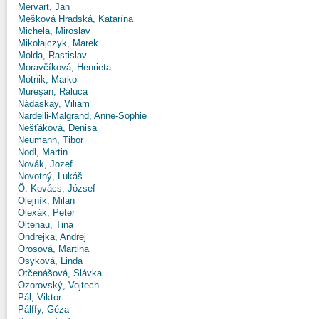
Mervart, Jan
Mešková Hradská, Katarína
Michela, Miroslav
Mikołajczyk, Marek
Molda, Rastislav
Moravčíková, Henrieta
Motnik, Marko
Mureşan, Raluca
Nádaskay, Viliam
Nardelli-Malgrand, Anne-Sophie
Nešťáková, Denisa
Neumann, Tibor
Nodl, Martin
Novák, Jozef
Novotný, Lukáš
Ö. Kovács, József
Olejník, Milan
Olexák, Peter
Oltenau, Tina
Ondrejka, Andrej
Orosová, Martina
Osyková, Linda
Otčenášová, Slávka
Ozorovský, Vojtech
Pál, Viktor
Pálffy, Géza