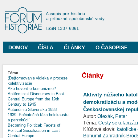
Sko
na
Forum Historiae
časopis pre históriu
hla
a príbuzné spoločenské vedy
obs
ISSN 1337-6861
DOMOV
ČÍSLA
ČLÁNKY
O ČASOPISE
Hlavné menu
Téma
Články
(De)formovanie vidieka v procese
kolektivizácie
Ako hovoriť o komunizme?
Antifeminist Discourses in East-
Aktivity nižšieho kato
Central Europe from the 19th
demokratizáciu a mode
Century to 1945
Československej repu
Autonómia Slovenska 1938 –
1939: Počiatočná fáza holokaustu
Autor:
Olexák, Peter
a perzekúcií
Téma:
Cesty sekularizáci
Becoming Political: Facets of
Kľúčové slová:
katolícke
Political Socialization in East
Bohumil Zahradník-Brod
Central Europe