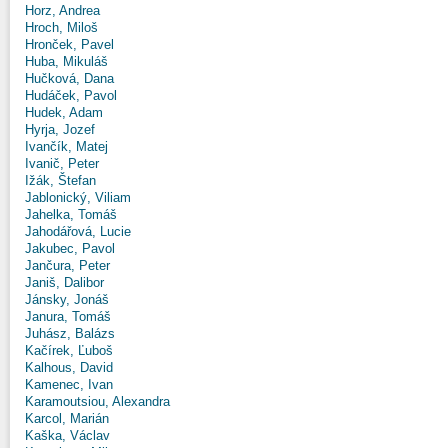
Horz, Andrea
Hroch, Miloš
Hronček, Pavel
Huba, Mikuláš
Hučková, Dana
Hudáček, Pavol
Hudek, Adam
Hyrja, Jozef
Ivančík, Matej
Ivanič, Peter
Ižák, Štefan
Jablonický, Viliam
Jahelka, Tomáš
Jahodářová, Lucie
Jakubec, Pavol
Jančura, Peter
Janiš, Dalibor
Jánsky, Jonáš
Janura, Tomáš
Juhász, Balázs
Kačírek, Ľuboš
Kalhous, David
Kamenec, Ivan
Karamoutsiou, Alexandra
Karcol, Marián
Kaška, Václav