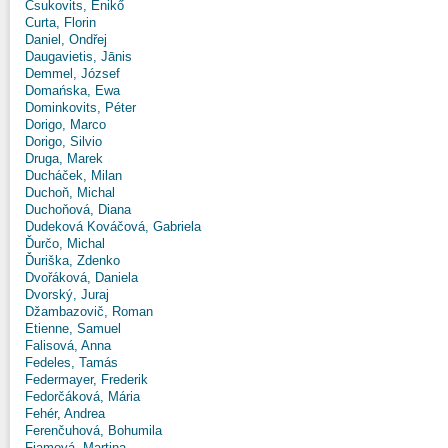
Csukovits, Enikő
Curta, Florin
Daniel, Ondřej
Daugavietis, Jānis
Demmel, József
Domańska, Ewa
Dominkovits, Péter
Dorigo, Marco
Dorigo, Silvio
Druga, Marek
Ducháček, Milan
Duchoň, Michal
Duchoňová, Diana
Dudeková Kováčová, Gabriela
Ďurčo, Michal
Ďuriška, Zdenko
Dvořáková, Daniela
Dvorský, Juraj
Džambazovič, Roman
Etienne, Samuel
Falisová, Anna
Fedeles, Tamás
Federmayer, Frederik
Fedorčáková, Mária
Fehér, Andrea
Ferenčuhová, Bohumila
Fiamová, Martina