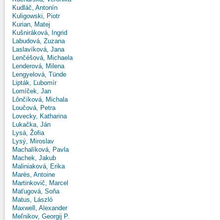
Kudláč, Antonín
Kuligowski, Piotr
Kurian, Matej
Kušniráková, Ingrid
Labudová, Zuzana
Laslavíková, Jana
Lenčéšová, Michaela
Lenderová, Milena
Lengyelová, Tünde
Lipták, Ľubomír
Lomíček, Jan
Lônčíková, Michala
Loučová, Petra
Lovecky, Katharina
Lukačka, Ján
Lysá, Žofia
Lysý, Miroslav
Machalíková, Pavla
Machek, Jakub
Maliniaková, Erika
Marès, Antoine
Martinkovič, Marcel
Maťugová, Soňa
Matus, László
Maxwell, Alexander
Meľnikov, Georgij P.