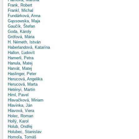
Frank, Robert
Frankl, Michal
Fundárková, Anna
Gąssowska, Maja
Gaučík, Štefan
Goda, Károly
Grófová, Mária
H. Németh, István
Haberlandová, Katarína
Hallon, Ľudovít
Hamerli, Petra
Hanula, Matej
Harvát, Matej
Haslinger, Peter
Herucová, Angelika
Herucová, Marta
Hetényi, Martin
Himl, Pavel
Hlavačková, Miriam
Hlavinka, Ján
Hlavová, Viera
Holec, Roman
Hollý, Karol
Holub, Ondřej
Holubec, Stanislav
Homoľa, Tomáš