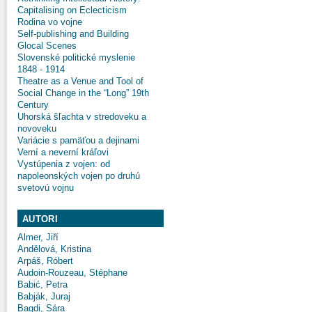
Capitalising on Eclecticism
Rodina vo vojne
Self-publishing and Building
Glocal Scenes
Slovenské politické myslenie
1848 - 1914
Theatre as a Venue and Tool of
Social Change in the “Long” 19th
Century
Uhorská šľachta v stredoveku a
novoveku
Variácie s pamäťou a dejinami
Verní a neverní kráľovi
Vystúpenia z vojen: od
napoleonských vojen po druhú
svetovú vojnu
AUTORI
Almer, Jiří
Andělová, Kristina
Arpáš, Róbert
Audoin-Rouzeau, Stéphane
Babić, Petra
Babják, Juraj
Bagdi, Sára