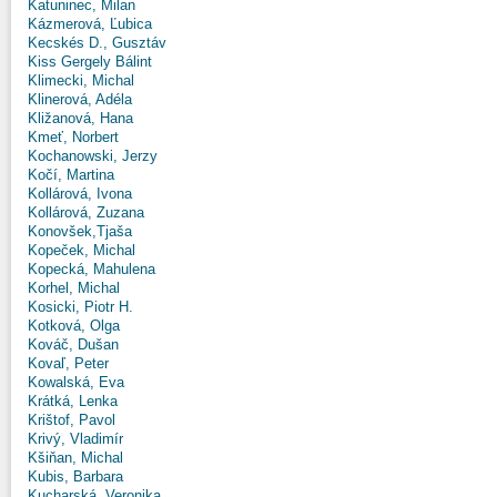
Katuninec, Milan
Kázmerová, Ľubica
Kecskés D., Gusztáv
Kiss Gergely Bálint
Klimecki, Michal
Klinerová, Adéla
Kližanová, Hana
Kmeť, Norbert
Kochanowski, Jerzy
Kočí, Martina
Kollárová, Ivona
Kollárová, Zuzana
Konovšek,Tjaša
Kopeček, Michal
Kopecká, Mahulena
Korhel, Michal
Kosicki, Piotr H.
Kotková, Olga
Kováč, Dušan
Kovaľ, Peter
Kowalská, Eva
Krátká, Lenka
Krištof, Pavol
Krivý, Vladimír
Kšiňan, Michal
Kubis, Barbara
Kucharská, Veronika