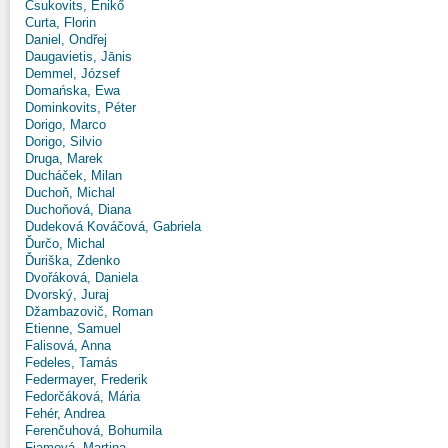
Csukovits, Enikő
Curta, Florin
Daniel, Ondřej
Daugavietis, Jānis
Demmel, József
Domańska, Ewa
Dominkovits, Péter
Dorigo, Marco
Dorigo, Silvio
Druga, Marek
Ducháček, Milan
Duchoň, Michal
Duchoňová, Diana
Dudeková Kováčová, Gabriela
Ďurčo, Michal
Ďuriška, Zdenko
Dvořáková, Daniela
Dvorský, Juraj
Džambazovič, Roman
Etienne, Samuel
Falisová, Anna
Fedeles, Tamás
Federmayer, Frederik
Fedorčáková, Mária
Fehér, Andrea
Ferenčuhová, Bohumila
Fiamová, Martina