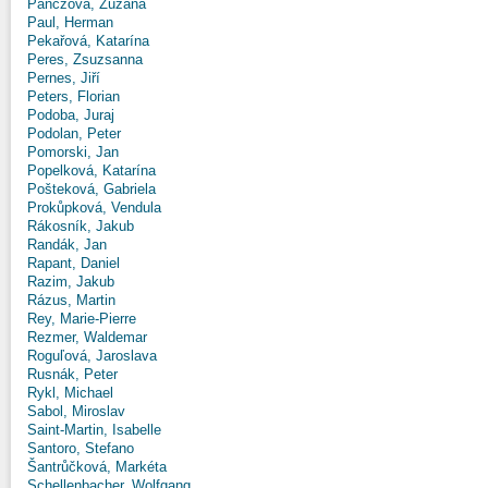
Panczová, Zuzana
Paul, Herman
Pekařová, Katarína
Peres, Zsuzsanna
Pernes, Jiří
Peters, Florian
Podoba, Juraj
Podolan, Peter
Pomorski, Jan
Popelková, Katarína
Pošteková, Gabriela
Prokůpková, Vendula
Rákosník, Jakub
Randák, Jan
Rapant, Daniel
Razim, Jakub
Rázus, Martin
Rey, Marie-Pierre
Rezmer, Waldemar
Roguľová, Jaroslava
Rusnák, Peter
Rykl, Michael
Sabol, Miroslav
Saint-Martin, Isabelle
Santoro, Stefano
Šantrůčková, Markéta
Schellenbacher, Wolfgang