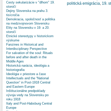
Cesty sekularizácie v "dlhom" 19.
politická emigrácia
,
19. s
storočí
Dejiny Slovenska na prahu 3.
tisícročia
Demokracia, spoločnosť a politika
na medzivojnovom Slovensku
Elity na Slovensku v 19. a 20.
storočí
Etnické stereotypy v historickom
výskume
Fanzines in Historical and
Interdisciplinary Perspective
For salvation of the soul: Rituals
before and after death in the
Middle Ages
Historická narácia, ideológia a
historiografia
Ideológia v priestore a čase
Intellectuals and the “National
Question” in Post-1918 Central
and Eastern Europe
Inštitucionálne predpoklady
vývoja vedy na Slovensku po
roku 1918
Italy and Post-Habsburg Central
Europe