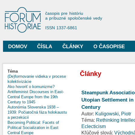
Sko
na
Forum Historiae
časopis pre históriu
hla
a príbuzné spoločenské vedy
obs
ISSN 1337-6861
DOMOV
ČÍSLA
ČLÁNKY
O ČASOPISE
Hlavné menu
Téma
Články
(De)formovanie vidieka v procese
kolektivizácie
Ako hovoriť o komunizme?
Antifeminist Discourses in East-
Steampunk Association
Central Europe from the 19th
Utopian Settlement in 
Century to 1945
Century
Autonómia Slovenska 1938 –
1939: Počiatočná fáza holokaustu
Autor:
Kuligowski, Piotr
a perzekúcií
Téma:
Rethinking Intelle
Becoming Political: Facets of
Eclecticism
Political Socialization in East
Kľúčové slová:
Východná
Central Europe