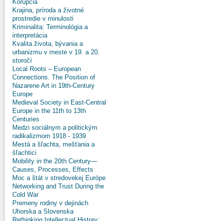
Korupcia
Krajina, príroda a životné
prostredie v minulosti
Kriminalita: Terminológia a
interpretácia
Kvalita života, bývania a
urbanizmu v meste v 19. a 20.
storočí
Local Roots – European
Connections. The Position of
Nazarene Art in 19th-Century
Europe
Medieval Society in East-Central
Europe in the 11th to 13th
Centuries
Medzi sociálnym a politickým
radikalizmom 1918 - 1939
Mestá a šľachta, mešťania a
šľachtici
Mobility in the 20th Century—
Causes, Processes, Effects
Moc a štát v stredovekej Európe
Networking and Trust During the
Cold War
Premeny rodiny v dejinách
Uhorska a Slovenska
Rethinking Intellectual History: