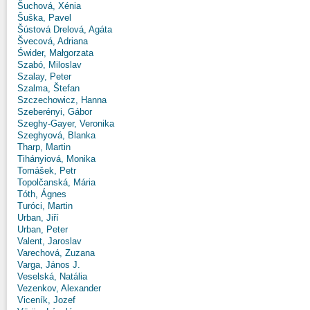
Šuchová, Xénia
Šuška, Pavel
Šústová Drelová, Agáta
Švecová, Adriana
Świder, Małgorzata
Szabó, Miloslav
Szalay, Peter
Szalma, Štefan
Szczechowicz, Hanna
Szeberényi, Gábor
Szeghy-Gayer, Veronika
Szeghyová, Blanka
Tharp, Martin
Tihányiová, Monika
Tomášek, Petr
Topolčanská, Mária
Tóth, Ágnes
Turóci, Martin
Urban, Jiří
Urban, Peter
Valent, Jaroslav
Varechová, Zuzana
Varga, János J.
Veselská, Natália
Vezenkov, Alexander
Viceník, Jozef