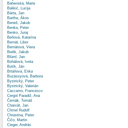
Bahenská, Marie
Balikić, Lucija
Bárta, Jan
Bartha, Ákos
Beneš, Jakub
Benka, Peter
Benko, Juraj
Beňová, Katarína
Bernát, Libor
Bernátová, Viera
Bielik, Jakub
Blüml, Jan
Bohálová, Iveta
Botík, Ján
Brtáňová, Erika
Buzássyová, Barbora
Bystrický, Peter
Bystrický, Valerián
Caccamo, Francesco
Cergol Paradiž, Ana
Černák, Tomáš
Charvát, Jan
Chmel Rudolf
Chrastina, Peter
Čičo, Martin
Cieger, András