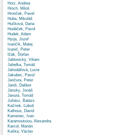
Horz, Andrea
Hroch, Miloš
Hronček, Pavel
Huba, Mikuláš
Hučková, Dana
Hudáček, Pavol
Hudek, Adam
Hyrja, Jozef
Ivančík, Matej
Ivanič, Peter
Ižák, Štefan
Jablonický, Viliam
Jahelka, Tomáš
Jahodářová, Lucie
Jakubec, Pavol
Jančura, Peter
Janiš, Dalibor
Jánsky, Jonáš
Janura, Tomáš
Juhász, Balázs
Kačírek, Ľuboš
Kalhous, David
Kamenec, Ivan
Karamoutsiou, Alexandra
Karcol, Marián
Kaška, Václav