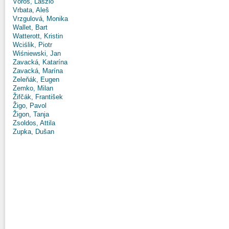
Vörös, László
Vrbata, Aleš
Vrzgulová, Monika
Wallet, Bart
Watterott, Kristin
Wciślik, Piotr
Wiśniewski, Jan
Zavacká, Katarína
Zavacká, Marína
Zeleňák, Eugen
Zemko, Milan
Žifčák, František
Žigo, Pavol
Žigon, Tanja
Zsoldos, Attila
Zupka, Dušan