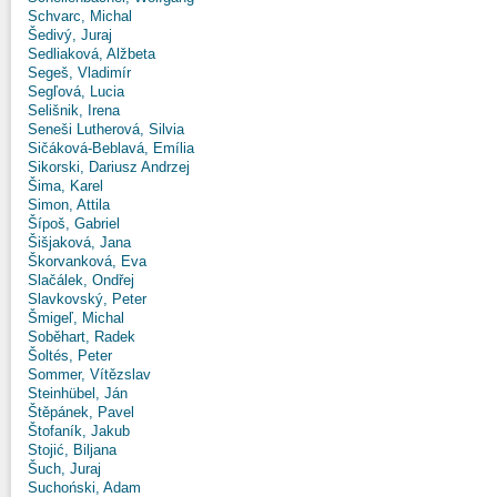
Schvarc, Michal
Šedivý, Juraj
Sedliaková, Alžbeta
Segeš, Vladimír
Segľová, Lucia
Selišnik, Irena
Seneši Lutherová, Silvia
Sičáková-Beblavá, Emília
Sikorski, Dariusz Andrzej
Šima, Karel
Simon, Attila
Šípoš, Gabriel
Šišjaková, Jana
Škorvanková, Eva
Slačálek, Ondřej
Slavkovský, Peter
Šmigeľ, Michal
Soběhart, Radek
Šoltés, Peter
Sommer, Vítězslav
Steinhübel, Ján
Štěpánek, Pavel
Štofaník, Jakub
Stojić, Biljana
Šuch, Juraj
Suchoński, Adam