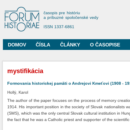
Sko
na
Forum Historiae
časopis pre históriu
hla
a príbuzné spoločenské vedy
obs
ISSN 1337-6861
DOMOV
ČÍSLA
ČLÁNKY
O ČASOPISE
Hlavné menu
Nachádzate sa tu
mystifikácia
Formovania historickej pamäti o Andrejovi Kmeťovi (1908 - 19
Hollý, Karol
The author of the paper focuses on the process of memory creatio
1914. His important position in the society of Slovak nationalists
(SMS), which was the only central Slovak cultural institution in Hu
the fact that he was a Catholic priest and supporter of the scientifi