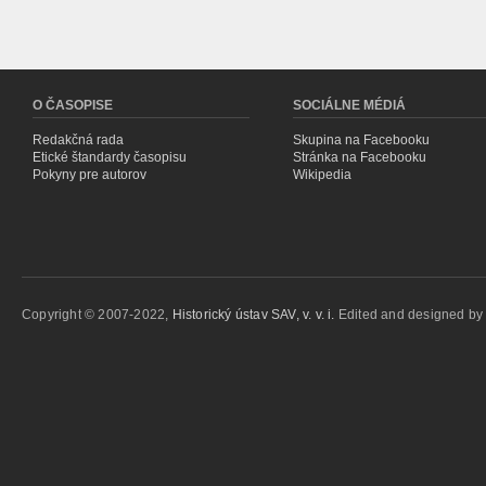
O ČASOPISE
SOCIÁLNE MÉDIÁ
Redakčná rada
Skupina na Facebooku
Etické štandardy časopisu
Stránka na Facebooku
Pokyny pre autorov
Wikipedia
Copyright © 2007-2022,
Historický ústav SAV, v. v. i.
Edited and designed b