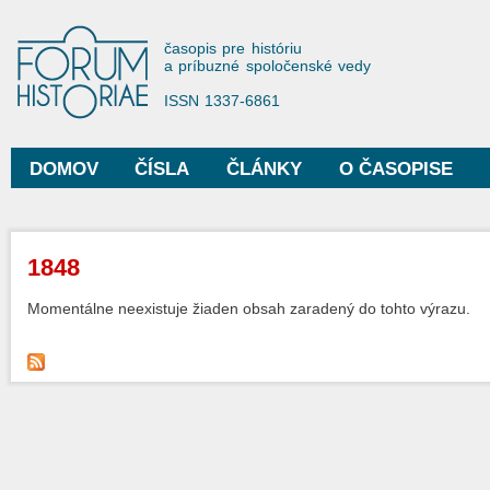
Sko
na
Forum Historiae
časopis pre históriu
hla
a príbuzné spoločenské vedy
obs
ISSN 1337-6861
DOMOV
ČÍSLA
ČLÁNKY
O ČASOPISE
Hlavné menu
Nachádzate sa tu
1848
Momentálne neexistuje žiaden obsah zaradený do tohto výrazu.