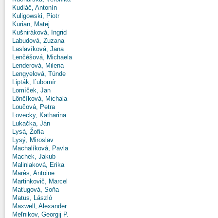
Kudláč, Antonín
Kuligowski, Piotr
Kurian, Matej
Kušniráková, Ingrid
Labudová, Zuzana
Laslavíková, Jana
Lenčéšová, Michaela
Lenderová, Milena
Lengyelová, Tünde
Lipták, Ľubomír
Lomíček, Jan
Lônčíková, Michala
Loučová, Petra
Lovecky, Katharina
Lukačka, Ján
Lysá, Žofia
Lysý, Miroslav
Machalíková, Pavla
Machek, Jakub
Maliniaková, Erika
Marès, Antoine
Martinkovič, Marcel
Maťugová, Soňa
Matus, László
Maxwell, Alexander
Meľnikov, Georgij P.