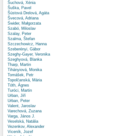
Šuchová, Xénia
Šuška, Pavel
Šústová Drelová, Agáta
Švecová, Adriana
Świder, Małgorzata
Szabó, Miloslav
Szalay, Peter
Szalma, Štefan
Szczechowicz, Hanna
Szeberényi, Gábor
Szeghy-Gayer, Veronika
Szeghyová, Blanka
Tharp, Martin
Tihányiová, Monika
Tomášek, Petr
Topolčanská, Mária
Tóth, Ágnes
Turóci, Martin
Urban, Jiří
Urban, Peter
Valent, Jaroslav
Varechová, Zuzana
Varga, János J.
Veselská, Natália
Vezenkov, Alexander
Viceník, Jozef