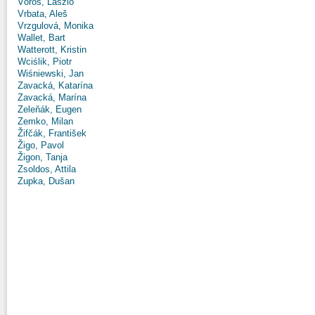
Vörös, László
Vrbata, Aleš
Vrzgulová, Monika
Wallet, Bart
Watterott, Kristin
Wciślik, Piotr
Wiśniewski, Jan
Zavacká, Katarína
Zavacká, Marína
Zeleňák, Eugen
Zemko, Milan
Žifčák, František
Žigo, Pavol
Žigon, Tanja
Zsoldos, Attila
Zupka, Dušan