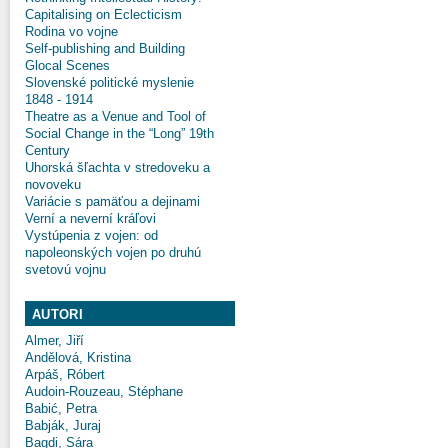
Capitalising on Eclecticism
Rodina vo vojne
Self-publishing and Building
Glocal Scenes
Slovenské politické myslenie
1848 - 1914
Theatre as a Venue and Tool of
Social Change in the “Long” 19th
Century
Uhorská šľachta v stredoveku a
novoveku
Variácie s pamäťou a dejinami
Verní a neverní kráľovi
Vystúpenia z vojen: od
napoleonských vojen po druhú
svetovú vojnu
AUTORI
Almer, Jiří
Andělová, Kristina
Arpáš, Róbert
Audoin-Rouzeau, Stéphane
Babić, Petra
Babják, Juraj
Bagdi, Sára