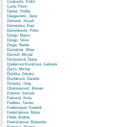
Csukovits, Enikő
Curta, Florin
Daniel, Ondřej
Daugavietis, Jānis
Demmel, József
Domańska, Ewa
Dominkovits, Péter
Dorigo, Marco
Dorigo, Silvio
Druga, Marek
Ducháček, Milan
Duchoň, Michal
Duchoňová, Diana
Dudeková Kováčová, Gabriela
Ďurčo, Michal
Ďuriška, Zdenko
Dvořáková, Daniela
Dvorský, Juraj
Džambazovič, Roman
Etienne, Samuel
Falisová, Anna
Fedeles, Tamás
Federmayer, Frederik
Fedorčáková, Mária
Fehér, Andrea
Ferenčuhová, Bohumila
Fiamová, Martina