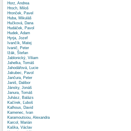
Horz, Andrea
Hroch, Miloš
Hronček, Pavel
Huba, Mikuláš
Hučková, Dana
Hudáček, Pavol
Hudek, Adam
Hyrja, Jozef
Ivančík, Matej
Ivanič, Peter
Ižák, Štefan
Jablonický, Viliam
Jahelka, Tomáš
Jahodářová, Lucie
Jakubec, Pavol
Jančura, Peter
Janiš, Dalibor
Jánsky, Jonáš
Janura, Tomáš
Juhász, Balázs
Kačírek, Ľuboš
Kalhous, David
Kamenec, Ivan
Karamoutsiou, Alexandra
Karcol, Marián
Kaška, Václav