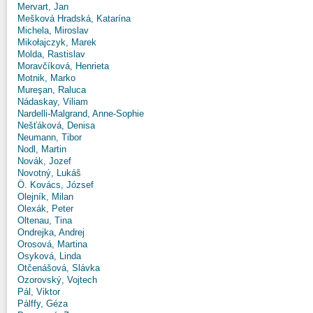
Mervart, Jan
Mešková Hradská, Katarína
Michela, Miroslav
Mikołajczyk, Marek
Molda, Rastislav
Moravčíková, Henrieta
Motnik, Marko
Mureşan, Raluca
Nádaskay, Viliam
Nardelli-Malgrand, Anne-Sophie
Nešťáková, Denisa
Neumann, Tibor
Nodl, Martin
Novák, Jozef
Novotný, Lukáš
Ö. Kovács, József
Olejník, Milan
Olexák, Peter
Oltenau, Tina
Ondrejka, Andrej
Orosová, Martina
Osyková, Linda
Otčenášová, Slávka
Ozorovský, Vojtech
Pál, Viktor
Pálffy, Géza