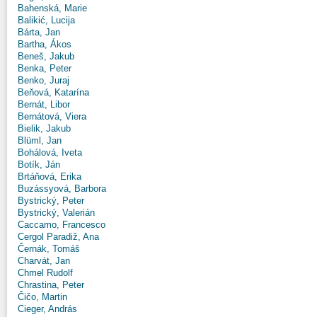
Bahenská, Marie
Balikić, Lucija
Bárta, Jan
Bartha, Ákos
Beneš, Jakub
Benka, Peter
Benko, Juraj
Beňová, Katarína
Bernát, Libor
Bernátová, Viera
Bielik, Jakub
Blüml, Jan
Bohálová, Iveta
Botík, Ján
Brtáňová, Erika
Buzássyová, Barbora
Bystrický, Peter
Bystrický, Valerián
Caccamo, Francesco
Cergol Paradiž, Ana
Černák, Tomáš
Charvát, Jan
Chmel Rudolf
Chrastina, Peter
Čičo, Martin
Cieger, András