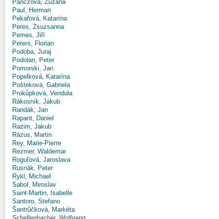
Panczová, Zuzana
Paul, Herman
Pekařová, Katarína
Peres, Zsuzsanna
Pernes, Jiří
Peters, Florian
Podoba, Juraj
Podolan, Peter
Pomorski, Jan
Popelková, Katarína
Pošteková, Gabriela
Prokůpková, Vendula
Rákosník, Jakub
Randák, Jan
Rapant, Daniel
Razim, Jakub
Rázus, Martin
Rey, Marie-Pierre
Rezmer, Waldemar
Roguľová, Jaroslava
Rusnák, Peter
Rykl, Michael
Sabol, Miroslav
Saint-Martin, Isabelle
Santoro, Stefano
Šantrůčková, Markéta
Schellenbacher, Wolfgang