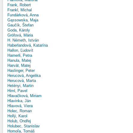
Frank, Robert
Frankl, Michal
Fundárková, Anna
Gąssowska, Maja
Gaučík, Štefan
Goda, Károly
Grófová, Mária
H. Németh, István
Haberlandová, Katarína
Hallon, Ľudovít
Hamerli, Petra
Hanula, Matej
Harvát, Matej
Haslinger, Peter
Herucová, Angelika
Herucová, Marta
Hetényi, Martin
Himl, Pavel
Hlavačková, Miriam
Hlavinka, Ján
Hlavová, Viera
Holec, Roman
Hollý, Karol
Holub, Ondřej
Holubec, Stanislav
Homoľa, Tomáš