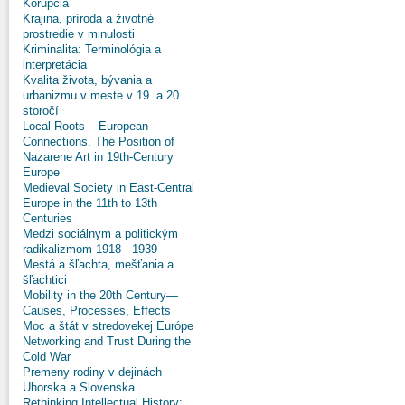
Korupcia
Krajina, príroda a životné
prostredie v minulosti
Kriminalita: Terminológia a
interpretácia
Kvalita života, bývania a
urbanizmu v meste v 19. a 20.
storočí
Local Roots – European
Connections. The Position of
Nazarene Art in 19th-Century
Europe
Medieval Society in East-Central
Europe in the 11th to 13th
Centuries
Medzi sociálnym a politickým
radikalizmom 1918 - 1939
Mestá a šľachta, mešťania a
šľachtici
Mobility in the 20th Century—
Causes, Processes, Effects
Moc a štát v stredovekej Európe
Networking and Trust During the
Cold War
Premeny rodiny v dejinách
Uhorska a Slovenska
Rethinking Intellectual History: