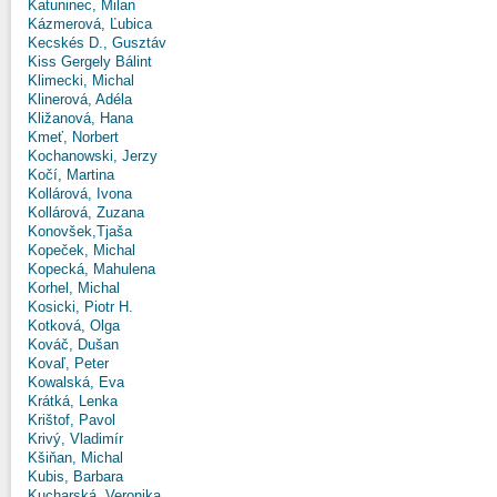
Katuninec, Milan
Kázmerová, Ľubica
Kecskés D., Gusztáv
Kiss Gergely Bálint
Klimecki, Michal
Klinerová, Adéla
Kližanová, Hana
Kmeť, Norbert
Kochanowski, Jerzy
Kočí, Martina
Kollárová, Ivona
Kollárová, Zuzana
Konovšek,Tjaša
Kopeček, Michal
Kopecká, Mahulena
Korhel, Michal
Kosicki, Piotr H.
Kotková, Olga
Kováč, Dušan
Kovaľ, Peter
Kowalská, Eva
Krátká, Lenka
Krištof, Pavol
Krivý, Vladimír
Kšiňan, Michal
Kubis, Barbara
Kucharská, Veronika