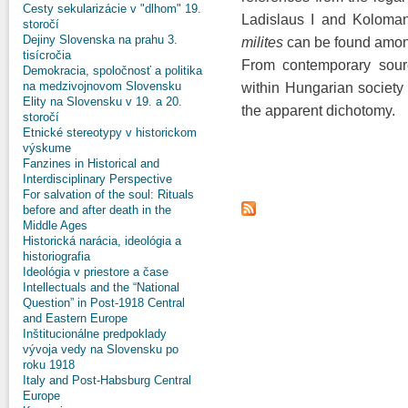
Cesty sekularizácie v "dlhom" 19.
Ladislaus I and Koloman
storočí
Dejiny Slovenska na prahu 3.
milites
can be found among
tisícročia
From contemporary source
Demokracia, spoločnosť a politika
na medzivojnovom Slovensku
within Hungarian society
Elity na Slovensku v 19. a 20.
the apparent dichotomy.
storočí
Etnické stereotypy v historickom
výskume
Fanzines in Historical and
Interdisciplinary Perspective
For salvation of the soul: Rituals
before and after death in the
Middle Ages
Historická narácia, ideológia a
historiografia
Ideológia v priestore a čase
Intellectuals and the “National
Question” in Post-1918 Central
and Eastern Europe
Inštitucionálne predpoklady
vývoja vedy na Slovensku po
roku 1918
Italy and Post-Habsburg Central
Europe