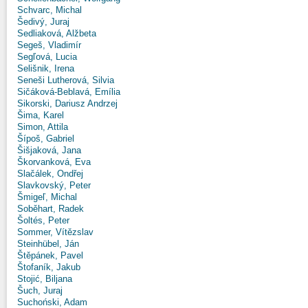
Schvarc, Michal
Šedivý, Juraj
Sedliaková, Alžbeta
Segeš, Vladimír
Segľová, Lucia
Selišnik, Irena
Seneši Lutherová, Silvia
Sičáková-Beblavá, Emília
Sikorski, Dariusz Andrzej
Šima, Karel
Simon, Attila
Šípoš, Gabriel
Šišjaková, Jana
Škorvanková, Eva
Slačálek, Ondřej
Slavkovský, Peter
Šmigeľ, Michal
Soběhart, Radek
Šoltés, Peter
Sommer, Vítězslav
Steinhübel, Ján
Štěpánek, Pavel
Štofaník, Jakub
Stojić, Biljana
Šuch, Juraj
Suchoński, Adam