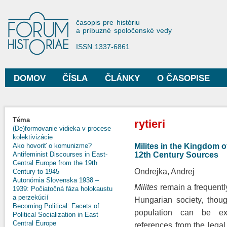
Sko
na
Forum Historiae
časopis pre históriu
hla
a príbuzné spoločenské vedy
obs
ISSN 1337-6861
DOMOV
ČÍSLA
ČLÁNKY
O ČASOPISE
Hlavné menu
Nachádzate sa tu
Téma
rytieri
(De)formovanie vidieka v procese
kolektivizácie
Milites in the Kingdom 
Ako hovoriť o komunizme?
12th Century Sources
Antifeminist Discourses in East-
Central Europe from the 19th
Ondrejka, Andrej
Century to 1945
Autonómia Slovenska 1938 –
Milites
remain a frequent
1939: Počiatočná fáza holokaustu
a perzekúcií
Hungarian society, thou
Becoming Political: Facets of
population can be ex
Political Socialization in East
Central Europe
references from the lega