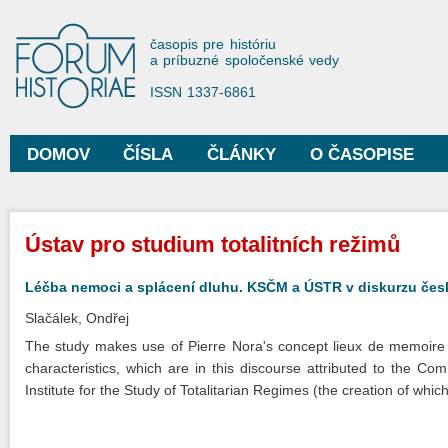
Sko
na
Forum Historiae
časopis pre históriu
hla
a príbuzné spoločenské vedy
obs
ISSN 1337-6861
DOMOV
ČÍSLA
ČLÁNKY
O ČASOPISE
Hlavné menu
Nachádzate sa tu
Ústav pro studium totalitních režimů
Léčba nemoci a splácení dluhu. KSČM a ÚSTR v diskurzu če
Slačálek, Ondřej
The study makes use of Pierre Nora's concept lieux de memoire
characteristics, which are in this discourse attributed to the Co
Institute for the Study of Totalitarian Regimes (the creation of whi