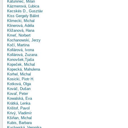
Katuninec, Milan
Kázmerová, Ľubica
Kecskés D., Gusztáv
Kiss Gergely Bálint
Klimecki, Michal
Klinerová, Adéla
Kližanová, Hana
Kmeť, Norbert
Kochanowski, Jerzy
Kočí, Martina
Kollárová, Ivona
Kollárová, Zuzana
Konovšek,Tjaša
Kopeček, Michal
Kopecká, Mahulena
Korhel, Michal
Kosicki, Piotr H.
Kotková, Olga
Kováč, Dušan
Kovaľ, Peter
Kowalská, Eva
Krátká, Lenka
Krištof, Pavol
Krivý, Vladimír
Kšiňan, Michal
Kubis, Barbara
Kucharská, Veronika