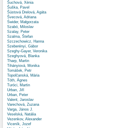
Šuchová, Xénia
Šuška, Pavel
Šústová Drelová, Agáta
Švecová, Adriana
Świder, Małgorzata
Szabó, Miloslav
Szalay, Peter
Szalma, Štefan
Szczechowicz, Hanna
Szeberényi, Gábor
Szeghy-Gayer, Veronika
Szeghyová, Blanka
Tharp, Martin
Tihányiová, Monika
Tomášek, Petr
Topolčanská, Mária
Tóth, Ágnes
Turóci, Martin
Urban, Jiří
Urban, Peter
Valent, Jaroslav
Varechová, Zuzana
Varga, János J.
Veselská, Natália
Vezenkov, Alexander
Viceník, Jozef