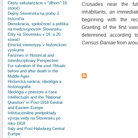
Cesty sekularizácie v "dlhom" 19.
Crusades near the fut
storočí
inhabitants, an immedia
Dejiny Slovenska na prahu 3.
tisícročia
beginning with the reco
Demokracia, spoločnosť a politika
Granting of the first vas
na medzivojnovom Slovensku
Elity na Slovensku v 19. a 20.
determined according 
storočí
Census Daniae
from arou
Etnické stereotypy v historickom
výskume
Fanzines in Historical and
Interdisciplinary Perspective
For salvation of the soul: Rituals
before and after death in the
Middle Ages
Historická narácia, ideológia a
historiografia
Ideológia v priestore a čase
Intellectuals and the “National
Question” in Post-1918 Central
and Eastern Europe
Inštitucionálne predpoklady
vývoja vedy na Slovensku po
roku 1918
Italy and Post-Habsburg Central
Europe