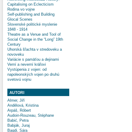
Capitalising on Eclecticism
Rodina vo vojne
Self-publishing and Building
Glocal Scenes
Slovenské politické myslenie
1848 - 1914
Theatre as a Venue and Tool of
Social Change in the “Long” 19th
Century
Uhorská šľachta v stredoveku a
novoveku
Variácie s pamäťou a dejinami
Verní a neverní kráľovi
Vystúpenia z vojen: od
napoleonských vojen po druhú
svetovú vojnu
AUTORI
Almer, Jiří
Andělová, Kristina
Arpáš, Róbert
Audoin-Rouzeau, Stéphane
Babić, Petra
Babják, Juraj
Bagdi, Sára