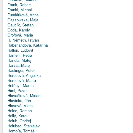
Frank, Robert
Frankl, Michal
Fundárková, Anna
Gąssowska, Maja
Gaučík, Štefan
Goda, Károly
Grófová, Mária
H. Németh, István
Haberlandová, Katarína
Hallon, Ľudovít
Hamerli, Petra
Hanula, Matej
Harvát, Matej
Haslinger, Peter
Herucová, Angelika
Herucová, Marta
Hetényi, Martin
Himl, Pavel
Hlavačková, Miriam
Hlavinka, Ján
Hlavová, Viera
Holec, Roman
Hollý, Karol
Holub, Ondřej
Holubec, Stanislav
Homoľa, Tomáš