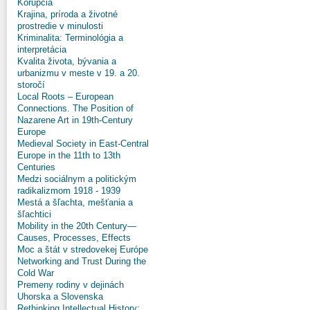
Korupcia
Krajina, príroda a životné
prostredie v minulosti
Kriminalita: Terminológia a
interpretácia
Kvalita života, bývania a
urbanizmu v meste v 19. a 20.
storočí
Local Roots – European
Connections. The Position of
Nazarene Art in 19th-Century
Europe
Medieval Society in East-Central
Europe in the 11th to 13th
Centuries
Medzi sociálnym a politickým
radikalizmom 1918 - 1939
Mestá a šľachta, mešťania a
šľachtici
Mobility in the 20th Century—
Causes, Processes, Effects
Moc a štát v stredovekej Európe
Networking and Trust During the
Cold War
Premeny rodiny v dejinách
Uhorska a Slovenska
Rethinking Intellectual History: