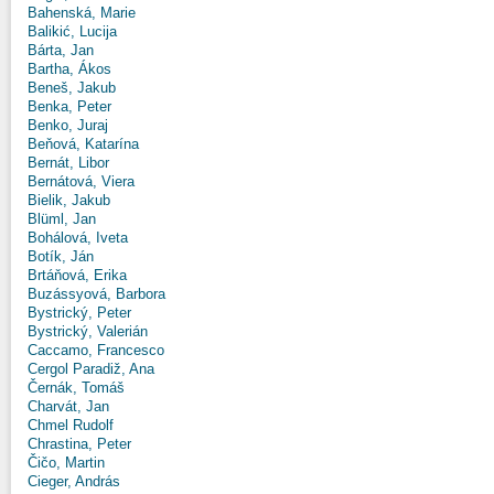
Bahenská, Marie
Balikić, Lucija
Bárta, Jan
Bartha, Ákos
Beneš, Jakub
Benka, Peter
Benko, Juraj
Beňová, Katarína
Bernát, Libor
Bernátová, Viera
Bielik, Jakub
Blüml, Jan
Bohálová, Iveta
Botík, Ján
Brtáňová, Erika
Buzássyová, Barbora
Bystrický, Peter
Bystrický, Valerián
Caccamo, Francesco
Cergol Paradiž, Ana
Černák, Tomáš
Charvát, Jan
Chmel Rudolf
Chrastina, Peter
Čičo, Martin
Cieger, András