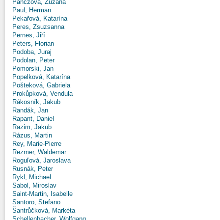
Panczová, Zuzana
Paul, Herman
Pekařová, Katarína
Peres, Zsuzsanna
Pernes, Jiří
Peters, Florian
Podoba, Juraj
Podolan, Peter
Pomorski, Jan
Popelková, Katarína
Pošteková, Gabriela
Prokůpková, Vendula
Rákosník, Jakub
Randák, Jan
Rapant, Daniel
Razim, Jakub
Rázus, Martin
Rey, Marie-Pierre
Rezmer, Waldemar
Roguľová, Jaroslava
Rusnák, Peter
Rykl, Michael
Sabol, Miroslav
Saint-Martin, Isabelle
Santoro, Stefano
Šantrůčková, Markéta
Schellenbacher, Wolfgang