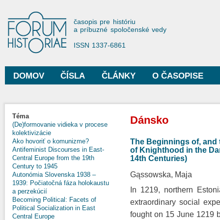
Sko
na
Forum Historiae
časopis pre históriu
hla
a príbuzné spoločenské vedy
obs
ISSN 1337-6861
DOMOV
ČÍSLA
ČLÁNKY
O ČASOPISE
Hlavné menu
Nachádzate sa tu
Téma
Dánsko
(De)formovanie vidieka v procese
kolektivizácie
The Beginnings of, and 
Ako hovoriť o komunizme?
of Knighthood in the Dan
Antifeminist Discourses in East-
14th Centuries)
Central Europe from the 19th
Century to 1945
Gąssowska, Maja
Autonómia Slovenska 1938 –
1939: Počiatočná fáza holokaustu
In 1219, northern Eston
a perzekúcií
Becoming Political: Facets of
extraordinary social expe
Political Socialization in East
fought on 15 June 1219 b
Central Europe