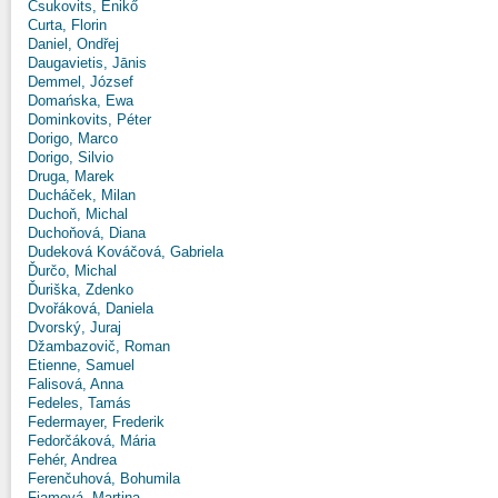
Csukovits, Enikő
Curta, Florin
Daniel, Ondřej
Daugavietis, Jānis
Demmel, József
Domańska, Ewa
Dominkovits, Péter
Dorigo, Marco
Dorigo, Silvio
Druga, Marek
Ducháček, Milan
Duchoň, Michal
Duchoňová, Diana
Dudeková Kováčová, Gabriela
Ďurčo, Michal
Ďuriška, Zdenko
Dvořáková, Daniela
Dvorský, Juraj
Džambazovič, Roman
Etienne, Samuel
Falisová, Anna
Fedeles, Tamás
Federmayer, Frederik
Fedorčáková, Mária
Fehér, Andrea
Ferenčuhová, Bohumila
Fiamová, Martina