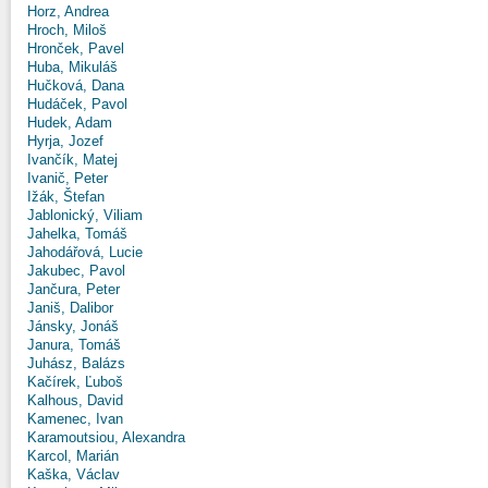
Horz, Andrea
Hroch, Miloš
Hronček, Pavel
Huba, Mikuláš
Hučková, Dana
Hudáček, Pavol
Hudek, Adam
Hyrja, Jozef
Ivančík, Matej
Ivanič, Peter
Ižák, Štefan
Jablonický, Viliam
Jahelka, Tomáš
Jahodářová, Lucie
Jakubec, Pavol
Jančura, Peter
Janiš, Dalibor
Jánsky, Jonáš
Janura, Tomáš
Juhász, Balázs
Kačírek, Ľuboš
Kalhous, David
Kamenec, Ivan
Karamoutsiou, Alexandra
Karcol, Marián
Kaška, Václav