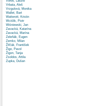
Vörös, László
Vrbata, Aleš
Vrzgulová, Monika
Wallet, Bart
Watterott, Kristin
Wciślik, Piotr
Wiśniewski, Jan
Zavacká, Katarína
Zavacká, Marína
Zeleňák, Eugen
Zemko, Milan
Žifčák, František
Žigo, Pavol
Žigon, Tanja
Zsoldos, Attila
Zupka, Dušan