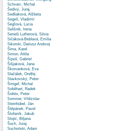
Schvarc, Michal
Šedivý, Juraj
Sedliaková, Alžbeta
Segeš, Vladimír
Segľová, Lucia
Selišnik, Irena
Seneši Lutherová, Silvia
Sičáková-Beblavá, Emília
Sikorski, Dariusz Andrzej
Šima, Karel
Simon, Attila
Šípoš, Gabriel
Šišjaková, Jana
Škorvanková, Eva
Slačálek, Ondřej
Slavkovský, Peter
Šmigeľ, Michal
Soběhart, Radek
Šoltés, Peter
Sommer, Vítězslav
Steinhübel, Ján
Štěpánek, Pavel
Štofaník, Jakub
Stojić, Biljana
Šuch, Juraj
Suchoński, Adam