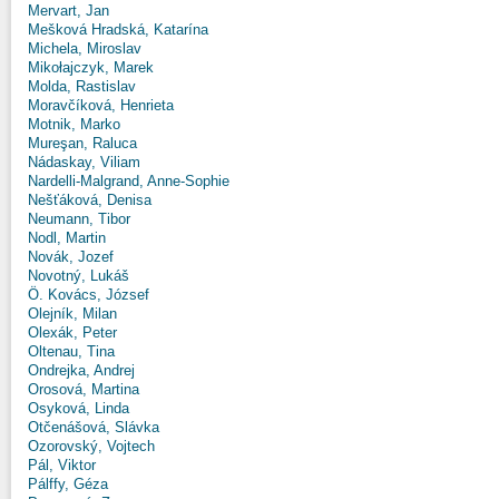
Mervart, Jan
Mešková Hradská, Katarína
Michela, Miroslav
Mikołajczyk, Marek
Molda, Rastislav
Moravčíková, Henrieta
Motnik, Marko
Mureşan, Raluca
Nádaskay, Viliam
Nardelli-Malgrand, Anne-Sophie
Nešťáková, Denisa
Neumann, Tibor
Nodl, Martin
Novák, Jozef
Novotný, Lukáš
Ö. Kovács, József
Olejník, Milan
Olexák, Peter
Oltenau, Tina
Ondrejka, Andrej
Orosová, Martina
Osyková, Linda
Otčenášová, Slávka
Ozorovský, Vojtech
Pál, Viktor
Pálffy, Géza