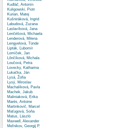
Kudláč, Antonín
Kuligowski, Piotr
Kurian, Matej
Kušniráková, Ingrid
Labudová, Zuzana
Laslavíková, Jana
Lenčéšová, Michaela
Lenderová, Milena
Lengyelová, Tünde
Lipták, Ľubomír
Lomíček, Jan
Lônčíková, Michala
Loučová, Petra
Lovecky, Katharina
Lukačka, Ján
Lysá, Žofia
Lysý, Miroslav
Machalíková, Pavla
Machek, Jakub
Maliniaková, Erika
Marès, Antoine
Martinkovič, Marcel
Maťugová, Soňa
Matus, László
Maxwell, Alexander
Meľnikov, Georgij P.