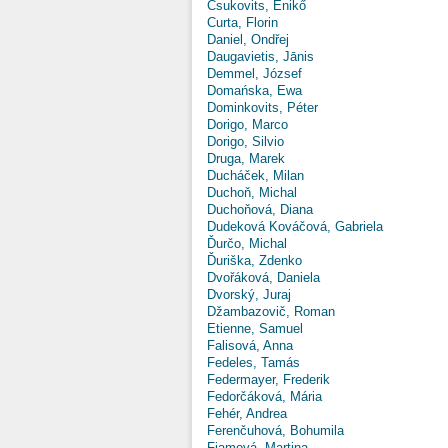
Csukovits, Enikő
Curta, Florin
Daniel, Ondřej
Daugavietis, Jānis
Demmel, József
Domańska, Ewa
Dominkovits, Péter
Dorigo, Marco
Dorigo, Silvio
Druga, Marek
Ducháček, Milan
Duchoň, Michal
Duchoňová, Diana
Dudeková Kováčová, Gabriela
Ďurčo, Michal
Ďuriška, Zdenko
Dvořáková, Daniela
Dvorský, Juraj
Džambazovič, Roman
Etienne, Samuel
Falisová, Anna
Fedeles, Tamás
Federmayer, Frederik
Fedorčáková, Mária
Fehér, Andrea
Ferenčuhová, Bohumila
Fiamová, Martina