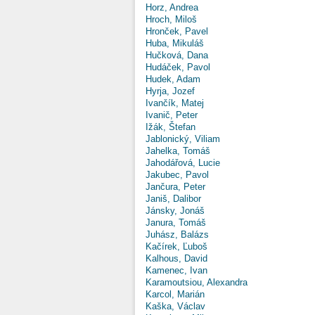
Horz, Andrea
Hroch, Miloš
Hronček, Pavel
Huba, Mikuláš
Hučková, Dana
Hudáček, Pavol
Hudek, Adam
Hyrja, Jozef
Ivančík, Matej
Ivanič, Peter
Ižák, Štefan
Jablonický, Viliam
Jahelka, Tomáš
Jahodářová, Lucie
Jakubec, Pavol
Jančura, Peter
Janiš, Dalibor
Jánsky, Jonáš
Janura, Tomáš
Juhász, Balázs
Kačírek, Ľuboš
Kalhous, David
Kamenec, Ivan
Karamoutsiou, Alexandra
Karcol, Marián
Kaška, Václav