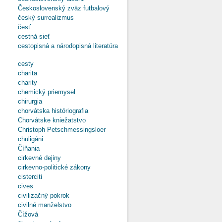
Československý zväz futbalový
český surrealizmus
česť
cestná sieť
cestopisná a národopisná literatúra
cesty
charita
charity
chemický priemysel
chirurgia
chorvátska históriografia
Chorvátske kniežatstvo
Christoph Petschmessingsloer
chuligáni
Číňania
cirkevné dejiny
cirkevno-politické zákony
cisterciti
cives
civilizačný pokrok
civilné manželstvo
Čížová