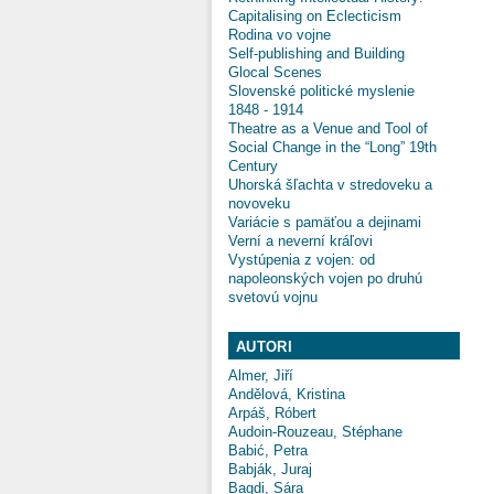
Capitalising on Eclecticism
Rodina vo vojne
Self-publishing and Building
Glocal Scenes
Slovenské politické myslenie
1848 - 1914
Theatre as a Venue and Tool of
Social Change in the “Long” 19th
Century
Uhorská šľachta v stredoveku a
novoveku
Variácie s pamäťou a dejinami
Verní a neverní kráľovi
Vystúpenia z vojen: od
napoleonských vojen po druhú
svetovú vojnu
AUTORI
Almer, Jiří
Andělová, Kristina
Arpáš, Róbert
Audoin-Rouzeau, Stéphane
Babić, Petra
Babják, Juraj
Bagdi, Sára