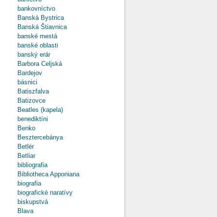
bankovníctvo
Banská Bystrica
Banská Štiavnica
banské mestá
banské oblasti
banský erár
Barbora Celjská
Bardejov
básnici
Batiszfalva
Batizovce
Beatles (kapela)
benediktíni
Benko
Besztercebánya
Betlér
Betliar
bibliografia
Bibliotheca Apponiana
biografia
biografické naratívy
biskupstvá
Blava