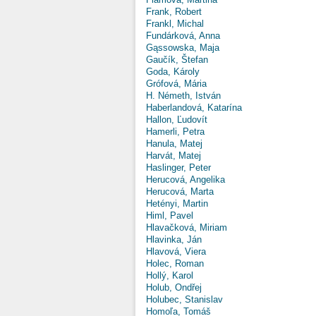
Frank, Robert
Frankl, Michal
Fundárková, Anna
Gąssowska, Maja
Gaučík, Štefan
Goda, Károly
Grófová, Mária
H. Németh, István
Haberlandová, Katarína
Hallon, Ľudovít
Hamerli, Petra
Hanula, Matej
Harvát, Matej
Haslinger, Peter
Herucová, Angelika
Herucová, Marta
Hetényi, Martin
Himl, Pavel
Hlavačková, Miriam
Hlavinka, Ján
Hlavová, Viera
Holec, Roman
Hollý, Karol
Holub, Ondřej
Holubec, Stanislav
Homoľa, Tomáš