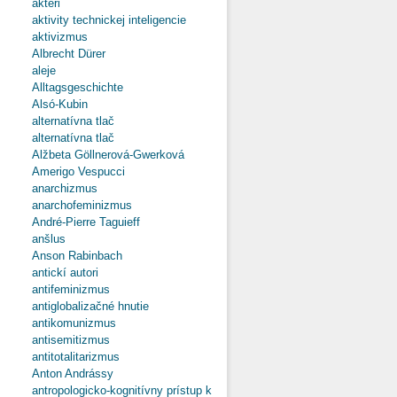
aktéri
aktivity technickej inteligencie
aktivizmus
Albrecht Dürer
aleje
Alltagsgeschichte
Alsó-Kubin
alternatívna tlač
alternatívna tlač
Alžbeta Göllnerová-Gwerková
Amerigo Vespucci
anarchizmus
anarchofeminizmus
André-Pierre Taguieff
anšlus
Anson Rabinbach
antickí autori
antifeminizmus
antiglobalizačné hnutie
antikomunizmus
antisemitizmus
antitotalitarizmus
Anton Andrássy
antropologicko-kognitívny prístup k