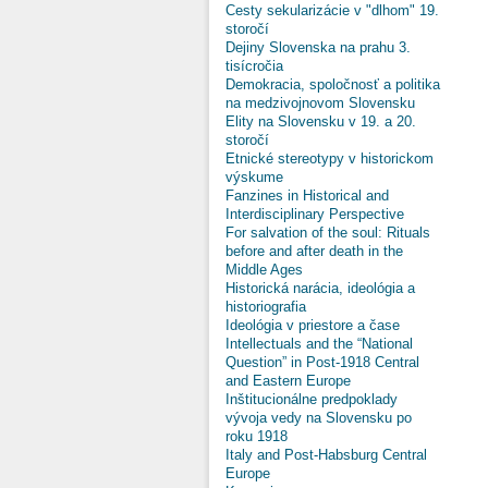
Cesty sekularizácie v "dlhom" 19.
storočí
Dejiny Slovenska na prahu 3.
tisícročia
Demokracia, spoločnosť a politika
na medzivojnovom Slovensku
Elity na Slovensku v 19. a 20.
storočí
Etnické stereotypy v historickom
výskume
Fanzines in Historical and
Interdisciplinary Perspective
For salvation of the soul: Rituals
before and after death in the
Middle Ages
Historická narácia, ideológia a
historiografia
Ideológia v priestore a čase
Intellectuals and the “National
Question” in Post-1918 Central
and Eastern Europe
Inštitucionálne predpoklady
vývoja vedy na Slovensku po
roku 1918
Italy and Post-Habsburg Central
Europe