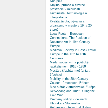
Korupcia
Krajina, príroda a životné
prostredie v minulosti
Kriminalita: Terminológia a
interpretácia
Kvalita života, bývania a
urbanizmu v meste v 19. a 20.
storočí
Local Roots – European
Connections. The Position of
Nazarene Art in 19th-Century
Europe
Medieval Society in East-Central
Europe in the 11th to 13th
Centuries
Medzi sociálnym a politickým
radikalizmom 1918 - 1939
Mestá a šľachta, mešťania a
šľachtici
Mobility in the 20th Century—
Causes, Processes, Effects
Moc a štát v stredovekej Európe
Networking and Trust During the
Cold War
Premeny rodiny v dejinách
Uhorska a Slovenska
Rethinking Intellectual History: