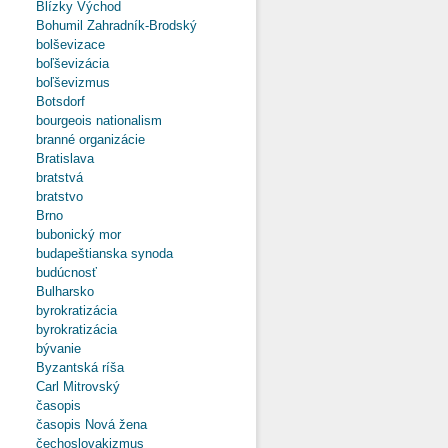
Blízky Východ
Bohumil Zahradník-Brodský
bolševizace
boľševizácia
boľševizmus
Botsdorf
bourgeois nationalism
branné organizácie
Bratislava
bratstvá
bratstvo
Brno
bubonický mor
budapeštianska synoda
budúcnosť
Bulharsko
byrokratizácia
byrokratizácia
bývanie
Byzantská ríša
Carl Mitrovský
časopis
časopis Nová žena
čechoslovakizmus