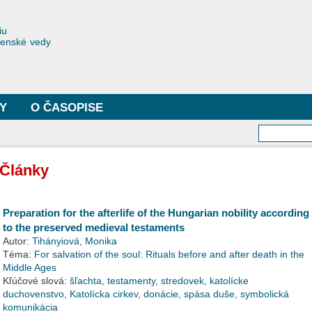
Skočiť
na
toriae
iu
hlavný
čenské vedy
obsah
Y
O ČASOPISE
Vyhľa
Články
Preparation for the afterlife of the Hungarian nobility according
to the preserved medieval testaments
Autor:
Tihányiová, Monika
Téma:
For salvation of the soul: Rituals before and after death in the
Middle Ages
Kľúčové slová:
šľachta
,
testamenty
,
stredovek
,
katolícke
duchovenstvo
,
Katolícka cirkev
,
donácie
,
spása duše
,
symbolická
komunikácia