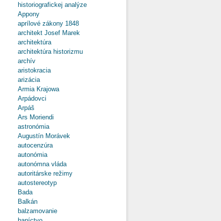
historiografickej analýze
Appony
aprílové zákony 1848
architekt Josef Marek
architektúra
architektúra historizmu
archív
aristokracia
arizácia
Armia Krajowa
Arpádovci
Arpáš
Ars Moriendi
astronómia
Augustín Morávek
autocenzúra
autonómia
autonómna vláda
autoritárske režimy
autostereotyp
Bada
Balkán
balzamovanie
baníctvo