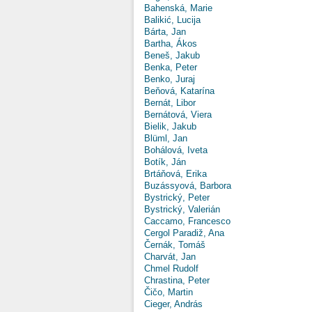
Bahenská, Marie
Balikić, Lucija
Bárta, Jan
Bartha, Ákos
Beneš, Jakub
Benka, Peter
Benko, Juraj
Beňová, Katarína
Bernát, Libor
Bernátová, Viera
Bielik, Jakub
Blüml, Jan
Bohálová, Iveta
Botík, Ján
Brtáňová, Erika
Buzássyová, Barbora
Bystrický, Peter
Bystrický, Valerián
Caccamo, Francesco
Cergol Paradiž, Ana
Černák, Tomáš
Charvát, Jan
Chmel Rudolf
Chrastina, Peter
Čičo, Martin
Cieger, András