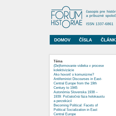
Forum His
časopis pre histór
a príbuzné spolo
ISSN 1337-6861
DOMOV
ČÍSLA
ČLÁNK
Hlavné menu
Téma
(De)formovanie vidieka v procese
kolektivizácie
Ako hovoriť o komunizme?
Antifeminist Discourses in East-
Central Europe from the 19th
Century to 1945
Autonómia Slovenska 1938 –
1939: Počiatočná fáza holokaustu
a perzekúcií
Becoming Political: Facets of
Political Socialization in East
Central Europe