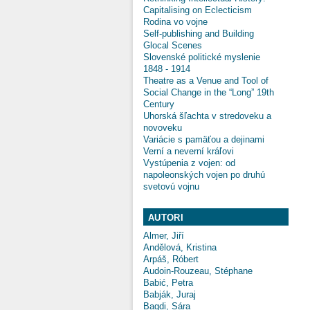
Capitalising on Eclecticism
Rodina vo vojne
Self-publishing and Building
Glocal Scenes
Slovenské politické myslenie
1848 - 1914
Theatre as a Venue and Tool of
Social Change in the “Long” 19th
Century
Uhorská šľachta v stredoveku a
novoveku
Variácie s pamäťou a dejinami
Verní a neverní kráľovi
Vystúpenia z vojen: od
napoleonských vojen po druhú
svetovú vojnu
AUTORI
Almer, Jiří
Andělová, Kristina
Arpáš, Róbert
Audoin-Rouzeau, Stéphane
Babić, Petra
Babják, Juraj
Bagdi, Sára