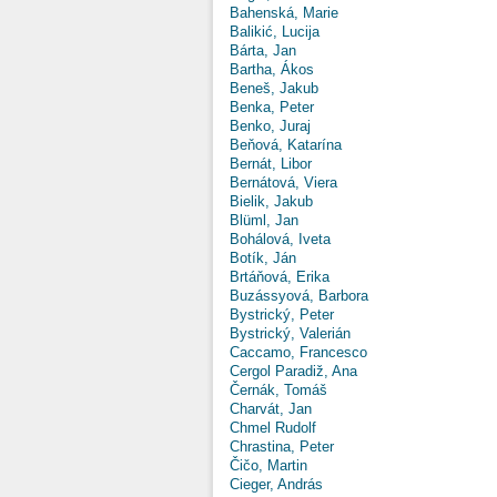
Bahenská, Marie
Balikić, Lucija
Bárta, Jan
Bartha, Ákos
Beneš, Jakub
Benka, Peter
Benko, Juraj
Beňová, Katarína
Bernát, Libor
Bernátová, Viera
Bielik, Jakub
Blüml, Jan
Bohálová, Iveta
Botík, Ján
Brtáňová, Erika
Buzássyová, Barbora
Bystrický, Peter
Bystrický, Valerián
Caccamo, Francesco
Cergol Paradiž, Ana
Černák, Tomáš
Charvát, Jan
Chmel Rudolf
Chrastina, Peter
Čičo, Martin
Cieger, András