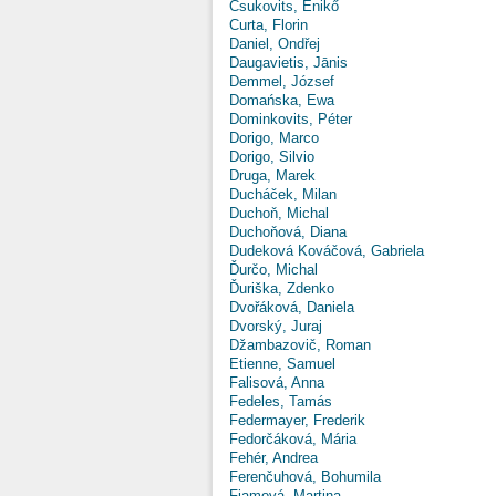
Csukovits, Enikő
Curta, Florin
Daniel, Ondřej
Daugavietis, Jānis
Demmel, József
Domańska, Ewa
Dominkovits, Péter
Dorigo, Marco
Dorigo, Silvio
Druga, Marek
Ducháček, Milan
Duchoň, Michal
Duchoňová, Diana
Dudeková Kováčová, Gabriela
Ďurčo, Michal
Ďuriška, Zdenko
Dvořáková, Daniela
Dvorský, Juraj
Džambazovič, Roman
Etienne, Samuel
Falisová, Anna
Fedeles, Tamás
Federmayer, Frederik
Fedorčáková, Mária
Fehér, Andrea
Ferenčuhová, Bohumila
Fiamová, Martina