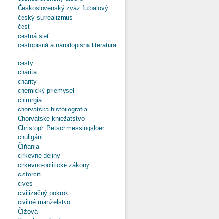
Československý zväz futbalový
český surrealizmus
česť
cestná sieť
cestopisná a národopisná literatúra
cesty
charita
charity
chemický priemysel
chirurgia
chorvátska históriografia
Chorvátske kniežatstvo
Christoph Petschmessingsloer
chuligáni
Číňania
cirkevné dejiny
cirkevno-politické zákony
cisterciti
cives
civilizačný pokrok
civilné manželstvo
Čížová