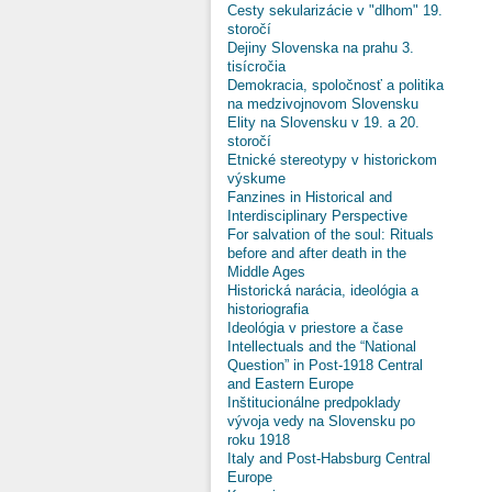
Cesty sekularizácie v "dlhom" 19.
storočí
Dejiny Slovenska na prahu 3.
tisícročia
Demokracia, spoločnosť a politika
na medzivojnovom Slovensku
Elity na Slovensku v 19. a 20.
storočí
Etnické stereotypy v historickom
výskume
Fanzines in Historical and
Interdisciplinary Perspective
For salvation of the soul: Rituals
before and after death in the
Middle Ages
Historická narácia, ideológia a
historiografia
Ideológia v priestore a čase
Intellectuals and the “National
Question” in Post-1918 Central
and Eastern Europe
Inštitucionálne predpoklady
vývoja vedy na Slovensku po
roku 1918
Italy and Post-Habsburg Central
Europe