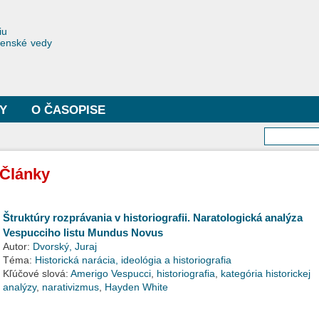
Skočiť
na
toriae
iu
hlavný
čenské vedy
obsah
Y
O ČASOPISE
Vyhľa
Články
Štruktúry rozprávania v historiografii. Naratologická analýza
Vespucciho listu Mundus Novus
Autor:
Dvorský, Juraj
Téma:
Historická narácia, ideológia a historiografia
Kľúčové slová:
Amerigo Vespucci
,
historiografia
,
kategória historickej
analýzy
,
narativizmus
,
Hayden White