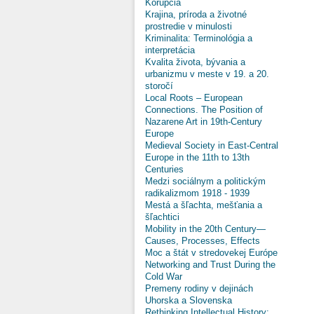
Korupcia
Krajina, príroda a životné
prostredie v minulosti
Kriminalita: Terminológia a
interpretácia
Kvalita života, bývania a
urbanizmu v meste v 19. a 20.
storočí
Local Roots – European
Connections. The Position of
Nazarene Art in 19th-Century
Europe
Medieval Society in East-Central
Europe in the 11th to 13th
Centuries
Medzi sociálnym a politickým
radikalizmom 1918 - 1939
Mestá a šľachta, mešťania a
šľachtici
Mobility in the 20th Century—
Causes, Processes, Effects
Moc a štát v stredovekej Európe
Networking and Trust During the
Cold War
Premeny rodiny v dejinách
Uhorska a Slovenska
Rethinking Intellectual History: