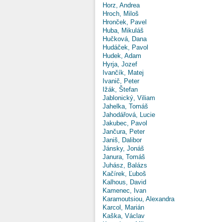
Horz, Andrea
Hroch, Miloš
Hronček, Pavel
Huba, Mikuláš
Hučková, Dana
Hudáček, Pavol
Hudek, Adam
Hyrja, Jozef
Ivančík, Matej
Ivanič, Peter
Ižák, Štefan
Jablonický, Viliam
Jahelka, Tomáš
Jahodářová, Lucie
Jakubec, Pavol
Jančura, Peter
Janiš, Dalibor
Jánsky, Jonáš
Janura, Tomáš
Juhász, Balázs
Kačírek, Ľuboš
Kalhous, David
Kamenec, Ivan
Karamoutsiou, Alexandra
Karcol, Marián
Kaška, Václav