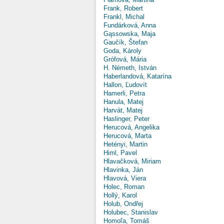
Frank, Robert
Frankl, Michal
Fundárková, Anna
Gąssowska, Maja
Gaučík, Štefan
Goda, Károly
Grófová, Mária
H. Németh, István
Haberlandová, Katarína
Hallon, Ľudovít
Hamerli, Petra
Hanula, Matej
Harvát, Matej
Haslinger, Peter
Herucová, Angelika
Herucová, Marta
Hetényi, Martin
Himl, Pavel
Hlavačková, Miriam
Hlavinka, Ján
Hlavová, Viera
Holec, Roman
Hollý, Karol
Holub, Ondřej
Holubec, Stanislav
Homoľa, Tomáš