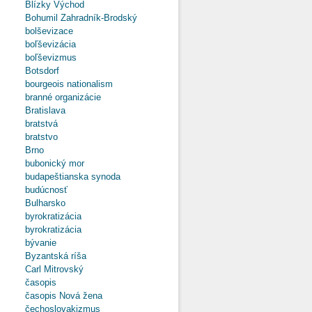
Blízky Východ
Bohumil Zahradník-Brodský
bolševizace
boľševizácia
boľševizmus
Botsdorf
bourgeois nationalism
branné organizácie
Bratislava
bratstvá
bratstvo
Brno
bubonický mor
budapeštianska synoda
budúcnosť
Bulharsko
byrokratizácia
byrokratizácia
bývanie
Byzantská ríša
Carl Mitrovský
časopis
časopis Nová žena
čechoslovakizmus