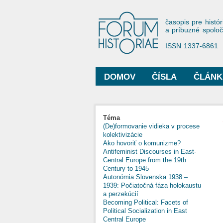
Forum His
časopis pre histór
a príbuzné spolo
ISSN 1337-6861
DOMOV
ČÍSLA
ČLÁNK
Hlavné menu
Téma
(De)formovanie vidieka v procese
kolektivizácie
Ako hovoriť o komunizme?
Antifeminist Discourses in East-
Central Europe from the 19th
Century to 1945
Autonómia Slovenska 1938 –
1939: Počiatočná fáza holokaustu
a perzekúcií
Becoming Political: Facets of
Political Socialization in East
Central Europe