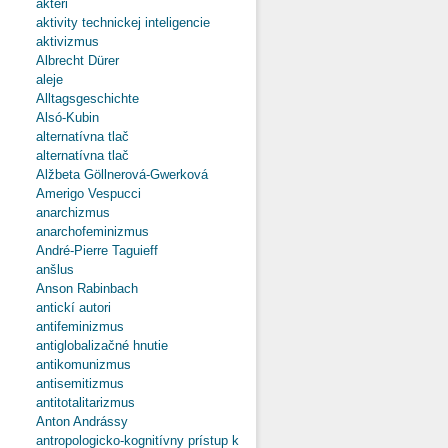
aktéri
aktivity technickej inteligencie
aktivizmus
Albrecht Dürer
aleje
Alltagsgeschichte
Alsó-Kubin
alternatívna tlač
alternatívna tlač
Alžbeta Göllnerová-Gwerková
Amerigo Vespucci
anarchizmus
anarchofeminizmus
André-Pierre Taguieff
anšlus
Anson Rabinbach
antickí autori
antifeminizmus
antiglobalizačné hnutie
antikomunizmus
antisemitizmus
antitotalitarizmus
Anton Andrássy
antropologicko-kognitívny prístup k