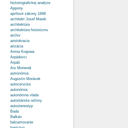
historiografickej analýze
Appony
aprílové zákony 1848
architekt Josef Marek
architektúra
architektúra historizmu
archív
aristokracia
arizácia
Armia Krajowa
Arpádovci
Arpáš
Ars Moriendi
astronómia
Augustín Morávek
autocenzúra
autonómia
autonómna vláda
autoritárske režimy
autostereotyp
Bada
Balkán
balzamovanie
baníctvo