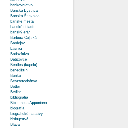
bankovníctvo
Banská Bystrica
Banská Štiavnica
banské mestá
banské oblasti
banský erár
Barbora Celjská
Bardejov
básnici
Batiszfalva
Batizovce
Beatles (kapela)
benediktíni
Benko
Besztercebánya
Betlér
Betliar
bibliografia
Bibliotheca Apponiana
biografia
biografické naratívy
biskupstvá
Blava