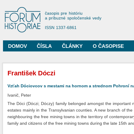
Sko
na
Forum Historiae
časopis pre históriu
hla
a príbuzné spoločenské vedy
obs
ISSN 1337-6861
DOMOV
ČÍSLA
ČLÁNKY
O ČASOPISE
Hlavné menu
Nachádzate sa tu
František Dóczi
Vzťah Dóciovcov s mestami na hornom a strednom Pohroní n
Ivanič, Peter
The Dóci (Dóczi; Dóczy) family belonged amongst the important no
estates mainly in the Transylvanian counties. A new branch of the
neighbouring the free mining towns in the territory of contempora
family and citizens of the free mining towns during the late 15th an