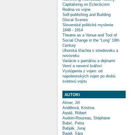
Capitalising on Eclecticism
Rodina vo vojne
Self-publishing and Building
Glocal Scenes
Slovenské politické myslenie
1848 - 1914
Theatre as a Venue and Tool of
Social Change in the “Long” 19th
Century
Uhorská šľachta v stredoveku a
novoveku
Variácie s pamäťou a dejinami
Verní a neverní kráľovi
Vystúpenia z vojen: od
napoleonských vojen po druhú
svetovú vojnu
AUTORI
Almer, Jiří
Andělová, Kristina
Arpáš, Róbert
Audoin-Rouzeau, Stéphane
Babić, Petra
Babják, Juraj
Bagdi, Sára