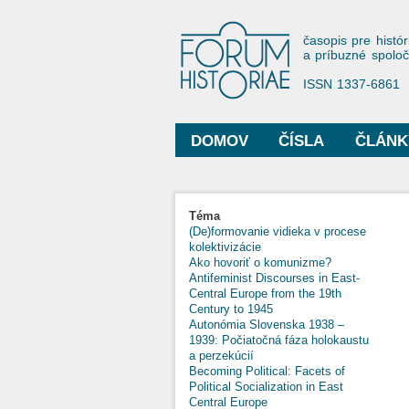
Forum His
časopis pre histór
a príbuzné spolo
ISSN 1337-6861
DOMOV
ČÍSLA
ČLÁNK
Hlavné menu
Téma
(De)formovanie vidieka v procese
kolektivizácie
Ako hovoriť o komunizme?
Antifeminist Discourses in East-
Central Europe from the 19th
Century to 1945
Autonómia Slovenska 1938 –
1939: Počiatočná fáza holokaustu
a perzekúcií
Becoming Political: Facets of
Political Socialization in East
Central Europe