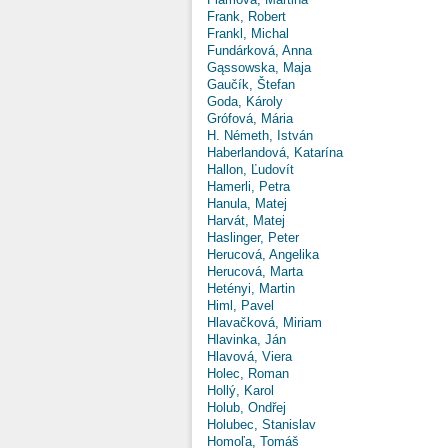
Frank, Robert
Frankl, Michal
Fundárková, Anna
Gąssowska, Maja
Gaučík, Štefan
Goda, Károly
Grófová, Mária
H. Németh, István
Haberlandová, Katarína
Hallon, Ľudovít
Hamerli, Petra
Hanula, Matej
Harvát, Matej
Haslinger, Peter
Herucová, Angelika
Herucová, Marta
Hetényi, Martin
Himl, Pavel
Hlavačková, Miriam
Hlavinka, Ján
Hlavová, Viera
Holec, Roman
Hollý, Karol
Holub, Ondřej
Holubec, Stanislav
Homoľa, Tomáš