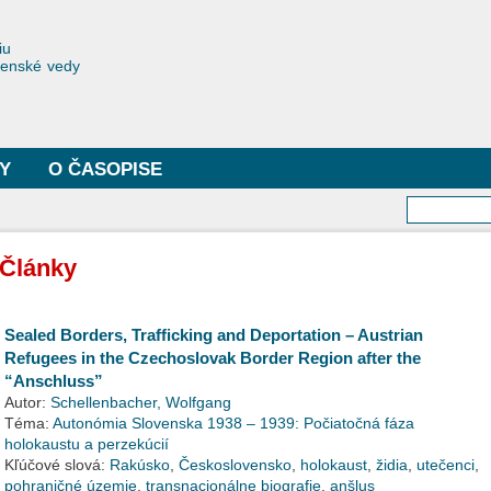
Skočiť
na
toriae
iu
hlavný
čenské vedy
obsah
Y
O ČASOPISE
Vyhľa
Články
Sealed Borders, Trafficking and Deportation – Austrian
Refugees in the Czechoslovak Border Region after the
“Anschluss”
Autor:
Schellenbacher, Wolfgang
Téma:
Autonómia Slovenska 1938 – 1939: Počiatočná fáza
holokaustu a perzekúcií
Kľúčové slová:
Rakúsko
,
Československo
,
holokaust
,
židia
,
utečenci
,
pohraničné územie
,
transnacionálne biografie
,
anšlus