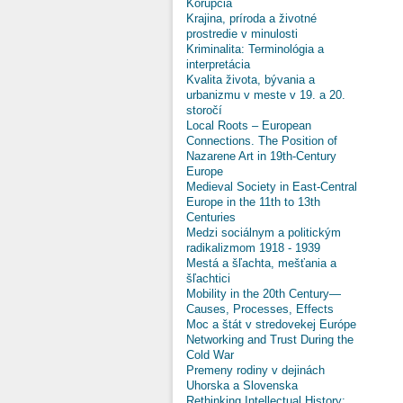
Korupcia
Krajina, príroda a životné
prostredie v minulosti
Kriminalita: Terminológia a
interpretácia
Kvalita života, bývania a
urbanizmu v meste v 19. a 20.
storočí
Local Roots – European
Connections. The Position of
Nazarene Art in 19th-Century
Europe
Medieval Society in East-Central
Europe in the 11th to 13th
Centuries
Medzi sociálnym a politickým
radikalizmom 1918 - 1939
Mestá a šľachta, mešťania a
šľachtici
Mobility in the 20th Century—
Causes, Processes, Effects
Moc a štát v stredovekej Európe
Networking and Trust During the
Cold War
Premeny rodiny v dejinách
Uhorska a Slovenska
Rethinking Intellectual History: