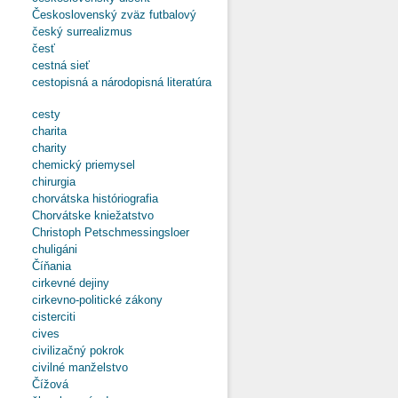
Československý zväz futbalový
český surrealizmus
česť
cestná sieť
cestopisná a národopisná literatúra
cesty
charita
charity
chemický priemysel
chirurgia
chorvátska históriografia
Chorvátske kniežatstvo
Christoph Petschmessingsloer
chuligáni
Číňania
cirkevné dejiny
cirkevno-politické zákony
cisterciti
cives
civilizačný pokrok
civilné manželstvo
Čížová