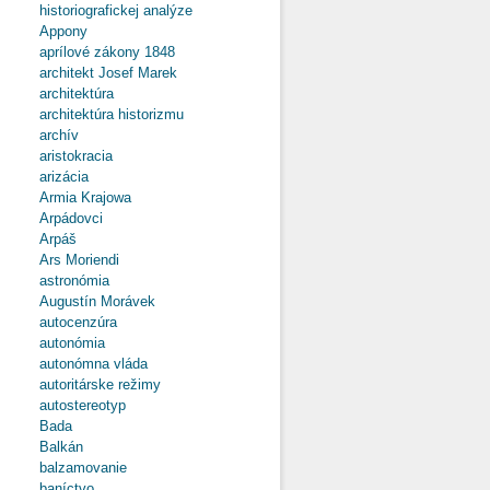
historiografickej analýze
Appony
aprílové zákony 1848
architekt Josef Marek
architektúra
architektúra historizmu
archív
aristokracia
arizácia
Armia Krajowa
Arpádovci
Arpáš
Ars Moriendi
astronómia
Augustín Morávek
autocenzúra
autonómia
autonómna vláda
autoritárske režimy
autostereotyp
Bada
Balkán
balzamovanie
baníctvo