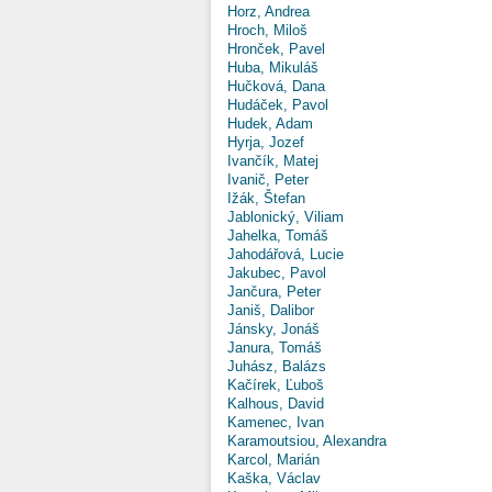
Horz, Andrea
Hroch, Miloš
Hronček, Pavel
Huba, Mikuláš
Hučková, Dana
Hudáček, Pavol
Hudek, Adam
Hyrja, Jozef
Ivančík, Matej
Ivanič, Peter
Ižák, Štefan
Jablonický, Viliam
Jahelka, Tomáš
Jahodářová, Lucie
Jakubec, Pavol
Jančura, Peter
Janiš, Dalibor
Jánsky, Jonáš
Janura, Tomáš
Juhász, Balázs
Kačírek, Ľuboš
Kalhous, David
Kamenec, Ivan
Karamoutsiou, Alexandra
Karcol, Marián
Kaška, Václav