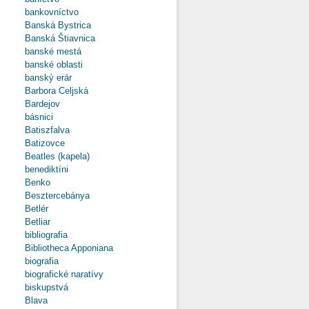
bankovníctvo
Banská Bystrica
Banská Štiavnica
banské mestá
banské oblasti
banský erár
Barbora Celjská
Bardejov
básnici
Batiszfalva
Batizovce
Beatles (kapela)
benediktíni
Benko
Besztercebánya
Betlér
Betliar
bibliografia
Bibliotheca Apponiana
biografia
biografické naratívy
biskupstvá
Blava