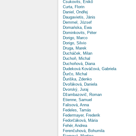
Csukovits, Enikő
Curta, Florin
Daniel, Ondřej
Daugavietis, Jānis
Demmel, József
Domańska, Ewa
Dominkovits, Péter
Dorigo, Marco
Dorigo, Silvio
Druga, Marek
Ducháček, Milan
Duchoň, Michal
Duchoňová, Diana
Dudeková Kováčová, Gabriela
Ďurčo, Michal
Ďuriška, Zdenko
Dvořáková, Daniela
Dvorský, Juraj
Džambazovič, Roman
Etienne, Samuel
Falisová, Anna
Fedeles, Tamás
Federmayer, Frederik
Fedorčáková, Mária
Fehér, Andrea
Ferenčuhová, Bohumila
Fiamová, Martina