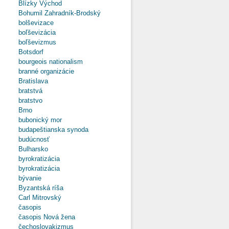
Blízky Východ
Bohumil Zahradník-Brodský
bolševizace
boľševizácia
boľševizmus
Botsdorf
bourgeois nationalism
branné organizácie
Bratislava
bratstvá
bratstvo
Brno
bubonický mor
budapeštianska synoda
budúcnosť
Bulharsko
byrokratizácia
byrokratizácia
bývanie
Byzantská ríša
Carl Mitrovský
časopis
časopis Nová žena
čechoslovakizmus