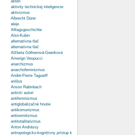
aktéri
aktivity technickej inteligencie
aktivizmus
Albrecht Dürer
aleje
Alltagsgeschichte
Alsó-Kubin
alternatívna tlač
alternatívna tlač
Alžbeta Göllnerová-Gwerková
Amerigo Vespucci
anarchizmus
anarchofeminizmus
André-Pierre Taguieff
anšlus
Anson Rabinbach
antickí autori
antifeminizmus
antiglobalizačné hnutie
antikomunizmus
antisemitizmus
antitotalitarizmus
Anton Andrássy
antropologicko-kognitívny prístup k