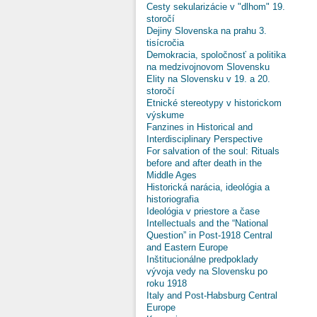
Cesty sekularizácie v "dlhom" 19.
storočí
Dejiny Slovenska na prahu 3.
tisícročia
Demokracia, spoločnosť a politika
na medzivojnovom Slovensku
Elity na Slovensku v 19. a 20.
storočí
Etnické stereotypy v historickom
výskume
Fanzines in Historical and
Interdisciplinary Perspective
For salvation of the soul: Rituals
before and after death in the
Middle Ages
Historická narácia, ideológia a
historiografia
Ideológia v priestore a čase
Intellectuals and the “National
Question” in Post-1918 Central
and Eastern Europe
Inštitucionálne predpoklady
vývoja vedy na Slovensku po
roku 1918
Italy and Post-Habsburg Central
Europe