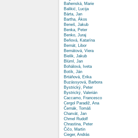
Bahenská, Marie
Balikić, Lucija
Bárta, Jan
Bartha, Ákos
Beneš, Jakub
Benka, Peter
Benko, Juraj
Beňová, Katarína
Bernát, Libor
Bernátová, Viera
Bielik, Jakub
Blüml, Jan
Bohálová, Iveta
Botík, Ján
Brtáňová, Erika
Buzássyová, Barbora
Bystrický, Peter
Bystrický, Valerián
Caccamo, Francesco
Cergol Paradiž, Ana
Černák, Tomáš
Charvát, Jan
Chmel Rudolf
Chrastina, Peter
Čičo, Martin
Cieger, András