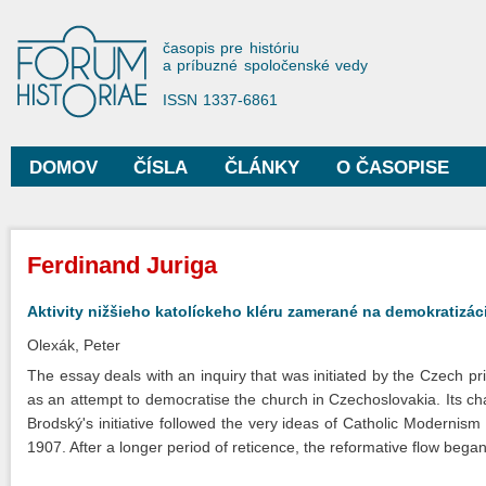
Sko
na
Forum Historiae
časopis pre históriu
hla
a príbuzné spoločenské vedy
obs
ISSN 1337-6861
DOMOV
ČÍSLA
ČLÁNKY
O ČASOPISE
Hlavné menu
Nachádzate sa tu
Ferdinand Juriga
Aktivity nižšieho katolíckeho kléru zamerané na demokratizác
Olexák, Peter
The essay deals with an inquiry that was initiated by the Czech p
as an attempt to democratise the church in Czechoslovakia. Its ch
Brodský's initiative followed the very ideas of Catholic Modernis
1907. After a longer period of reticence, the reformative flow beg