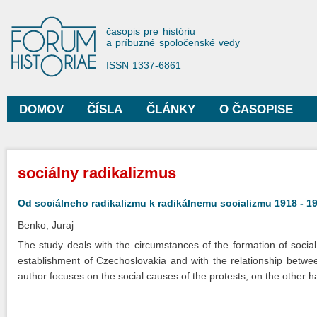
Sko
na
Forum Historiae
časopis pre históriu
hla
a príbuzné spoločenské vedy
obs
ISSN 1337-6861
DOMOV
ČÍSLA
ČLÁNKY
O ČASOPISE
Hlavné menu
Nachádzate sa tu
sociálny radikalizmus
Od sociálneho radikalizmu k radikálnemu socializmu 1918 - 1
Benko, Juraj
The study deals with the circumstances of the formation of social 
establishment of Czechoslovakia and with the relationship betwee
author focuses on the social causes of the protests, on the other 