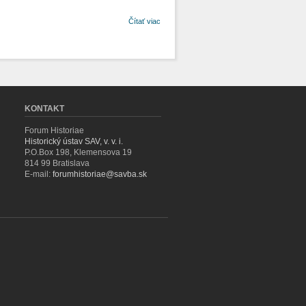
o Aktivity
Čítať viac
nižšieho
katolíckeho kléru
zamerané na
demokratizáciu a
modernizáciu
cirkvi v čase
vzniku
Československej
KONTAKT
republiky
Forum Historiae
Historický ústav SAV, v. v. i.
P.O.Box 198, Klemensova 19
814 99 Bratislava
E-mail:
forumhistoriae@savba.sk