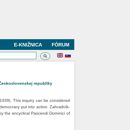
E-KNIŽNICA
FÓRUM
Vyhľadávanie
dávanie
 Československej republiky
 1939). This inquiry can be considered
 democracy put into action. Zahradník-
by the encyclical Pascendi Dominici of