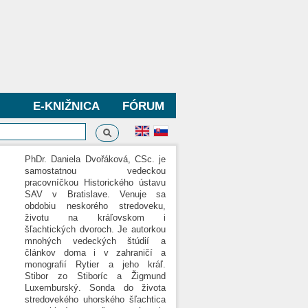
E-KNIŽNICA
FÓRUM
Vyhľadávanie
dávanie
PhDr. Daniela Dvořáková, CSc. je
samostatnou vedeckou
pracovníčkou Historického ústavu
SAV v Bratislave. Venuje sa
obdobiu neskorého stredoveku,
životu na kráľovskom i
šľachtických dvoroch. Je autorkou
mnohých vedeckých štúdií a
článkov doma i v zahraničí a
monografií Rytier a jeho kráľ.
Stibor zo Stiboríc a Žigmund
Luxemburský. Sonda do života
stredovekého uhorského šľachtica