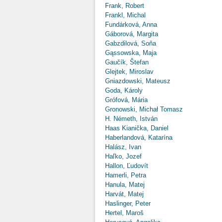
Frank, Robert
Frankl, Michal
Fundárková, Anna
Gáborová, Margita
Gabzdilová, Soňa
Gąssowska, Maja
Gaučík, Štefan
Glejtek, Miroslav
Gniazdowski, Mateusz
Goda, Károly
Grófová, Mária
Gronowski, Michał Tomasz
H. Németh, István
Haas Kianička, Daniel
Haberlandová, Katarína
Halász, Ivan
Haľko, Jozef
Hallon, Ľudovít
Hamerli, Petra
Hanula, Matej
Harvát, Matej
Haslinger, Peter
Hertel, Maroš