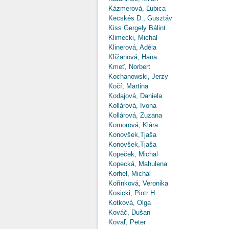
Kázmerová, Ľubica
Kecskés D., Gusztáv
Kiss Gergely Bálint
Klimecki, Michal
Klinerová, Adéla
Kližanová, Hana
Kmeť, Norbert
Kochanowski, Jerzy
Kočí, Martina
Kodajová, Daniela
Kollárová, Ivona
Kollárová, Zuzana
Komorová, Klára
Konovšek,Tjaša
Konovšek,Tjaša
Kopeček, Michal
Kopecká, Mahulena
Korhel, Michal
Kořínková, Veronika
Kosicki, Piotr H.
Kotková, Olga
Kováč, Dušan
Kovaľ, Peter