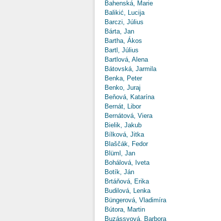
Bahenská, Marie
Balikić, Lucija
Barczi, Július
Bárta, Jan
Bartha, Ákos
Bartl, Július
Bartlová, Alena
Bátovská, Jarmila
Benka, Peter
Benko, Juraj
Beňová, Katarína
Bernát, Libor
Bernátová, Viera
Bielik, Jakub
Bílková, Jitka
Blaščák, Fedor
Blüml, Jan
Bohálová, Iveta
Botík, Ján
Brtáňová, Erika
Budilová, Lenka
Büngerová, Vladimíra
Bútora, Martin
Buzássyová, Barbora