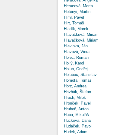
Herucová, Angelika
Herucová, Marta
Hetényi, Martin
Himl, Pavel
Hirt, Tomáš
Hladík, Marek
Hlavačková, Miriam
Hlavačková, Miriam
Hlavinka, Ján
Hlavová, Viera
Holec, Roman
Hollý, Karol
Holub, Ondřej
Holubec, Stanislav
Homoľa, Tomáš
Horz, Andrea
Hrivňák, Štefan
Hroch, Miloš
Hronček, Pavel
Hruboň, Anton
Huba, Mikuláš
Hučková, Dana
Hudáček, Pavol
Hudek, Adam