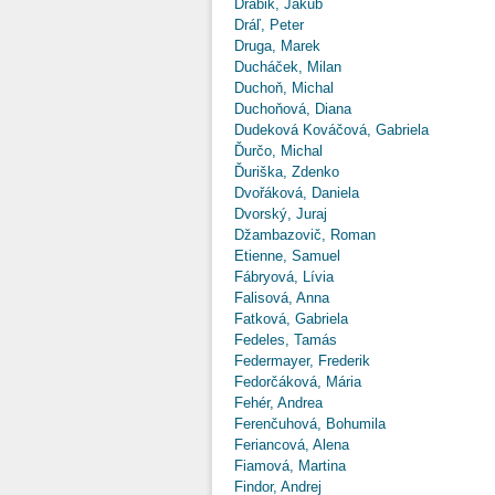
Drábik, Jakub
Dráľ, Peter
Druga, Marek
Ducháček, Milan
Duchoň, Michal
Duchoňová, Diana
Dudeková Kováčová, Gabriela
Ďurčo, Michal
Ďuriška, Zdenko
Dvořáková, Daniela
Dvorský, Juraj
Džambazovič, Roman
Etienne, Samuel
Fábryová, Lívia
Falisová, Anna
Fatková, Gabriela
Fedeles, Tamás
Federmayer, Frederik
Fedorčáková, Mária
Fehér, Andrea
Ferenčuhová, Bohumila
Feriancová, Alena
Fiamová, Martina
Findor, Andrej