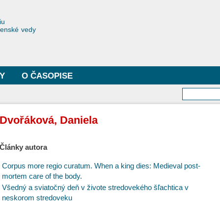
Skočiť
na
toriae
iu
hlavný
čenské vedy
obsah
Y
O ČASOPISE
Vyhľa
Dvořáková, Daniela
Články autora
Corpus more regio curatum. When a king dies: Medieval post-
mortem care of the body.
Všedný a sviatočný deň v živote stredovekého šľachtica v
neskorom stredoveku