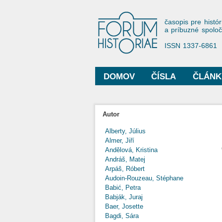
Forum His
časopis pre histór
a príbuzné spolo
ISSN 1337-6861
DOMOV
ČÍSLA
ČLÁNK
Hlavné menu
Autor
Alberty, Július
Almer, Jiří
Andělová, Kristina
Andráš, Matej
Arpáš, Róbert
Audoin-Rouzeau, Stéphane
Babić, Petra
Babják, Juraj
Baer, Josette
Bagdi, Sára