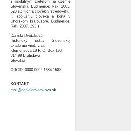
s osobitným zreteľom na územie
Slovenska. Budmerice: Rak, 2003,
528 s.; Kôň a človek v stredoveku.
K spolužitiu človeka a koňa v
Uhorskom kráľovstve. Budmerice:
Rak, 2007, 293 s.
Daniela Dvořáková
Historický ústav Slovenskej
akadémie vied, v.v.i.
Klemensova 19 P. O. Box 198
814 99 Bratislava
Slovakia
ORCID: 0000-0002-1684-158X
KONTAKT
mail@danieladvorakova.sk