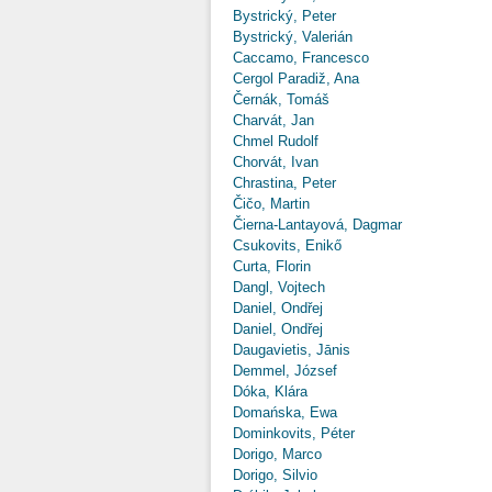
Bystrický, Peter
Bystrický, Valerián
Caccamo, Francesco
Cergol Paradiž, Ana
Černák, Tomáš
Charvát, Jan
Chmel Rudolf
Chorvát, Ivan
Chrastina, Peter
Čičo, Martin
Čierna-Lantayová, Dagmar
Csukovits, Enikő
Curta, Florin
Dangl, Vojtech
Daniel, Ondřej
Daniel, Ondřej
Daugavietis, Jānis
Demmel, József
Dóka, Klára
Domańska, Ewa
Dominkovits, Péter
Dorigo, Marco
Dorigo, Silvio