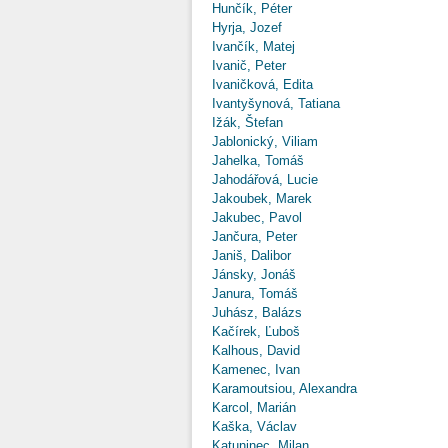
Hunčík, Péter
Hyrja, Jozef
Ivančík, Matej
Ivanič, Peter
Ivaničková, Edita
Ivantyšynová, Tatiana
Ižák, Štefan
Jablonický, Viliam
Jahelka, Tomáš
Jahodářová, Lucie
Jakoubek, Marek
Jakubec, Pavol
Jančura, Peter
Janiš, Dalibor
Jánsky, Jonáš
Janura, Tomáš
Juhász, Balázs
Kačírek, Ľuboš
Kalhous, David
Kamenec, Ivan
Karamoutsiou, Alexandra
Karcol, Marián
Kaška, Václav
Katuninec, Milan