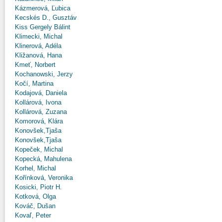
Kázmerová, Ľubica
Kecskés D., Gusztáv
Kiss Gergely Bálint
Klimecki, Michal
Klinerová, Adéla
Kližanová, Hana
Kmeť, Norbert
Kochanowski, Jerzy
Kočí, Martina
Kodajová, Daniela
Kollárová, Ivona
Kollárová, Zuzana
Komorová, Klára
Konovšek,Tjaša
Konovšek,Tjaša
Kopeček, Michal
Kopecká, Mahulena
Korhel, Michal
Kořínková, Veronika
Kosicki, Piotr H.
Kotková, Olga
Kováč, Dušan
Kovaľ, Peter