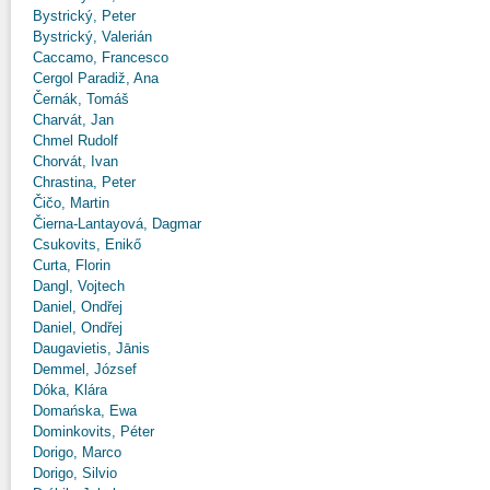
Bystrický, Peter
Bystrický, Valerián
Caccamo, Francesco
Cergol Paradiž, Ana
Černák, Tomáš
Charvát, Jan
Chmel Rudolf
Chorvát, Ivan
Chrastina, Peter
Čičo, Martin
Čierna-Lantayová, Dagmar
Csukovits, Enikő
Curta, Florin
Dangl, Vojtech
Daniel, Ondřej
Daniel, Ondřej
Daugavietis, Jānis
Demmel, József
Dóka, Klára
Domańska, Ewa
Dominkovits, Péter
Dorigo, Marco
Dorigo, Silvio