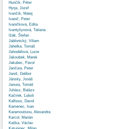
Hunčík, Péter
Hyrja, Jozef
Ivančík, Matej
Ivanič, Peter
Ivaničková, Edita
Ivantyšynová, Tatiana
Ižák, Štefan
Jablonický, Viliam
Jahelka, Tomáš
Jahodářová, Lucie
Jakoubek, Marek
Jakubec, Pavol
Jančura, Peter
Janiš, Dalibor
Jánsky, Jonáš
Janura, Tomáš
Juhász, Balázs
Kačírek, Ľuboš
Kalhous, David
Kamenec, Ivan
Karamoutsiou, Alexandra
Karcol, Marián
Kaška, Václav
Katuninec, Milan