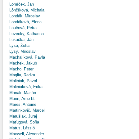
Lomíček, Jan
Lônčíková, Michala
Londák, Miroslav
Londáková, Elena
Loučová, Petra
Lovecky, Katharina
Lukačka, Ján
Lysá, Žofia
Lysý, Miroslav
Machalíková, Pavla
Machek, Jakub
Macho, Peter
Maglia, Radka
Maliniak, Pavol
Maliniaková, Erika
Manák, Marián
Mann, Arne B.
Marès, Antoine
Martinkovič, Marcel
Marušiak, Juraj
Maťugová, Soňa
Matus, László
Maxwell, Alexander