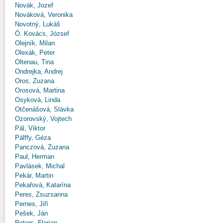
Novák, Jozef
Nováková, Veronika
Novotný, Lukáš
Ö. Kovács, József
Olejník, Milan
Olexák, Peter
Oltenau, Tina
Ondrejka, Andrej
Oros, Zuzana
Orosová, Martina
Osyková, Linda
Otčenášová, Slávka
Ozorovský, Vojtech
Pál, Viktor
Pálffy, Géza
Panczová, Zuzana
Paul, Herman
Pavlásek, Michal
Pekár, Martin
Pekařová, Katarína
Peres, Zsuzsanna
Pernes, Jiří
Pešek, Ján
Peters, Florian