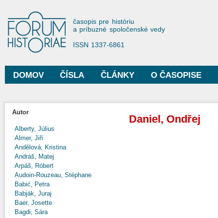
Sko
na
Forum Historiae
časopis pre históriu
hla
a príbuzné spoločenské vedy
obs
ISSN 1337-6861
DOMOV
ČÍSLA
ČLÁNKY
O ČASOPISE
Hlavné menu
Autor
Daniel, Ondřej
Alberty, Július
Almer, Jiří
Andělová, Kristina
Andráš, Matej
Arpáš, Róbert
Audoin-Rouzeau, Stéphane
Babić, Petra
Babják, Juraj
Baer, Josette
Bagdi, Sára