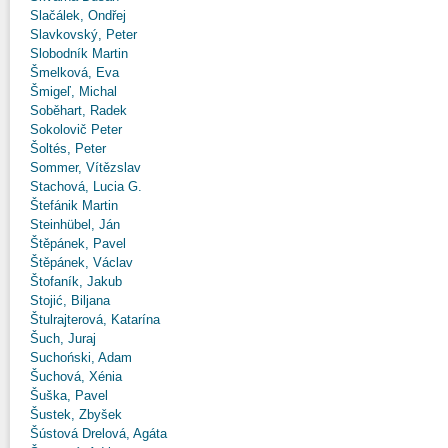
Slačálek, Ondřej
Slavkovský, Peter
Slobodník Martin
Šmelková, Eva
Šmigeľ, Michal
Soběhart, Radek
Sokolovič Peter
Šoltés, Peter
Sommer, Vítězslav
Stachová, Lucia G.
Štefánik Martin
Steinhübel, Ján
Štěpánek, Pavel
Štěpánek, Václav
Štofaník, Jakub
Stojić, Biljana
Štulrajterová, Katarína
Šuch, Juraj
Suchoński, Adam
Šuchová, Xénia
Šuška, Pavel
Šustek, Zbyšek
Šústová Drelová, Agáta