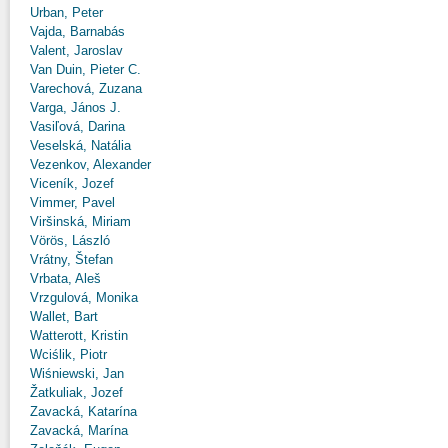
Urban, Peter
Vajda, Barnabás
Valent, Jaroslav
Van Duin, Pieter C.
Varechová, Zuzana
Varga, János J.
Vasiľová, Darina
Veselská, Natália
Vezenkov, Alexander
Viceník, Jozef
Vimmer, Pavel
Viršinská, Miriam
Vörös, László
Vrátny, Štefan
Vrbata, Aleš
Vrzgulová, Monika
Wallet, Bart
Watterott, Kristin
Wciślik, Piotr
Wiśniewski, Jan
Žatkuliak, Jozef
Zavacká, Katarína
Zavacká, Marína