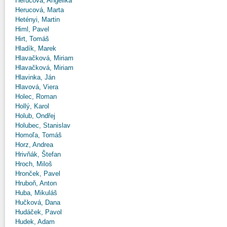
Herucová, Angelika
Herucová, Marta
Hetényi, Martin
Himl, Pavel
Hirt, Tomáš
Hladík, Marek
Hlavačková, Miriam
Hlavačková, Miriam
Hlavinka, Ján
Hlavová, Viera
Holec, Roman
Hollý, Karol
Holub, Ondřej
Holubec, Stanislav
Homoľa, Tomáš
Horz, Andrea
Hrivňák, Štefan
Hroch, Miloš
Hronček, Pavel
Hruboň, Anton
Huba, Mikuláš
Hučková, Dana
Hudáček, Pavol
Hudek, Adam