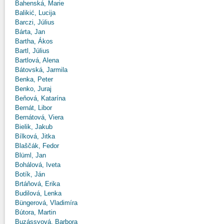
Bahenská, Marie
Balikić, Lucija
Barczi, Július
Bárta, Jan
Bartha, Ákos
Bartl, Július
Bartlová, Alena
Bátovská, Jarmila
Benka, Peter
Benko, Juraj
Beňová, Katarína
Bernát, Libor
Bernátová, Viera
Bielik, Jakub
Bílková, Jitka
Blaščák, Fedor
Blüml, Jan
Bohálová, Iveta
Botík, Ján
Brtáňová, Erika
Budilová, Lenka
Büngerová, Vladimíra
Bútora, Martin
Buzássyová, Barbora