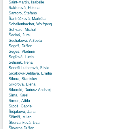
Saint-Martin, Isabelle
Saktorová, Helena
Santoro, Stefano
Šantrůčková, Markéta
Schellenbacher, Wolfgang
Schvarc, Michal
Šedivý, Juraj
Sedliaková, Alžbeta
Segeš, Dušan
Segeš, Vladimír
Segľová, Lucia
Selišnik, Irena
Seneši Lutherová, Silvia
Sičáková-Beblavá, Emília
Sikora, Stanislav
Síkorová, Elena
Sikorski, Dariusz Andrzej
Šima, Karel
Simon, Attila
Šípoš, Gabriel
Šišjaková, Jana
Šišmiš, Milan
Škorvanková, Eva
Škvarna Dušan