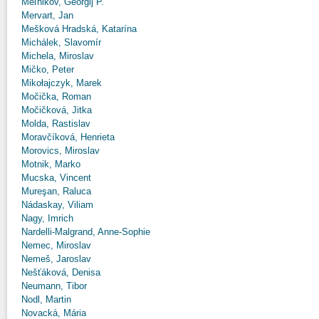
Meľnikov, Georgij P.
Mervart, Jan
Mešková Hradská, Katarína
Michálek, Slavomír
Michela, Miroslav
Mičko, Peter
Mikołajczyk, Marek
Močička, Roman
Močičková, Jitka
Molda, Rastislav
Moravčíková, Henrieta
Morovics, Miroslav
Motnik, Marko
Mucska, Vincent
Mureşan, Raluca
Nádaskay, Viliam
Nagy, Imrich
Nardelli-Malgrand, Anne-Sophie
Nemec, Miroslav
Nemeš, Jaroslav
Nešťáková, Denisa
Neumann, Tibor
Nodl, Martin
Novacká, Mária