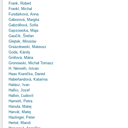
Frank, Robert
Frankl, Michal
Fundárková, Anna
Gáborová, Margita
Gabzdilová, Soňa
Gąssowska, Maja
Gaučík, Štefan
Glejtek, Miroslav
Gniazdowski, Mateusz
Goda, Károly
Grófová, Mária
Gronowski, Michał Tomasz
H. Németh, István
Haas Kianička, Daniel
Haberlandová, Katarína
Halász, Ivan
Haľko, Jozef
Hallon, Ľudovít
Hamerli, Petra
Hanula, Matej
Harvát, Matej
Haslinger, Peter
Hertel, Maroš