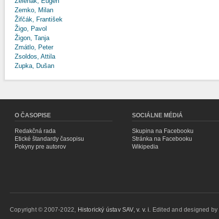
Zeleňák, Eugen
Zemko, Milan
Žifčák, František
Žigo, Pavol
Žigon, Tanja
Zmátlo, Peter
Zsoldos, Attila
Zupka, Dušan
O ČASOPISE
SOCIÁLNE MÉDIÁ
Redakčná rada
Skupina na Facebooku
Etické štandardy časopisu
Stránka na Facebooku
Pokyny pre autorov
Wikipedia
Copyright © 2007-2022,
Historický ústav SAV, v. v. i.
Edited and designed b