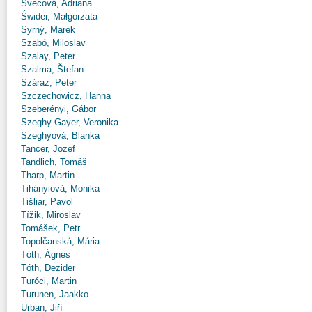
Švecová, Adriana
Świder, Małgorzata
Syrný, Marek
Szabó, Miloslav
Szalay, Peter
Szalma, Štefan
Száraz, Peter
Szczechowicz, Hanna
Szeberényi, Gábor
Szeghy-Gayer, Veronika
Szeghyová, Blanka
Tancer, Jozef
Tandlich, Tomáš
Tharp, Martin
Tihányiová, Monika
Tišliar, Pavol
Tížik, Miroslav
Tomášek, Petr
Topolčanská, Mária
Tóth, Ágnes
Tóth, Dezider
Turóci, Martin
Turunen, Jaakko
Urban, Jiří