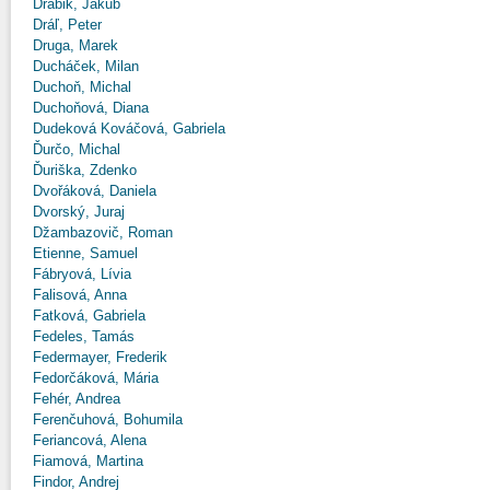
Drábik, Jakub
Dráľ, Peter
Druga, Marek
Ducháček, Milan
Duchoň, Michal
Duchoňová, Diana
Dudeková Kováčová, Gabriela
Ďurčo, Michal
Ďuriška, Zdenko
Dvořáková, Daniela
Dvorský, Juraj
Džambazovič, Roman
Etienne, Samuel
Fábryová, Lívia
Falisová, Anna
Fatková, Gabriela
Fedeles, Tamás
Federmayer, Frederik
Fedorčáková, Mária
Fehér, Andrea
Ferenčuhová, Bohumila
Feriancová, Alena
Fiamová, Martina
Findor, Andrej