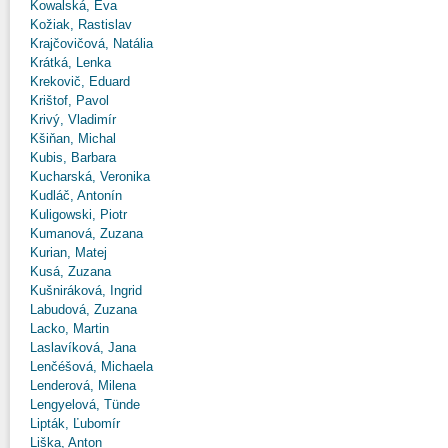
Kowalská, Eva
Kožiak, Rastislav
Krajčovičová, Natália
Krátká, Lenka
Krekovič, Eduard
Krištof, Pavol
Krivý, Vladimír
Kšiňan, Michal
Kubis, Barbara
Kucharská, Veronika
Kudláč, Antonín
Kuligowski, Piotr
Kumanová, Zuzana
Kurian, Matej
Kusá, Zuzana
Kušniráková, Ingrid
Labudová, Zuzana
Lacko, Martin
Laslavíková, Jana
Lenčéšová, Michaela
Lenderová, Milena
Lengyelová, Tünde
Lipták, Ľubomír
Liška, Anton