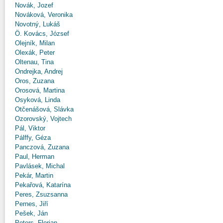
Novák, Jozef
Nováková, Veronika
Novotný, Lukáš
Ö. Kovács, József
Olejník, Milan
Olexák, Peter
Oltenau, Tina
Ondrejka, Andrej
Oros, Zuzana
Orosová, Martina
Osyková, Linda
Otčenášová, Slávka
Ozorovský, Vojtech
Pál, Viktor
Pálffy, Géza
Panczová, Zuzana
Paul, Herman
Pavlásek, Michal
Pekár, Martin
Pekařová, Katarína
Peres, Zsuzsanna
Pernes, Jiří
Pešek, Ján
Peters, Florian