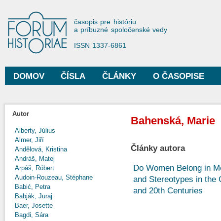
Sko
na
Forum Historiae
časopis pre históriu
hla
a príbuzné spoločenské vedy
obs
ISSN 1337-6861
DOMOV
ČÍSLA
ČLÁNKY
O ČASOPISE
Hlavné menu
Autor
Bahenská, Marie
Alberty, Július
Almer, Jiří
Články autora
Andělová, Kristina
Andráš, Matej
Do Women Belong in Me
Arpáš, Róbert
Audoin-Rouzeau, Stéphane
and Stereotypes in the 
Babić, Petra
and 20th Centuries
Babják, Juraj
Baer, Josette
Bagdi, Sára