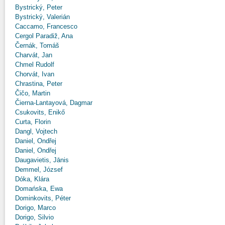
Bystrický, Peter
Bystrický, Valerián
Caccamo, Francesco
Cergol Paradiž, Ana
Černák, Tomáš
Charvát, Jan
Chmel Rudolf
Chorvát, Ivan
Chrastina, Peter
Čičo, Martin
Čierna-Lantayová, Dagmar
Csukovits, Enikő
Curta, Florin
Dangl, Vojtech
Daniel, Ondřej
Daniel, Ondřej
Daugavietis, Jānis
Demmel, József
Dóka, Klára
Domańska, Ewa
Dominkovits, Péter
Dorigo, Marco
Dorigo, Silvio