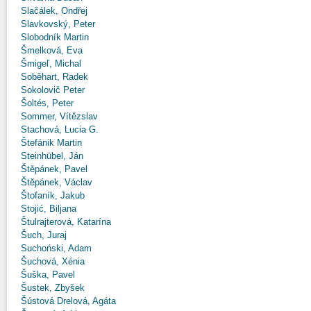
Slačálek, Ondřej
Slavkovský, Peter
Slobodník Martin
Šmelková, Eva
Šmigeľ, Michal
Soběhart, Radek
Sokolovič Peter
Šoltés, Peter
Sommer, Vítězslav
Stachová, Lucia G.
Štefánik Martin
Steinhübel, Ján
Štěpánek, Pavel
Štěpánek, Václav
Štofaník, Jakub
Stojić, Biljana
Štulrajterová, Katarína
Šuch, Juraj
Suchoński, Adam
Šuchová, Xénia
Šuška, Pavel
Šustek, Zbyšek
Šústová Drelová, Agáta