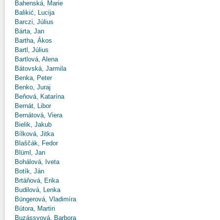
Bahenská, Marie
Balikić, Lucija
Barczi, Július
Bárta, Jan
Bartha, Ákos
Bartl, Július
Bartlová, Alena
Bátovská, Jarmila
Benka, Peter
Benko, Juraj
Beňová, Katarína
Bernát, Libor
Bernátová, Viera
Bielik, Jakub
Bílková, Jitka
Blaščák, Fedor
Blüml, Jan
Bohálová, Iveta
Botík, Ján
Brtáňová, Erika
Budilová, Lenka
Büngerová, Vladimíra
Bútora, Martin
Buzássyová, Barbora