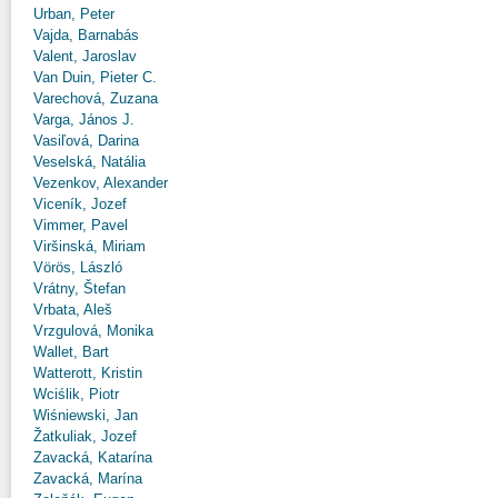
Urban, Peter
Vajda, Barnabás
Valent, Jaroslav
Van Duin, Pieter C.
Varechová, Zuzana
Varga, János J.
Vasiľová, Darina
Veselská, Natália
Vezenkov, Alexander
Viceník, Jozef
Vimmer, Pavel
Viršinská, Miriam
Vörös, László
Vrátny, Štefan
Vrbata, Aleš
Vrzgulová, Monika
Wallet, Bart
Watterott, Kristin
Wciślik, Piotr
Wiśniewski, Jan
Žatkuliak, Jozef
Zavacká, Katarína
Zavacká, Marína