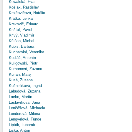
Kowalská, Eva
Kožiak, Rastislav
Krajčovičová, Natália
Krátká, Lenka
Krekovič, Eduard
Krištof, Pavol
Krivý, Vladimír
Kšiňan, Michal
Kubis, Barbara
Kucharská, Veronika
Kudláč, Antonín
Kuligowski, Piotr
Kumanová, Zuzana
Kurian, Matej
Kusá, Zuzana
Kušniráková, Ingrid
Labudová, Zuzana
Lacko, Martin
Laslavíková, Jana
Lenčéšová, Michaela
Lenderová, Milena
Lengyelová, Tünde
Lipták, Ľubomír
Liška, Anton