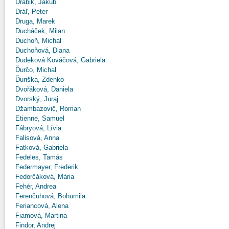
Drábik, Jakub
Dráľ, Peter
Druga, Marek
Ducháček, Milan
Duchoň, Michal
Duchoňová, Diana
Dudeková Kováčová, Gabriela
Ďurčo, Michal
Ďuriška, Zdenko
Dvořáková, Daniela
Dvorský, Juraj
Džambazovič, Roman
Etienne, Samuel
Fábryová, Lívia
Falisová, Anna
Fatková, Gabriela
Fedeles, Tamás
Federmayer, Frederik
Fedorčáková, Mária
Fehér, Andrea
Ferenčuhová, Bohumila
Feriancová, Alena
Fiamová, Martina
Findor, Andrej