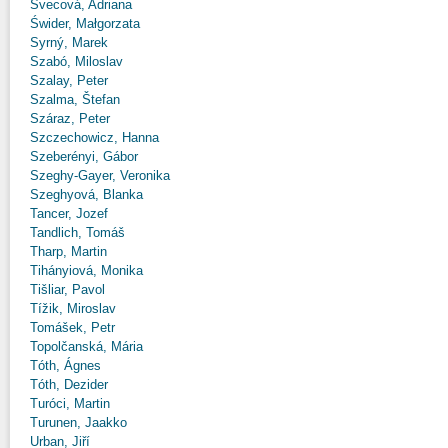
Švecová, Adriana
Świder, Małgorzata
Syrný, Marek
Szabó, Miloslav
Szalay, Peter
Szalma, Štefan
Száraz, Peter
Szczechowicz, Hanna
Szeberényi, Gábor
Szeghy-Gayer, Veronika
Szeghyová, Blanka
Tancer, Jozef
Tandlich, Tomáš
Tharp, Martin
Tihányiová, Monika
Tišliar, Pavol
Tížik, Miroslav
Tomášek, Petr
Topolčanská, Mária
Tóth, Ágnes
Tóth, Dezider
Turóci, Martin
Turunen, Jaakko
Urban, Jiří