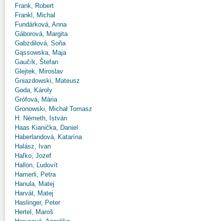
Frank, Robert
Frankl, Michal
Fundárková, Anna
Gáborová, Margita
Gabzdilová, Soňa
Gąssowska, Maja
Gaučík, Štefan
Glejtek, Miroslav
Gniazdowski, Mateusz
Goda, Károly
Grófová, Mária
Gronowski, Michał Tomasz
H. Németh, István
Haas Kianička, Daniel
Haberlandová, Katarína
Halász, Ivan
Haľko, Jozef
Hallon, Ľudovít
Hamerli, Petra
Hanula, Matej
Harvát, Matej
Haslinger, Peter
Hertel, Maroš