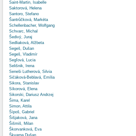
Saint-Martin, Isabelle
Saktorová, Helena
Santoro, Stefano
Šantrůčková, Markéta
Schellenbacher, Wolfgang
Schvarc, Michal
Šedivý, Juraj
Sedliaková, Alžbeta
Segeš, Dušan
Segeš, Vladimír
Segľová, Lucia
Selišnik, Irena
Seneši Lutherová, Silvia
Sičáková-Beblavá, Emília
Sikora, Stanislav
Síkorová, Elena
Sikorski, Dariusz Andrzej
Šima, Karel
Simon, Attila
Šípoš, Gabriel
Šišjaková, Jana
Šišmiš, Milan
Škorvanková, Eva
Škvarna Dušan