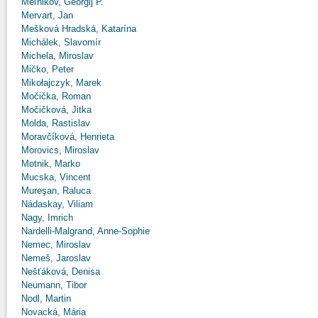
Meľnikov, Georgij P.
Mervart, Jan
Mešková Hradská, Katarína
Michálek, Slavomír
Michela, Miroslav
Mičko, Peter
Mikołajczyk, Marek
Močička, Roman
Močičková, Jitka
Molda, Rastislav
Moravčíková, Henrieta
Morovics, Miroslav
Motnik, Marko
Mucska, Vincent
Mureşan, Raluca
Nádaskay, Viliam
Nagy, Imrich
Nardelli-Malgrand, Anne-Sophie
Nemec, Miroslav
Nemeš, Jaroslav
Nešťáková, Denisa
Neumann, Tibor
Nodl, Martin
Novacká, Mária