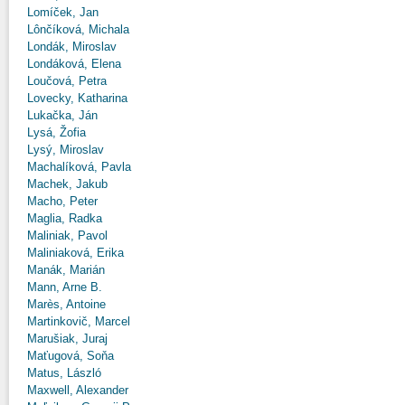
Lomíček, Jan
Lônčíková, Michala
Londák, Miroslav
Londáková, Elena
Loučová, Petra
Lovecky, Katharina
Lukačka, Ján
Lysá, Žofia
Lysý, Miroslav
Machalíková, Pavla
Machek, Jakub
Macho, Peter
Maglia, Radka
Maliniak, Pavol
Maliniaková, Erika
Manák, Marián
Mann, Arne B.
Marès, Antoine
Martinkovič, Marcel
Marušiak, Juraj
Maťugová, Soňa
Matus, László
Maxwell, Alexander