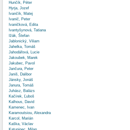
Hunčík, Péter
Hyrja, Jozef
Ivančík, Matej
Ivanič, Peter
Ivaničková, Edita
Ivantyšynová, Tatiana
Ižák, Štefan
Jablonický, Viliam
Jahelka, Tomáš
Jahodářová, Lucie
Jakoubek, Marek
Jakubec, Pavol
Jančura, Peter
Janiš, Dalibor
Jánsky, Jonáš
Janura, Tomáš
Juhász, Balázs
Kačírek, Ľuboš
Kalhous, David
Kamenec, Ivan
Karamoutsiou, Alexandra
Karcol, Marián
Kaška, Václav
Katuninec, Milan