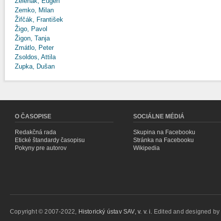
Zeleňák, Eugen
Zemko, Milan
Žifčák, František
Žigo, Pavol
Žigon, Tanja
Zmátlo, Peter
Zsoldos, Attila
Zupka, Dušan
O ČASOPISE
SOCIÁLNE MÉDIÁ
Redakčná rada
Skupina na Facebooku
Etické štandardy časopisu
Stránka na Facebooku
Pokyny pre autorov
Wikipedia
Copyright © 2007-2022,
Historický ústav SAV, v. v. i.
Edited and designed b