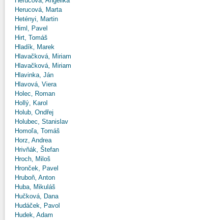
Herucová, Angelika
Herucová, Marta
Hetényi, Martin
Himl, Pavel
Hirt, Tomáš
Hladík, Marek
Hlavačková, Miriam
Hlavačková, Miriam
Hlavinka, Ján
Hlavová, Viera
Holec, Roman
Hollý, Karol
Holub, Ondřej
Holubec, Stanislav
Homoľa, Tomáš
Horz, Andrea
Hrivňák, Štefan
Hroch, Miloš
Hronček, Pavel
Hruboň, Anton
Huba, Mikuláš
Hučková, Dana
Hudáček, Pavol
Hudek, Adam