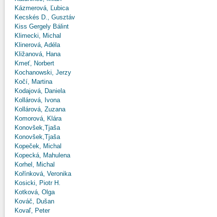
Kázmerová, Ľubica
Kecskés D., Gusztáv
Kiss Gergely Bálint
Klimecki, Michal
Klinerová, Adéla
Kližanová, Hana
Kmeť, Norbert
Kochanowski, Jerzy
Kočí, Martina
Kodajová, Daniela
Kollárová, Ivona
Kollárová, Zuzana
Komorová, Klára
Konovšek,Tjaša
Konovšek,Tjaša
Kopeček, Michal
Kopecká, Mahulena
Korhel, Michal
Kořínková, Veronika
Kosicki, Piotr H.
Kotková, Olga
Kováč, Dušan
Kovaľ, Peter