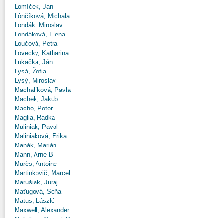
Lomíček, Jan
Lônčíková, Michala
Londák, Miroslav
Londáková, Elena
Loučová, Petra
Lovecky, Katharina
Lukačka, Ján
Lysá, Žofia
Lysý, Miroslav
Machalíková, Pavla
Machek, Jakub
Macho, Peter
Maglia, Radka
Maliniak, Pavol
Maliniaková, Erika
Manák, Marián
Mann, Arne B.
Marès, Antoine
Martinkovič, Marcel
Marušiak, Juraj
Maťugová, Soňa
Matus, László
Maxwell, Alexander