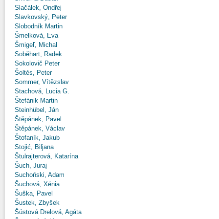
Slačálek, Ondřej
Slavkovský, Peter
Slobodník Martin
Šmelková, Eva
Šmigeľ, Michal
Soběhart, Radek
Sokolovič Peter
Šoltés, Peter
Sommer, Vítězslav
Stachová, Lucia G.
Štefánik Martin
Steinhübel, Ján
Štěpánek, Pavel
Štěpánek, Václav
Štofaník, Jakub
Stojić, Biljana
Štulrajterová, Katarína
Šuch, Juraj
Suchoński, Adam
Šuchová, Xénia
Šuška, Pavel
Šustek, Zbyšek
Šústová Drelová, Agáta