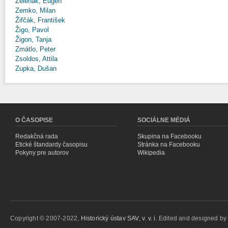
Zeleňák, Eugen
Zemko, Milan
Žifčák, František
Žigo, Pavol
Žigon, Tanja
Zmátlo, Peter
Zsoldos, Attila
Zupka, Dušan
O ČASOPISE
SOCIÁLNE MÉDIÁ
Redakčná rada
Skupina na Facebooku
Etické štandardy časopisu
Stránka na Facebooku
Pokyny pre autorov
Wikipedia
Copyright © 2007-2022,
Historický ústav SAV, v. v. i.
Edited and designed b