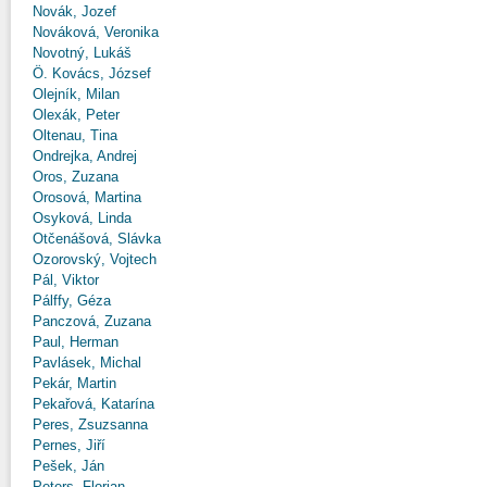
Novák, Jozef
Nováková, Veronika
Novotný, Lukáš
Ö. Kovács, József
Olejník, Milan
Olexák, Peter
Oltenau, Tina
Ondrejka, Andrej
Oros, Zuzana
Orosová, Martina
Osyková, Linda
Otčenášová, Slávka
Ozorovský, Vojtech
Pál, Viktor
Pálffy, Géza
Panczová, Zuzana
Paul, Herman
Pavlásek, Michal
Pekár, Martin
Pekařová, Katarína
Peres, Zsuzsanna
Pernes, Jiří
Pešek, Ján
Peters, Florian