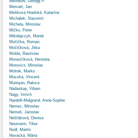
Meľnikov, Georgij P.
Mervart, Jan
Mešková Hradská, Katarína
Michálek, Slavomír
Michela, Miroslav
Mičko, Peter
Mikołajczyk, Marek
Močička, Roman
Močičková, Jitka
Molda, Rastislav
Moravčíková, Henrieta
Morovics, Miroslav
Motnik, Marko
Mucska, Vincent
Mureşan, Raluca
Nádaskay, Viliam
Nagy, Imrich
Nardelli-Malgrand, Anne-Sophie
Nemec, Miroslav
Nemeš, Jaroslav
Nešťáková, Denisa
Neumann, Tibor
Nodl, Martin
Novacká, Mária