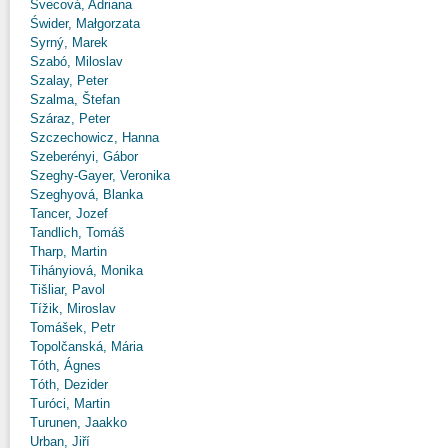
Švecová, Adriana
Świder, Małgorzata
Syrný, Marek
Szabó, Miloslav
Szalay, Peter
Szalma, Štefan
Száraz, Peter
Szczechowicz, Hanna
Szeberényi, Gábor
Szeghy-Gayer, Veronika
Szeghyová, Blanka
Tancer, Jozef
Tandlich, Tomáš
Tharp, Martin
Tihányiová, Monika
Tišliar, Pavol
Tížik, Miroslav
Tomášek, Petr
Topolčanská, Mária
Tóth, Ágnes
Tóth, Dezider
Turóci, Martin
Turunen, Jaakko
Urban, Jiří