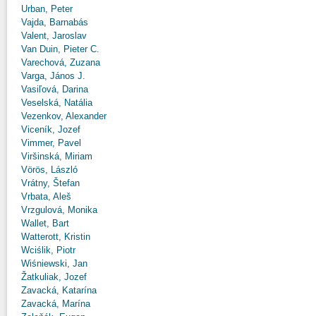
Urban, Peter
Vajda, Barnabás
Valent, Jaroslav
Van Duin, Pieter C.
Varechová, Zuzana
Varga, János J.
Vasiľová, Darina
Veselská, Natália
Vezenkov, Alexander
Viceník, Jozef
Vimmer, Pavel
Viršinská, Miriam
Vörös, László
Vrátny, Štefan
Vrbata, Aleš
Vrzgulová, Monika
Wallet, Bart
Watterott, Kristin
Wciślik, Piotr
Wiśniewski, Jan
Žatkuliak, Jozef
Zavacká, Katarína
Zavacká, Marína