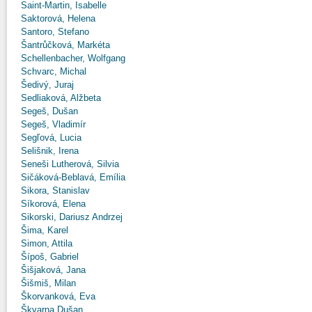
Saint-Martin, Isabelle
Saktorová, Helena
Santoro, Stefano
Šantrůčková, Markéta
Schellenbacher, Wolfgang
Schvarc, Michal
Šedivý, Juraj
Sedliaková, Alžbeta
Segeš, Dušan
Segeš, Vladimír
Segľová, Lucia
Selišnik, Irena
Seneši Lutherová, Silvia
Sičáková-Beblavá, Emília
Sikora, Stanislav
Síkorová, Elena
Sikorski, Dariusz Andrzej
Šima, Karel
Simon, Attila
Šípoš, Gabriel
Šišjaková, Jana
Šišmiš, Milan
Škorvanková, Eva
Škvarna Dušan