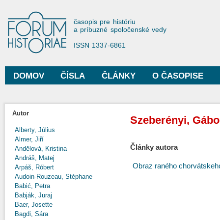
Sko
na
Forum Historiae
časopis pre históriu
hla
a príbuzné spoločenské vedy
obs
ISSN 1337-6861
DOMOV
ČÍSLA
ČLÁNKY
O ČASOPISE
Hlavné menu
Autor
Szeberényi, Gábo
Alberty, Július
Almer, Jiří
Články autora
Andělová, Kristina
Andráš, Matej
Obraz raného chorvátskeho 
Arpáš, Róbert
Audoin-Rouzeau, Stéphane
Babić, Petra
Babják, Juraj
Baer, Josette
Bagdi, Sára