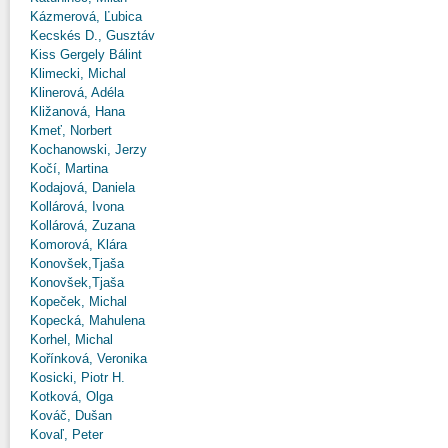
Kázmerová, Ľubica
Kecskés D., Gusztáv
Kiss Gergely Bálint
Klimecki, Michal
Klinerová, Adéla
Kližanová, Hana
Kmeť, Norbert
Kochanowski, Jerzy
Kočí, Martina
Kodajová, Daniela
Kollárová, Ivona
Kollárová, Zuzana
Komorová, Klára
Konovšek,Tjaša
Konovšek,Tjaša
Kopeček, Michal
Kopecká, Mahulena
Korhel, Michal
Kořínková, Veronika
Kosicki, Piotr H.
Kotková, Olga
Kováč, Dušan
Kovaľ, Peter