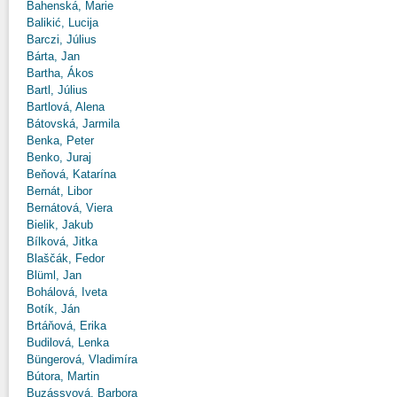
Bahenská, Marie
Balikić, Lucija
Barczi, Július
Bárta, Jan
Bartha, Ákos
Bartl, Július
Bartlová, Alena
Bátovská, Jarmila
Benka, Peter
Benko, Juraj
Beňová, Katarína
Bernát, Libor
Bernátová, Viera
Bielik, Jakub
Bílková, Jitka
Blaščák, Fedor
Blüml, Jan
Bohálová, Iveta
Botík, Ján
Brtáňová, Erika
Budilová, Lenka
Büngerová, Vladimíra
Bútora, Martin
Buzássyová, Barbora