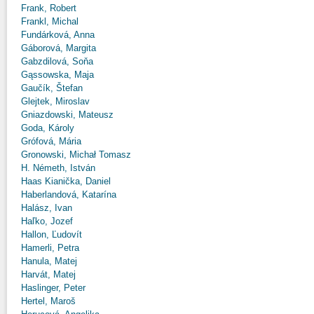
Frank, Robert
Frankl, Michal
Fundárková, Anna
Gáborová, Margita
Gabzdilová, Soňa
Gąssowska, Maja
Gaučík, Štefan
Glejtek, Miroslav
Gniazdowski, Mateusz
Goda, Károly
Grófová, Mária
Gronowski, Michał Tomasz
H. Németh, István
Haas Kianička, Daniel
Haberlandová, Katarína
Halász, Ivan
Haľko, Jozef
Hallon, Ľudovít
Hamerli, Petra
Hanula, Matej
Harvát, Matej
Haslinger, Peter
Hertel, Maroš