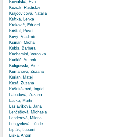
Kowalská, Eva
Kožiak, Rastislav
Krajčovičová, Natália
Krátká, Lenka
Krekovič, Eduard
Krištof, Pavol
Krivý, Vladimír
Kšiňan, Michal
Kubis, Barbara
Kucharská, Veronika
Kudláč, Antonín
Kuligowski, Piotr
Kumanová, Zuzana
Kurian, Matej
Kusá, Zuzana
Kušniráková, Ingrid
Labudová, Zuzana
Lacko, Martin
Laslavíková, Jana
Lenčéšová, Michaela
Lenderová, Milena
Lengyelová, Tünde
Lipták, Ľubomír
Liška, Anton