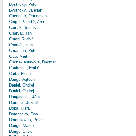
Bystrický, Peter
Bystrický, Valerián
Caccamo, Francesco
Cergol Paradiž, Ana
Černák, Tomáš
Charvát, Jan
Chmel Rudolf
Chorvát, Ivan
Chrastina, Peter
Čičo, Martin
Čierna-Lantayová, Dagmar
Csukovits, Enikő
Curta, Florin
Dangl, Vojtech
Daniel, Ondřej
Daniel, Ondřej
Daugavietis, Jānis
Demmel, József
Dóka, Klára
Domańska, Ewa
Dominkovits, Péter
Dorigo, Marco
Dorigo, Silvio