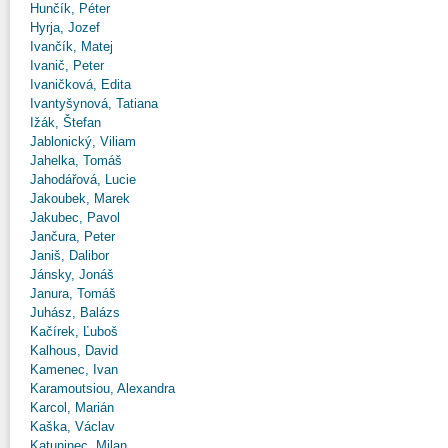
Hunčík, Péter
Hyrja, Jozef
Ivančík, Matej
Ivanič, Peter
Ivaničková, Edita
Ivantyšynová, Tatiana
Ižák, Štefan
Jablonický, Viliam
Jahelka, Tomáš
Jahodářová, Lucie
Jakoubek, Marek
Jakubec, Pavol
Jančura, Peter
Janiš, Dalibor
Jánsky, Jonáš
Janura, Tomáš
Juhász, Balázs
Kačírek, Ľuboš
Kalhous, David
Kamenec, Ivan
Karamoutsiou, Alexandra
Karcol, Marián
Kaška, Václav
Katuninec, Milan