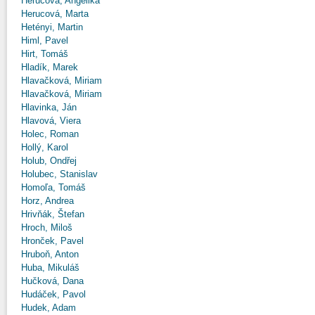
Herucová, Angelika
Herucová, Marta
Hetényi, Martin
Himl, Pavel
Hirt, Tomáš
Hladík, Marek
Hlavačková, Miriam
Hlavačková, Miriam
Hlavinka, Ján
Hlavová, Viera
Holec, Roman
Hollý, Karol
Holub, Ondřej
Holubec, Stanislav
Homoľa, Tomáš
Horz, Andrea
Hrivňák, Štefan
Hroch, Miloš
Hronček, Pavel
Hruboň, Anton
Huba, Mikuláš
Hučková, Dana
Hudáček, Pavol
Hudek, Adam