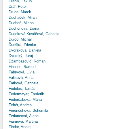
Drábik, Jakub
Dráľ, Peter
Druga, Marek
Ducháček, Milan
Duchoň, Michal
Duchoňová, Diana
Dudeková Kováčová, Gabriela
Ďurčo, Michal
Ďuriška, Zdenko
Dvořáková, Daniela
Dvorský, Juraj
Džambazovič, Roman
Etienne, Samuel
Fábryová, Lívia
Falisová, Anna
Fatková, Gabriela
Fedeles, Tamás
Federmayer, Frederik
Fedorčáková, Mária
Fehér, Andrea
Ferenčuhová, Bohumila
Feriancová, Alena
Fiamová, Martina
Findor, Andrej