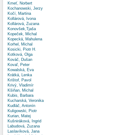
Kmeť, Norbert
Kochanowski, Jerzy
Kočí, Martina
Kollárová, Ivona
Kollárová, Zuzana
Konovšek,Tjaša
Kopeček, Michal
Kopecká, Mahulena
Korhel, Michal
Kosicki, Piotr H.
Kotková, Olga
Kováč, Dušan
Kovaľ, Peter
Kowalská, Eva
Krátká, Lenka
Krištof, Pavol
Krivý, Vladimír
Kšiňan, Michal
Kubis, Barbara
Kucharská, Veronika
Kudláč, Antonín
Kuligowski, Piotr
Kurian, Matej
Kušniráková, Ingrid
Labudová, Zuzana
Laslavíková, Jana