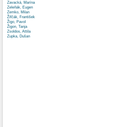
Zavacká, Marína
Zeleňák, Eugen
Zemko, Milan
Žifčák, František
Žigo, Pavol
Žigon, Tanja
Zsoldos, Attila
Zupka, Dušan