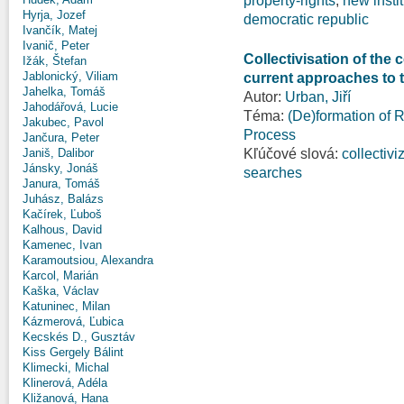
property-rights
,
new insti
Hyrja, Jozef
democratic republic
Ivančík, Matej
Ivanič, Peter
Collectivisation of the 
Ižák, Štefan
Jablonický, Viliam
current approaches to t
Jahelka, Tomáš
Autor:
Urban, Jiří
Jahodářová, Lucie
Téma:
(De)formation of R
Jakubec, Pavol
Process
Jančura, Peter
Kľúčové slová:
collectivi
Janiš, Dalibor
Jánsky, Jonáš
searches
Janura, Tomáš
Juhász, Balázs
Kačírek, Ľuboš
Kalhous, David
Kamenec, Ivan
Karamoutsiou, Alexandra
Karcol, Marián
Kaška, Václav
Katuninec, Milan
Kázmerová, Ľubica
Kecskés D., Gusztáv
Kiss Gergely Bálint
Klimecki, Michal
Klinerová, Adéla
Kližanová, Hana