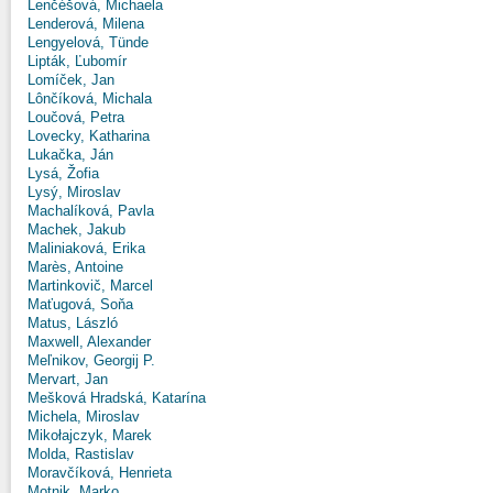
Lenčéšová, Michaela
Lenderová, Milena
Lengyelová, Tünde
Lipták, Ľubomír
Lomíček, Jan
Lônčíková, Michala
Loučová, Petra
Lovecky, Katharina
Lukačka, Ján
Lysá, Žofia
Lysý, Miroslav
Machalíková, Pavla
Machek, Jakub
Maliniaková, Erika
Marès, Antoine
Martinkovič, Marcel
Maťugová, Soňa
Matus, László
Maxwell, Alexander
Meľnikov, Georgij P.
Mervart, Jan
Mešková Hradská, Katarína
Michela, Miroslav
Mikołajczyk, Marek
Molda, Rastislav
Moravčíková, Henrieta
Motnik, Marko