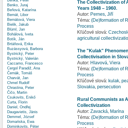
Benka, Peter
The Collectivization of 
Benko, Juraj
Years 1948 – 1960.
Beňová, Katarína
Autor:
Pernes, Jiří
Bernát, Libor
Bernátová, Viera
Téma:
(De)formation of R
Bielik, Jakub
Process
Blüml, Jan
Kľúčové slová:
Czechosl
Bohálová, Iveta
agricultural collectivizati
Botík, Ján
Brtáňová, Erika
Buzássyová, Barbora
The "Kulak" Phenomeno
Bystrický, Peter
Collectivisation in Slov
Bystrický, Valerián
Autor:
Hlavová, Viera
Caccamo, Francesco
Cergol Paradiž, Ana
Téma:
(De)formation of R
Černák, Tomáš
Process
Charvát, Jan
Kľúčové slová:
kulak
,
pe
Chmel Rudolf
Slovakia
,
persecution
Chrastina, Peter
Čičo, Martin
Csukovits, Enikő
Rural Communists as Ac
Curta, Florin
Collectivization
Daniel, Ondřej
Autor:
Zavacká, Marína
Daugavietis, Jānis
Demmel, József
Téma:
(De)formation of R
Domańska, Ewa
Process
Dominkovits, Péter