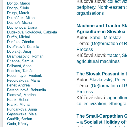
Kľúčové slová:
collectivi
Dorigo, Marco
periphery
,
North-eastern 
Dorigo, Silvio
organisations
Druga, Marek
Ducháček, Milan
Duchoň, Michal
Machine and Tractor St
Duchoňová, Diana
Agriculture in Slovakia 
Dudeková Kováčová, Gabriela
Ďurčo, Michal
Autor:
Sabol, Miroslav
Ďuriška, Zdenko
Téma:
(De)formation of R
Dvořáková, Daniela
Process
Dvorský, Juraj
Kľúčové slová:
tractor
,
Sl
Džambazovič, Roman
agricultural machines
Etienne, Samuel
Falisová, Anna
Fedeles, Tamás
The Slovak Peasant in 
Federmayer, Frederik
Autor:
Slavkovský, Peter
Fedorčáková, Mária
Fehér, Andrea
Téma:
(De)formation of R
Ferenčuhová, Bohumila
Process
Fiamová, Martina
Kľúčové slová:
agricultur
Frank, Robert
collectivization
,
ethnogra
Frankl, Michal
Fundárková, Anna
Gąssowska, Maja
The Small-Carpathian G
Gaučík, Štefan
– a Socialist Holiday of
Goda, Károly