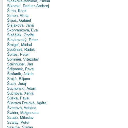
Sičáková-Beblavá, Emília
Sikorski, Dariusz Andrzej
Šima, Karel
Simon, Attila
Šípoš, Gabriel
Šišjaková, Jana
Škorvanková, Eva
Slačálek, Ondřej
Slavkovský, Peter
Šmigeľ, Michal
Soběhart, Radek
Šoltés, Peter
Sommer, Vítězslav
Steinhübel, Ján
Štěpánek, Pavel
Štofaník, Jakub
Stojić, Biljana
Šuch, Juraj
Suchoński, Adam
Šuchová, Xénia
Šuška, Pavel
Šústová Drelová, Agáta
Švecová, Adriana
Świder, Małgorzata
Szabó, Miloslav
Szalay, Peter
Szalma, Štefan