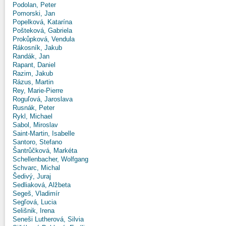
Podolan, Peter
Pomorski, Jan
Popelková, Katarína
Pošteková, Gabriela
Prokůpková, Vendula
Rákosník, Jakub
Randák, Jan
Rapant, Daniel
Razim, Jakub
Rázus, Martin
Rey, Marie-Pierre
Roguľová, Jaroslava
Rusnák, Peter
Rykl, Michael
Sabol, Miroslav
Saint-Martin, Isabelle
Santoro, Stefano
Šantrůčková, Markéta
Schellenbacher, Wolfgang
Schvarc, Michal
Šedivý, Juraj
Sedliaková, Alžbeta
Segeš, Vladimír
Segľová, Lucia
Selišnik, Irena
Seneši Lutherová, Silvia