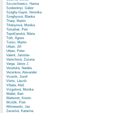
Szczechowicz, Hanna
Szeberényi, Gábor
Szeghy-Gayer, Veronika
Szeghyová, Blanka
Tharp, Martin
Tihányiová, Monika
Tomášek, Petr
Topolčanská, Mária
Tóth, Ágnes
Turóci, Martin
Urban, Jiří
Urban, Peter
Valent, Jaroslav
Varechová, Zuzana
Varga, János J.
Veselská, Natália
Vezenkov, Alexander
Viceník, Jozef
Vörös, László
Vrbata, Aleš
Vrzgulová, Monika
Wallet, Bart
Watterott, Kristin
Wciślik, Piotr
Wiśniewski, Jan
Zavacká, Katarína