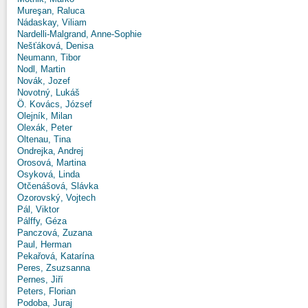
Mureşan, Raluca
Nádaskay, Viliam
Nardelli-Malgrand, Anne-Sophie
Nešťáková, Denisa
Neumann, Tibor
Nodl, Martin
Novák, Jozef
Novotný, Lukáš
Ö. Kovács, József
Olejník, Milan
Olexák, Peter
Oltenau, Tina
Ondrejka, Andrej
Orosová, Martina
Osyková, Linda
Otčenášová, Slávka
Ozorovský, Vojtech
Pál, Viktor
Pálffy, Géza
Panczová, Zuzana
Paul, Herman
Pekařová, Katarína
Peres, Zsuzsanna
Pernes, Jiří
Peters, Florian
Podoba, Juraj