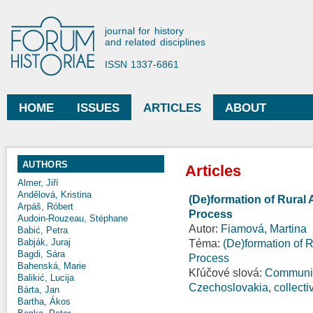
Ski
mai
Forum Historiae
journal for history
con
and related disciplines
ISSN 1337-6861
HOME
ISSUES
ARTICLES
ABOUT
Main menu
AUTHORS
Articles
Almer, Jiří
Andělová, Kristina
(De)formation of Rural A
Arpáš, Róbert
Process
Audoin-Rouzeau, Stéphane
Autor:
Fiamová, Martina
Babić, Petra
Babják, Juraj
Téma:
(De)formation of R
Bagdi, Sára
Process
Bahenská, Marie
Kľúčové slová:
Communis
Balikić, Lucija
Czechoslovakia
,
collecti
Bárta, Jan
Bartha, Ákos