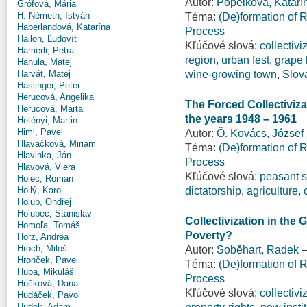
Autor:
Popelková, Katarí
Grófová, Mária
H. Németh, István
Téma:
(De)formation of R
Haberlandová, Katarína
Process
Hallon, Ľudovít
Kľúčové slová:
collectivi
Hamerli, Petra
region
,
urban fest
,
grape 
Hanula, Matej
wine-growing town
,
Slov
Harvát, Matej
Haslinger, Peter
Herucová, Angelika
The Forced Collectiviza
Herucová, Marta
the years 1948 – 1961
Hetényi, Martin
Himl, Pavel
Autor:
Ö. Kovács, József
Hlavačková, Miriam
Téma:
(De)formation of R
Hlavinka, Ján
Process
Hlavová, Viera
Kľúčové slová:
peasant s
Holec, Roman
dictatorship
,
agriculture
,
Hollý, Karol
Holub, Ondřej
Holubec, Stanislav
Collectivization in the
Homoľa, Tomáš
Poverty?
Horz, Andrea
Hroch, Miloš
Autor:
Soběhart, Radek
Hronček, Pavel
Téma:
(De)formation of R
Huba, Mikuláš
Process
Hučková, Dana
Kľúčové slová:
collectivi
Hudáček, Pavol
Hudek, Adam