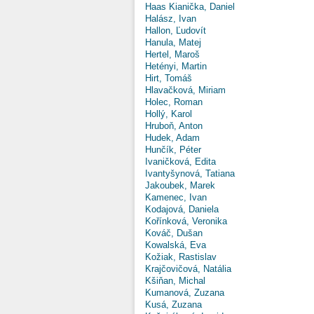
Haas Kianička, Daniel
Halász, Ivan
Hallon, Ľudovít
Hanula, Matej
Hertel, Maroš
Hetényi, Martin
Hirt, Tomáš
Hlavačková, Miriam
Holec, Roman
Hollý, Karol
Hruboň, Anton
Hudek, Adam
Hunčík, Péter
Ivaničková, Edita
Ivantyšynová, Tatiana
Jakoubek, Marek
Kamenec, Ivan
Kodajová, Daniela
Kořínková, Veronika
Kováč, Dušan
Kowalská, Eva
Kožiak, Rastislav
Krajčovičová, Natália
Kšiňan, Michal
Kumanová, Zuzana
Kusá, Zuzana