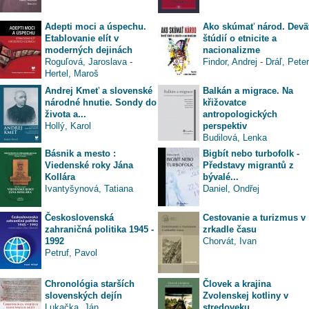
Adepti moci a úspechu.
Ako skúmať národ. Devä
Etablovanie elít v
štúdií o etnicite a
moderných dejinách
nacionalizme
Roguľová, Jaroslava
-
Findor, Andrej
-
Dráľ, Peter
Hertel, Maroš
Andrej Kmeť a slovenské
Balkán a migrace. Na
národné hnutie. Sondy do
křižovatce
života a...
antropologických
Hollý, Karol
perspektiv
Budilová, Lenka
Básnik a mesto :
Bigbít nebo turbofolk -
Viedenské roky Jána
Představy migrantů z
Kollára
bývalé...
Ivantyšynová, Tatiana
Daniel, Ondřej
Československá
Cestovanie a turizmus v
zahraničná politika 1945 -
zrkadle času
1992
Chorvát, Ivan
Petruf, Pavol
Chronológia starších
Človek a krajina
slovenských dejín
Zvolenskej kotliny v
Lukačka, Ján
stredoveku