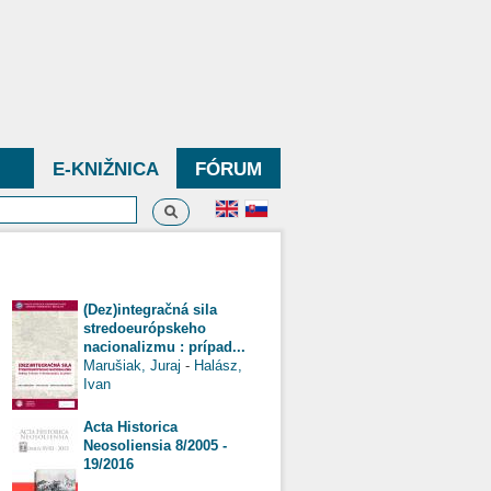
E-KNIŽNICA
FÓRUM
Vyhľadávanie
dávanie
(Dez)integračná sila
stredoeurópskeho
nacionalizmu : prípad...
Marušiak, Juraj
-
Halász,
Ivan
Acta Historica
Neosoliensia 8/2005 -
19/2016