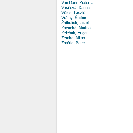
Van Duin, Pieter C.
Vasiľová, Darina
Vörös, László
Vrátny, Štefan
Žatkuliak, Jozef
Zavacká, Marína
Zeleňák, Eugen
Zemko, Milan
Zmátlo, Peter