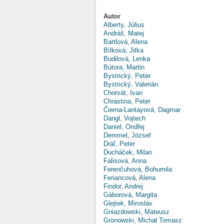
Autor
Alberty, Július
Andráš, Matej
Bartlová, Alena
Bílková, Jitka
Budilová, Lenka
Bútora, Martin
Bystrický, Peter
Bystrický, Valerián
Chorvát, Ivan
Chrastina, Peter
Čierna-Lantayová, Dagmar
Dangl, Vojtech
Daniel, Ondřej
Demmel, József
Dráľ, Peter
Ducháček, Milan
Falisová, Anna
Ferenčuhová, Bohumila
Feriancová, Alena
Findor, Andrej
Gáborová, Margita
Glejtek, Miroslav
Gniazdowski, Mateusz
Gronowski, Michał Tomasz