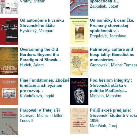
Vrátny, Štefan
spoločnosti a...
Žatkuliak, Jozef
Od autonómie k vzniku
Od osmičky k osmičke.
Slovenského štátu
Premeny slovenskej
Bystrický, Valerián
spoločnosti v...
Roguľová, Jaroslava
Overcoming the Old
Patrimony, culture and
Borders. Beyond the
hospitality. Benedictine
Paradigm of Slovak...
monasteries...
Hudek, Adam
Gronowski, Michał Tomas
Piae Fundationes. Zbožné
Pod heslom integrity :
fundácie a ich význam
Slovenská otázka v
pre rozvoj...
politike Maďarska...
Kušniráková, Ingrid
Michela, Miroslav
Pracovali v Tretej ríši
Príliš skoré predjarie:
Schvarc, Michal
-
Hallon,
Slovenskí študenti v rok
Ľudovít
1956
Marušiak, Juraj