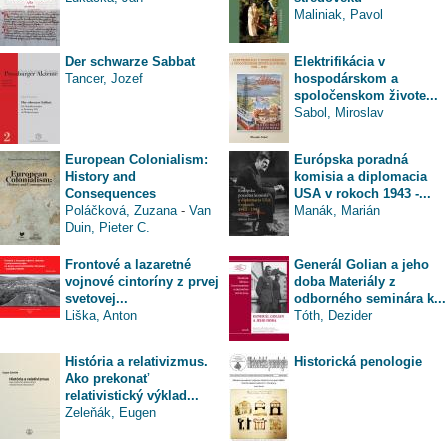
Maliniak, Pavol
Der schwarze Sabbat
Elektrifikácia v
Tancer, Jozef
hospodárskom a
spoločenskom živote...
Sabol, Miroslav
European Colonialism:
Európska poradná
History and
komisia a diplomacia
Consequences
USA v rokoch 1943 -...
Poláčková, Zuzana
-
Van
Manák, Marián
Duin, Pieter C.
Frontové a lazaretné
Generál Golian a jeho
vojnové cintoríny z prvej
doba Materiály z
svetovej...
odborného seminára k...
Liška, Anton
Tóth, Dezider
História a relativizmus.
Historická penologie
Ako prekonať
relativistický výklad...
Zeleňák, Eugen