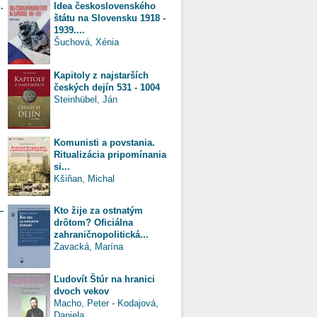
.
Idea československého
štátu na Slovensku 1918 -
1939....
Šuchová, Xénia
Kapitoly z najstarších
českých dejín 531 - 1004
Steinhübel, Ján
Komunisti a povstania.
Ritualizácia pripomínania
si...
Kšiňan, Michal
—
Kto žije za ostnatým
drôtom? Oficiálna
zahraničnopolitická...
Zavacká, Marína
Ľudovít Štúr na hranici
dvoch vekov
Macho, Peter
-
Kodajová,
Daniela