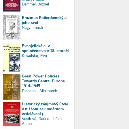
Demmel, József
Erazmus Rotterdamský a
jeho svet
Nagy, Imrich
Evanjelické a. v.
spoločenstvo v 18. storočí
Kowalská, Eva
Great Power Policies
Towards Central Europe
1914–1945
Piahanau, Aliaksandr
Historický záujmový útvar
v nižšom sekundárnom
vzdelávaní (...
Vasiľová, Darina
-
Liška,
Anton