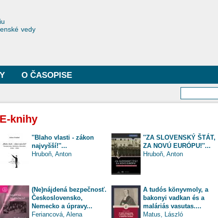
Skočiť
na
toriae
iu
hlavný
čenské vedy
obsah
Y
O ČASOPISE
Vyhľa
E-knihy
''Blaho vlasti - zákon
''ZA SLOVENSKÝ ŠTÁT,
najvyšší!''...
ZA NOVÚ EURÓPU!''...
Hruboň, Anton
Hruboň, Anton
(Ne)nájdená bezpečnosť.
A tudós könyvmoly, a
Československo,
bakonyi vadkan és a
Nemecko a úpravy...
maláriás vasutas....
Feriancová, Alena
Matus, László