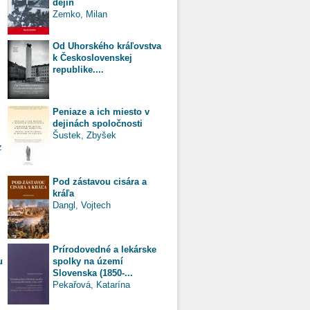
dejín
Zemko, Milan
Od Uhorského kráľovstva
k Československej
republike....
Peniaze a ich miesto v
dejinách spoločnosti
Šustek, Zbyšek
z
Pod zástavou cisára a
kráľa
Dangl, Vojtech
Prírodovedné a lekárske
u
spolky na území
Slovenska (1850-...
Pekařová, Katarína