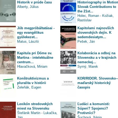
Historik v prúde času
Historiography in Motion
Alberty, Július
Slovak Contributions to
the 21st...
Holec, Roman
-
Kožiak,
Rastislav
Jób megpróbáltatásai -
Kapitolami najnovších
egy evangélikus
slovenských dejín. K
gyülekezet...
sedemdesiatym...
Matus, László
Pešek, Ján
Kapitula pri Dóme sv.
Kolaborácia a odboj na
Martina - intelektuálne
Slovensku a v krajinách
centrum...
nemeckej...
Hlavačková, Miriam
Syrný, Marek
Konštruktivizmus a
KOR/RIDOR. Slovensko
pluralita v histórii
maďarský historický
Zeleňák, Eugen
časopis
Lexikón stredovekých
Ľudáci a komunisti:
miest na Slovensku
Súperi? Spojenci?
Štefánik Martin
-
Lukačka,
Protivníci?
Ján
Šuchová, Xénia