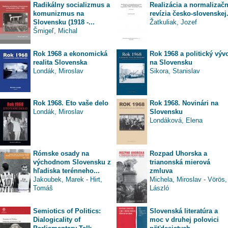
Radikálny socializmus a
Realizácia a normalizač
komunizmus na
revízia česko-slovenskej.
Slovensku (1918 -...
Žatkuliak, Jozef
Šmigeľ, Michal
Rok 1968 a ekonomická
Rok 1968 a politický výv
realita Slovenska
na Slovensku
Londák, Miroslav
Sikora, Stanislav
Rok 1968. Eto vaše delo
Rok 1968. Novinári na
Londák, Miroslav
Slovensku
Londáková, Elena
Rómske osady na
Rozpad Uhorska a
východnom Slovensku z
trianonská mierová
hľadiska terénneho...
zmluva
Jakoubek, Marek
-
Hirt,
Michela, Miroslav
-
Vörös,
Tomáš
László
Semiotics of Politics:
Slovenská literatúra a
Dialogicality of
moc v druhej polovici