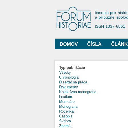
Forum His
časopis pre histór
a príbuzné spolo
ISSN 1337-6861
DOMOV
ČÍSLA
ČLÁNK
Hlavné menu
Typ publikácie
Všetky
Chronológia
Dizertačná práca
Dokumenty
Kolektívna monografia
Lexikón
Memoáre
Monografia
Ročenka
Časopis
Skriptá
Zborník