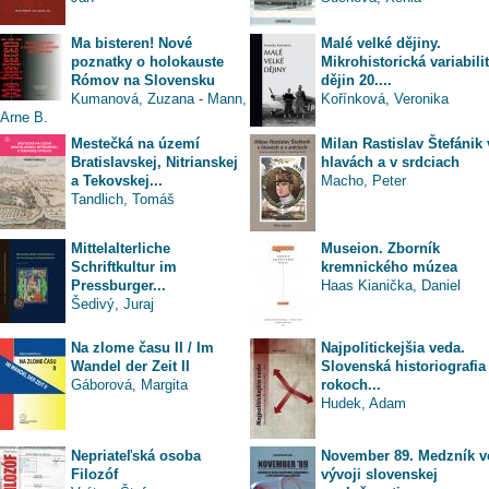
Ma bisteren! Nové
Malé velké dějiny.
poznatky o holokauste
Mikrohistorická variabili
Rómov na Slovensku
dějin 20....
Kumanová, Zuzana
-
Mann,
Kořínková, Veronika
Arne B.
Mestečká na území
Milan Rastislav Štefánik 
Bratislavskej, Nitrianskej
hlavách a v srdciach
a Tekovskej...
Macho, Peter
Tandlich, Tomáš
Mittelalterliche
Museion. Zborník
Schriftkultur im
kremnického múzea
Pressburger...
Haas Kianička, Daniel
Šedivý, Juraj
Na zlome času II / Im
Najpolitickejšia veda.
Wandel der Zeit II
Slovenská historiografia
Gáborová, Margita
rokoch...
Hudek, Adam
Nepriateľská osoba
November 89. Medzník v
Filozóf
vývoji slovenskej