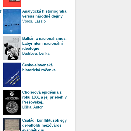
ť
Analytická historiografia
versus národné dejiny
Vörös, László
Balkán a nacionalismus.
Labyrintem nacionální
ideologie
Budilová, Lenka
Česko-slovenská
historická ročenka
Cholerová epidémia z
roku 1831 a jej priebeh v
Prešovskej...
Liška, Anton
Családi konfliktusok egy
dél-alföldi mezőváros
evangélikus...