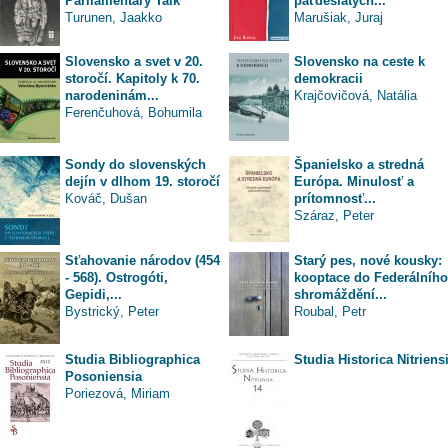
Parliamentary Talk
päťdesiatych...
Turunen, Jaakko
Marušiak, Juraj
Slovensko a svet v 20.
Slovensko na ceste k
storočí. Kapitoly k 70.
demokracii
narodeninám...
Krajčovičová, Natália
Ferenčuhová, Bohumila
Sondy do slovenských
Španielsko a stredná
dejín v dlhom 19. storočí
Európa. Minulosť a
Kováč, Dušan
prítomnosť...
Száraz, Peter
Sťahovanie národov (454
Starý pes, nové kousky:
- 568). Ostrogóti,
kooptace do Federálního
Gepidi,...
shromáždění...
Bystrický, Peter
Roubal, Petr
Studia Bibliographica
Studia Historica Nitriens
Posoniensia
Poriezová, Miriam