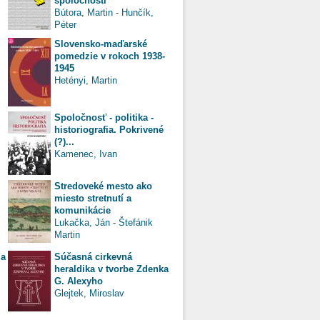
spoločnosti
Bútora, Martin
-
Hunčík,
Péter
Slovensko-maďarské
pomedzie v rokoch 1938-
1945
Hetényi, Martin
Spoločnosť - politika -
historiografia. Pokrivené
(?)...
Kamenec, Ivan
Stredoveké mesto ako
miesto stretnutí a
komunikácie
Lukačka, Ján
-
Štefánik
Martin
ia
Súčasná cirkevná
heraldika v tvorbe Zdenka
G. Alexyho
Glejtek, Miroslav