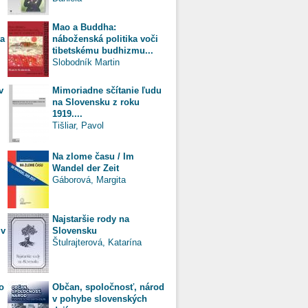
Mao a Buddha:
ta
náboženská politika voči
tibetskému budhizmu...
Slobodník Martin
v
Mimoriadne sčítanie ľudu
na Slovensku z roku
1919....
Tišliar, Pavol
Na zlome času / Im
Wandel der Zeit
Gáborová, Margita
Najstaršie rody na
 v
Slovensku
Štulrajterová, Katarína
o
Občan, spoločnosť, národ
v pohybe slovenských