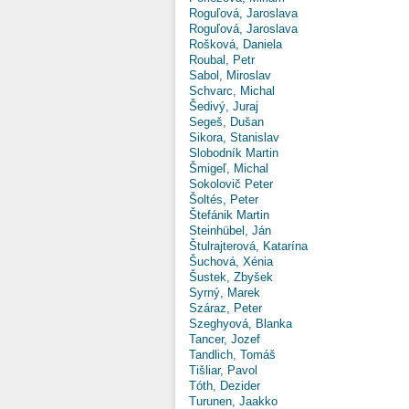
Roguľová, Jaroslava
Roguľová, Jaroslava
Rošková, Daniela
Roubal, Petr
Sabol, Miroslav
Schvarc, Michal
Šedivý, Juraj
Segeš, Dušan
Sikora, Stanislav
Slobodník Martin
Šmigeľ, Michal
Sokolovič Peter
Šoltés, Peter
Štefánik Martin
Steinhübel, Ján
Štulrajterová, Katarína
Šuchová, Xénia
Šustek, Zbyšek
Syrný, Marek
Száraz, Peter
Szeghyová, Blanka
Tancer, Jozef
Tandlich, Tomáš
Tišliar, Pavol
Tóth, Dezider
Turunen, Jaakko