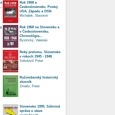
ná
Rok 1968 a
..
Československo. Postoj
USA, Západu a OSN
Michálek, Slavomír
oj
Rok 1968 na Slovensku a
v Československu.
Chronológia...
Bystrický, Valerián
Roky prelomu. Slovensko
v rokoch 1945 - 1948
Sokolovič Peter
Ružomberský historický
zborník
Zmátlo, Peter
Slovensko 1995. Súhrnná
správa o stave