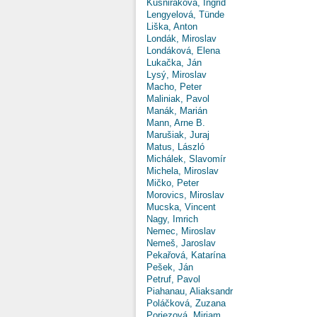
Kušniráková, Ingrid
Lengyelová, Tünde
Liška, Anton
Londák, Miroslav
Londáková, Elena
Lukačka, Ján
Lysý, Miroslav
Macho, Peter
Maliniak, Pavol
Manák, Marián
Mann, Arne B.
Marušiak, Juraj
Matus, László
Michálek, Slavomír
Michela, Miroslav
Mičko, Peter
Morovics, Miroslav
Mucska, Vincent
Nagy, Imrich
Nemec, Miroslav
Nemeš, Jaroslav
Pekařová, Katarína
Pešek, Ján
Petruf, Pavol
Piahanau, Aliaksandr
Poláčková, Zuzana
Poriezová, Miriam