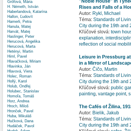
"Noble House" in Týnec
Grófová, Mária
H. Németh, István
Rises and Falls of a H
Haberlandová, Katarína
Autor:
Rykl, Michael
Hallon, Ľudovít
Téma:
Standards of Livi
Hamerli, Petra
City during the 19th and
Hanula, Matej
Kľúčové slová:
town hou
Harvát, Matej
Haslinger, Peter
explanation
,
interdiscipli
Herucová, Angelika
reflection of social mobili
Herucová, Marta
Hetényi, Martin
Himl, Pavel
Leisure in Pressburg at
Hlavačková, Miriam
in a Mirror of Landscap
Hlavinka, Ján
Autor:
Čičo, Martin
Hlavová, Viera
Téma:
Standards of Livi
Holec, Roman
City during the 19th and
Hollý, Karol
Holub, Ondřej
Kľúčové slová:
public ga
Holubec, Stanislav
painting
,
vantage point
,
s
Homoľa, Tomáš
Horz, Andrea
Hroch, Miloš
The Cafés of Žilina, 19
Hronček, Pavel
Autor:
Bielik, Jakub
Huba, Mikuláš
Téma:
Standards of Livi
Hučková, Dana
City during the 19th and
Hudáček, Pavol
Hudek, Adam