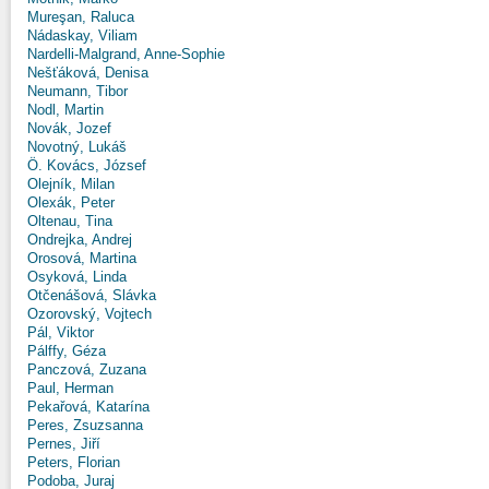
Mureşan, Raluca
Nádaskay, Viliam
Nardelli-Malgrand, Anne-Sophie
Nešťáková, Denisa
Neumann, Tibor
Nodl, Martin
Novák, Jozef
Novotný, Lukáš
Ö. Kovács, József
Olejník, Milan
Olexák, Peter
Oltenau, Tina
Ondrejka, Andrej
Orosová, Martina
Osyková, Linda
Otčenášová, Slávka
Ozorovský, Vojtech
Pál, Viktor
Pálffy, Géza
Panczová, Zuzana
Paul, Herman
Pekařová, Katarína
Peres, Zsuzsanna
Pernes, Jiří
Peters, Florian
Podoba, Juraj