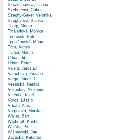
Szczechowicz, Hanna
Szeberényi, Gábor
Szeghy-Gayer, Veronika
Szeghyová, Blanka
Tharp, Martin
Tihányiová, Monika
Tomášek, Petr
Topolčanská, Mária
Tóth, Ágnes
Turóci, Martin
Urban, Jiří
Urban, Peter
Valent, Jaroslav
Varechová, Zuzana
Varga, János J.
Veselská, Natália
Vezenkov, Alexander
Viceník, Jozef
Vörös, László
Vrbata, Aleš
Vrzgulová, Monika
Wallet, Bart
Watterott, Kristin
Wciślik, Piotr
Wiśniewski, Jan
Zavacká, Katarína