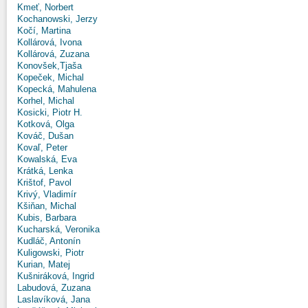
Kmeť, Norbert
Kochanowski, Jerzy
Kočí, Martina
Kollárová, Ivona
Kollárová, Zuzana
Konovšek,Tjaša
Kopeček, Michal
Kopecká, Mahulena
Korhel, Michal
Kosicki, Piotr H.
Kotková, Olga
Kováč, Dušan
Kovaľ, Peter
Kowalská, Eva
Krátká, Lenka
Krištof, Pavol
Krivý, Vladimír
Kšiňan, Michal
Kubis, Barbara
Kucharská, Veronika
Kudláč, Antonín
Kuligowski, Piotr
Kurian, Matej
Kušniráková, Ingrid
Labudová, Zuzana
Laslavíková, Jana