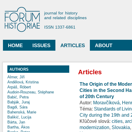
Ski
mai
Forum Historiae
journal for history
con
and related disciplines
ISSN 1337-6861
HOME
ISSUES
ARTICLES
ABOUT
Main menu
AUTHORS
Articles
Almer, Jiří
Andělová, Kristina
The Origin of the Moder
Arpáš, Róbert
Cities in the Second Hal
Audoin-Rouzeau, Stéphane
of 20th Century
Babić, Petra
Babják, Juraj
Autor:
Moravčíková, Henr
Bagdi, Sára
Téma:
Standards of Livi
Bahenská, Marie
City during the 19th and
Balikić, Lucija
Kľúčové slová:
cities
,
arc
Bárta, Jan
modernization
,
Slovakia
Bartha, Ákos