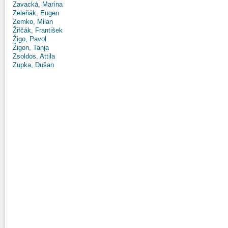
Zavacká, Marína
Zeleňák, Eugen
Zemko, Milan
Žifčák, František
Žigo, Pavol
Žigon, Tanja
Zsoldos, Attila
Zupka, Dušan