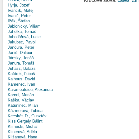
Kľúčové slová:
cafes
,
Žil
Hyrja, Jozef
Ivančík, Matej
Ivanič, Peter
Ižák, Štefan
Jablonický, Viliam
Jahelka, Tomáš
Jahodářová, Lucie
Jakubec, Pavol
Jančura, Peter
Janiš, Dalibor
Jánsky, Jonáš
Janura, Tomáš
Juhász, Balázs
Kačírek, Ľuboš
Kalhous, David
Kamenec, Ivan
Karamoutsiou, Alexandra
Karcol, Marián
Kaška, Václav
Katuninec, Milan
Kázmerová, Ľubica
Kecskés D., Gusztáv
Kiss Gergely Bálint
Klimecki, Michal
Klinerová, Adéla
Kližanová, Hana