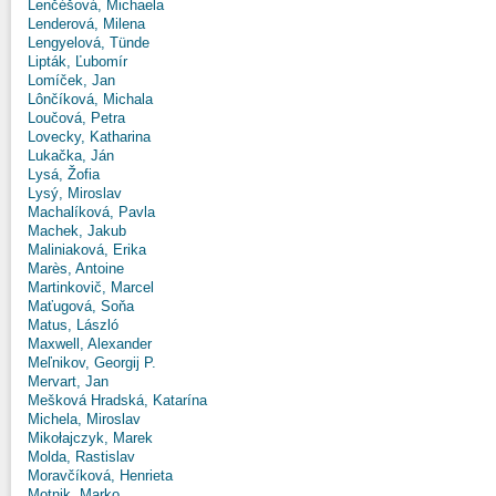
Lenčéšová, Michaela
Lenderová, Milena
Lengyelová, Tünde
Lipták, Ľubomír
Lomíček, Jan
Lônčíková, Michala
Loučová, Petra
Lovecky, Katharina
Lukačka, Ján
Lysá, Žofia
Lysý, Miroslav
Machalíková, Pavla
Machek, Jakub
Maliniaková, Erika
Marès, Antoine
Martinkovič, Marcel
Maťugová, Soňa
Matus, László
Maxwell, Alexander
Meľnikov, Georgij P.
Mervart, Jan
Mešková Hradská, Katarína
Michela, Miroslav
Mikołajczyk, Marek
Molda, Rastislav
Moravčíková, Henrieta
Motnik, Marko