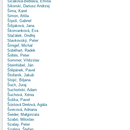
Sičáková-Beblavá, Emília
Sikorski, Dariusz Andrzej
Šima, Karel
Simon, Attila
Šípoš, Gabriel
Šišjaková, Jana
Škorvanková, Eva
Slačálek, Ondřej
Slavkovský, Peter
Šmigeľ, Michal
Soběhart, Radek
Šoltés, Peter
Sommer, Vítězslav
Steinhübel, Ján
Štěpánek, Pavel
Štofaník, Jakub
Stojić, Biljana
Šuch, Juraj
Suchoński, Adam
Šuchová, Xénia
Šuška, Pavel
Šústová Drelová, Agáta
Švecová, Adriana
Świder, Małgorzata
Szabó, Miloslav
Szalay, Peter
Szalma, Štefan