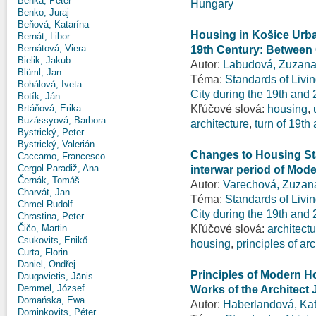
Benka, Peter
Hungary
Benko, Juraj
Beňová, Katarína
Housing in Košice Urba
Bernát, Libor
Bernátová, Viera
19th Century: Between
Bielik, Jakub
Autor:
Labudová, Zuzan
Blüml, Jan
Téma:
Standards of Livi
Bohálová, Iveta
City during the 19th and
Botík, Ján
Kľúčové slová:
housing
,
Brtáňová, Erika
Buzássyová, Barbora
architecture
,
turn of 19th
Bystrický, Peter
Bystrický, Valerián
Changes to Housing St
Caccamo, Francesco
Cergol Paradiž, Ana
interwar period of Mo
Černák, Tomáš
Autor:
Varechová, Zuzan
Charvát, Jan
Téma:
Standards of Livi
Chmel Rudolf
City during the 19th and
Chrastina, Peter
Kľúčové slová:
architect
Čičo, Martin
Csukovits, Enikő
housing
,
principles of arc
Curta, Florin
Daniel, Ondřej
Principles of Modern H
Daugavietis, Jānis
Demmel, József
Works of the Architect 
Domańska, Ewa
Autor:
Haberlandová, Kat
Dominkovits, Péter