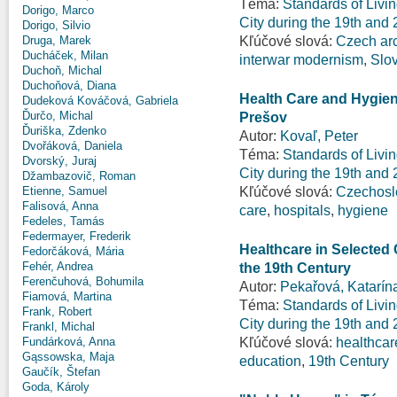
Téma:
Standards of Livi
Dorigo, Marco
City during the 19th and
Dorigo, Silvio
Kľúčové slová:
Czech arc
Druga, Marek
Ducháček, Milan
interwar modernism
,
Slo
Duchoň, Michal
Duchoňová, Diana
Health Care and Hygiene
Dudeková Kováčová, Gabriela
Ďurčo, Michal
Prešov
Ďuriška, Zdenko
Autor:
Kovaľ, Peter
Dvořáková, Daniela
Téma:
Standards of Livi
Dvorský, Juraj
City during the 19th and
Džambazovič, Roman
Kľúčové slová:
Czechosl
Etienne, Samuel
Falisová, Anna
care
,
hospitals
,
hygiene
Fedeles, Tamás
Federmayer, Frederik
Healthcare in Selected 
Fedorčáková, Mária
Fehér, Andrea
the 19th Century
Ferenčuhová, Bohumila
Autor:
Pekařová, Katarín
Fiamová, Martina
Téma:
Standards of Livi
Frank, Robert
City during the 19th and
Frankl, Michal
Kľúčové slová:
healthcar
Fundárková, Anna
Gąssowska, Maja
education
,
19th Century
Gaučík, Štefan
Goda, Károly