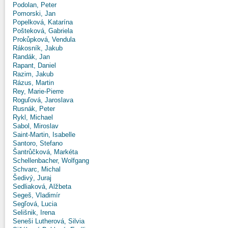
Podolan, Peter
Pomorski, Jan
Popelková, Katarína
Pošteková, Gabriela
Prokůpková, Vendula
Rákosník, Jakub
Randák, Jan
Rapant, Daniel
Razim, Jakub
Rázus, Martin
Rey, Marie-Pierre
Roguľová, Jaroslava
Rusnák, Peter
Rykl, Michael
Sabol, Miroslav
Saint-Martin, Isabelle
Santoro, Stefano
Šantrůčková, Markéta
Schellenbacher, Wolfgang
Schvarc, Michal
Šedivý, Juraj
Sedliaková, Alžbeta
Segeš, Vladimír
Segľová, Lucia
Selišnik, Irena
Seneši Lutherová, Silvia