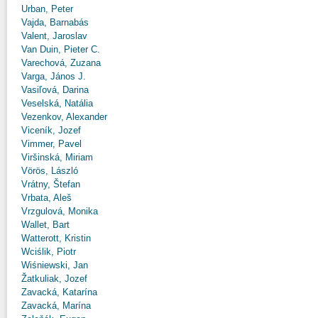
Urban, Peter
Vajda, Barnabás
Valent, Jaroslav
Van Duin, Pieter C.
Varechová, Zuzana
Varga, János J.
Vasiľová, Darina
Veselská, Natália
Vezenkov, Alexander
Viceník, Jozef
Vimmer, Pavel
Viršinská, Miriam
Vörös, László
Vrátny, Štefan
Vrbata, Aleš
Vrzgulová, Monika
Wallet, Bart
Watterott, Kristin
Wciślik, Piotr
Wiśniewski, Jan
Žatkuliak, Jozef
Zavacká, Katarína
Zavacká, Marína