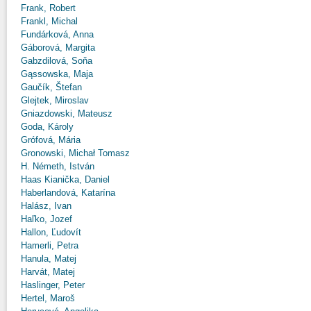
Frank, Robert
Frankl, Michal
Fundárková, Anna
Gáborová, Margita
Gabzdilová, Soňa
Gąssowska, Maja
Gaučík, Štefan
Glejtek, Miroslav
Gniazdowski, Mateusz
Goda, Károly
Grófová, Mária
Gronowski, Michał Tomasz
H. Németh, István
Haas Kianička, Daniel
Haberlandová, Katarína
Halász, Ivan
Haľko, Jozef
Hallon, Ľudovít
Hamerli, Petra
Hanula, Matej
Harvát, Matej
Haslinger, Peter
Hertel, Maroš