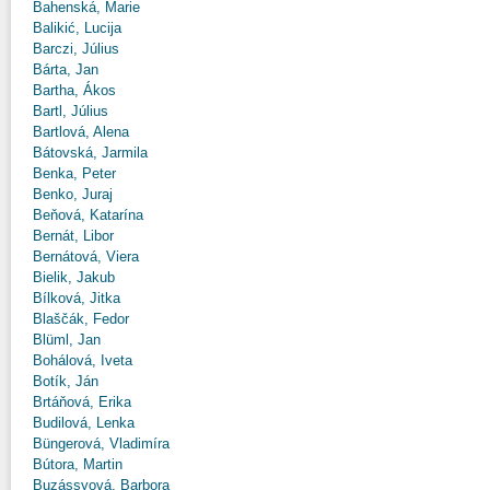
Bahenská, Marie
Balikić, Lucija
Barczi, Július
Bárta, Jan
Bartha, Ákos
Bartl, Július
Bartlová, Alena
Bátovská, Jarmila
Benka, Peter
Benko, Juraj
Beňová, Katarína
Bernát, Libor
Bernátová, Viera
Bielik, Jakub
Bílková, Jitka
Blaščák, Fedor
Blüml, Jan
Bohálová, Iveta
Botík, Ján
Brtáňová, Erika
Budilová, Lenka
Büngerová, Vladimíra
Bútora, Martin
Buzássyová, Barbora