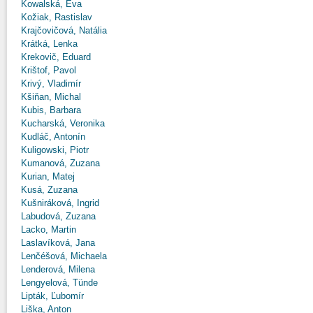
Kowalská, Eva
Kožiak, Rastislav
Krajčovičová, Natália
Krátká, Lenka
Krekovič, Eduard
Krištof, Pavol
Krivý, Vladimír
Kšiňan, Michal
Kubis, Barbara
Kucharská, Veronika
Kudláč, Antonín
Kuligowski, Piotr
Kumanová, Zuzana
Kurian, Matej
Kusá, Zuzana
Kušniráková, Ingrid
Labudová, Zuzana
Lacko, Martin
Laslavíková, Jana
Lenčéšová, Michaela
Lenderová, Milena
Lengyelová, Tünde
Lipták, Ľubomír
Liška, Anton