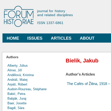
Ski
mai
Forum Historiae
journal for history
con
and related disciplines
ISSN 1337-6861
HOME
ISSUES
ARTICLES
ABOUT
Main menu
Authors
Bielik, Jakub
Alberty, Július
Almer, Jiří
Author's Articles
Andělová, Kristina
Andráš, Matej
The Cafés of Žilina, 1918 –
Arpáš, Róbert
Audoin-Rouzeau, Stéphane
Babić, Petra
Babják, Juraj
Baer, Josette
Bagdi, Sára