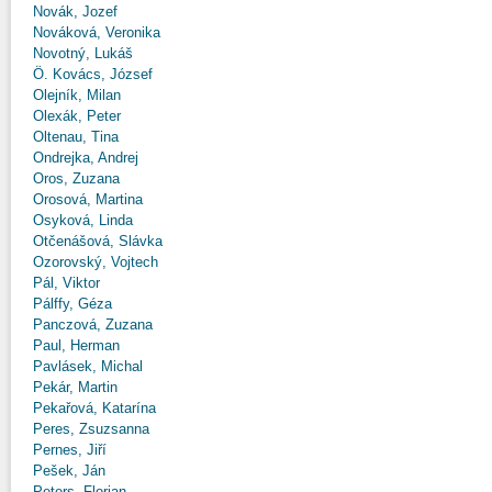
Novák, Jozef
Nováková, Veronika
Novotný, Lukáš
Ö. Kovács, József
Olejník, Milan
Olexák, Peter
Oltenau, Tina
Ondrejka, Andrej
Oros, Zuzana
Orosová, Martina
Osyková, Linda
Otčenášová, Slávka
Ozorovský, Vojtech
Pál, Viktor
Pálffy, Géza
Panczová, Zuzana
Paul, Herman
Pavlásek, Michal
Pekár, Martin
Pekařová, Katarína
Peres, Zsuzsanna
Pernes, Jiří
Pešek, Ján
Peters, Florian