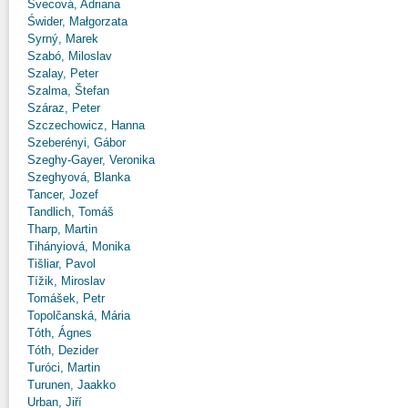
Švecová, Adriana
Świder, Małgorzata
Syrný, Marek
Szabó, Miloslav
Szalay, Peter
Szalma, Štefan
Száraz, Peter
Szczechowicz, Hanna
Szeberényi, Gábor
Szeghy-Gayer, Veronika
Szeghyová, Blanka
Tancer, Jozef
Tandlich, Tomáš
Tharp, Martin
Tihányiová, Monika
Tišliar, Pavol
Tížik, Miroslav
Tomášek, Petr
Topolčanská, Mária
Tóth, Ágnes
Tóth, Dezider
Turóci, Martin
Turunen, Jaakko
Urban, Jiří