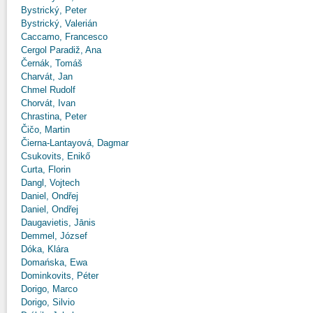
Bystrický, Peter
Bystrický, Valerián
Caccamo, Francesco
Cergol Paradiž, Ana
Černák, Tomáš
Charvát, Jan
Chmel Rudolf
Chorvát, Ivan
Chrastina, Peter
Čičo, Martin
Čierna-Lantayová, Dagmar
Csukovits, Enikő
Curta, Florin
Dangl, Vojtech
Daniel, Ondřej
Daniel, Ondřej
Daugavietis, Jānis
Demmel, József
Dóka, Klára
Domańska, Ewa
Dominkovits, Péter
Dorigo, Marco
Dorigo, Silvio