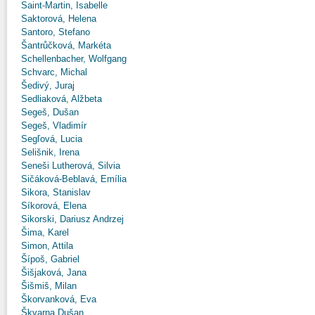
Saint-Martin, Isabelle
Saktorová, Helena
Santoro, Stefano
Šantrůčková, Markéta
Schellenbacher, Wolfgang
Schvarc, Michal
Šedivý, Juraj
Sedliaková, Alžbeta
Segeš, Dušan
Segeš, Vladimír
Segľová, Lucia
Selišnik, Irena
Seneši Lutherová, Silvia
Sičáková-Beblavá, Emília
Sikora, Stanislav
Síkorová, Elena
Sikorski, Dariusz Andrzej
Šima, Karel
Simon, Attila
Šípoš, Gabriel
Šišjaková, Jana
Šišmiš, Milan
Škorvanková, Eva
Škvarna Dušan