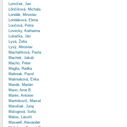
Lomíček, Jan
Lônčíková, Michala
Londák, Miroslav
Londáková, Elena
Loučová, Petra
Lovecky, Katharina
Lukačka, Ján
Lysá, Žofia
Lysý, Miroslav
Machalíková, Pavla
Machek, Jakub
Macho, Peter
Maglia, Radka
Maliniak, Pavol
Maliniaková, Erika
Manák, Marián
Mann, Arne B.
Marès, Antoine
Martinkovič, Marcel
Marušiak, Juraj
Maťugová, Soňa
Matus, László
Maxwell, Alexander