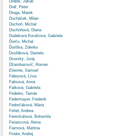
Drábik, Jakub
Dráľ, Peter
Druga, Marek
Ducháček, Milan
Duchoň, Michal
Duchoňová, Diana
Dudeková Kováčová, Gabriela
Ďurčo, Michal
Ďuriška, Zdenko
Dvořáková, Daniela
Dvorský, Juraj
Džambazovič, Roman
Etienne, Samuel
Fábryová, Lívia
Falisová, Anna
Fatková, Gabriela
Fedeles, Tamás
Federmayer, Frederik
Fedorčáková, Mária
Fehér, Andrea
Ferenčuhová, Bohumila
Feriancová, Alena
Fiamová, Martina
Findor, Andrej