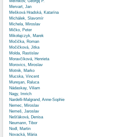
Meľnikov, Georgij P.
Mervart, Jan
Mešková Hradská, Katarína
Michálek, Slavomír
Michela, Miroslav
Mičko, Peter
Mikołajczyk, Marek
Močička, Roman
Močičková, Jitka
Molda, Rastislav
Moravčíková, Henrieta
Morovics, Miroslav
Motnik, Marko
Mucska, Vincent
Mureşan, Raluca
Nádaskay, Viliam
Nagy, Imrich
Nardelli-Malgrand, Anne-Sophie
Nemec, Miroslav
Nemeš, Jaroslav
Nešťáková, Denisa
Neumann, Tibor
Nodl, Martin
Novacká, Mária