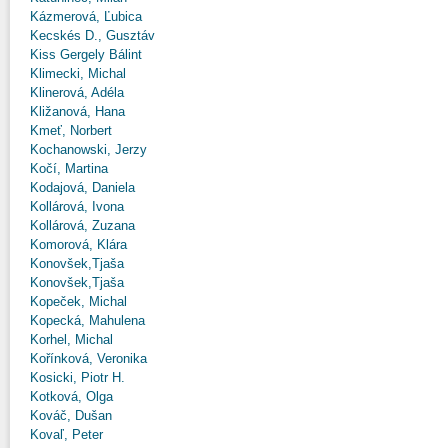
Kázmerová, Ľubica
Kecskés D., Gusztáv
Kiss Gergely Bálint
Klimecki, Michal
Klinerová, Adéla
Kližanová, Hana
Kmeť, Norbert
Kochanowski, Jerzy
Kočí, Martina
Kodajová, Daniela
Kollárová, Ivona
Kollárová, Zuzana
Komorová, Klára
Konovšek,Tjaša
Konovšek,Tjaša
Kopeček, Michal
Kopecká, Mahulena
Korhel, Michal
Kořínková, Veronika
Kosicki, Piotr H.
Kotková, Olga
Kováč, Dušan
Kovaľ, Peter