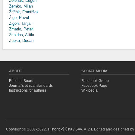
Zeleňák, Eugen
Zemko, Milan
Žifčák, František
Žigo, Pavol
Žigon, Tanja
Zmátlo, Peter
Zsoldos, Attila
Zupka, Dušan
ABOUT
SOCIAL MEDIA
Editorial Board
Facebook Group
Journal's ethical standards
Facebook Page
Instructions for authors
Wikipedia
Copyright © 2007-2022,
Historický ústav SAV, v. v. i.
Edited and designed b