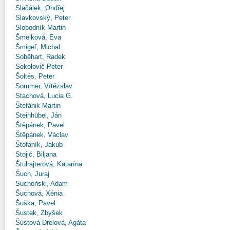
Slačálek, Ondřej
Slavkovský, Peter
Slobodník Martin
Šmelková, Eva
Šmigeľ, Michal
Soběhart, Radek
Sokolovič Peter
Šoltés, Peter
Sommer, Vítězslav
Stachová, Lucia G.
Štefánik Martin
Steinhübel, Ján
Štěpánek, Pavel
Štěpánek, Václav
Štofaník, Jakub
Stojić, Biljana
Štulrajterová, Katarína
Šuch, Juraj
Suchoński, Adam
Šuchová, Xénia
Šuška, Pavel
Šustek, Zbyšek
Šústová Drelová, Agáta