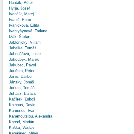
Hunčík, Péter
Hyrja, Jozef
Ivančík, Matej
Ivanič, Peter
Ivaničková, Edita
Ivantyšynová, Tatiana
Ižák, Štefan
Jablonický, Viliam
Jahelka, Tomáš
Jahodářová, Lucie
Jakoubek, Marek
Jakubec, Pavol
Jančura, Peter
Janiš, Dalibor
Jánsky, Jonáš
Janura, Tomáš
Juhász, Balázs
Kačírek, Ľuboš
Kalhous, David
Kamenec, Ivan
Karamoutsiou, Alexandra
Karcol, Marián
Kaška, Václav
Katuninec, Milan