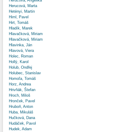
Herucová, Angelika
Herucová, Marta
Hetényi, Martin
Himl, Pavel
Hirt, Tomáš
Hladík, Marek
Hlavačková, Miriam
Hlavačková, Miriam
Hlavinka, Ján
Hlavová, Viera
Holec, Roman
Hollý, Karol
Holub, Ondřej
Holubec, Stanislav
Homoľa, Tomáš
Horz, Andrea
Hrivňák, Štefan
Hroch, Miloš
Hronček, Pavel
Hruboň, Anton
Huba, Mikuláš
Hučková, Dana
Hudáček, Pavol
Hudek, Adam