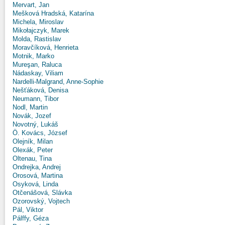
Mervart, Jan
Mešková Hradská, Katarína
Michela, Miroslav
Mikołajczyk, Marek
Molda, Rastislav
Moravčíková, Henrieta
Motnik, Marko
Mureşan, Raluca
Nádaskay, Viliam
Nardelli-Malgrand, Anne-Sophie
Nešťáková, Denisa
Neumann, Tibor
Nodl, Martin
Novák, Jozef
Novotný, Lukáš
Ö. Kovács, József
Olejník, Milan
Olexák, Peter
Oltenau, Tina
Ondrejka, Andrej
Orosová, Martina
Osyková, Linda
Otčenášová, Slávka
Ozorovský, Vojtech
Pál, Viktor
Pálffy, Géza