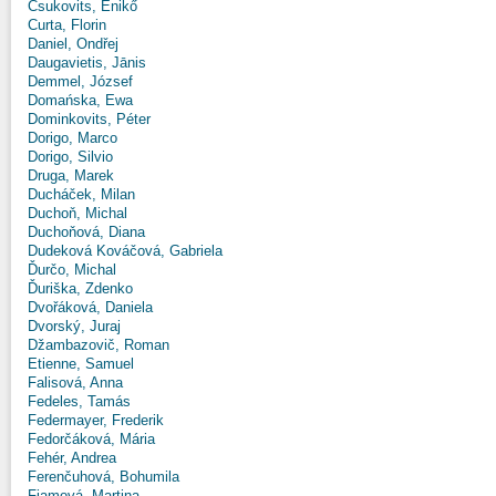
Csukovits, Enikő
Curta, Florin
Daniel, Ondřej
Daugavietis, Jānis
Demmel, József
Domańska, Ewa
Dominkovits, Péter
Dorigo, Marco
Dorigo, Silvio
Druga, Marek
Ducháček, Milan
Duchoň, Michal
Duchoňová, Diana
Dudeková Kováčová, Gabriela
Ďurčo, Michal
Ďuriška, Zdenko
Dvořáková, Daniela
Dvorský, Juraj
Džambazovič, Roman
Etienne, Samuel
Falisová, Anna
Fedeles, Tamás
Federmayer, Frederik
Fedorčáková, Mária
Fehér, Andrea
Ferenčuhová, Bohumila
Fiamová, Martina