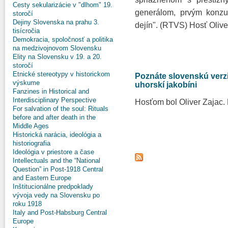
Cesty sekularizácie v "dlhom" 19.
generálom, prvým konzu
storočí
Dejiny Slovenska na prahu 3.
dejín". (RTVS) Hosť Olive
tisícročia
Demokracia, spoločnosť a politika
na medzivojnovom Slovensku
Elity na Slovensku v 19. a 20.
storočí
Etnické stereotypy v historickom
Poznáte slovenskú verzi
výskume
uhorskí jakobíni
Fanzines in Historical and
Interdisciplinary Perspective
Hosťom bol Oliver Zajac.
For salvation of the soul: Rituals
before and after death in the
Middle Ages
Historická narácia, ideológia a
historiografia
Ideológia v priestore a čase
Intellectuals and the “National
Question” in Post-1918 Central
and Eastern Europe
Inštitucionálne predpoklady
vývoja vedy na Slovensku po
roku 1918
Italy and Post-Habsburg Central
Europe