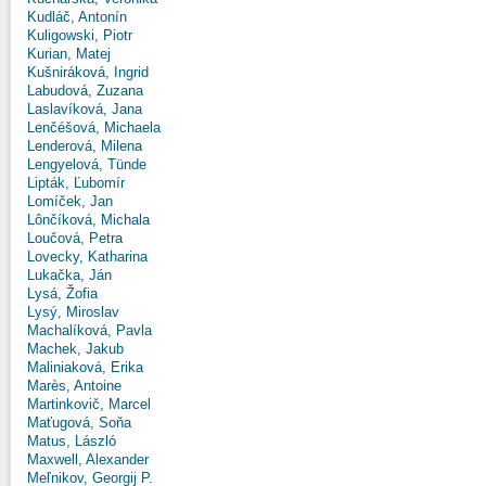
Kudláč, Antonín
Kuligowski, Piotr
Kurian, Matej
Kušniráková, Ingrid
Labudová, Zuzana
Laslavíková, Jana
Lenčéšová, Michaela
Lenderová, Milena
Lengyelová, Tünde
Lipták, Ľubomír
Lomíček, Jan
Lônčíková, Michala
Loučová, Petra
Lovecky, Katharina
Lukačka, Ján
Lysá, Žofia
Lysý, Miroslav
Machalíková, Pavla
Machek, Jakub
Maliniaková, Erika
Marès, Antoine
Martinkovič, Marcel
Maťugová, Soňa
Matus, László
Maxwell, Alexander
Meľnikov, Georgij P.