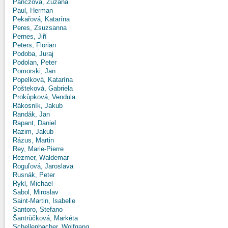
Panczová, Zuzana
Paul, Herman
Pekařová, Katarína
Peres, Zsuzsanna
Pernes, Jiří
Peters, Florian
Podoba, Juraj
Podolan, Peter
Pomorski, Jan
Popelková, Katarína
Pošteková, Gabriela
Prokůpková, Vendula
Rákosník, Jakub
Randák, Jan
Rapant, Daniel
Razim, Jakub
Rázus, Martin
Rey, Marie-Pierre
Rezmer, Waldemar
Roguľová, Jaroslava
Rusnák, Peter
Rykl, Michael
Sabol, Miroslav
Saint-Martin, Isabelle
Santoro, Stefano
Šantrůčková, Markéta
Schellenbacher, Wolfgang