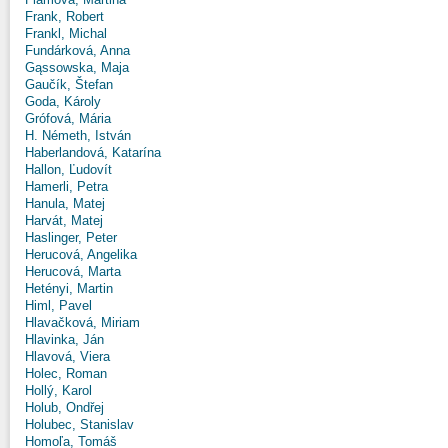
Frank, Robert
Frankl, Michal
Fundárková, Anna
Gąssowska, Maja
Gaučík, Štefan
Goda, Károly
Grófová, Mária
H. Németh, István
Haberlandová, Katarína
Hallon, Ľudovít
Hamerli, Petra
Hanula, Matej
Harvát, Matej
Haslinger, Peter
Herucová, Angelika
Herucová, Marta
Hetényi, Martin
Himl, Pavel
Hlavačková, Miriam
Hlavinka, Ján
Hlavová, Viera
Holec, Roman
Hollý, Karol
Holub, Ondřej
Holubec, Stanislav
Homoľa, Tomáš