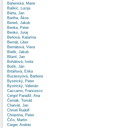
Bahenská, Marie
Balikić, Lucija
Bárta, Jan
Bartha, Ákos
Beneš, Jakub
Benka, Peter
Benko, Juraj
Beňová, Katarína
Bernát, Libor
Bernátová, Viera
Bielik, Jakub
Blüml, Jan
Bohálová, Iveta
Botík, Ján
Brtáňová, Erika
Buzássyová, Barbora
Bystrický, Peter
Bystrický, Valerián
Caccamo, Francesco
Cergol Paradiž, Ana
Černák, Tomáš
Charvát, Jan
Chmel Rudolf
Chrastina, Peter
Čičo, Martin
Cieger, András