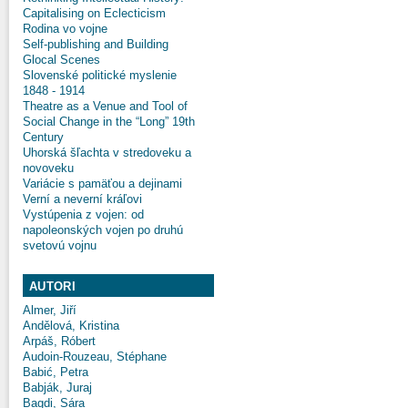
Capitalising on Eclecticism
Rodina vo vojne
Self-publishing and Building
Glocal Scenes
Slovenské politické myslenie
1848 - 1914
Theatre as a Venue and Tool of
Social Change in the “Long” 19th
Century
Uhorská šľachta v stredoveku a
novoveku
Variácie s pamäťou a dejinami
Verní a neverní kráľovi
Vystúpenia z vojen: od
napoleonských vojen po druhú
svetovú vojnu
AUTORI
Almer, Jiří
Andělová, Kristina
Arpáš, Róbert
Audoin-Rouzeau, Stéphane
Babić, Petra
Babják, Juraj
Bagdi, Sára