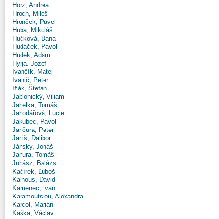
Horz, Andrea
Hroch, Miloš
Hronček, Pavel
Huba, Mikuláš
Hučková, Dana
Hudáček, Pavol
Hudek, Adam
Hyrja, Jozef
Ivančík, Matej
Ivanič, Peter
Ižák, Štefan
Jablonický, Viliam
Jahelka, Tomáš
Jahodářová, Lucie
Jakubec, Pavol
Jančura, Peter
Janiš, Dalibor
Jánsky, Jonáš
Janura, Tomáš
Juhász, Balázs
Kačírek, Ľuboš
Kalhous, David
Kamenec, Ivan
Karamoutsiou, Alexandra
Karcol, Marián
Kaška, Václav