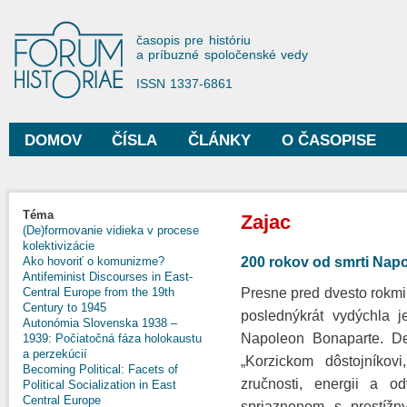
Sko
na
Forum Historiae
časopis pre históriu
hla
a príbuzné spoločenské vedy
obs
ISSN 1337-6861
DOMOV
ČÍSLA
ČLÁNKY
O ČASOPISE
Hlavné menu
Nachádzate sa tu
Téma
Zajac
(De)formovanie vidieka v procese
kolektivizácie
200 rokov od smrti Nap
Ako hovoriť o komunizme?
Antifeminist Discourses in East-
Presne pred dvesto rokmi
Central Europe from the 19th
Century to 1945
poslednýkrát vydýchla j
Autonómia Slovenska 1938 –
Napoleon Bonaparte. D
1939: Počiatočná fáza holokaustu
a perzekúcií
„Korzickom dôstojníkov
Becoming Political: Facets of
zručnosti, energii a 
Political Socialization in East
Central Europe
spriaznenom s prestížn