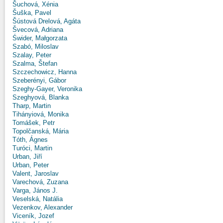
Šuchová, Xénia
Šuška, Pavel
Šústová Drelová, Agáta
Švecová, Adriana
Świder, Małgorzata
Szabó, Miloslav
Szalay, Peter
Szalma, Štefan
Szczechowicz, Hanna
Szeberényi, Gábor
Szeghy-Gayer, Veronika
Szeghyová, Blanka
Tharp, Martin
Tihányiová, Monika
Tomášek, Petr
Topolčanská, Mária
Tóth, Ágnes
Turóci, Martin
Urban, Jiří
Urban, Peter
Valent, Jaroslav
Varechová, Zuzana
Varga, János J.
Veselská, Natália
Vezenkov, Alexander
Viceník, Jozef