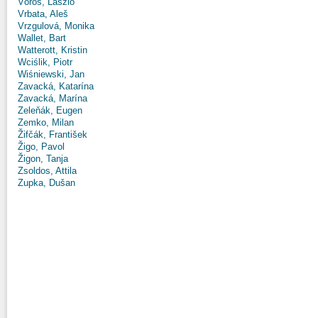
Vörös, László
Vrbata, Aleš
Vrzgulová, Monika
Wallet, Bart
Watterott, Kristin
Wciślik, Piotr
Wiśniewski, Jan
Zavacká, Katarína
Zavacká, Marína
Zeleňák, Eugen
Zemko, Milan
Žifčák, František
Žigo, Pavol
Žigon, Tanja
Zsoldos, Attila
Zupka, Dušan