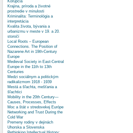
Korupcia
Krajina, príroda a životné
prostredie v minulosti
Kriminalita: Terminológia a
interpretácia
Kvalita života, bývania a
urbanizmu v meste v 19. a 20.
storočí
Local Roots – European
Connections. The Position of
Nazarene Art in 19th-Century
Europe
Medieval Society in East-Central
Europe in the 11th to 13th
Centuries
Medzi sociálnym a politickým
radikalizmom 1918 - 1939
Mestá a šľachta, mešťania a
šľachtici
Mobility in the 20th Century—
Causes, Processes, Effects
Moc a štát v stredovekej Európe
Networking and Trust During the
Cold War
Premeny rodiny v dejinách
Uhorska a Slovenska
Rethinking Intellectual History: