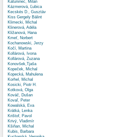
Katuninec, Milan
Kázmerová, Ľubica
Kecskés D., Gusztáv
Kiss Gergely Bálint
Klimecki, Michal
Klinerová, Adéla
Kližanová, Hana
Kmeť, Norbert
Kochanowski, Jerzy
Kočí, Martina
Kollárová, Ivona
Kollárová, Zuzana
Konovšek,Tjaša
Kopeček, Michal
Kopecká, Mahulena
Korhel, Michal
Kosicki, Piotr H.
Kotková, Olga
Kováč, Dušan
Kovaľ, Peter
Kowalská, Eva
Krátká, Lenka
Krištof, Pavol
Krivý, Vladimír
Kšiňan, Michal
Kubis, Barbara
Kucharská, Veronika