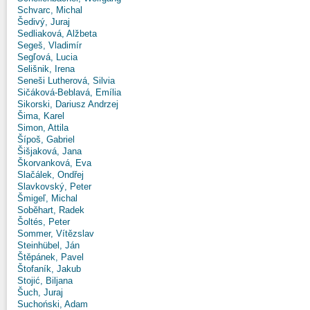
Schvarc, Michal
Šedivý, Juraj
Sedliaková, Alžbeta
Segeš, Vladimír
Segľová, Lucia
Selišnik, Irena
Seneši Lutherová, Silvia
Sičáková-Beblavá, Emília
Sikorski, Dariusz Andrzej
Šima, Karel
Simon, Attila
Šípoš, Gabriel
Šišjaková, Jana
Škorvanková, Eva
Slačálek, Ondřej
Slavkovský, Peter
Šmigeľ, Michal
Soběhart, Radek
Šoltés, Peter
Sommer, Vítězslav
Steinhübel, Ján
Štěpánek, Pavel
Štofaník, Jakub
Stojić, Biljana
Šuch, Juraj
Suchoński, Adam