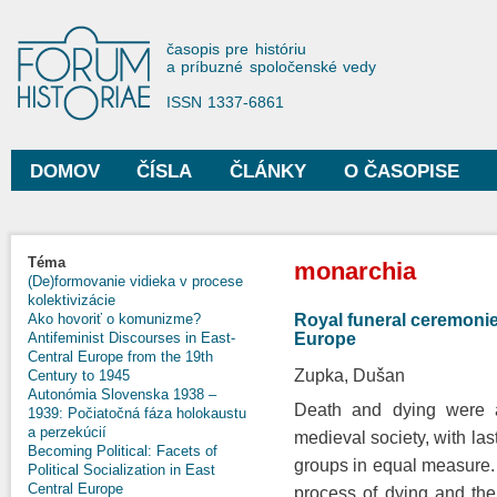
Sko
na
Forum Historiae
časopis pre históriu
hla
a príbuzné spoločenské vedy
obs
ISSN 1337-6861
DOMOV
ČÍSLA
ČLÁNKY
O ČASOPISE
Hlavné menu
Nachádzate sa tu
Téma
monarchia
(De)formovanie vidieka v procese
kolektivizácie
Royal funeral ceremonie
Ako hovoriť o komunizme?
Europe
Antifeminist Discourses in East-
Central Europe from the 19th
Zupka, Dušan
Century to 1945
Autonómia Slovenska 1938 –
Death and dying were a 
1939: Počiatočná fáza holokaustu
a perzekúcií
medieval society, with last
Becoming Political: Facets of
groups in equal measure. H
Political Socialization in East
Central Europe
process of dying and th