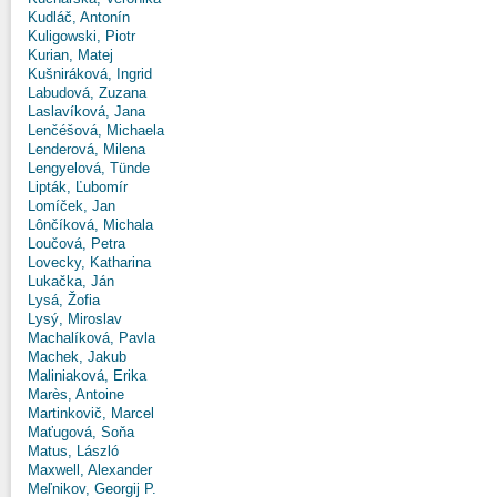
Kudláč, Antonín
Kuligowski, Piotr
Kurian, Matej
Kušniráková, Ingrid
Labudová, Zuzana
Laslavíková, Jana
Lenčéšová, Michaela
Lenderová, Milena
Lengyelová, Tünde
Lipták, Ľubomír
Lomíček, Jan
Lônčíková, Michala
Loučová, Petra
Lovecky, Katharina
Lukačka, Ján
Lysá, Žofia
Lysý, Miroslav
Machalíková, Pavla
Machek, Jakub
Maliniaková, Erika
Marès, Antoine
Martinkovič, Marcel
Maťugová, Soňa
Matus, László
Maxwell, Alexander
Meľnikov, Georgij P.