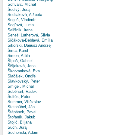
Schvarc, Michal
Šedivý, Juraj
Sedliaková, Alžbeta
Segeš, Vladimír
Segľová, Lucia
Selišnik, Irena
Seneši Lutherová, Silvia
Sičáková-Beblavá, Emília
Sikorski, Dariusz Andrzej
Šima, Karel
Simon, Attila
Šípoš, Gabriel
Šišjaková, Jana
Škorvanková, Eva
Slačálek, Ondřej
Slavkovský, Peter
Šmigeľ, Michal
Soběhart, Radek
Šoltés, Peter
Sommer, Vítězslav
Steinhübel, Ján
Štěpánek, Pavel
Štofaník, Jakub
Stojić, Biljana
Šuch, Juraj
Suchoński, Adam