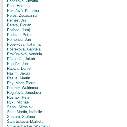
Panczová, Zuzana
Paul, Herman
Pekařová, Katarína
Peres, Zsuzsanna
Pernes, Jiří
Peters, Florian
Podoba, Juraj
Podolan, Peter
Pomorski, Jan
Popelková, Katarína
Pošteková, Gabriela
Prokůpková, Vendula
Rákosník, Jakub
Randák, Jan
Rapant, Daniel
Razim, Jakub
Rázus, Martin
Rey, Marie-Pierre
Rezmer, Waldemar
Roguľová, Jaroslava
Rusnák, Peter
Rykl, Michael
Sabol, Miroslav
Saint-Martin, Isabelle
Santoro, Stefano
Šantrůčková, Markéta
Schellenbacher, Wolfgang