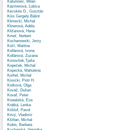
Katuninec, Milan
Kázmerová, Ľubica
Kecskés D., Gusztáv
Kiss Gergely Bálint
Klimecki, Michal
Klinerová, Adéla
Kližanová, Hana
Kmeť, Norbert
Kochanowski, Jerzy
Kočí, Martina
Kollárová, Ivona
Kollárová, Zuzana
Konovšek,Tjaša
Kopeček, Michal
Kopecká, Mahulena
Korhel, Michal
Kosicki, Piotr H.
Kotková, Olga
Kováč, Dušan
Kovaľ, Peter
Kowalská, Eva
Krátká, Lenka
Krištof, Pavol
Krivý, Vladimír
Kšiňan, Michal
Kubis, Barbara
Kucharská, Veronika