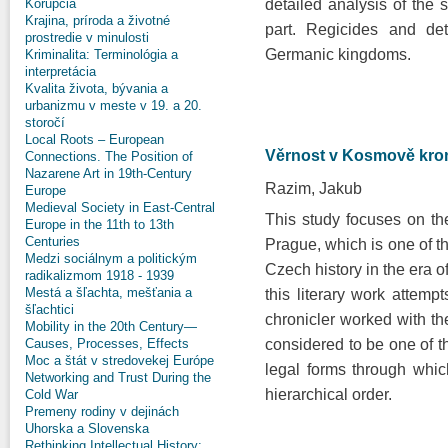
Korupcia
detailed analysis of the 
Krajina, príroda a životné
part. Regicides and de
prostredie v minulosti
Germanic kingdoms.
Kriminalita: Terminológia a
interpretácia
Kvalita života, bývania a
urbanizmu v meste v 19. a 20.
storočí
Local Roots – European
Věrnost v Kosmově kro
Connections. The Position of
Nazarene Art in 19th-Century
Razim, Jakub
Europe
Medieval Society in East-Central
This study focuses on 
Europe in the 11th to 13th
Centuries
Prague, which is one of th
Medzi sociálnym a politickým
Czech history in the era o
radikalizmom 1918 - 1939
Mestá a šľachta, mešťania a
this literary work attemp
šľachtici
chronicler worked with the
Mobility in the 20th Century—
Causes, Processes, Effects
considered to be one of 
Moc a štát v stredovekej Európe
legal forms through whic
Networking and Trust During the
hierarchical order.
Cold War
Premeny rodiny v dejinách
Uhorska a Slovenska
Rethinking Intellectual History: