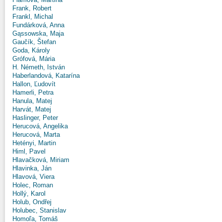
Frank, Robert
Frankl, Michal
Fundárková, Anna
Gąssowska, Maja
Gaučík, Štefan
Goda, Károly
Grófová, Mária
H. Németh, István
Haberlandová, Katarína
Hallon, Ľudovít
Hamerli, Petra
Hanula, Matej
Harvát, Matej
Haslinger, Peter
Herucová, Angelika
Herucová, Marta
Hetényi, Martin
Himl, Pavel
Hlavačková, Miriam
Hlavinka, Ján
Hlavová, Viera
Holec, Roman
Hollý, Karol
Holub, Ondřej
Holubec, Stanislav
Homoľa, Tomáš