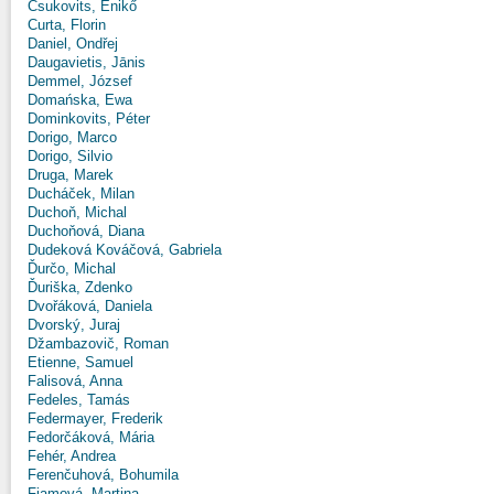
Csukovits, Enikő
Curta, Florin
Daniel, Ondřej
Daugavietis, Jānis
Demmel, József
Domańska, Ewa
Dominkovits, Péter
Dorigo, Marco
Dorigo, Silvio
Druga, Marek
Ducháček, Milan
Duchoň, Michal
Duchoňová, Diana
Dudeková Kováčová, Gabriela
Ďurčo, Michal
Ďuriška, Zdenko
Dvořáková, Daniela
Dvorský, Juraj
Džambazovič, Roman
Etienne, Samuel
Falisová, Anna
Fedeles, Tamás
Federmayer, Frederik
Fedorčáková, Mária
Fehér, Andrea
Ferenčuhová, Bohumila
Fiamová, Martina