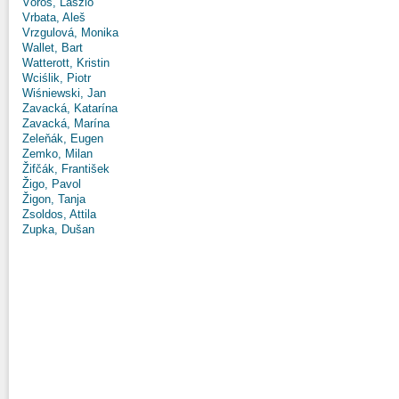
Vörös, László
Vrbata, Aleš
Vrzgulová, Monika
Wallet, Bart
Watterott, Kristin
Wciślik, Piotr
Wiśniewski, Jan
Zavacká, Katarína
Zavacká, Marína
Zeleňák, Eugen
Zemko, Milan
Žifčák, František
Žigo, Pavol
Žigon, Tanja
Zsoldos, Attila
Zupka, Dušan