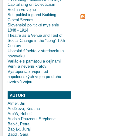
Capitalising on Eclecticism
Rodina vo vojne
Self-publishing and Building
Glocal Scenes
Slovenské politické myslenie
1848 - 1914
Theatre as a Venue and Tool of
Social Change in the “Long” 19th
Century
Uhorská šľachta v stredoveku a
novoveku
Variácie s pamäťou a dejinami
Verní a neverní kráľovi
Vystúpenia z vojen: od
napoleonských vojen po druhú
svetovú vojnu
AUTORI
Almer, Jiří
Andělová, Kristina
Arpáš, Róbert
Audoin-Rouzeau, Stéphane
Babić, Petra
Babják, Juraj
Bagdi, Sára