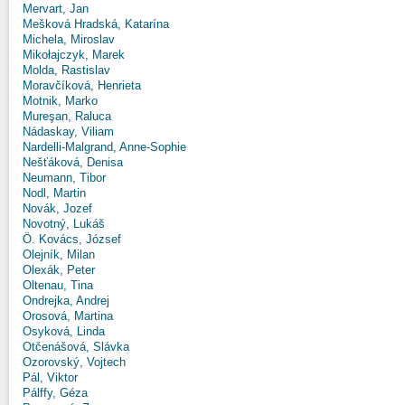
Mervart, Jan
Mešková Hradská, Katarína
Michela, Miroslav
Mikołajczyk, Marek
Molda, Rastislav
Moravčíková, Henrieta
Motnik, Marko
Mureşan, Raluca
Nádaskay, Viliam
Nardelli-Malgrand, Anne-Sophie
Nešťáková, Denisa
Neumann, Tibor
Nodl, Martin
Novák, Jozef
Novotný, Lukáš
Ö. Kovács, József
Olejník, Milan
Olexák, Peter
Oltenau, Tina
Ondrejka, Andrej
Orosová, Martina
Osyková, Linda
Otčenášová, Slávka
Ozorovský, Vojtech
Pál, Viktor
Pálffy, Géza