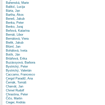
Bahenská, Marie
Balikić, Lucija
Bárta, Jan
Bartha, Ákos
Beneš, Jakub
Benka, Peter
Benko, Juraj
Beňová, Katarína
Bernát, Libor
Bernátová, Viera
Bielik, Jakub
Blüml, Jan
Bohálová, Iveta
Botík, Ján
Brtáňová, Erika
Buzássyová, Barbora
Bystrický, Peter
Bystrický, Valerián
Caccamo, Francesco
Cergol Paradiž, Ana
Černák, Tomáš
Charvát, Jan
Chmel Rudolf
Chrastina, Peter
Čičo, Martin
Cieger, András