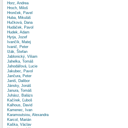
Horz, Andrea
Hroch, Miloš
Hronček, Pavel
Huba, Mikuláš
Hučková, Dana
Hudáček, Pavol
Hudek, Adam
Hyrja, Jozef
Ivančík, Matej
Ivanič, Peter
Ižák, Štefan
Jablonický, Viliam
Jahelka, Tomáš
Jahodářová, Lucie
Jakubec, Pavol
Jančura, Peter
Janiš, Dalibor
Jánsky, Jonáš
Janura, Tomáš
Juhász, Balázs
Kačírek, Ľuboš
Kalhous, David
Kamenec, Ivan
Karamoutsiou, Alexandra
Karcol, Marián
Kaška, Václav