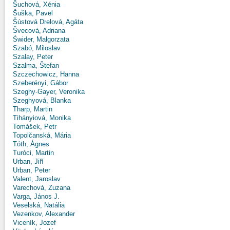
Šuchová, Xénia
Šuška, Pavel
Šústová Drelová, Agáta
Švecová, Adriana
Świder, Małgorzata
Szabó, Miloslav
Szalay, Peter
Szalma, Štefan
Szczechowicz, Hanna
Szeberényi, Gábor
Szeghy-Gayer, Veronika
Szeghyová, Blanka
Tharp, Martin
Tihányiová, Monika
Tomášek, Petr
Topolčanská, Mária
Tóth, Ágnes
Turóci, Martin
Urban, Jiří
Urban, Peter
Valent, Jaroslav
Varechová, Zuzana
Varga, János J.
Veselská, Natália
Vezenkov, Alexander
Viceník, Jozef