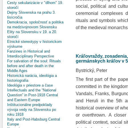
Cesty sekularizácie v "dlhom" 19.
social, political and cult
storočí
Dejiny Slovenska na prahu 3.
ceremonial complexes de
tisícročia
rituals and symbols whic
Demokracia, spoločnosť a politika
na medzivojnovom Slovensku
of the medieval monarchs
Elity na Slovensku v 19. a 20.
storočí
Etnické stereotypy v historickom
výskume
Fanzines in Historical and
Kráľovraždy, zosadenia
Interdisciplinary Perspective
germánskych kráľov v 5. 
For salvation of the soul: Rituals
before and after death in the
Bystrický, Peter
Middle Ages
Historická narácia, ideológia a
The first part of the pap
historiografia
Ideológia v priestore a čase
committed in the kingdoms
Intellectuals and the “National
Vandals, Franks, Burgun
Question” in Post-1918 Central
and Eastern Europe
and Heruli in the 5th a
Inštitucionálne predpoklady
historical overview of wh
vývoja vedy na Slovensku po
roku 1918
or overthrown. A closer
Italy and Post-Habsburg Central
political context, social 
Europe