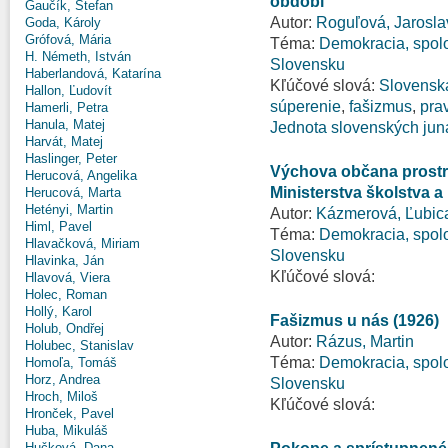
období
Gaučík, Štefan
Autor:
Roguľová, Jarosla
Goda, Károly
Grófová, Mária
Téma:
Demokracia, spolo
H. Németh, István
Slovensku
Haberlandová, Katarína
Kľúčové slová:
Slovensk
Hallon, Ľudovít
súperenie
,
fašizmus
,
prav
Hamerli, Petra
Hanula, Matej
Jednota slovenských jun
Harvát, Matej
Haslinger, Peter
Výchova občana prostr
Herucová, Angelika
Ministerstva školstva a
Herucová, Marta
Hetényi, Martin
Autor:
Kázmerová, Ľubic
Himl, Pavel
Téma:
Demokracia, spolo
Hlavačková, Miriam
Slovensku
Hlavinka, Ján
Kľúčové slová:
Hlavová, Viera
Holec, Roman
Hollý, Karol
Fašizmus u nás (1926)
Holub, Ondřej
Autor:
Rázus, Martin
Holubec, Stanislav
Téma:
Demokracia, spolo
Homoľa, Tomáš
Horz, Andrea
Slovensku
Hroch, Miloš
Kľúčové slová:
Hronček, Pavel
Huba, Mikuláš
Hučková, Dana