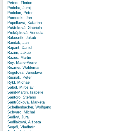
Peters, Florian
Podoba, Juraj
Podolan, Peter
Pomorski, Jan
Popelková, Katarína
Pošteková, Gabriela
Prokůpková, Vendula
Rákosník, Jakub
Randák, Jan
Rapant, Daniel
Razim, Jakub
Rázus, Martin
Rey, Marie-Pierre
Rezmer, Waldemar
Roguľová, Jaroslava
Rusnák, Peter
Rykl, Michael
Sabol, Miroslav
Saint-Martin, Isabelle
Santoro, Stefano
Šantrůčková, Markéta
Schellenbacher, Wolfgang
Schvarc, Michal
Šedivý, Juraj
Sedliaková, Alžbeta
Segeš, Vladimír