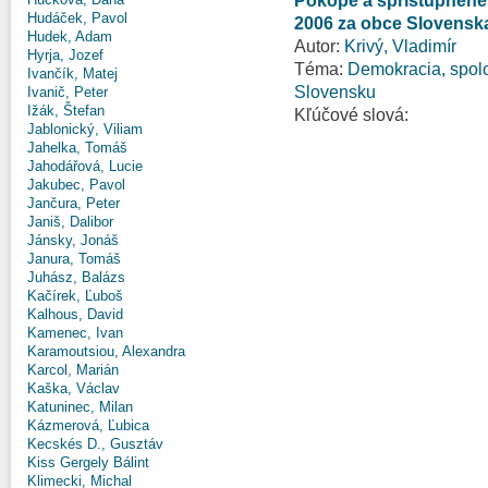
Pokope a sprístupnené:
Hudáček, Pavol
2006 za obce Slovensk
Hudek, Adam
Autor:
Krivý, Vladimír
Hyrja, Jozef
Téma:
Demokracia, spolo
Ivančík, Matej
Slovensku
Ivanič, Peter
Ižák, Štefan
Kľúčové slová:
Jablonický, Viliam
Jahelka, Tomáš
Jahodářová, Lucie
Jakubec, Pavol
Jančura, Peter
Janiš, Dalibor
Jánsky, Jonáš
Janura, Tomáš
Juhász, Balázs
Kačírek, Ľuboš
Kalhous, David
Kamenec, Ivan
Karamoutsiou, Alexandra
Karcol, Marián
Kaška, Václav
Katuninec, Milan
Kázmerová, Ľubica
Kecskés D., Gusztáv
Kiss Gergely Bálint
Klimecki, Michal