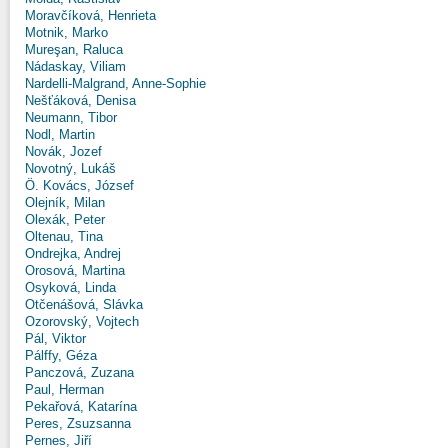
Moravčíková, Henrieta
Motnik, Marko
Mureşan, Raluca
Nádaskay, Viliam
Nardelli-Malgrand, Anne-Sophie
Nešťáková, Denisa
Neumann, Tibor
Nodl, Martin
Novák, Jozef
Novotný, Lukáš
Ö. Kovács, József
Olejník, Milan
Olexák, Peter
Oltenau, Tina
Ondrejka, Andrej
Orosová, Martina
Osyková, Linda
Otčenášová, Slávka
Ozorovský, Vojtech
Pál, Viktor
Pálffy, Géza
Panczová, Zuzana
Paul, Herman
Pekařová, Katarína
Peres, Zsuzsanna
Pernes, Jiří