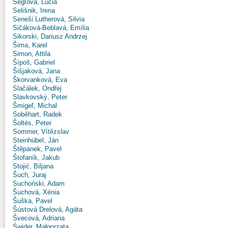
Segľová, Lucia
Selišnik, Irena
Seneši Lutherová, Silvia
Sičáková-Beblavá, Emília
Sikorski, Dariusz Andrzej
Šima, Karel
Simon, Attila
Šípoš, Gabriel
Šišjaková, Jana
Škorvanková, Eva
Slačálek, Ondřej
Slavkovský, Peter
Šmigeľ, Michal
Soběhart, Radek
Šoltés, Peter
Sommer, Vítězslav
Steinhübel, Ján
Štěpánek, Pavel
Štofaník, Jakub
Stojić, Biljana
Šuch, Juraj
Suchoński, Adam
Šuchová, Xénia
Šuška, Pavel
Šústová Drelová, Agáta
Švecová, Adriana
Świder, Małgorzata