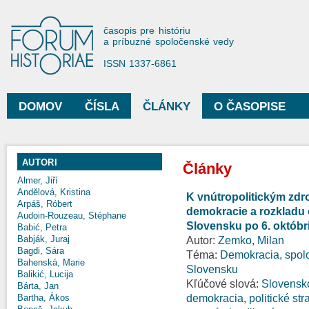
Sko
na
Forum Historiae
časopis pre históriu
hla
a príbuzné spoločenské vedy
obs
ISSN 1337-6861
DOMOV
ČÍSLA
ČLÁNKY
O ČASOPISE
Hlavné menu
AUTORI
Články
Almer, Jiří
Andělová, Kristina
K vnútropolitickým zdr
Arpáš, Róbert
demokracie a rozkladu 
Audoin-Rouzeau, Stéphane
Slovensku po 6. októbr
Babić, Petra
Babják, Juraj
Autor:
Zemko, Milan
Bagdi, Sára
Téma:
Demokracia, spolo
Bahenská, Marie
Slovensku
Balikić, Lucija
Kľúčové slová:
Slovensk
Bárta, Jan
demokracia
,
politické str
Bartha, Ákos