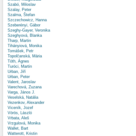
Szabó, Miloslav
Szalay, Peter
Szalma, Štefan
Szczechowicz, Hanna
Szeberényi, Gábor
Szeghy-Gayer, Veronika
Szeghyová, Blanka
Tharp, Martin
Tihányiová, Monika
Tomášek, Petr
Topolčanská, Mária
Tóth, Ágnes
Turóci, Martin
Urban, Jiří
Urban, Peter
Valent, Jaroslav
Varechová, Zuzana
Varga, János J.
Veselská, Natália
Vezenkov, Alexander
Viceník, Jozef
Vörös, László
Vrbata, Aleš
Vrzgulová, Monika
Wallet, Bart
Watterott, Kristin