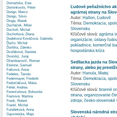
Domańska, Ewa
Ľudové peňažníctvo ako
Dominkovits, Péter
agrárnej strany na Slo
Dorigo, Marco
Dorigo, Silvio
Autor:
Hallon, Ľudovít
Druga, Marek
Téma:
Demokracia, spolo
Ducháček, Milan
Slovensku
Duchoň, Michal
Kľúčové slová:
agrárna s
Duchoňová, Diana
Dudeková Kováčová, Gabriela
organizácie
,
ústavy ľudo
Ďurčo, Michal
pokladnice
,
komerčné ba
Ďuriška, Zdenko
hospodárska kríza
Dvořáková, Daniela
Dvorský, Juraj
Džambazovič, Roman
Sedliacka jazda na Slo
Etienne, Samuel
strany, alebo jej prestí
Falisová, Anna
Autor:
Hanula, Matej
Fedeles, Tamás
Téma:
Demokracia, spolo
Federmayer, Frederik
Fedorčáková, Mária
Slovensku
Fehér, Andrea
Kľúčové slová:
branné or
Ferenčuhová, Bohumila
strana
,
organizovanie čle
Fiamová, Martina
zdroje
,
česko-slovenské 
Frank, Robert
Frankl, Michal
Fundárková, Anna
Slovenská národná str
Gąssowska, Maja