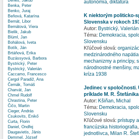
Beneš, Jakub
autonómia
,
diktatúra
Benka, Peter
Benko, Juraj
K niektorým politicko
Beňová, Katarína
Bernát, Libor
Slovenska v rokoch 193
Bernátová, Viera
Autor:
Bystrický, Valerián
Bielik, Jakub
Téma:
Demokracia, spolo
Blüml, Jan
Slovensku
Bohálová, Iveta
Kľúčové slová:
organizác
Botík, Ján
Brtáňová, Erika
medzinárodného napätia
Buzássyová, Barbora
mechanizmy a princípy
,
s
Bystrický, Peter
národnostné menšiny
,
ma
Bystrický, Valerián
kríza 1938
Caccamo, Francesco
Cergol Paradiž, Ana
Černák, Tomáš
Jedinec v spoločnosti.
Charvát, Jan
príklade M. R. Štefánika
Chmel Rudolf
Autor:
Kšiňan, Michal
Chrastina, Peter
Čičo, Martin
Téma:
Demokracia, spolo
Cieger, András
Slovensku
Csukovits, Enikő
Kľúčové slová:
prístupy 
Curta, Florin
francúzska historiografia
Daniel, Ondřej
Daugavietis, Jānis
jednotlivca
,
Milan R. Štef
Demmel, József