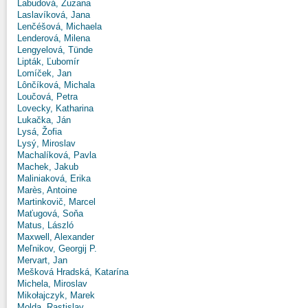
Labudová, Zuzana
Laslavíková, Jana
Lenčéšová, Michaela
Lenderová, Milena
Lengyelová, Tünde
Lipták, Ľubomír
Lomíček, Jan
Lônčíková, Michala
Loučová, Petra
Lovecky, Katharina
Lukačka, Ján
Lysá, Žofia
Lysý, Miroslav
Machalíková, Pavla
Machek, Jakub
Maliniaková, Erika
Marès, Antoine
Martinkovič, Marcel
Maťugová, Soňa
Matus, László
Maxwell, Alexander
Meľnikov, Georgij P.
Mervart, Jan
Mešková Hradská, Katarína
Michela, Miroslav
Mikołajczyk, Marek
Molda, Rastislav