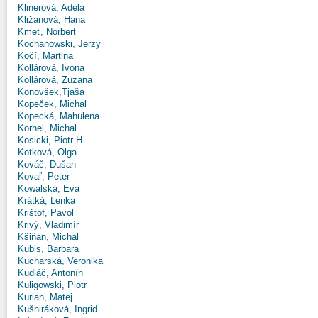
Klinerová, Adéla
Kližanová, Hana
Kmeť, Norbert
Kochanowski, Jerzy
Kočí, Martina
Kollárová, Ivona
Kollárová, Zuzana
Konovšek,Tjaša
Kopeček, Michal
Kopecká, Mahulena
Korhel, Michal
Kosicki, Piotr H.
Kotková, Olga
Kováč, Dušan
Kovaľ, Peter
Kowalská, Eva
Krátká, Lenka
Krištof, Pavol
Krivý, Vladimír
Kšiňan, Michal
Kubis, Barbara
Kucharská, Veronika
Kudláč, Antonín
Kuligowski, Piotr
Kurian, Matej
Kušniráková, Ingrid