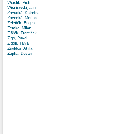
Wciślik, Piotr
Wiśniewski, Jan
Zavacká, Katarína
Zavacká, Marína
Zeleňák, Eugen
Zemko, Milan
Žifčák, František
Žigo, Pavol
Žigon, Tanja
Zsoldos, Attila
Zupka, Dušan