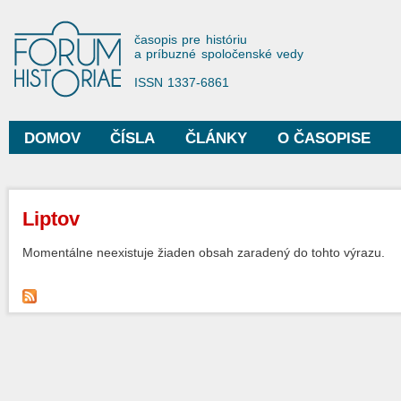
Sko
na
Forum Historiae
časopis pre históriu
hla
a príbuzné spoločenské vedy
obs
ISSN 1337-6861
DOMOV
ČÍSLA
ČLÁNKY
O ČASOPISE
Hlavné menu
Nachádzate sa tu
Liptov
Momentálne neexistuje žiaden obsah zaradený do tohto výrazu.