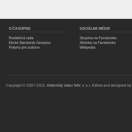
O ČASOPISE
SOCIÁLNE MÉDIÁ
Redakčná rada
Skupina na Facebooku
Etické štandardy časopisu
Stránka na Facebooku
Pokyny pre autorov
Wikipedia
Copyright © 2007-2022,
Historický ústav SAV, v. v. i.
Edited and designed b