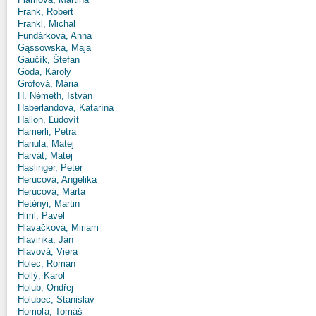
Frank, Robert
Frankl, Michal
Fundárková, Anna
Gąssowska, Maja
Gaučík, Štefan
Goda, Károly
Grófová, Mária
H. Németh, István
Haberlandová, Katarína
Hallon, Ľudovít
Hamerli, Petra
Hanula, Matej
Harvát, Matej
Haslinger, Peter
Herucová, Angelika
Herucová, Marta
Hetényi, Martin
Himl, Pavel
Hlavačková, Miriam
Hlavinka, Ján
Hlavová, Viera
Holec, Roman
Hollý, Karol
Holub, Ondřej
Holubec, Stanislav
Homoľa, Tomáš