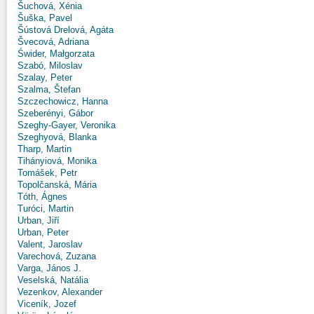
Šuchová, Xénia
Šuška, Pavel
Šústová Drelová, Agáta
Švecová, Adriana
Świder, Małgorzata
Szabó, Miloslav
Szalay, Peter
Szalma, Štefan
Szczechowicz, Hanna
Szeberényi, Gábor
Szeghy-Gayer, Veronika
Szeghyová, Blanka
Tharp, Martin
Tihányiová, Monika
Tomášek, Petr
Topolčanská, Mária
Tóth, Ágnes
Turóci, Martin
Urban, Jiří
Urban, Peter
Valent, Jaroslav
Varechová, Zuzana
Varga, János J.
Veselská, Natália
Vezenkov, Alexander
Viceník, Jozef