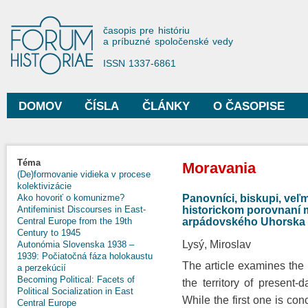
Sko
na
Forum Historiae
časopis pre históriu
hla
a príbuzné spoločenské vedy
obs
ISSN 1337-6861
DOMOV
ČÍSLA
ČLÁNKY
O ČASOPISE
Hlavné menu
Nachádzate sa tu
Téma
Moravania
(De)formovanie vidieka v procese
kolektivizácie
Panovníci, biskupi, veľ
Ako hovoriť o komunizme?
historickom porovnaní 
Antifeminist Discourses in East-
arpádovského Uhorska
Central Europe from the 19th
Century to 1945
Lysý, Miroslav
Autonómia Slovenska 1938 –
1939: Počiatočná fáza holokaustu
The article examines the
a perzekúcií
Becoming Political: Facets of
the territory of present-d
Political Socialization in East
While the first one is con
Central Europe