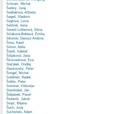
Schvarc, Michal
Šedivý, Juraj
Sedliaková, Alžbeta
Segeš, Vladimír
Segľová, Lucia
Selišnik, Irena
Seneši Lutherová, Silvia
Sičáková-Beblavá, Emília
Sikorski, Dariusz Andrzej
Šima, Karel
Simon, Attila
Šípoš, Gabriel
Šišjaková, Jana
Škorvanková, Eva
Slačálek, Ondřej
Slavkovský, Peter
Šmigeľ, Michal
Soběhart, Radek
Šoltés, Peter
Sommer, Vítězslav
Steinhübel, Ján
Štěpánek, Pavel
Štofaník, Jakub
Stojić, Biljana
Šuch, Juraj
Suchoński, Adam