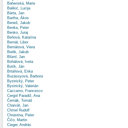
Bahenská, Marie
Balikić, Lucija
Bárta, Jan
Bartha, Ákos
Beneš, Jakub
Benka, Peter
Benko, Juraj
Beňová, Katarína
Bernát, Libor
Bernátová, Viera
Bielik, Jakub
Blüml, Jan
Bohálová, Iveta
Botík, Ján
Brtáňová, Erika
Buzássyová, Barbora
Bystrický, Peter
Bystrický, Valerián
Caccamo, Francesco
Cergol Paradiž, Ana
Černák, Tomáš
Charvát, Jan
Chmel Rudolf
Chrastina, Peter
Čičo, Martin
Cieger, András