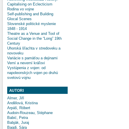
Capitalising on Eclecticism
Rodina vo vojne
Self-publishing and Building
Glocal Scenes
Slovenské politické myslenie
1848 - 1914
Theatre as a Venue and Tool of
Social Change in the “Long” 19th
Century
Uhorská šľachta v stredoveku a
novoveku
Variácie s pamäťou a dejinami
Verní a neverní kráľovi
Vystúpenia z vojen: od
napoleonských vojen po druhú
svetovú vojnu
AUTORI
Almer, Jiří
Andělová, Kristina
Arpáš, Róbert
Audoin-Rouzeau, Stéphane
Babić, Petra
Babják, Juraj
Bagdi, Sára