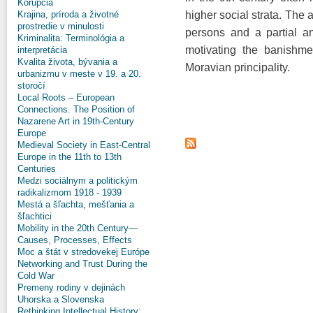
Korupcia
Krajina, príroda a životné
higher social strata. The a
prostredie v minulosti
persons and a partial an
Kriminalita: Terminológia a
motivating the banishme
interpretácia
Kvalita života, bývania a
Moravian principality.
urbanizmu v meste v 19. a 20.
storočí
Local Roots – European
Connections. The Position of
Nazarene Art in 19th-Century
Europe
Medieval Society in East-Central
Europe in the 11th to 13th
Centuries
Medzi sociálnym a politickým
radikalizmom 1918 - 1939
Mestá a šľachta, mešťania a
šľachtici
Mobility in the 20th Century—
Causes, Processes, Effects
Moc a štát v stredovekej Európe
Networking and Trust During the
Cold War
Premeny rodiny v dejinách
Uhorska a Slovenska
Rethinking Intellectual History: