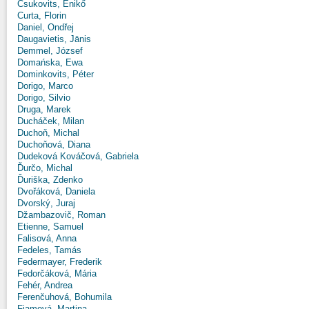
Csukovits, Enikő
Curta, Florin
Daniel, Ondřej
Daugavietis, Jānis
Demmel, József
Domańska, Ewa
Dominkovits, Péter
Dorigo, Marco
Dorigo, Silvio
Druga, Marek
Ducháček, Milan
Duchoň, Michal
Duchoňová, Diana
Dudeková Kováčová, Gabriela
Ďurčo, Michal
Ďuriška, Zdenko
Dvořáková, Daniela
Dvorský, Juraj
Džambazovič, Roman
Etienne, Samuel
Falisová, Anna
Fedeles, Tamás
Federmayer, Frederik
Fedorčáková, Mária
Fehér, Andrea
Ferenčuhová, Bohumila
Fiamová, Martina