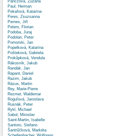
Panczová, Zuzana
Paul, Herman
Pekařová, Katarína
Peres, Zsuzsanna
Pernes, Jiří
Peters, Florian
Podoba, Juraj
Podolan, Peter
Pomorski, Jan
Popelková, Katarína
Pošteková, Gabriela
Prokůpková, Vendula
Rákosník, Jakub
Randák, Jan
Rapant, Daniel
Razim, Jakub
Rázus, Martin
Rey, Marie-Pierre
Rezmer, Waldemar
Roguľová, Jaroslava
Rusnák, Peter
Rykl, Michael
Sabol, Miroslav
Saint-Martin, Isabelle
Santoro, Stefano
Šantrůčková, Markéta
Schellenbacher, Wolfgang