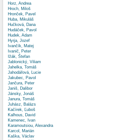
Horz, Andrea
Hroch, Miloš
Hronček, Pavel
Huba, Mikuláš
Hučková, Dana
Hudáček, Pavol
Hudek, Adam
Hyrja, Jozef
Ivančík, Matej
Ivanič, Peter
Ižák, Štefan
Jablonický, Viliam
Jahelka, Tomáš
Jahodářová, Lucie
Jakubec, Pavol
Jančura, Peter
Janiš, Dalibor
Jánsky, Jonáš
Janura, Tomáš
Juhász, Balázs
Kačírek, Ľuboš
Kalhous, David
Kamenec, Ivan
Karamoutsiou, Alexandra
Karcol, Marián
Kaška, Václav