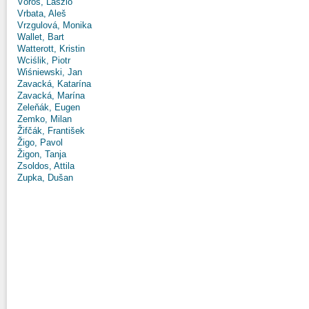
Vörös, László
Vrbata, Aleš
Vrzgulová, Monika
Wallet, Bart
Watterott, Kristin
Wciślik, Piotr
Wiśniewski, Jan
Zavacká, Katarína
Zavacká, Marína
Zeleňák, Eugen
Zemko, Milan
Žifčák, František
Žigo, Pavol
Žigon, Tanja
Zsoldos, Attila
Zupka, Dušan