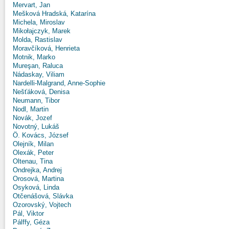
Mervart, Jan
Mešková Hradská, Katarína
Michela, Miroslav
Mikołajczyk, Marek
Molda, Rastislav
Moravčíková, Henrieta
Motnik, Marko
Mureşan, Raluca
Nádaskay, Viliam
Nardelli-Malgrand, Anne-Sophie
Nešťáková, Denisa
Neumann, Tibor
Nodl, Martin
Novák, Jozef
Novotný, Lukáš
Ö. Kovács, József
Olejník, Milan
Olexák, Peter
Oltenau, Tina
Ondrejka, Andrej
Orosová, Martina
Osyková, Linda
Otčenášová, Slávka
Ozorovský, Vojtech
Pál, Viktor
Pálffy, Géza