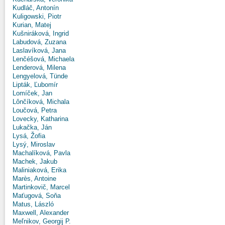
Kudláč, Antonín
Kuligowski, Piotr
Kurian, Matej
Kušniráková, Ingrid
Labudová, Zuzana
Laslavíková, Jana
Lenčéšová, Michaela
Lenderová, Milena
Lengyelová, Tünde
Lipták, Ľubomír
Lomíček, Jan
Lônčíková, Michala
Loučová, Petra
Lovecky, Katharina
Lukačka, Ján
Lysá, Žofia
Lysý, Miroslav
Machalíková, Pavla
Machek, Jakub
Maliniaková, Erika
Marès, Antoine
Martinkovič, Marcel
Maťugová, Soňa
Matus, László
Maxwell, Alexander
Meľnikov, Georgij P.