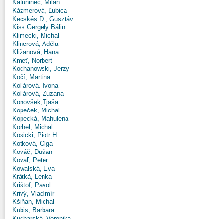
Katuninec, Milan
Kázmerová, Ľubica
Kecskés D., Gusztáv
Kiss Gergely Bálint
Klimecki, Michal
Klinerová, Adéla
Kližanová, Hana
Kmeť, Norbert
Kochanowski, Jerzy
Kočí, Martina
Kollárová, Ivona
Kollárová, Zuzana
Konovšek,Tjaša
Kopeček, Michal
Kopecká, Mahulena
Korhel, Michal
Kosicki, Piotr H.
Kotková, Olga
Kováč, Dušan
Kovaľ, Peter
Kowalská, Eva
Krátká, Lenka
Krištof, Pavol
Krivý, Vladimír
Kšiňan, Michal
Kubis, Barbara
Kucharská, Veronika