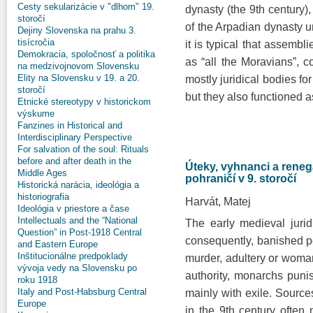
Cesty sekularizácie v "dlhom" 19.
dynasty (the 9th century)
storočí
of the Arpadian dynasty un
Dejiny Slovenska na prahu 3.
tisícročia
it is typical that assembl
Demokracia, spoločnosť a politika
as “all the Moravians”, c
na medzivojnovom Slovensku
Elity na Slovensku v 19. a 20.
mostly juridical bodies fo
storočí
but they also functioned a
Etnické stereotypy v historickom
výskume
Fanzines in Historical and
Interdisciplinary Perspective
For salvation of the soul: Rituals
before and after death in the
Úteky, vyhnanci a rene
Middle Ages
pohraničí v 9. storočí
Historická narácia, ideológia a
historiografia
Harvát, Matej
Ideológia v priestore a čase
Intellectuals and the “National
The early medieval juri
Question” in Post-1918 Central
consequently, banished pe
and Eastern Europe
Inštitucionálne predpoklady
murder, adultery or woman
vývoja vedy na Slovensku po
authority, monarchs punis
roku 1918
Italy and Post-Habsburg Central
mainly with exile. Sources
Europe
in the 9th century often 