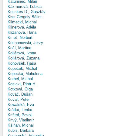
Katuninec, Milan
Kázmerová, Ľubica
Kecskés D., Gusztáv
Kiss Gergely Bálint
Klimecki, Michal
Klinerová, Adéla
Kližanová, Hana
Kmeť, Norbert
Kochanowski, Jerzy
Kočí, Martina
Kollárová, Ivona
Kollárová, Zuzana
Konovšek,Tjaša
Kopeček, Michal
Kopecká, Mahulena
Korhel, Michal
Kosicki, Piotr H.
Kotková, Olga
Kováč, Dušan
Kovaľ, Peter
Kowalská, Eva
Krátká, Lenka
Krištof, Pavol
Krivý, Vladimír
Kšiňan, Michal
Kubis, Barbara
Kucharská, Veronika