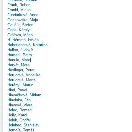
Frank, Robert
Frankl, Michal
Fundárková, Anna
Gąssowska, Maja
Gaučík, Štefan
Goda, Károly
Grófová, Mária
H. Németh, István
Haberlandová, Katarína
Hallon, Ľudovít
Hamerli, Petra
Hanula, Matej
Harvát, Matej
Haslinger, Peter
Herucová, Angelika
Herucová, Marta
Hetényi, Martin
Himl, Pavel
Hlavačková, Miriam
Hlavinka, Ján
Hlavová, Viera
Holec, Roman
Hollý, Karol
Holub, Ondřej
Holubec, Stanislav
Homoľa, Tomáš