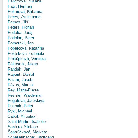
Panczová, Zuzana
Paul, Herman
Pekařová, Katarína
Peres, Zsuzsanna
Pernes, Jiří
Peters, Florian
Podoba, Juraj
Podolan, Peter
Pomorski, Jan
Popelková, Katarína
Pošteková, Gabriela
Prokůpková, Vendula
Rákosník, Jakub
Randák, Jan
Rapant, Daniel
Razim, Jakub
Rázus, Martin
Rey, Marie-Pierre
Rezmer, Waldemar
Roguľová, Jaroslava
Rusnák, Peter
Rykl, Michael
Sabol, Miroslav
Saint-Martin, Isabelle
Santoro, Stefano
Šantrůčková, Markéta
Schellenbacher, Wolfgang