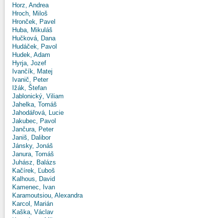
Horz, Andrea
Hroch, Miloš
Hronček, Pavel
Huba, Mikuláš
Hučková, Dana
Hudáček, Pavol
Hudek, Adam
Hyrja, Jozef
Ivančík, Matej
Ivanič, Peter
Ižák, Štefan
Jablonický, Viliam
Jahelka, Tomáš
Jahodářová, Lucie
Jakubec, Pavol
Jančura, Peter
Janiš, Dalibor
Jánsky, Jonáš
Janura, Tomáš
Juhász, Balázs
Kačírek, Ľuboš
Kalhous, David
Kamenec, Ivan
Karamoutsiou, Alexandra
Karcol, Marián
Kaška, Václav