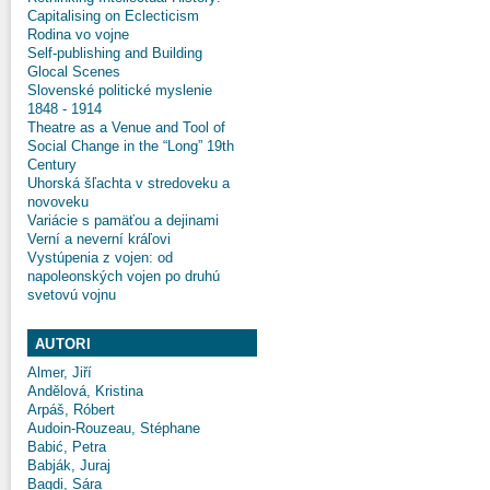
Capitalising on Eclecticism
Rodina vo vojne
Self-publishing and Building
Glocal Scenes
Slovenské politické myslenie
1848 - 1914
Theatre as a Venue and Tool of
Social Change in the “Long” 19th
Century
Uhorská šľachta v stredoveku a
novoveku
Variácie s pamäťou a dejinami
Verní a neverní kráľovi
Vystúpenia z vojen: od
napoleonských vojen po druhú
svetovú vojnu
AUTORI
Almer, Jiří
Andělová, Kristina
Arpáš, Róbert
Audoin-Rouzeau, Stéphane
Babić, Petra
Babják, Juraj
Bagdi, Sára