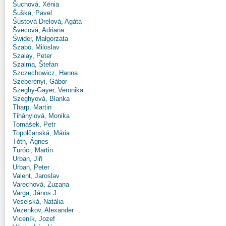
Šuchová, Xénia
Šuška, Pavel
Šústová Drelová, Agáta
Švecová, Adriana
Świder, Małgorzata
Szabó, Miloslav
Szalay, Peter
Szalma, Štefan
Szczechowicz, Hanna
Szeberényi, Gábor
Szeghy-Gayer, Veronika
Szeghyová, Blanka
Tharp, Martin
Tihányiová, Monika
Tomášek, Petr
Topolčanská, Mária
Tóth, Ágnes
Turóci, Martin
Urban, Jiří
Urban, Peter
Valent, Jaroslav
Varechová, Zuzana
Varga, János J.
Veselská, Natália
Vezenkov, Alexander
Viceník, Jozef