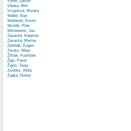
Vörös, László
Vrbata, Aleš
Vrzgulová, Monika
Wallet, Bart
Watterott, Kristin
Wciślik, Piotr
Wiśniewski, Jan
Zavacká, Katarína
Zavacká, Marína
Zeleňák, Eugen
Zemko, Milan
Žifčák, František
Žigo, Pavol
Žigon, Tanja
Zsoldos, Attila
Zupka, Dušan