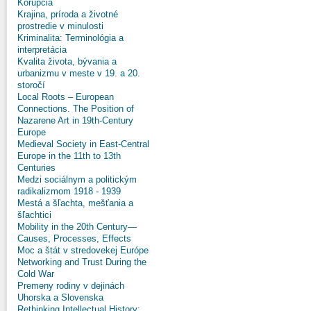
Korupcia
Krajina, príroda a životné
prostredie v minulosti
Kriminalita: Terminológia a
interpretácia
Kvalita života, bývania a
urbanizmu v meste v 19. a 20.
storočí
Local Roots – European
Connections. The Position of
Nazarene Art in 19th-Century
Europe
Medieval Society in East-Central
Europe in the 11th to 13th
Centuries
Medzi sociálnym a politickým
radikalizmom 1918 - 1939
Mestá a šľachta, mešťania a
šľachtici
Mobility in the 20th Century—
Causes, Processes, Effects
Moc a štát v stredovekej Európe
Networking and Trust During the
Cold War
Premeny rodiny v dejinách
Uhorska a Slovenska
Rethinking Intellectual History: