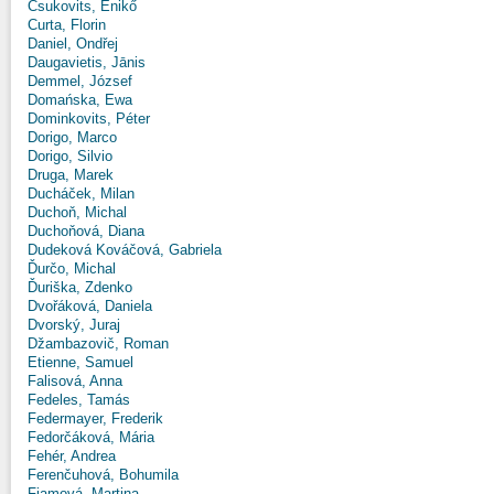
Csukovits, Enikő
Curta, Florin
Daniel, Ondřej
Daugavietis, Jānis
Demmel, József
Domańska, Ewa
Dominkovits, Péter
Dorigo, Marco
Dorigo, Silvio
Druga, Marek
Ducháček, Milan
Duchoň, Michal
Duchoňová, Diana
Dudeková Kováčová, Gabriela
Ďurčo, Michal
Ďuriška, Zdenko
Dvořáková, Daniela
Dvorský, Juraj
Džambazovič, Roman
Etienne, Samuel
Falisová, Anna
Fedeles, Tamás
Federmayer, Frederik
Fedorčáková, Mária
Fehér, Andrea
Ferenčuhová, Bohumila
Fiamová, Martina