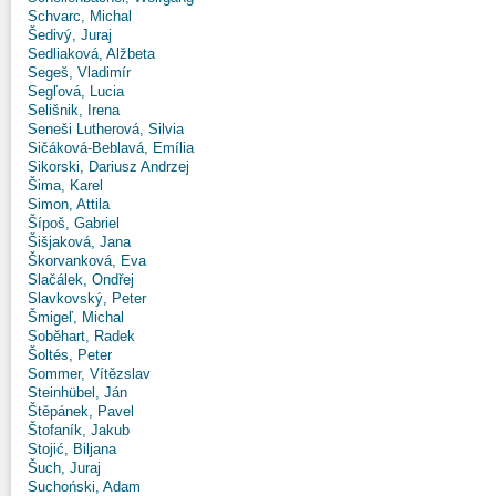
Schvarc, Michal
Šedivý, Juraj
Sedliaková, Alžbeta
Segeš, Vladimír
Segľová, Lucia
Selišnik, Irena
Seneši Lutherová, Silvia
Sičáková-Beblavá, Emília
Sikorski, Dariusz Andrzej
Šima, Karel
Simon, Attila
Šípoš, Gabriel
Šišjaková, Jana
Škorvanková, Eva
Slačálek, Ondřej
Slavkovský, Peter
Šmigeľ, Michal
Soběhart, Radek
Šoltés, Peter
Sommer, Vítězslav
Steinhübel, Ján
Štěpánek, Pavel
Štofaník, Jakub
Stojić, Biljana
Šuch, Juraj
Suchoński, Adam