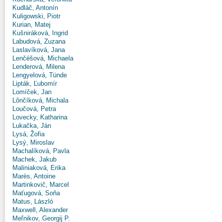
Kudláč, Antonín
Kuligowski, Piotr
Kurian, Matej
Kušniráková, Ingrid
Labudová, Zuzana
Laslavíková, Jana
Lenčéšová, Michaela
Lenderová, Milena
Lengyelová, Tünde
Lipták, Ľubomír
Lomíček, Jan
Lônčíková, Michala
Loučová, Petra
Lovecky, Katharina
Lukačka, Ján
Lysá, Žofia
Lysý, Miroslav
Machalíková, Pavla
Machek, Jakub
Maliniaková, Erika
Marès, Antoine
Martinkovič, Marcel
Maťugová, Soňa
Matus, László
Maxwell, Alexander
Meľnikov, Georgij P.