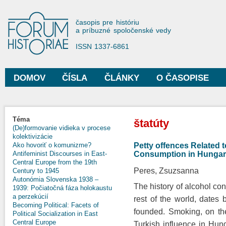
Sko
na
Forum Historiae
časopis pre históriu
hla
a príbuzné spoločenské vedy
obs
ISSN 1337-6861
DOMOV
ČÍSLA
ČLÁNKY
O ČASOPISE
Hlavné menu
Nachádzate sa tu
Téma
štatúty
(De)formovanie vidieka v procese
kolektivizácie
Petty offences Related 
Ako hovoriť o komunizme?
Consumption in Hungary
Antifeminist Discourses in East-
Central Europe from the 19th
Peres, Zsuzsanna
Century to 1945
Autonómia Slovenska 1938 –
The history of alcohol co
1939: Počiatočná fáza holokaustu
a perzekúcií
rest of the world, dates 
Becoming Political: Facets of
founded. Smoking, on th
Political Socialization in East
Central Europe
Turkish influence in Hun