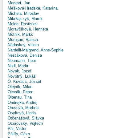
Mervart, Jan
Mešková Hradská, Katarína
Michela, Miroslav
Mikołajczyk, Marek
Molda, Rastislav
Moravčíková, Henrieta
Motnik, Marko
Mureşan, Raluca
Nádaskay, Viliam
Nardelli-Malgrand, Anne-Sophie
Nešťáková, Denisa
Neumann, Tibor
Nodl, Martin
Novák, Jozef
Novotný, Lukáš
Ö. Kovács, József
Olejník, Milan
Olexák, Peter
Oltenau, Tina
Ondrejka, Andrej
Orosová, Martina
Osyková, Linda
Otčenášová, Slávka
Ozorovský, Vojtech
Pál, Viktor
Pálffy, Géza