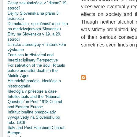
Cesty sekularizácie v "dlhom" 19.
vices were eventually reg
storočí
Dejiny Slovenska na prahu 3.
effects on society and th
tisícročia
Though neither alcohol 
Demokracia, spoločnosť a politika
na medzivojnovom Slovensku
was strictly prohibited, l
Elity na Slovensku v 19. a 20.
of their serious conseq
storočí
sometimes even fines on p
Etnické stereotypy v historickom
výskume
Fanzines in Historical and
Interdisciplinary Perspective
For salvation of the soul: Rituals
before and after death in the
Middle Ages
Historická narácia, ideológia a
historiografia
Ideológia v priestore a čase
Intellectuals and the “National
Question” in Post-1918 Central
and Eastern Europe
Inštitucionálne predpoklady
vývoja vedy na Slovensku po
roku 1918
Italy and Post-Habsburg Central
Europe