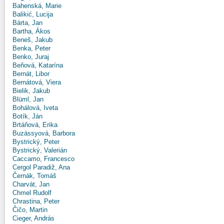
Bahenská, Marie
Balikić, Lucija
Bárta, Jan
Bartha, Ákos
Beneš, Jakub
Benka, Peter
Benko, Juraj
Beňová, Katarína
Bernát, Libor
Bernátová, Viera
Bielik, Jakub
Blüml, Jan
Bohálová, Iveta
Botík, Ján
Brtáňová, Erika
Buzássyová, Barbora
Bystrický, Peter
Bystrický, Valerián
Caccamo, Francesco
Cergol Paradiž, Ana
Černák, Tomáš
Charvát, Jan
Chmel Rudolf
Chrastina, Peter
Čičo, Martin
Cieger, András