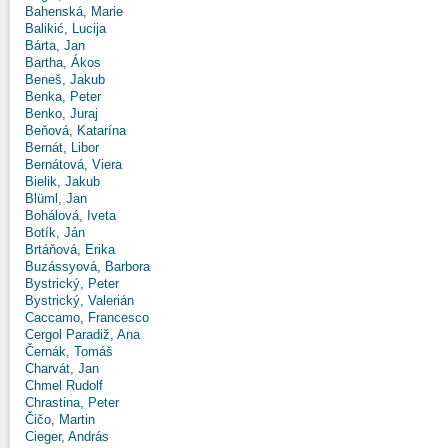
Bahenská, Marie
Balikić, Lucija
Bárta, Jan
Bartha, Ákos
Beneš, Jakub
Benka, Peter
Benko, Juraj
Beňová, Katarína
Bernát, Libor
Bernátová, Viera
Bielik, Jakub
Blüml, Jan
Bohálová, Iveta
Botík, Ján
Brtáňová, Erika
Buzássyová, Barbora
Bystrický, Peter
Bystrický, Valerián
Caccamo, Francesco
Cergol Paradiž, Ana
Černák, Tomáš
Charvát, Jan
Chmel Rudolf
Chrastina, Peter
Čičo, Martin
Cieger, András