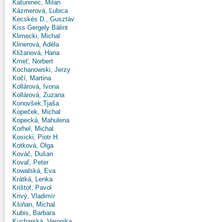
Katuninec, Milan
Kázmerová, Ľubica
Kecskés D., Gusztáv
Kiss Gergely Bálint
Klimecki, Michal
Klinerová, Adéla
Kližanová, Hana
Kmeť, Norbert
Kochanowski, Jerzy
Kočí, Martina
Kollárová, Ivona
Kollárová, Zuzana
Konovšek,Tjaša
Kopeček, Michal
Kopecká, Mahulena
Korhel, Michal
Kosicki, Piotr H.
Kotková, Olga
Kováč, Dušan
Kovaľ, Peter
Kowalská, Eva
Krátká, Lenka
Krištof, Pavol
Krivý, Vladimír
Kšiňan, Michal
Kubis, Barbara
Kucharská, Veronika