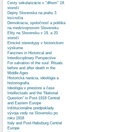
Cesty sekularizácie v "dlhom" 19.
storočí
Dejiny Slovenska na prahu 3.
tisícročia
Demokracia, spoločnosť a politika
na medzivojnovom Slovensku
Elity na Slovensku v 19. a 20.
storočí
Etnické stereotypy v historickom
výskume
Fanzines in Historical and
Interdisciplinary Perspective
For salvation of the soul: Rituals
before and after death in the
Middle Ages
Historická narácia, ideológia a
historiografia
Ideológia v priestore a čase
Intellectuals and the “National
Question” in Post-1918 Central
and Eastern Europe
Inštitucionálne predpoklady
vývoja vedy na Slovensku po
roku 1918
Italy and Post-Habsburg Central
Europe