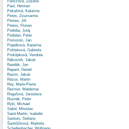
Panczová, Zuzana
Paul, Herman
Pekařová, Katarína
Peres, Zsuzsanna
Pernes, Jiří
Peters, Florian
Podoba, Juraj
Podolan, Peter
Pomorski, Jan
Popelková, Katarína
Pošteková, Gabriela
Prokůpková, Vendula
Rákosník, Jakub
Randák, Jan
Rapant, Daniel
Razim, Jakub
Rázus, Martin
Rey, Marie-Pierre
Rezmer, Waldemar
Roguľová, Jaroslava
Rusnák, Peter
Rykl, Michael
Sabol, Miroslav
Saint-Martin, Isabelle
Santoro, Stefano
Šantrůčková, Markéta
Schellenbacher, Wolfgang