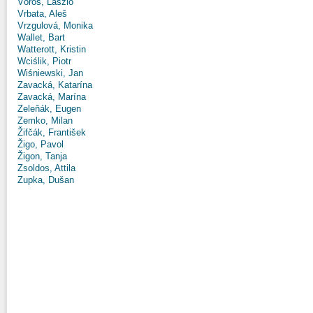
Vörös, László
Vrbata, Aleš
Vrzgulová, Monika
Wallet, Bart
Watterott, Kristin
Wciślik, Piotr
Wiśniewski, Jan
Zavacká, Katarína
Zavacká, Marína
Zeleňák, Eugen
Zemko, Milan
Žifčák, František
Žigo, Pavol
Žigon, Tanja
Zsoldos, Attila
Zupka, Dušan