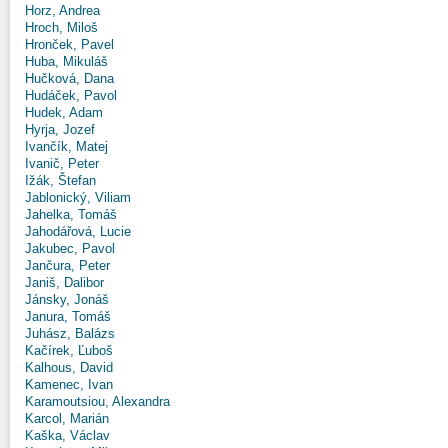
Horz, Andrea
Hroch, Miloš
Hronček, Pavel
Huba, Mikuláš
Hučková, Dana
Hudáček, Pavol
Hudek, Adam
Hyrja, Jozef
Ivančík, Matej
Ivanič, Peter
Ižák, Štefan
Jablonický, Viliam
Jahelka, Tomáš
Jahodářová, Lucie
Jakubec, Pavol
Jančura, Peter
Janiš, Dalibor
Jánsky, Jonáš
Janura, Tomáš
Juhász, Balázs
Kačírek, Ľuboš
Kalhous, David
Kamenec, Ivan
Karamoutsiou, Alexandra
Karcol, Marián
Kaška, Václav