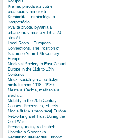
Korupcia
Krajina, príroda a životné
prostredie v minulosti
Kriminalita: Terminológia a
interpretácia
Kvalita života, bývania a
urbanizmu v meste v 19. a 20.
storočí
Local Roots – European
Connections. The Position of
Nazarene Art in 19th-Century
Europe
Medieval Society in East-Central
Europe in the 11th to 13th
Centuries
Medzi sociálnym a politickým
radikalizmom 1918 - 1939
Mestá a šľachta, mešťania a
šľachtici
Mobility in the 20th Century—
Causes, Processes, Effects
Moc a štát v stredovekej Európe
Networking and Trust During the
Cold War
Premeny rodiny v dejinách
Uhorska a Slovenska
Rethinking Intellectual History: