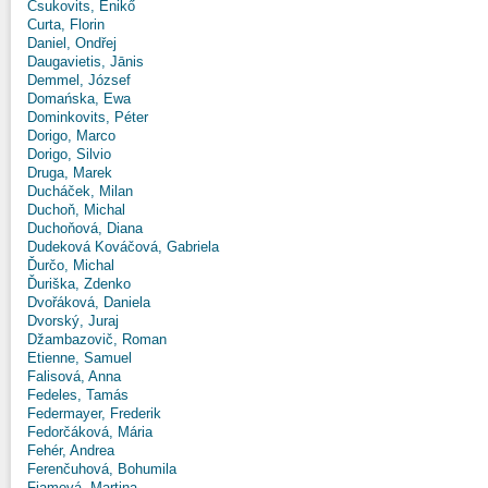
Csukovits, Enikő
Curta, Florin
Daniel, Ondřej
Daugavietis, Jānis
Demmel, József
Domańska, Ewa
Dominkovits, Péter
Dorigo, Marco
Dorigo, Silvio
Druga, Marek
Ducháček, Milan
Duchoň, Michal
Duchoňová, Diana
Dudeková Kováčová, Gabriela
Ďurčo, Michal
Ďuriška, Zdenko
Dvořáková, Daniela
Dvorský, Juraj
Džambazovič, Roman
Etienne, Samuel
Falisová, Anna
Fedeles, Tamás
Federmayer, Frederik
Fedorčáková, Mária
Fehér, Andrea
Ferenčuhová, Bohumila
Fiamová, Martina