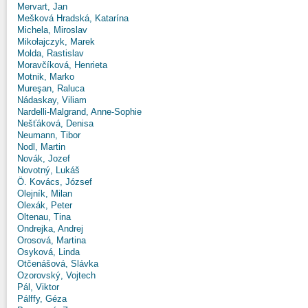
Mervart, Jan
Mešková Hradská, Katarína
Michela, Miroslav
Mikołajczyk, Marek
Molda, Rastislav
Moravčíková, Henrieta
Motnik, Marko
Mureşan, Raluca
Nádaskay, Viliam
Nardelli-Malgrand, Anne-Sophie
Nešťáková, Denisa
Neumann, Tibor
Nodl, Martin
Novák, Jozef
Novotný, Lukáš
Ö. Kovács, József
Olejník, Milan
Olexák, Peter
Oltenau, Tina
Ondrejka, Andrej
Orosová, Martina
Osyková, Linda
Otčenášová, Slávka
Ozorovský, Vojtech
Pál, Viktor
Pálffy, Géza