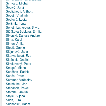
Schvarc, Michal
Šedivý, Juraj
Sedliaková, Alžbeta
Segeš, Vladimír
Segľová, Lucia
Selišnik, Irena
Seneši Lutherová, Silvia
Sičáková-Beblavá, Emília
Sikorski, Dariusz Andrzej
Šima, Karel
Simon, Attila
Šípoš, Gabriel
Šišjaková, Jana
Škorvanková, Eva
Slačálek, Ondřej
Slavkovský, Peter
Šmigeľ, Michal
Soběhart, Radek
Šoltés, Peter
Sommer, Vítězslav
Steinhübel, Ján
Štěpánek, Pavel
Štofaník, Jakub
Stojić, Biljana
Šuch, Juraj
Suchoński, Adam