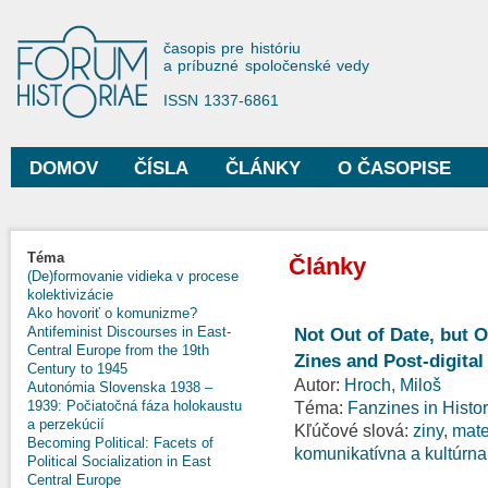
Sko
na
Forum Historiae
časopis pre históriu
hla
a príbuzné spoločenské vedy
obs
ISSN 1337-6861
DOMOV
ČÍSLA
ČLÁNKY
O ČASOPISE
Hlavné menu
Téma
Články
(De)formovanie vidieka v procese
kolektivizácie
Ako hovoriť o komunizme?
Antifeminist Discourses in East-
Not Out of Date, but O
Central Europe from the 19th
Zines and Post-digita
Century to 1945
Autor:
Hroch, Miloš
Autonómia Slovenska 1938 –
1939: Počiatočná fáza holokaustu
Téma:
Fanzines in Histor
a perzekúcií
Kľúčové slová:
ziny
,
mate
Becoming Political: Facets of
komunikatívna a kultúrn
Political Socialization in East
Central Europe