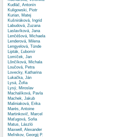
Kudláč, Antonín
Kuligowski, Piotr
Kurian, Matej
Kušniráková, Ingrid
Labudová, Zuzana
Laslavíková, Jana
Lenčéšová, Michaela
Lenderová, Milena
Lengyelová, Tünde
Lipták, Ľubomír
Lomíček, Jan
Lônčíková, Michala
Loučová, Petra
Lovecky, Katharina
Lukačka, Ján
Lysá, Žofia
Lysý, Miroslav
Machalíková, Pavla
Machek, Jakub
Maliniaková, Erika
Marès, Antoine
Martinkovič, Marcel
Maťugová, Soňa
Matus, László
Maxwell, Alexander
Meľnikov, Georgij P.