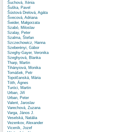
Šuchová, Xénia
Šuška, Pavel
Šústová Drelová, Agáta
Švecová, Adriana
Świder, Małgorzata
Szabó, Miloslav
Szalay, Peter
Szalma, Štefan
Szczechowicz, Hanna
Szeberényi, Gábor
Szeghy-Gayer, Veronika
Szeghyová, Blanka
Tharp, Martin
Tihányiová, Monika
Tomášek, Petr
Topolčanská, Mária
Tóth, Ágnes
Turóci, Martin
Urban, Jiří
Urban, Peter
Valent, Jaroslav
Varechová, Zuzana
Varga, János J.
Veselská, Natália
Vezenkov, Alexander
Viceník, Jozef