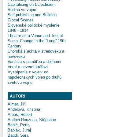
Capitalising on Eclecticism
Rodina vo vojne
Self-publishing and Building
Glocal Scenes
Slovenské politické myslenie
1848 - 1914
Theatre as a Venue and Tool of
Social Change in the “Long” 19th
Century
Uhorská šľachta v stredoveku a
novoveku
Variácie s pamäťou a dejinami
Verní a neverní kráľovi
Vystúpenia z vojen: od
napoleonských vojen po druhú
svetovú vojnu
AUTORI
Almer, Jiří
Andělová, Kristina
Arpáš, Róbert
Audoin-Rouzeau, Stéphane
Babić, Petra
Babják, Juraj
Bagdi, Sára