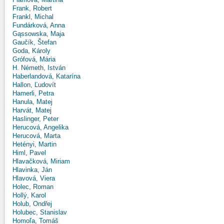
Frank, Robert
Frankl, Michal
Fundárková, Anna
Gąssowska, Maja
Gaučík, Štefan
Goda, Károly
Grófová, Mária
H. Németh, István
Haberlandová, Katarína
Hallon, Ľudovít
Hamerli, Petra
Hanula, Matej
Harvát, Matej
Haslinger, Peter
Herucová, Angelika
Herucová, Marta
Hetényi, Martin
Himl, Pavel
Hlavačková, Miriam
Hlavinka, Ján
Hlavová, Viera
Holec, Roman
Hollý, Karol
Holub, Ondřej
Holubec, Stanislav
Homoľa, Tomáš