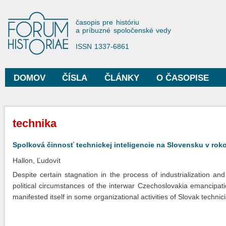
Sko
na
Forum Historiae
časopis pre históriu
hla
a príbuzné spoločenské vedy
obs
ISSN 1337-6861
DOMOV
ČÍSLA
ČLÁNKY
O ČASOPISE
Hlavné menu
Nachádzate sa tu
technika
Spolková činnosť technickej inteligencie na Slovensku v rok
Hallon, Ľudovít
Despite certain stagnation in the process of industrialization a
political circumstances of the interwar Czechoslovakia emancipati
manifested itself in some organizational activities of Slovak techni