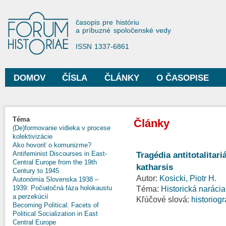
Sko
na
Forum Historiae
časopis pre históriu
hla
a príbuzné spoločenské vedy
obs
ISSN 1337-6861
DOMOV
ČÍSLA
ČLÁNKY
O ČASOPISE
Hlavné menu
Téma
Články
(De)formovanie vidieka v procese
kolektivizácie
Ako hovoriť o komunizme?
Antifeminist Discourses in East-
Tragédia antitotalitar
Central Europe from the 19th
katharsis
Century to 1945
Autor:
Kosicki, Piotr H.
Autonómia Slovenska 1938 –
1939: Počiatočná fáza holokaustu
Téma:
Historická narácia,
a perzekúcií
Kľúčové slová:
historiogr
Becoming Political: Facets of
Political Socialization in East
Central Europe