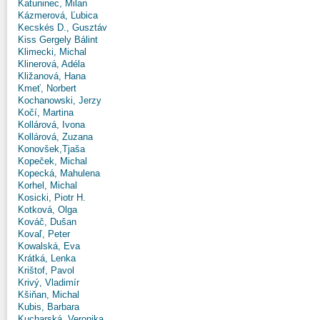
Katuninec, Milan
Kázmerová, Ľubica
Kecskés D., Gusztáv
Kiss Gergely Bálint
Klimecki, Michal
Klinerová, Adéla
Kližanová, Hana
Kmeť, Norbert
Kochanowski, Jerzy
Kočí, Martina
Kollárová, Ivona
Kollárová, Zuzana
Konovšek,Tjaša
Kopeček, Michal
Kopecká, Mahulena
Korhel, Michal
Kosicki, Piotr H.
Kotková, Olga
Kováč, Dušan
Kovaľ, Peter
Kowalská, Eva
Krátká, Lenka
Krištof, Pavol
Krivý, Vladimír
Kšiňan, Michal
Kubis, Barbara
Kucharská, Veronika