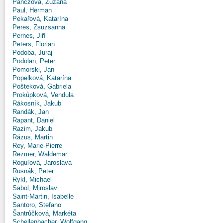
Panczová, Zuzana
Paul, Herman
Pekařová, Katarína
Peres, Zsuzsanna
Pernes, Jiří
Peters, Florian
Podoba, Juraj
Podolan, Peter
Pomorski, Jan
Popelková, Katarína
Pošteková, Gabriela
Prokůpková, Vendula
Rákosník, Jakub
Randák, Jan
Rapant, Daniel
Razim, Jakub
Rázus, Martin
Rey, Marie-Pierre
Rezmer, Waldemar
Roguľová, Jaroslava
Rusnák, Peter
Rykl, Michael
Sabol, Miroslav
Saint-Martin, Isabelle
Santoro, Stefano
Šantrůčková, Markéta
Schellenbacher, Wolfgang