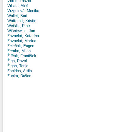
Vörös, László
Vrbata, Aleš
Vrzgulová, Monika
Wallet, Bart
Watterott, Kristin
Wciślik, Piotr
Wiśniewski, Jan
Zavacká, Katarína
Zavacká, Marína
Zeleňák, Eugen
Zemko, Milan
Žifčák, František
Žigo, Pavol
Žigon, Tanja
Zsoldos, Attila
Zupka, Dušan