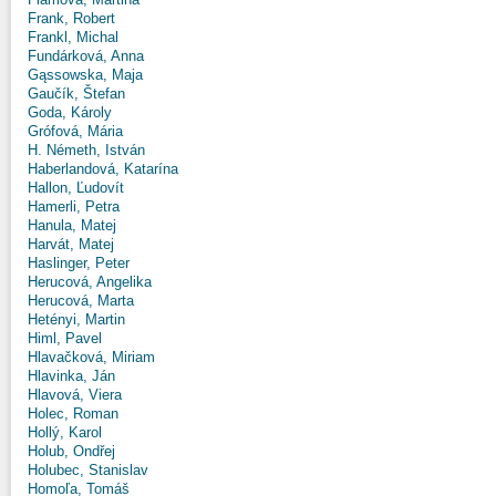
Frank, Robert
Frankl, Michal
Fundárková, Anna
Gąssowska, Maja
Gaučík, Štefan
Goda, Károly
Grófová, Mária
H. Németh, István
Haberlandová, Katarína
Hallon, Ľudovít
Hamerli, Petra
Hanula, Matej
Harvát, Matej
Haslinger, Peter
Herucová, Angelika
Herucová, Marta
Hetényi, Martin
Himl, Pavel
Hlavačková, Miriam
Hlavinka, Ján
Hlavová, Viera
Holec, Roman
Hollý, Karol
Holub, Ondřej
Holubec, Stanislav
Homoľa, Tomáš