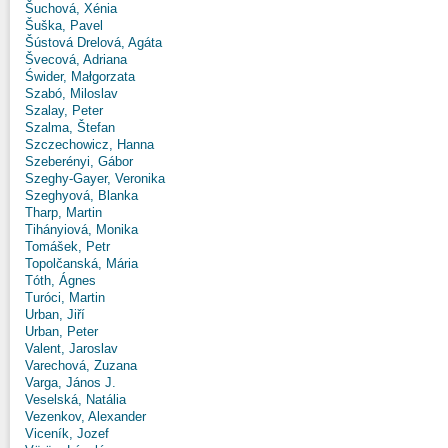
Šuchová, Xénia
Šuška, Pavel
Šústová Drelová, Agáta
Švecová, Adriana
Świder, Małgorzata
Szabó, Miloslav
Szalay, Peter
Szalma, Štefan
Szczechowicz, Hanna
Szeberényi, Gábor
Szeghy-Gayer, Veronika
Szeghyová, Blanka
Tharp, Martin
Tihányiová, Monika
Tomášek, Petr
Topolčanská, Mária
Tóth, Ágnes
Turóci, Martin
Urban, Jiří
Urban, Peter
Valent, Jaroslav
Varechová, Zuzana
Varga, János J.
Veselská, Natália
Vezenkov, Alexander
Viceník, Jozef