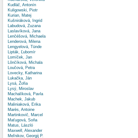
Kudláč, Antonín
Kuligowski, Piotr
Kurian, Matej
Kušniráková, Ingrid
Labudová, Zuzana
Laslavíková, Jana
Lenčéšová, Michaela
Lenderová, Milena
Lengyelová, Tünde
Lipták, Ľubomír
Lomíček, Jan
Lônčíková, Michala
Loučová, Petra
Lovecky, Katharina
Lukačka, Ján
Lysá, Žofia
Lysý, Miroslav
Machalíková, Pavla
Machek, Jakub
Maliniaková, Erika
Marès, Antoine
Martinkovič, Marcel
Maťugová, Soňa
Matus, László
Maxwell, Alexander
Meľnikov, Georgij P.