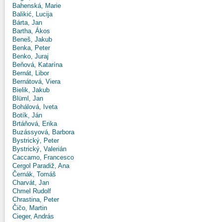
Bahenská, Marie
Balikić, Lucija
Bárta, Jan
Bartha, Ákos
Beneš, Jakub
Benka, Peter
Benko, Juraj
Beňová, Katarína
Bernát, Libor
Bernátová, Viera
Bielik, Jakub
Blüml, Jan
Bohálová, Iveta
Botík, Ján
Brtáňová, Erika
Buzássyová, Barbora
Bystrický, Peter
Bystrický, Valerián
Caccamo, Francesco
Cergol Paradiž, Ana
Černák, Tomáš
Charvát, Jan
Chmel Rudolf
Chrastina, Peter
Čičo, Martin
Cieger, András