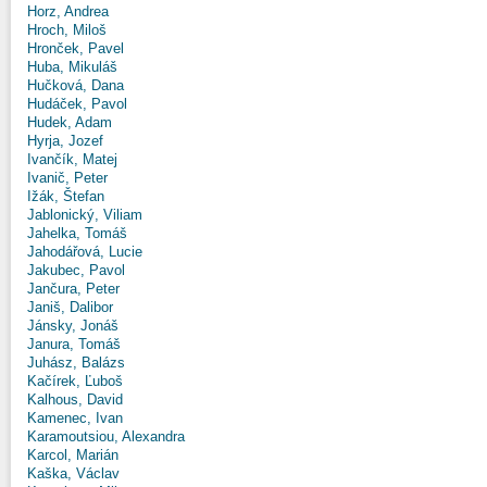
Horz, Andrea
Hroch, Miloš
Hronček, Pavel
Huba, Mikuláš
Hučková, Dana
Hudáček, Pavol
Hudek, Adam
Hyrja, Jozef
Ivančík, Matej
Ivanič, Peter
Ižák, Štefan
Jablonický, Viliam
Jahelka, Tomáš
Jahodářová, Lucie
Jakubec, Pavol
Jančura, Peter
Janiš, Dalibor
Jánsky, Jonáš
Janura, Tomáš
Juhász, Balázs
Kačírek, Ľuboš
Kalhous, David
Kamenec, Ivan
Karamoutsiou, Alexandra
Karcol, Marián
Kaška, Václav