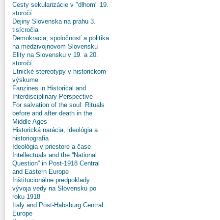
Cesty sekularizácie v "dlhom" 19.
storočí
Dejiny Slovenska na prahu 3.
tisícročia
Demokracia, spoločnosť a politika
na medzivojnovom Slovensku
Elity na Slovensku v 19. a 20.
storočí
Etnické stereotypy v historickom
výskume
Fanzines in Historical and
Interdisciplinary Perspective
For salvation of the soul: Rituals
before and after death in the
Middle Ages
Historická narácia, ideológia a
historiografia
Ideológia v priestore a čase
Intellectuals and the “National
Question” in Post-1918 Central
and Eastern Europe
Inštitucionálne predpoklady
vývoja vedy na Slovensku po
roku 1918
Italy and Post-Habsburg Central
Europe