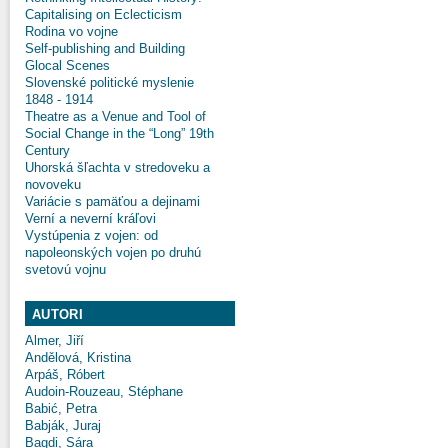
Capitalising on Eclecticism
Rodina vo vojne
Self-publishing and Building
Glocal Scenes
Slovenské politické myslenie
1848 - 1914
Theatre as a Venue and Tool of
Social Change in the “Long” 19th
Century
Uhorská šľachta v stredoveku a
novoveku
Variácie s pamäťou a dejinami
Verní a neverní kráľovi
Vystúpenia z vojen: od
napoleonských vojen po druhú
svetovú vojnu
AUTORI
Almer, Jiří
Andělová, Kristina
Arpáš, Róbert
Audoin-Rouzeau, Stéphane
Babić, Petra
Babják, Juraj
Bagdi, Sára