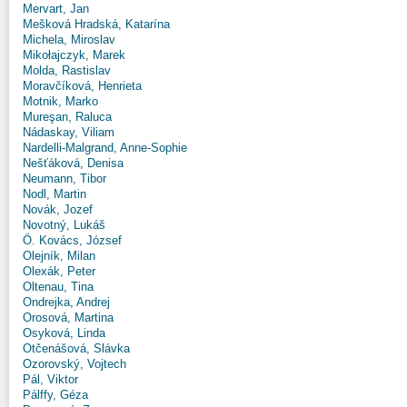
Mervart, Jan
Mešková Hradská, Katarína
Michela, Miroslav
Mikołajczyk, Marek
Molda, Rastislav
Moravčíková, Henrieta
Motnik, Marko
Mureşan, Raluca
Nádaskay, Viliam
Nardelli-Malgrand, Anne-Sophie
Nešťáková, Denisa
Neumann, Tibor
Nodl, Martin
Novák, Jozef
Novotný, Lukáš
Ö. Kovács, József
Olejník, Milan
Olexák, Peter
Oltenau, Tina
Ondrejka, Andrej
Orosová, Martina
Osyková, Linda
Otčenášová, Slávka
Ozorovský, Vojtech
Pál, Viktor
Pálffy, Géza