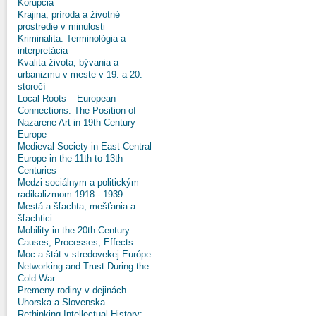
Korupcia
Krajina, príroda a životné
prostredie v minulosti
Kriminalita: Terminológia a
interpretácia
Kvalita života, bývania a
urbanizmu v meste v 19. a 20.
storočí
Local Roots – European
Connections. The Position of
Nazarene Art in 19th-Century
Europe
Medieval Society in East-Central
Europe in the 11th to 13th
Centuries
Medzi sociálnym a politickým
radikalizmom 1918 - 1939
Mestá a šľachta, mešťania a
šľachtici
Mobility in the 20th Century—
Causes, Processes, Effects
Moc a štát v stredovekej Európe
Networking and Trust During the
Cold War
Premeny rodiny v dejinách
Uhorska a Slovenska
Rethinking Intellectual History: