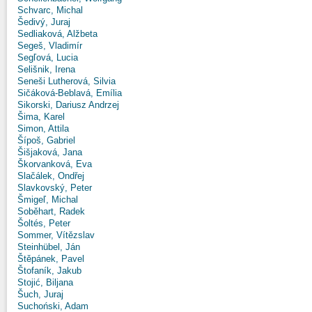
Schvarc, Michal
Šedivý, Juraj
Sedliaková, Alžbeta
Segeš, Vladimír
Segľová, Lucia
Selišnik, Irena
Seneši Lutherová, Silvia
Sičáková-Beblavá, Emília
Sikorski, Dariusz Andrzej
Šima, Karel
Simon, Attila
Šípoš, Gabriel
Šišjaková, Jana
Škorvanková, Eva
Slačálek, Ondřej
Slavkovský, Peter
Šmigeľ, Michal
Soběhart, Radek
Šoltés, Peter
Sommer, Vítězslav
Steinhübel, Ján
Štěpánek, Pavel
Štofaník, Jakub
Stojić, Biljana
Šuch, Juraj
Suchoński, Adam