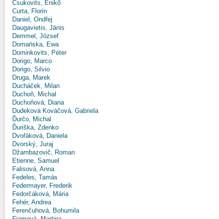
Csukovits, Enikő
Curta, Florin
Daniel, Ondřej
Daugavietis, Jānis
Demmel, József
Domańska, Ewa
Dominkovits, Péter
Dorigo, Marco
Dorigo, Silvio
Druga, Marek
Ducháček, Milan
Duchoň, Michal
Duchoňová, Diana
Dudeková Kováčová, Gabriela
Ďurčo, Michal
Ďuriška, Zdenko
Dvořáková, Daniela
Dvorský, Juraj
Džambazovič, Roman
Etienne, Samuel
Falisová, Anna
Fedeles, Tamás
Federmayer, Frederik
Fedorčáková, Mária
Fehér, Andrea
Ferenčuhová, Bohumila
Fiamová, Martina