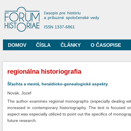
Sko
na
Forum Historiae
časopis pre históriu
hla
a príbuzné spoločenské vedy
obs
ISSN 1337-6861
DOMOV
ČÍSLA
ČLÁNKY
O ČASOPISE
Hlavné menu
Nachádzate sa tu
regionálna historiografia
Šľachta a mestá, heraldicko-genealogické aspekty
Novák, Jozef
The author examines regional monographs (especially dealing with
increased in contemporary historiography. The text is focused on 
aspect was especially utilized to point out the specifics of monogr
future research.