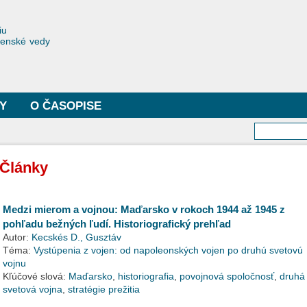
Skočiť
na
toriae
iu
hlavný
čenské vedy
obsah
Y
O ČASOPISE
Vyhľa
Články
Medzi mierom a vojnou: Maďarsko v rokoch 1944 až 1945 z
pohľadu bežných ľudí. Historiografický prehľad
Autor:
Kecskés D., Gusztáv
Téma:
Vystúpenia z vojen: od napoleonských vojen po druhú svetovú
vojnu
Kľúčové slová:
Maďarsko
,
historiografia
,
povojnová spoločnosť
,
druhá
svetová vojna
,
stratégie prežitia