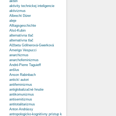
aktéri
aktivity technickej inteligencie
aktivizmus
Albrecht Dürer
aleje
Alltagsgeschichte
Alsó-Kubin
alternatívna tlač
alternatívna tlač
Alžbeta Göllnerová-Gwerková
Amerigo Vespucci
anarchizmus
anarchofeminizmus
André-Pierre Taguieff
anšlus
Anson Rabinbach
antickí autori
antifeminizmus
antiglobalizačné hnutie
antikomunizmus
antisemitizmus
antitotalitarizmus
Anton Andrássy
antropologicko-kognitívny prístup k