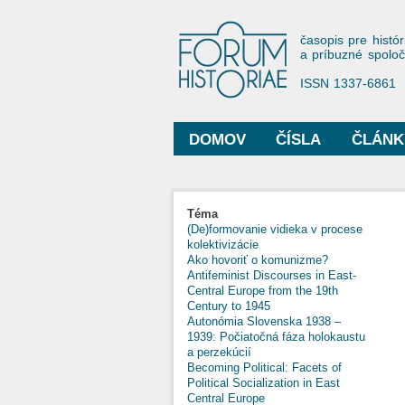
Forum His
časopis pre histór
a príbuzné spolo
ISSN 1337-6861
DOMOV
ČÍSLA
ČLÁNK
Hlavné menu
Téma
(De)formovanie vidieka v procese
kolektivizácie
Ako hovoriť o komunizme?
Antifeminist Discourses in East-
Central Europe from the 19th
Century to 1945
Autonómia Slovenska 1938 –
1939: Počiatočná fáza holokaustu
a perzekúcií
Becoming Political: Facets of
Political Socialization in East
Central Europe