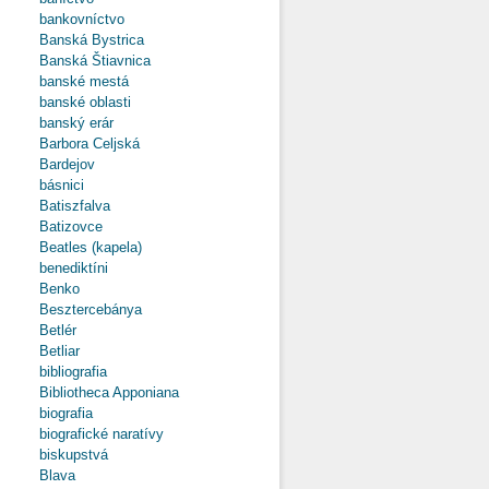
bankovníctvo
Banská Bystrica
Banská Štiavnica
banské mestá
banské oblasti
banský erár
Barbora Celjská
Bardejov
básnici
Batiszfalva
Batizovce
Beatles (kapela)
benediktíni
Benko
Besztercebánya
Betlér
Betliar
bibliografia
Bibliotheca Apponiana
biografia
biografické naratívy
biskupstvá
Blava