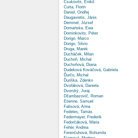
Csukovits, Enikő
Curta, Florin
Daniel, Ondřej
Daugavietis, Jānis
Demmel, József
Domańska, Ewa
Dominkovits, Péter
Dorigo, Marco
Dorigo, Silvio
Druga, Marek
Ducháček, Milan
Duchoň, Michal
Duchoňová, Diana
Dudeková Kováčová, Gabriela
Ďurčo, Michal
Ďuriška, Zdenko
Dvořáková, Daniela
Dvorský, Juraj
Džambazovič, Roman
Etienne, Samuel
Falisová, Anna
Fedeles, Tamás
Federmayer, Frederik
Fedorčáková, Mária
Fehér, Andrea
Ferenčuhová, Bohumila
Fiamová, Martina