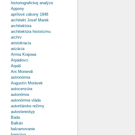
historiografickej analýze
Appony
aprílové zákony 1848
architekt Josef Marek
architektúra
architektúra historizmu
archív
aristokracia
arizácia
Armia Krajowa
Arpádovci
Arpáš
Ars Moriendi
astronómia
Augustín Morávek
autocenzúra
autonómia
autonómna vláda
autoritárske režimy
autostereotyp
Bada
Balkán
balzamovanie
baníctvo