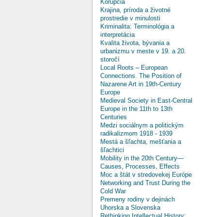
Korupcia
Krajina, príroda a životné
prostredie v minulosti
Kriminalita: Terminológia a
interpretácia
Kvalita života, bývania a
urbanizmu v meste v 19. a 20.
storočí
Local Roots – European
Connections. The Position of
Nazarene Art in 19th-Century
Europe
Medieval Society in East-Central
Europe in the 11th to 13th
Centuries
Medzi sociálnym a politickým
radikalizmom 1918 - 1939
Mestá a šľachta, mešťania a
šľachtici
Mobility in the 20th Century—
Causes, Processes, Effects
Moc a štát v stredovekej Európe
Networking and Trust During the
Cold War
Premeny rodiny v dejinách
Uhorska a Slovenska
Rethinking Intellectual History: