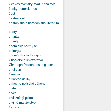
Československý zväz futbalový
český surrealizmus
česť
cestná sieť
cestopisná a národopisná literatúra
cesty
charita
charity
chemický priemysel
chirurgia
chorvátska históriografia
Chorvátske kniežatstvo
Christoph Petschmessingsloer
chuligáni
Číňania
cirkevné dejiny
cirkevno-politické zákony
cisterciti
cives
civilizačný pokrok
civilné manželstvo
Čížová