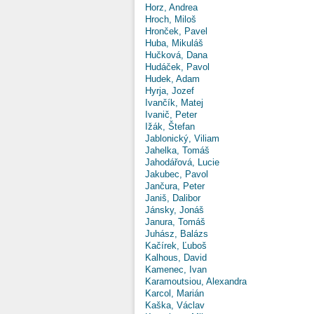
Horz, Andrea
Hroch, Miloš
Hronček, Pavel
Huba, Mikuláš
Hučková, Dana
Hudáček, Pavol
Hudek, Adam
Hyrja, Jozef
Ivančík, Matej
Ivanič, Peter
Ižák, Štefan
Jablonický, Viliam
Jahelka, Tomáš
Jahodářová, Lucie
Jakubec, Pavol
Jančura, Peter
Janiš, Dalibor
Jánsky, Jonáš
Janura, Tomáš
Juhász, Balázs
Kačírek, Ľuboš
Kalhous, David
Kamenec, Ivan
Karamoutsiou, Alexandra
Karcol, Marián
Kaška, Václav