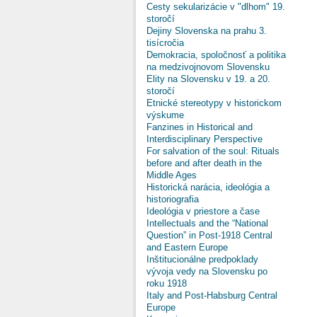
Cesty sekularizácie v "dlhom" 19.
storočí
Dejiny Slovenska na prahu 3.
tisícročia
Demokracia, spoločnosť a politika
na medzivojnovom Slovensku
Elity na Slovensku v 19. a 20.
storočí
Etnické stereotypy v historickom
výskume
Fanzines in Historical and
Interdisciplinary Perspective
For salvation of the soul: Rituals
before and after death in the
Middle Ages
Historická narácia, ideológia a
historiografia
Ideológia v priestore a čase
Intellectuals and the “National
Question” in Post-1918 Central
and Eastern Europe
Inštitucionálne predpoklady
vývoja vedy na Slovensku po
roku 1918
Italy and Post-Habsburg Central
Europe