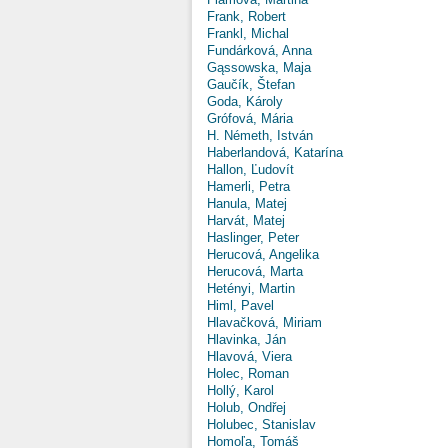
Frank, Robert
Frankl, Michal
Fundárková, Anna
Gąssowska, Maja
Gaučík, Štefan
Goda, Károly
Grófová, Mária
H. Németh, István
Haberlandová, Katarína
Hallon, Ľudovít
Hamerli, Petra
Hanula, Matej
Harvát, Matej
Haslinger, Peter
Herucová, Angelika
Herucová, Marta
Hetényi, Martin
Himl, Pavel
Hlavačková, Miriam
Hlavinka, Ján
Hlavová, Viera
Holec, Roman
Hollý, Karol
Holub, Ondřej
Holubec, Stanislav
Homoľa, Tomáš