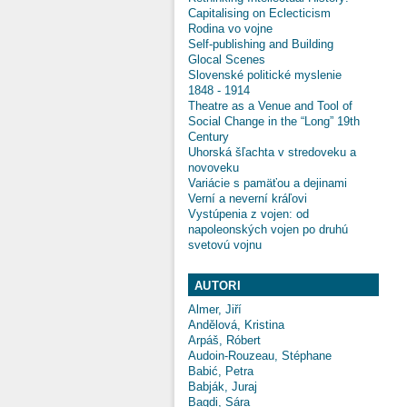
Capitalising on Eclecticism
Rodina vo vojne
Self-publishing and Building
Glocal Scenes
Slovenské politické myslenie
1848 - 1914
Theatre as a Venue and Tool of
Social Change in the “Long” 19th
Century
Uhorská šľachta v stredoveku a
novoveku
Variácie s pamäťou a dejinami
Verní a neverní kráľovi
Vystúpenia z vojen: od
napoleonských vojen po druhú
svetovú vojnu
AUTORI
Almer, Jiří
Andělová, Kristina
Arpáš, Róbert
Audoin-Rouzeau, Stéphane
Babić, Petra
Babják, Juraj
Bagdi, Sára