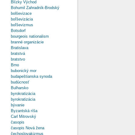
Blízky Východ
Bohumil Zahradník-Brodský
bolševizace
boľševizácia
boľševizmus
Botsdorf
bourgeois nationalism
branné organizácie
Bratislava
bratstvá
bratstvo
Brno
bubonický mor
budapeštianska synoda
budúcnosť
Bulharsko
byrokratizácia
byrokratizácia
bývanie
Byzantská ríša
Carl Mitrovský
časopis
časopis Nová žena
čechoslovakizmus