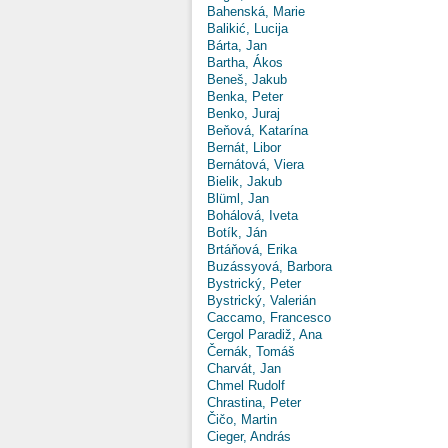
Bahenská, Marie
Balikić, Lucija
Bárta, Jan
Bartha, Ákos
Beneš, Jakub
Benka, Peter
Benko, Juraj
Beňová, Katarína
Bernát, Libor
Bernátová, Viera
Bielik, Jakub
Blüml, Jan
Bohálová, Iveta
Botík, Ján
Brtáňová, Erika
Buzássyová, Barbora
Bystrický, Peter
Bystrický, Valerián
Caccamo, Francesco
Cergol Paradiž, Ana
Černák, Tomáš
Charvát, Jan
Chmel Rudolf
Chrastina, Peter
Čičo, Martin
Cieger, András