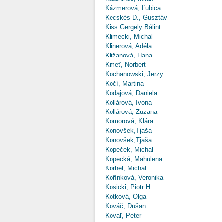
Kázmerová, Ľubica
Kecskés D., Gusztáv
Kiss Gergely Bálint
Klimecki, Michal
Klinerová, Adéla
Kližanová, Hana
Kmeť, Norbert
Kochanowski, Jerzy
Kočí, Martina
Kodajová, Daniela
Kollárová, Ivona
Kollárová, Zuzana
Komorová, Klára
Konovšek,Tjaša
Konovšek,Tjaša
Kopeček, Michal
Kopecká, Mahulena
Korhel, Michal
Kořínková, Veronika
Kosicki, Piotr H.
Kotková, Olga
Kováč, Dušan
Kovaľ, Peter