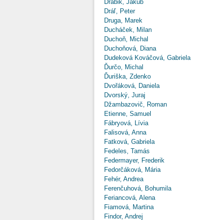
Drábik, Jakub
Dráľ, Peter
Druga, Marek
Ducháček, Milan
Duchoň, Michal
Duchoňová, Diana
Dudeková Kováčová, Gabriela
Ďurčo, Michal
Ďuriška, Zdenko
Dvořáková, Daniela
Dvorský, Juraj
Džambazovič, Roman
Etienne, Samuel
Fábryová, Lívia
Falisová, Anna
Fatková, Gabriela
Fedeles, Tamás
Federmayer, Frederik
Fedorčáková, Mária
Fehér, Andrea
Ferenčuhová, Bohumila
Feriancová, Alena
Fiamová, Martina
Findor, Andrej