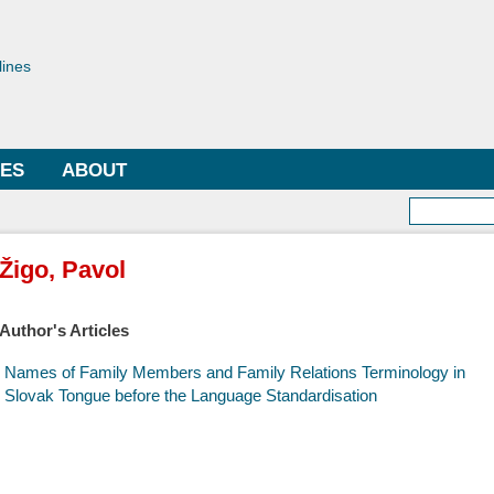
Skip to
main
toriae
content
lines
LES
ABOUT
Searc
Žigo, Pavol
Author's Articles
Names of Family Members and Family Relations Terminology in
Slovak Tongue before the Language Standardisation