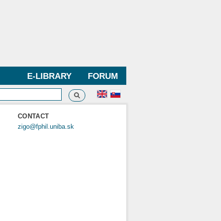
E-LIBRARY
FORUM
Search
h form
CONTACT
zigo@fphil.uniba.sk