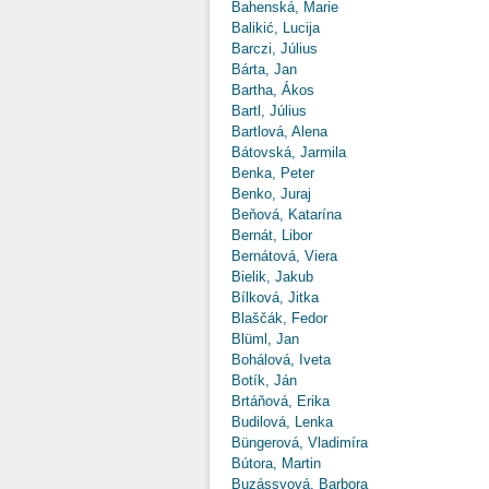
Bahenská, Marie
Balikić, Lucija
Barczi, Július
Bárta, Jan
Bartha, Ákos
Bartl, Július
Bartlová, Alena
Bátovská, Jarmila
Benka, Peter
Benko, Juraj
Beňová, Katarína
Bernát, Libor
Bernátová, Viera
Bielik, Jakub
Bílková, Jitka
Blaščák, Fedor
Blüml, Jan
Bohálová, Iveta
Botík, Ján
Brtáňová, Erika
Budilová, Lenka
Büngerová, Vladimíra
Bútora, Martin
Buzássyová, Barbora