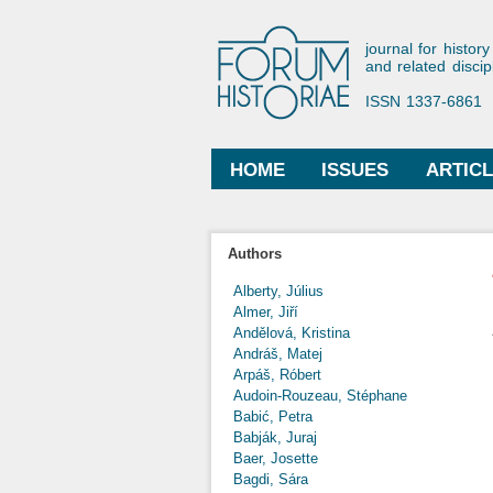
Forum His
journal for history
and related discip
ISSN 1337-6861
HOME
ISSUES
ARTIC
Main menu
Authors
Alberty, Július
Almer, Jiří
Andělová, Kristina
Andráš, Matej
Arpáš, Róbert
Audoin-Rouzeau, Stéphane
Babić, Petra
Babják, Juraj
Baer, Josette
Bagdi, Sára