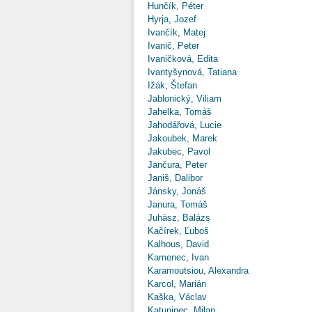
Hunčík, Péter
Hyrja, Jozef
Ivančík, Matej
Ivanič, Peter
Ivaničková, Edita
Ivantyšynová, Tatiana
Ižák, Štefan
Jablonický, Viliam
Jahelka, Tomáš
Jahodářová, Lucie
Jakoubek, Marek
Jakubec, Pavol
Jančura, Peter
Janiš, Dalibor
Jánsky, Jonáš
Janura, Tomáš
Juhász, Balázs
Kačírek, Ľuboš
Kalhous, David
Kamenec, Ivan
Karamoutsiou, Alexandra
Karcol, Marián
Kaška, Václav
Katuninec, Milan