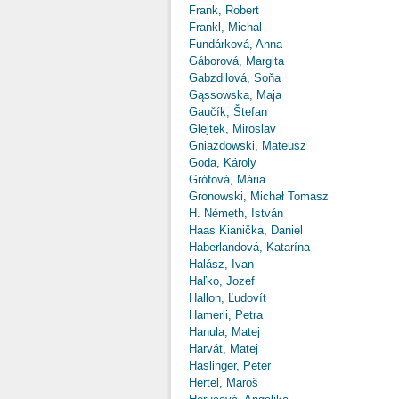
Frank, Robert
Frankl, Michal
Fundárková, Anna
Gáborová, Margita
Gabzdilová, Soňa
Gąssowska, Maja
Gaučík, Štefan
Glejtek, Miroslav
Gniazdowski, Mateusz
Goda, Károly
Grófová, Mária
Gronowski, Michał Tomasz
H. Németh, István
Haas Kianička, Daniel
Haberlandová, Katarína
Halász, Ivan
Haľko, Jozef
Hallon, Ľudovít
Hamerli, Petra
Hanula, Matej
Harvát, Matej
Haslinger, Peter
Hertel, Maroš