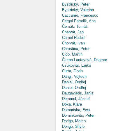
Bystrický, Peter
Bystrický, Valerián
Caccamo, Francesco
Cergol Paradiž, Ana
Černák, Tomáš
Charvát, Jan
Chmel Rudolf
Chorvát, Ivan
Chrastina, Peter
Čičo, Martin
Čierna-Lantayová, Dagmar
Csukovits, Enikő
Curta, Florin
Dangl, Vojtech
Daniel, Ondřej
Daniel, Ondřej
Daugavietis, Jānis
Demmel, József
Dóka, Klára
Domańska, Ewa
Dominkovits, Péter
Dorigo, Marco
Dorigo, Silvio