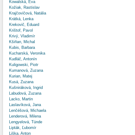
Kowalská, Eva
Kožiak, Rastislav
Krajčovičová, Natália
Krátká, Lenka
Krekovič, Eduard
Krištof, Pavol
Krivý, Vladimír
Kšiňan, Michal
Kubis, Barbara
Kucharská, Veronika
Kudláč, Antonín
Kuligowski, Piotr
Kumanová, Zuzana
Kurian, Matej
Kusá, Zuzana
Kušniráková, Ingrid
Labudová, Zuzana
Lacko, Martin
Laslavíková, Jana
Lenčéšová, Michaela
Lenderová, Milena
Lengyelová, Tünde
Lipták, Ľubomír
Liška, Anton