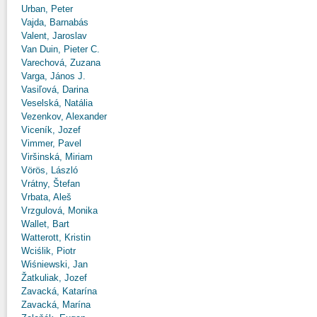
Urban, Peter
Vajda, Barnabás
Valent, Jaroslav
Van Duin, Pieter C.
Varechová, Zuzana
Varga, János J.
Vasiľová, Darina
Veselská, Natália
Vezenkov, Alexander
Viceník, Jozef
Vimmer, Pavel
Viršinská, Miriam
Vörös, László
Vrátny, Štefan
Vrbata, Aleš
Vrzgulová, Monika
Wallet, Bart
Watterott, Kristin
Wciślik, Piotr
Wiśniewski, Jan
Žatkuliak, Jozef
Zavacká, Katarína
Zavacká, Marína