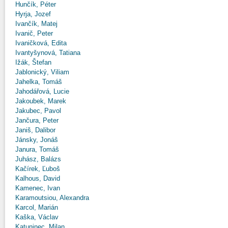
Hunčík, Péter
Hyrja, Jozef
Ivančík, Matej
Ivanič, Peter
Ivaničková, Edita
Ivantyšynová, Tatiana
Ižák, Štefan
Jablonický, Viliam
Jahelka, Tomáš
Jahodářová, Lucie
Jakoubek, Marek
Jakubec, Pavol
Jančura, Peter
Janiš, Dalibor
Jánsky, Jonáš
Janura, Tomáš
Juhász, Balázs
Kačírek, Ľuboš
Kalhous, David
Kamenec, Ivan
Karamoutsiou, Alexandra
Karcol, Marián
Kaška, Václav
Katuninec, Milan