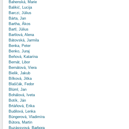
Bahenská, Marie
Balikić, Lucija
Barczi, Július
Bárta, Jan
Bartha, Ákos
Bartl, Július
Bartlová, Alena
Bátovská, Jarmila
Benka, Peter
Benko, Juraj
Beňová, Katarína
Bernát, Libor
Bernátová, Viera
Bielik, Jakub
Bílková, Jitka
Blaščák, Fedor
Blüml, Jan
Bohálová, Iveta
Botík, Ján
Brtáňová, Erika
Budilová, Lenka
Büngerová, Vladimíra
Bútora, Martin
Buzássyová, Barbora