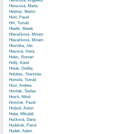
Herucová, Angelika
Herucová, Marta
Hetényi, Martin
Himl, Pavel
Hirt, Tomáš
Hladík, Marek
Hlavačková, Miriam
Hlavačková, Miriam
Hlavinka, Ján
Hlavová, Viera
Holec, Roman
Hollý, Karol
Holub, Ondřej
Holubec, Stanislav
Homoľa, Tomáš
Horz, Andrea
Hrivňák, Štefan
Hroch, Miloš
Hronček, Pavel
Hruboň, Anton
Huba, Mikuláš
Hučková, Dana
Hudáček, Pavol
Hudek, Adam