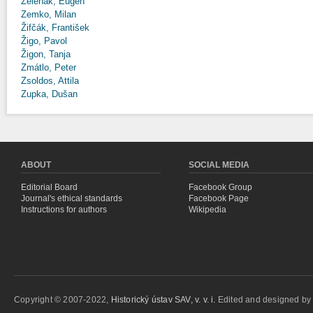
Zeleňák, Eugen
Zemko, Milan
Žifčák, František
Žigo, Pavol
Žigon, Tanja
Zmátlo, Peter
Zsoldos, Attila
Zupka, Dušan
ABOUT
SOCIAL MEDIA
Editorial Board
Facebook Group
Journal's ethical standards
Facebook Page
Instructions for authors
Wikipedia
Copyright © 2007-2022,
Historický ústav SAV, v. v. i.
Edited and designed b