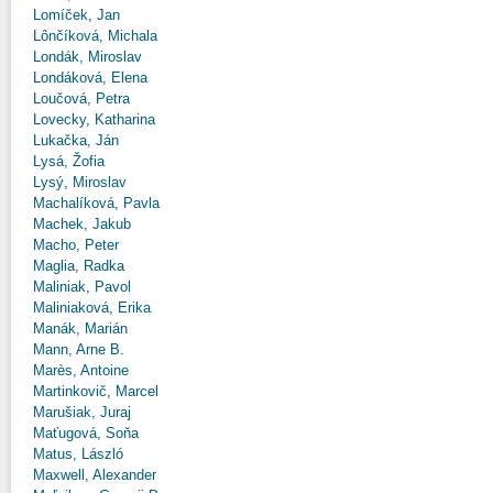
Lomíček, Jan
Lônčíková, Michala
Londák, Miroslav
Londáková, Elena
Loučová, Petra
Lovecky, Katharina
Lukačka, Ján
Lysá, Žofia
Lysý, Miroslav
Machalíková, Pavla
Machek, Jakub
Macho, Peter
Maglia, Radka
Maliniak, Pavol
Maliniaková, Erika
Manák, Marián
Mann, Arne B.
Marès, Antoine
Martinkovič, Marcel
Marušiak, Juraj
Maťugová, Soňa
Matus, László
Maxwell, Alexander