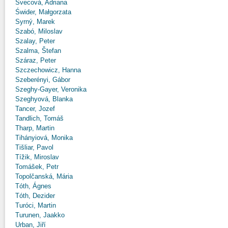
Švecová, Adriana
Świder, Małgorzata
Syrný, Marek
Szabó, Miloslav
Szalay, Peter
Szalma, Štefan
Száraz, Peter
Szczechowicz, Hanna
Szeberényi, Gábor
Szeghy-Gayer, Veronika
Szeghyová, Blanka
Tancer, Jozef
Tandlich, Tomáš
Tharp, Martin
Tihányiová, Monika
Tišliar, Pavol
Tížik, Miroslav
Tomášek, Petr
Topolčanská, Mária
Tóth, Ágnes
Tóth, Dezider
Turóci, Martin
Turunen, Jaakko
Urban, Jiří