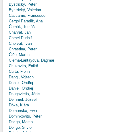
Bystrický, Peter
Bystrický, Valerián
Caccamo, Francesco
Cergol Paradiž, Ana
Černák, Tomáš
Charvát, Jan
Chmel Rudolf
Chorvát, Ivan
Chrastina, Peter
Čičo, Martin
Čierna-Lantayová, Dagmar
Csukovits, Enikő
Curta, Florin
Dangl, Vojtech
Daniel, Ondřej
Daniel, Ondřej
Daugavietis, Jānis
Demmel, József
Dóka, Klára
Domańska, Ewa
Dominkovits, Péter
Dorigo, Marco
Dorigo, Silvio