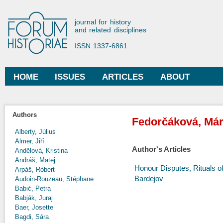
Ski
mai
Forum Historiae
journal for history
con
and related disciplines
ISSN 1337-6861
HOME
ISSUES
ARTICLES
ABOUT
Main menu
Authors
Fedorčáková, Már
Alberty, Július
Almer, Jiří
Author's Articles
Andělová, Kristina
Andráš, Matej
Honour Disputes, Rituals of
Arpáš, Róbert
Bardejov
Audoin-Rouzeau, Stéphane
Babić, Petra
Babják, Juraj
Baer, Josette
Bagdi, Sára