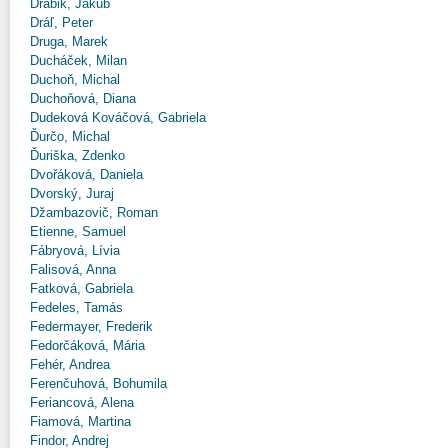
Drábik, Jakub
Dráľ, Peter
Druga, Marek
Ducháček, Milan
Duchoň, Michal
Duchoňová, Diana
Dudeková Kováčová, Gabriela
Ďurčo, Michal
Ďuriška, Zdenko
Dvořáková, Daniela
Dvorský, Juraj
Džambazovič, Roman
Etienne, Samuel
Fábryová, Lívia
Falisová, Anna
Fatková, Gabriela
Fedeles, Tamás
Federmayer, Frederik
Fedorčáková, Mária
Fehér, Andrea
Ferenčuhová, Bohumila
Feriancová, Alena
Fiamová, Martina
Findor, Andrej