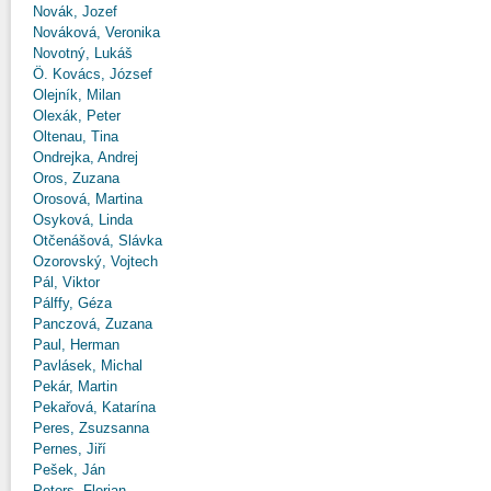
Novák, Jozef
Nováková, Veronika
Novotný, Lukáš
Ö. Kovács, József
Olejník, Milan
Olexák, Peter
Oltenau, Tina
Ondrejka, Andrej
Oros, Zuzana
Orosová, Martina
Osyková, Linda
Otčenášová, Slávka
Ozorovský, Vojtech
Pál, Viktor
Pálffy, Géza
Panczová, Zuzana
Paul, Herman
Pavlásek, Michal
Pekár, Martin
Pekařová, Katarína
Peres, Zsuzsanna
Pernes, Jiří
Pešek, Ján
Peters, Florian