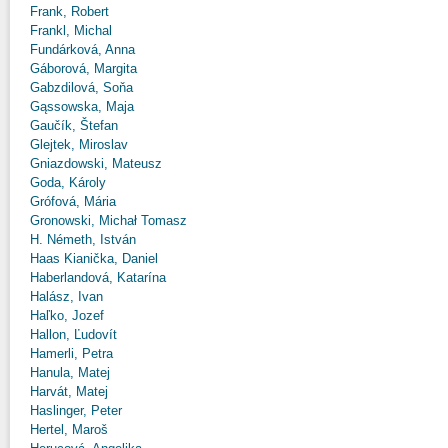
Frank, Robert
Frankl, Michal
Fundárková, Anna
Gáborová, Margita
Gabzdilová, Soňa
Gąssowska, Maja
Gaučík, Štefan
Glejtek, Miroslav
Gniazdowski, Mateusz
Goda, Károly
Grófová, Mária
Gronowski, Michał Tomasz
H. Németh, István
Haas Kianička, Daniel
Haberlandová, Katarína
Halász, Ivan
Haľko, Jozef
Hallon, Ľudovít
Hamerli, Petra
Hanula, Matej
Harvát, Matej
Haslinger, Peter
Hertel, Maroš