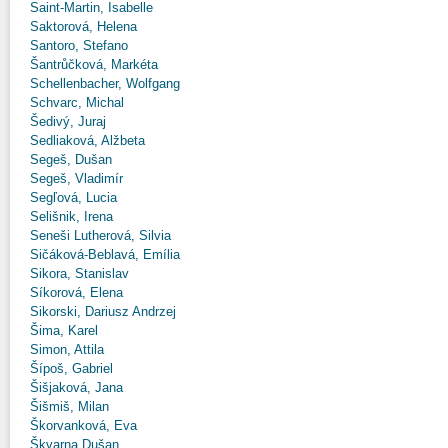
Saint-Martin, Isabelle
Saktorová, Helena
Santoro, Stefano
Šantrůčková, Markéta
Schellenbacher, Wolfgang
Schvarc, Michal
Šedivý, Juraj
Sedliaková, Alžbeta
Segeš, Dušan
Segeš, Vladimír
Segľová, Lucia
Selišnik, Irena
Seneši Lutherová, Silvia
Sičáková-Beblavá, Emília
Sikora, Stanislav
Síkorová, Elena
Sikorski, Dariusz Andrzej
Šima, Karel
Simon, Attila
Šípoš, Gabriel
Šišjaková, Jana
Šišmiš, Milan
Škorvanková, Eva
Škvarna Dušan