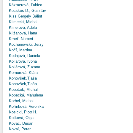
Kázmerová, Ľubica
Kecskés D., Gusztáv
Kiss Gergely Bálint
Klimecki, Michal
Klinerová, Adéla
Kližanová, Hana
Kmeť, Norbert
Kochanowski, Jerzy
Kočí, Martina
Kodajová, Daniela
Kollárová, Ivona
Kollárová, Zuzana
Komorová, Klára
Konovšek,Tjaša
Konovšek,Tjaša
Kopeček, Michal
Kopecká, Mahulena
Korhel, Michal
Kořínková, Veronika
Kosicki, Piotr H.
Kotková, Olga
Kováč, Dušan
Kovaľ, Peter