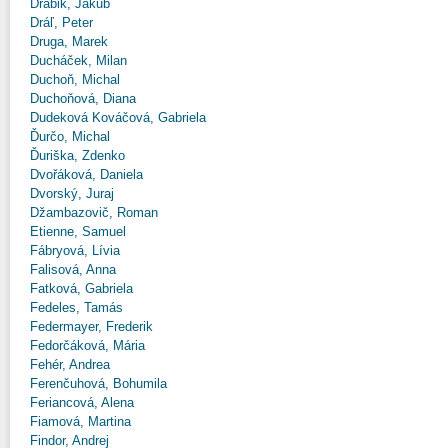
Drábik, Jakub
Dráľ, Peter
Druga, Marek
Ducháček, Milan
Duchoň, Michal
Duchoňová, Diana
Dudeková Kováčová, Gabriela
Ďurčo, Michal
Ďuriška, Zdenko
Dvořáková, Daniela
Dvorský, Juraj
Džambazovič, Roman
Etienne, Samuel
Fábryová, Lívia
Falisová, Anna
Fatková, Gabriela
Fedeles, Tamás
Federmayer, Frederik
Fedorčáková, Mária
Fehér, Andrea
Ferenčuhová, Bohumila
Feriancová, Alena
Fiamová, Martina
Findor, Andrej