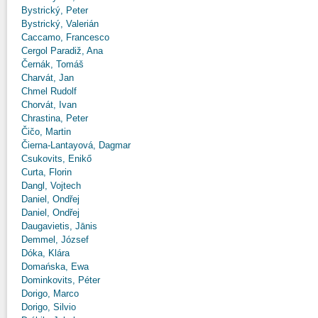
Bystrický, Peter
Bystrický, Valerián
Caccamo, Francesco
Cergol Paradiž, Ana
Černák, Tomáš
Charvát, Jan
Chmel Rudolf
Chorvát, Ivan
Chrastina, Peter
Čičo, Martin
Čierna-Lantayová, Dagmar
Csukovits, Enikő
Curta, Florin
Dangl, Vojtech
Daniel, Ondřej
Daniel, Ondřej
Daugavietis, Jānis
Demmel, József
Dóka, Klára
Domańska, Ewa
Dominkovits, Péter
Dorigo, Marco
Dorigo, Silvio