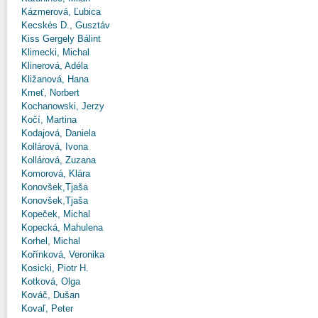
Kázmerová, Ľubica
Kecskés D., Gusztáv
Kiss Gergely Bálint
Klimecki, Michal
Klinerová, Adéla
Kližanová, Hana
Kmeť, Norbert
Kochanowski, Jerzy
Kočí, Martina
Kodajová, Daniela
Kollárová, Ivona
Kollárová, Zuzana
Komorová, Klára
Konovšek,Tjaša
Konovšek,Tjaša
Kopeček, Michal
Kopecká, Mahulena
Korhel, Michal
Kořínková, Veronika
Kosicki, Piotr H.
Kotková, Olga
Kováč, Dušan
Kovaľ, Peter