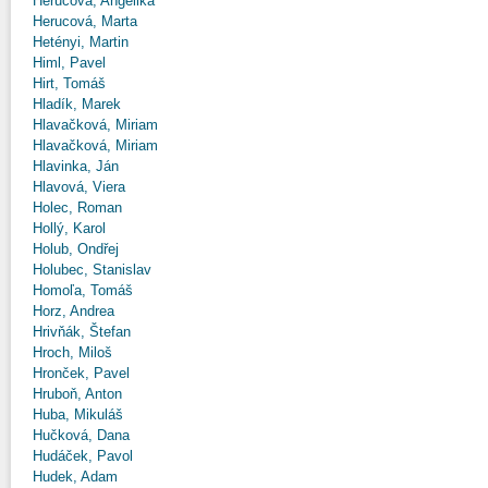
Herucová, Angelika
Herucová, Marta
Hetényi, Martin
Himl, Pavel
Hirt, Tomáš
Hladík, Marek
Hlavačková, Miriam
Hlavačková, Miriam
Hlavinka, Ján
Hlavová, Viera
Holec, Roman
Hollý, Karol
Holub, Ondřej
Holubec, Stanislav
Homoľa, Tomáš
Horz, Andrea
Hrivňák, Štefan
Hroch, Miloš
Hronček, Pavel
Hruboň, Anton
Huba, Mikuláš
Hučková, Dana
Hudáček, Pavol
Hudek, Adam