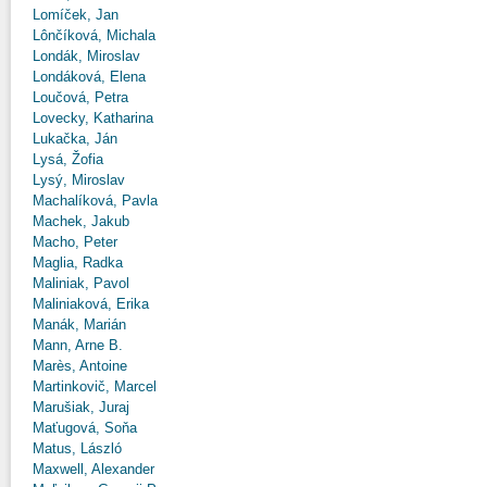
Lomíček, Jan
Lônčíková, Michala
Londák, Miroslav
Londáková, Elena
Loučová, Petra
Lovecky, Katharina
Lukačka, Ján
Lysá, Žofia
Lysý, Miroslav
Machalíková, Pavla
Machek, Jakub
Macho, Peter
Maglia, Radka
Maliniak, Pavol
Maliniaková, Erika
Manák, Marián
Mann, Arne B.
Marès, Antoine
Martinkovič, Marcel
Marušiak, Juraj
Maťugová, Soňa
Matus, László
Maxwell, Alexander