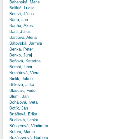
Bahenská, Marie
Balikić, Lucija
Barczi, Július
Bárta, Jan
Bartha, Ákos
Bartl, Július
Bartlová, Alena
Bátovská, Jarmila
Benka, Peter
Benko, Juraj
Beňová, Katarína
Bernát, Libor
Bernátová, Viera
Bielik, Jakub
Bílková, Jitka
Blaščák, Fedor
Blüml, Jan
Bohálová, Iveta
Botík, Ján
Brtáňová, Erika
Budilová, Lenka
Büngerová, Vladimíra
Bútora, Martin
Buzássyová, Barbora