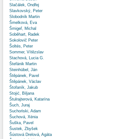
Slačálek, Ondřej
Slavkovský, Peter
Slobodník Martin
Šmelková, Eva
Šmigeľ, Michal
Soběhart, Radek
Sokolovič Peter
Šoltés, Peter
Sommer, Vítězslav
Stachová, Lucia G.
Štefánik Martin
Steinhübel, Ján
Štěpánek, Pavel
Štěpánek, Václav
Štofaník, Jakub
Stojić, Biljana
Štulrajterová, Katarína
Šuch, Juraj
Suchoński, Adam
Šuchová, Xénia
Šuška, Pavel
Šustek, Zbyšek
Šústová Drelová, Agáta