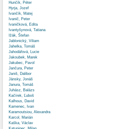
Hunčík, Péter
Hyrja, Jozef
Ivančík, Matej
Ivanič, Peter
Ivaničková, Edita
Ivantyšynová, Tatiana
Ižák, Štefan
Jablonický, Viliam
Jahelka, Tomáš
Jahodářová, Lucie
Jakoubek, Marek
Jakubec, Pavol
Jančura, Peter
Janiš, Dalibor
Jánsky, Jonáš
Janura, Tomáš
Juhász, Balázs
Kačírek, Ľuboš
Kalhous, David
Kamenec, Ivan
Karamoutsiou, Alexandra
Karcol, Marián
Kaška, Václav
Katuninec, Milan