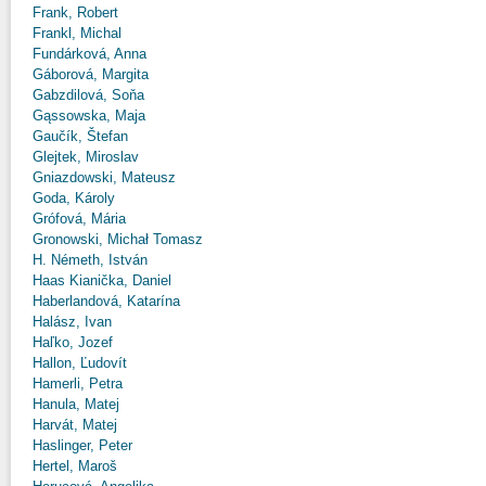
Frank, Robert
Frankl, Michal
Fundárková, Anna
Gáborová, Margita
Gabzdilová, Soňa
Gąssowska, Maja
Gaučík, Štefan
Glejtek, Miroslav
Gniazdowski, Mateusz
Goda, Károly
Grófová, Mária
Gronowski, Michał Tomasz
H. Németh, István
Haas Kianička, Daniel
Haberlandová, Katarína
Halász, Ivan
Haľko, Jozef
Hallon, Ľudovít
Hamerli, Petra
Hanula, Matej
Harvát, Matej
Haslinger, Peter
Hertel, Maroš