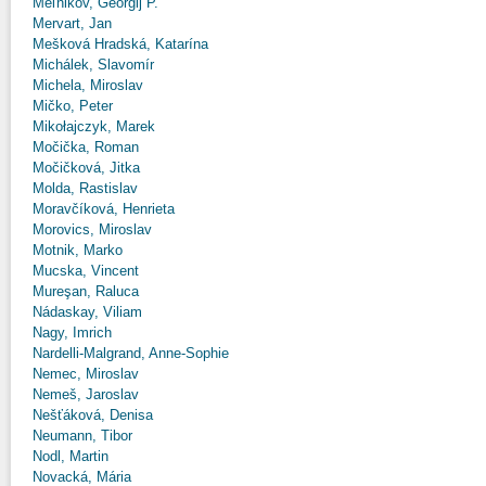
Meľnikov, Georgij P.
Mervart, Jan
Mešková Hradská, Katarína
Michálek, Slavomír
Michela, Miroslav
Mičko, Peter
Mikołajczyk, Marek
Močička, Roman
Močičková, Jitka
Molda, Rastislav
Moravčíková, Henrieta
Morovics, Miroslav
Motnik, Marko
Mucska, Vincent
Mureşan, Raluca
Nádaskay, Viliam
Nagy, Imrich
Nardelli-Malgrand, Anne-Sophie
Nemec, Miroslav
Nemeš, Jaroslav
Nešťáková, Denisa
Neumann, Tibor
Nodl, Martin
Novacká, Mária