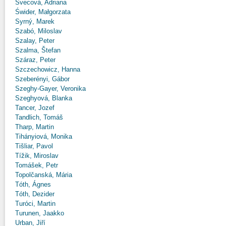
Švecová, Adriana
Świder, Małgorzata
Syrný, Marek
Szabó, Miloslav
Szalay, Peter
Szalma, Štefan
Száraz, Peter
Szczechowicz, Hanna
Szeberényi, Gábor
Szeghy-Gayer, Veronika
Szeghyová, Blanka
Tancer, Jozef
Tandlich, Tomáš
Tharp, Martin
Tihányiová, Monika
Tišliar, Pavol
Tížik, Miroslav
Tomášek, Petr
Topolčanská, Mária
Tóth, Ágnes
Tóth, Dezider
Turóci, Martin
Turunen, Jaakko
Urban, Jiří