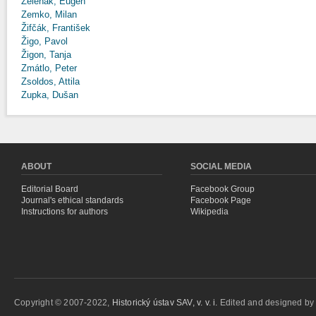
Zeleňák, Eugen
Zemko, Milan
Žifčák, František
Žigo, Pavol
Žigon, Tanja
Zmátlo, Peter
Zsoldos, Attila
Zupka, Dušan
ABOUT
SOCIAL MEDIA
Editorial Board
Facebook Group
Journal's ethical standards
Facebook Page
Instructions for authors
Wikipedia
Copyright © 2007-2022,
Historický ústav SAV, v. v. i.
Edited and designed b