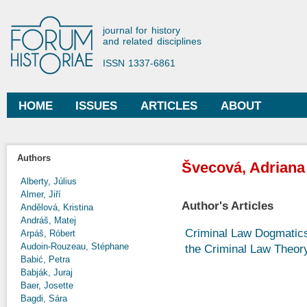
Ski
mai
Forum Historiae
journal for history
con
and related disciplines
ISSN 1337-6861
HOME
ISSUES
ARTICLES
ABOUT
Main menu
Authors
Švecová, Adriana
Alberty, Július
Almer, Jiří
Author's Articles
Andělová, Kristina
Andráš, Matej
Criminal Law Dogmatics
Arpáš, Róbert
Audoin-Rouzeau, Stéphane
the Criminal Law Theor
Babić, Petra
Babják, Juraj
Baer, Josette
Bagdi, Sára