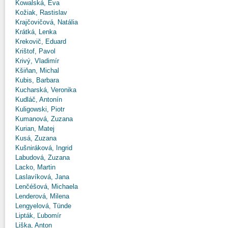
Kowalská, Eva
Kožiak, Rastislav
Krajčovičová, Natália
Krátká, Lenka
Krekovič, Eduard
Krištof, Pavol
Krivý, Vladimír
Kšiňan, Michal
Kubis, Barbara
Kucharská, Veronika
Kudláč, Antonín
Kuligowski, Piotr
Kumanová, Zuzana
Kurian, Matej
Kusá, Zuzana
Kušniráková, Ingrid
Labudová, Zuzana
Lacko, Martin
Laslavíková, Jana
Lenčéšová, Michaela
Lenderová, Milena
Lengyelová, Tünde
Lipták, Ľubomír
Liška, Anton