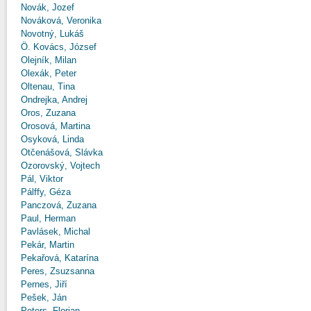
Novák, Jozef
Nováková, Veronika
Novotný, Lukáš
Ö. Kovács, József
Olejník, Milan
Olexák, Peter
Oltenau, Tina
Ondrejka, Andrej
Oros, Zuzana
Orosová, Martina
Osyková, Linda
Otčenášová, Slávka
Ozorovský, Vojtech
Pál, Viktor
Pálffy, Géza
Panczová, Zuzana
Paul, Herman
Pavlásek, Michal
Pekár, Martin
Pekařová, Katarína
Peres, Zsuzsanna
Pernes, Jiří
Pešek, Ján
Peters, Florian