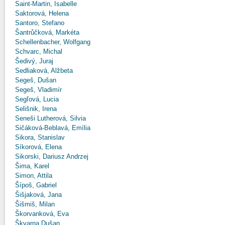
Saint-Martin, Isabelle
Saktorová, Helena
Santoro, Stefano
Šantrůčková, Markéta
Schellenbacher, Wolfgang
Schvarc, Michal
Šedivý, Juraj
Sedliaková, Alžbeta
Segeš, Dušan
Segeš, Vladimír
Segľová, Lucia
Selišnik, Irena
Seneši Lutherová, Silvia
Sičáková-Beblavá, Emília
Sikora, Stanislav
Síkorová, Elena
Sikorski, Dariusz Andrzej
Šima, Karel
Simon, Attila
Šípoš, Gabriel
Šišjaková, Jana
Šišmiš, Milan
Škorvanková, Eva
Škvarna Dušan