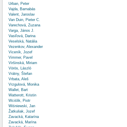
Urban, Peter
Vajda, Barnabás
Valent, Jaroslav
Van Duin, Pieter C.
Varechová, Zuzana
Varga, János J.
Vasiľová, Darina
Veselská, Natália
Vezenkov, Alexander
Viceník, Jozef
Vimmer, Pavel
Viršinská, Miriam
Vörös, László
Vrátny, Štefan
Vrbata, Aleš
Vrzgulová, Monika
Wallet, Bart
Watterott, Kristin
Wciślik, Piotr
Wiśniewski, Jan
Žatkuliak, Jozef
Zavacká, Katarína
Zavacká, Marína