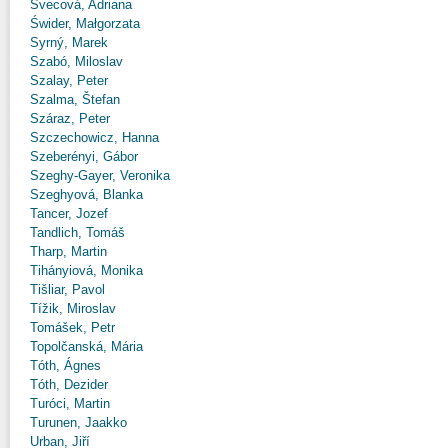
Švecová, Adriana
Świder, Małgorzata
Syrný, Marek
Szabó, Miloslav
Szalay, Peter
Szalma, Štefan
Száraz, Peter
Szczechowicz, Hanna
Szeberényi, Gábor
Szeghy-Gayer, Veronika
Szeghyová, Blanka
Tancer, Jozef
Tandlich, Tomáš
Tharp, Martin
Tihányiová, Monika
Tišliar, Pavol
Tížik, Miroslav
Tomášek, Petr
Topolčanská, Mária
Tóth, Ágnes
Tóth, Dezider
Turóci, Martin
Turunen, Jaakko
Urban, Jiří