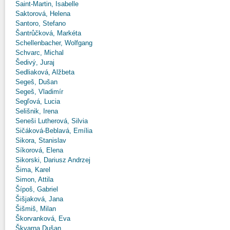
Saint-Martin, Isabelle
Saktorová, Helena
Santoro, Stefano
Šantrůčková, Markéta
Schellenbacher, Wolfgang
Schvarc, Michal
Šedivý, Juraj
Sedliaková, Alžbeta
Segeš, Dušan
Segeš, Vladimír
Segľová, Lucia
Selišnik, Irena
Seneši Lutherová, Silvia
Sičáková-Beblavá, Emília
Sikora, Stanislav
Síkorová, Elena
Sikorski, Dariusz Andrzej
Šima, Karel
Simon, Attila
Šípoš, Gabriel
Šišjaková, Jana
Šišmiš, Milan
Škorvanková, Eva
Škvarna Dušan