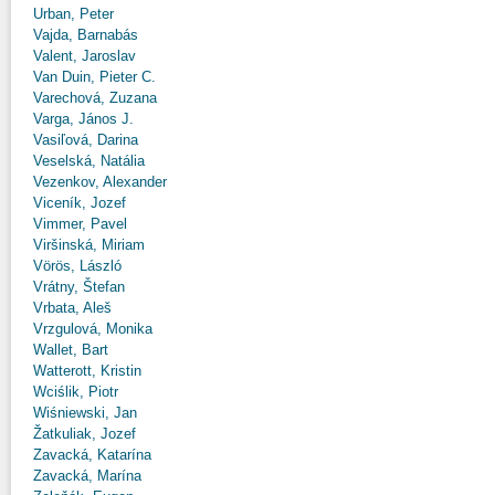
Urban, Peter
Vajda, Barnabás
Valent, Jaroslav
Van Duin, Pieter C.
Varechová, Zuzana
Varga, János J.
Vasiľová, Darina
Veselská, Natália
Vezenkov, Alexander
Viceník, Jozef
Vimmer, Pavel
Viršinská, Miriam
Vörös, László
Vrátny, Štefan
Vrbata, Aleš
Vrzgulová, Monika
Wallet, Bart
Watterott, Kristin
Wciślik, Piotr
Wiśniewski, Jan
Žatkuliak, Jozef
Zavacká, Katarína
Zavacká, Marína