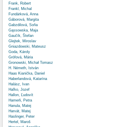
Frank, Robert
Frankl, Michal
Fundárková, Anna
Gáborová, Margita
Gabzdilová, Soňa
Gąssowska, Maja
Gaučík, Štefan
Glejtek, Miroslav
Gniazdowski, Mateusz
Goda, Károly
Grófová, Mária
Gronowski, Michał Tomasz
H. Németh, István
Haas Kianička, Daniel
Haberlandová, Katarína
Halász, Ivan
Haľko, Jozef
Hallon, Ľudovít
Hamerli, Petra
Hanula, Matej
Harvát, Matej
Haslinger, Peter
Hertel, Maroš