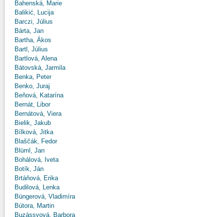
Bahenská, Marie
Balikić, Lucija
Barczi, Július
Bárta, Jan
Bartha, Ákos
Bartl, Július
Bartlová, Alena
Bátovská, Jarmila
Benka, Peter
Benko, Juraj
Beňová, Katarína
Bernát, Libor
Bernátová, Viera
Bielik, Jakub
Bílková, Jitka
Blaščák, Fedor
Blüml, Jan
Bohálová, Iveta
Botík, Ján
Brtáňová, Erika
Budilová, Lenka
Büngerová, Vladimíra
Bútora, Martin
Buzássyová, Barbora