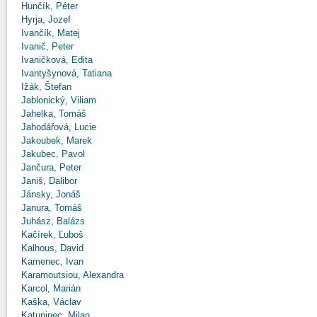
Hunčík, Péter
Hyrja, Jozef
Ivančík, Matej
Ivanič, Peter
Ivaničková, Edita
Ivantyšynová, Tatiana
Ižák, Štefan
Jablonický, Viliam
Jahelka, Tomáš
Jahodářová, Lucie
Jakoubek, Marek
Jakubec, Pavol
Jančura, Peter
Janiš, Dalibor
Jánsky, Jonáš
Janura, Tomáš
Juhász, Balázs
Kačírek, Ľuboš
Kalhous, David
Kamenec, Ivan
Karamoutsiou, Alexandra
Karcol, Marián
Kaška, Václav
Katuninec, Milan