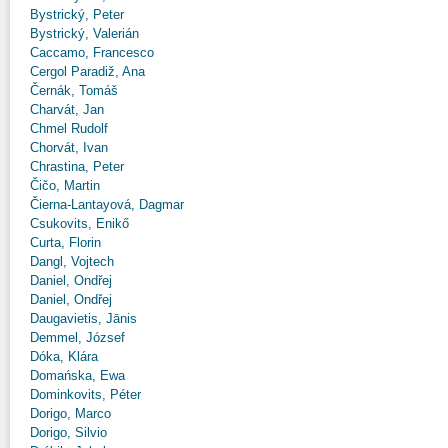
Bystrický, Peter
Bystrický, Valerián
Caccamo, Francesco
Cergol Paradiž, Ana
Černák, Tomáš
Charvát, Jan
Chmel Rudolf
Chorvát, Ivan
Chrastina, Peter
Čičo, Martin
Čierna-Lantayová, Dagmar
Csukovits, Enikő
Curta, Florin
Dangl, Vojtech
Daniel, Ondřej
Daniel, Ondřej
Daugavietis, Jānis
Demmel, József
Dóka, Klára
Domańska, Ewa
Dominkovits, Péter
Dorigo, Marco
Dorigo, Silvio