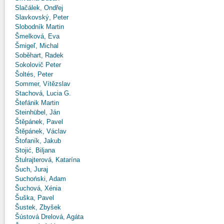
Slačálek, Ondřej
Slavkovský, Peter
Slobodník Martin
Šmelková, Eva
Šmigeľ, Michal
Soběhart, Radek
Sokolovič Peter
Šoltés, Peter
Sommer, Vítězslav
Stachová, Lucia G.
Štefánik Martin
Steinhübel, Ján
Štěpánek, Pavel
Štěpánek, Václav
Štofaník, Jakub
Stojić, Biljana
Štulrajterová, Katarína
Šuch, Juraj
Suchoński, Adam
Šuchová, Xénia
Šuška, Pavel
Šustek, Zbyšek
Šústová Drelová, Agáta