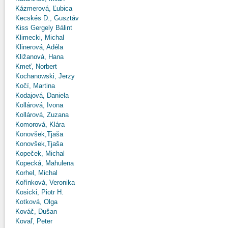
Kázmerová, Ľubica
Kecskés D., Gusztáv
Kiss Gergely Bálint
Klimecki, Michal
Klinerová, Adéla
Kližanová, Hana
Kmeť, Norbert
Kochanowski, Jerzy
Kočí, Martina
Kodajová, Daniela
Kollárová, Ivona
Kollárová, Zuzana
Komorová, Klára
Konovšek,Tjaša
Konovšek,Tjaša
Kopeček, Michal
Kopecká, Mahulena
Korhel, Michal
Kořínková, Veronika
Kosicki, Piotr H.
Kotková, Olga
Kováč, Dušan
Kovaľ, Peter