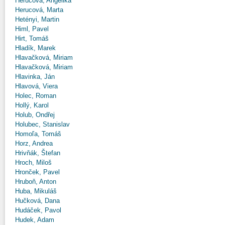
Herucová, Angelika
Herucová, Marta
Hetényi, Martin
Himl, Pavel
Hirt, Tomáš
Hladík, Marek
Hlavačková, Miriam
Hlavačková, Miriam
Hlavinka, Ján
Hlavová, Viera
Holec, Roman
Hollý, Karol
Holub, Ondřej
Holubec, Stanislav
Homoľa, Tomáš
Horz, Andrea
Hrivňák, Štefan
Hroch, Miloš
Hronček, Pavel
Hruboň, Anton
Huba, Mikuláš
Hučková, Dana
Hudáček, Pavol
Hudek, Adam