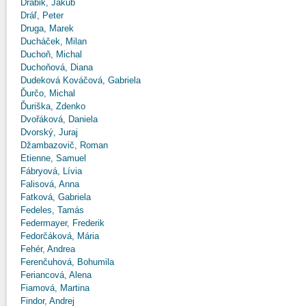
Drábik, Jakub
Dráľ, Peter
Druga, Marek
Ducháček, Milan
Duchoň, Michal
Duchoňová, Diana
Dudeková Kováčová, Gabriela
Ďurčo, Michal
Ďuriška, Zdenko
Dvořáková, Daniela
Dvorský, Juraj
Džambazovič, Roman
Etienne, Samuel
Fábryová, Lívia
Falisová, Anna
Fatková, Gabriela
Fedeles, Tamás
Federmayer, Frederik
Fedorčáková, Mária
Fehér, Andrea
Ferenčuhová, Bohumila
Feriancová, Alena
Fiamová, Martina
Findor, Andrej