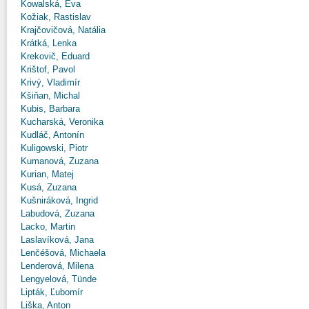
Kowalská, Eva
Kožiak, Rastislav
Krajčovičová, Natália
Krátká, Lenka
Krekovič, Eduard
Krištof, Pavol
Krivý, Vladimír
Kšiňan, Michal
Kubis, Barbara
Kucharská, Veronika
Kudláč, Antonín
Kuligowski, Piotr
Kumanová, Zuzana
Kurian, Matej
Kusá, Zuzana
Kušniráková, Ingrid
Labudová, Zuzana
Lacko, Martin
Laslavíková, Jana
Lenčéšová, Michaela
Lenderová, Milena
Lengyelová, Tünde
Lipták, Ľubomír
Liška, Anton