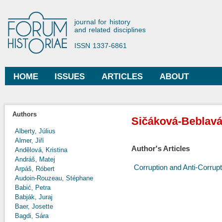
Ski
mai
Forum Historiae
journal for history
con
and related disciplines
ISSN 1337-6861
HOME
ISSUES
ARTICLES
ABOUT
Main menu
Authors
Sičáková-Beblavá
Alberty, Július
Almer, Jiří
Author's Articles
Andělová, Kristina
Andráš, Matej
Corruption and Anti-Corrupt
Arpáš, Róbert
Audoin-Rouzeau, Stéphane
Babić, Petra
Babják, Juraj
Baer, Josette
Bagdi, Sára