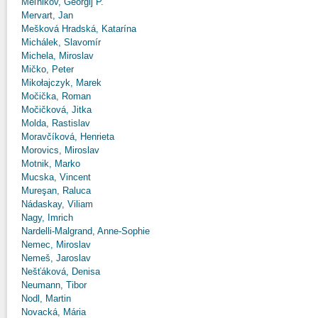
Meľnikov, Georgij P.
Mervart, Jan
Mešková Hradská, Katarína
Michálek, Slavomír
Michela, Miroslav
Mičko, Peter
Mikołajczyk, Marek
Močička, Roman
Močičková, Jitka
Molda, Rastislav
Moravčíková, Henrieta
Morovics, Miroslav
Motnik, Marko
Mucska, Vincent
Mureşan, Raluca
Nádaskay, Viliam
Nagy, Imrich
Nardelli-Malgrand, Anne-Sophie
Nemec, Miroslav
Nemeš, Jaroslav
Nešťáková, Denisa
Neumann, Tibor
Nodl, Martin
Novacká, Mária