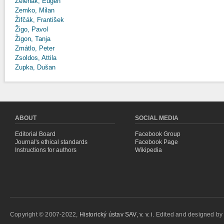
Zeleňák, Eugen
Zemko, Milan
Žifčák, František
Žigo, Pavol
Žigon, Tanja
Zmátlo, Peter
Zsoldos, Attila
Zupka, Dušan
ABOUT
SOCIAL MEDIA
Editorial Board
Facebook Group
Journal's ethical standards
Facebook Page
Instructions for authors
Wikipedia
Copyright © 2007-2022,
Historický ústav SAV, v. v. i.
Edited and designed b