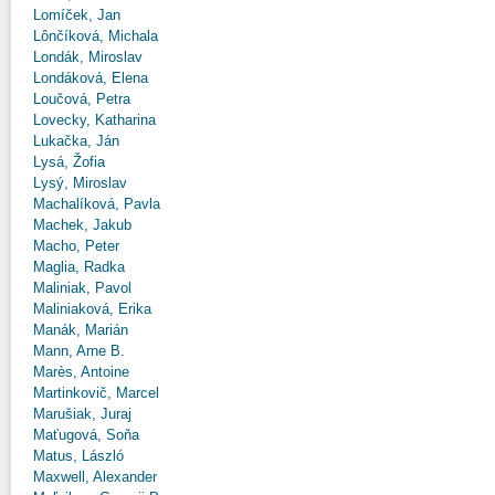
Lomíček, Jan
Lônčíková, Michala
Londák, Miroslav
Londáková, Elena
Loučová, Petra
Lovecky, Katharina
Lukačka, Ján
Lysá, Žofia
Lysý, Miroslav
Machalíková, Pavla
Machek, Jakub
Macho, Peter
Maglia, Radka
Maliniak, Pavol
Maliniaková, Erika
Manák, Marián
Mann, Arne B.
Marès, Antoine
Martinkovič, Marcel
Marušiak, Juraj
Maťugová, Soňa
Matus, László
Maxwell, Alexander