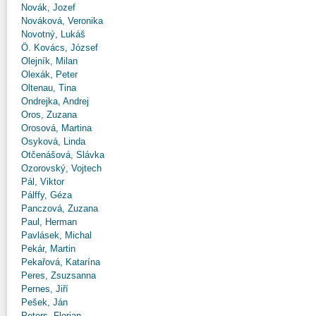
Novák, Jozef
Nováková, Veronika
Novotný, Lukáš
Ö. Kovács, József
Olejník, Milan
Olexák, Peter
Oltenau, Tina
Ondrejka, Andrej
Oros, Zuzana
Orosová, Martina
Osyková, Linda
Otčenášová, Slávka
Ozorovský, Vojtech
Pál, Viktor
Pálffy, Géza
Panczová, Zuzana
Paul, Herman
Pavlásek, Michal
Pekár, Martin
Pekařová, Katarína
Peres, Zsuzsanna
Pernes, Jiří
Pešek, Ján
Peters, Florian