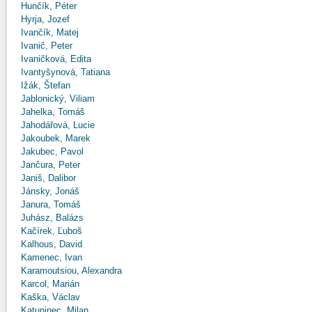
Hunčík, Péter
Hyrja, Jozef
Ivančík, Matej
Ivanič, Peter
Ivaničková, Edita
Ivantyšynová, Tatiana
Ižák, Štefan
Jablonický, Viliam
Jahelka, Tomáš
Jahodářová, Lucie
Jakoubek, Marek
Jakubec, Pavol
Jančura, Peter
Janiš, Dalibor
Jánsky, Jonáš
Janura, Tomáš
Juhász, Balázs
Kačírek, Ľuboš
Kalhous, David
Kamenec, Ivan
Karamoutsiou, Alexandra
Karcol, Marián
Kaška, Václav
Katuninec, Milan