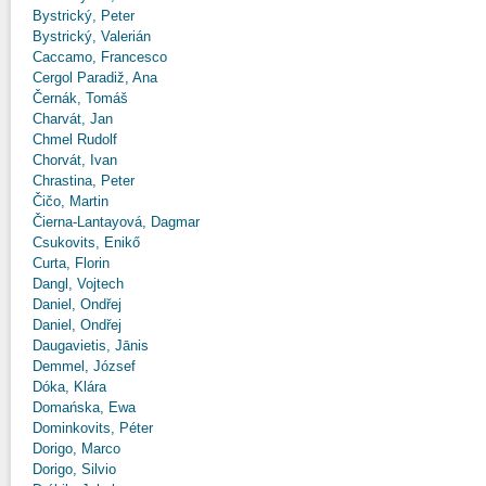
Bystrický, Peter
Bystrický, Valerián
Caccamo, Francesco
Cergol Paradiž, Ana
Černák, Tomáš
Charvát, Jan
Chmel Rudolf
Chorvát, Ivan
Chrastina, Peter
Čičo, Martin
Čierna-Lantayová, Dagmar
Csukovits, Enikő
Curta, Florin
Dangl, Vojtech
Daniel, Ondřej
Daniel, Ondřej
Daugavietis, Jānis
Demmel, József
Dóka, Klára
Domańska, Ewa
Dominkovits, Péter
Dorigo, Marco
Dorigo, Silvio