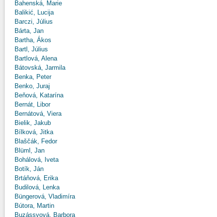
Bahenská, Marie
Balikić, Lucija
Barczi, Július
Bárta, Jan
Bartha, Ákos
Bartl, Július
Bartlová, Alena
Bátovská, Jarmila
Benka, Peter
Benko, Juraj
Beňová, Katarína
Bernát, Libor
Bernátová, Viera
Bielik, Jakub
Bílková, Jitka
Blaščák, Fedor
Blüml, Jan
Bohálová, Iveta
Botík, Ján
Brtáňová, Erika
Budilová, Lenka
Büngerová, Vladimíra
Bútora, Martin
Buzássyová, Barbora