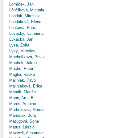
Lomíček, Jan
Lônčíková, Michala
Londák, Miroslav
Londáková, Elena
Loučová, Petra
Lovecky, Katharina
Lukačka, Ján
Lysá, Žofia
Lysý, Miroslav
Machalíková, Pavla
Machek, Jakub
Macho, Peter
Maglia, Radka
Maliniak, Pavol
Maliniaková, Erika
Manák, Marián
Mann, Arne B.
Marès, Antoine
Martinkovič, Marcel
Marušiak, Juraj
Maťugová, Soňa
Matus, László
Maxwell, Alexander