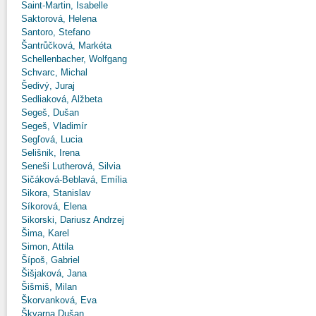
Saint-Martin, Isabelle
Saktorová, Helena
Santoro, Stefano
Šantrůčková, Markéta
Schellenbacher, Wolfgang
Schvarc, Michal
Šedivý, Juraj
Sedliaková, Alžbeta
Segeš, Dušan
Segeš, Vladimír
Segľová, Lucia
Selišnik, Irena
Seneši Lutherová, Silvia
Sičáková-Beblavá, Emília
Sikora, Stanislav
Síkorová, Elena
Sikorski, Dariusz Andrzej
Šima, Karel
Simon, Attila
Šípoš, Gabriel
Šišjaková, Jana
Šišmiš, Milan
Škorvanková, Eva
Škvarna Dušan