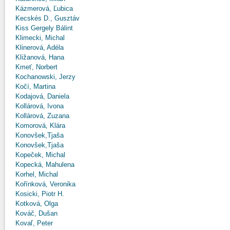
Kázmerová, Ľubica
Kecskés D., Gusztáv
Kiss Gergely Bálint
Klimecki, Michal
Klinerová, Adéla
Kližanová, Hana
Kmeť, Norbert
Kochanowski, Jerzy
Kočí, Martina
Kodajová, Daniela
Kollárová, Ivona
Kollárová, Zuzana
Komorová, Klára
Konovšek,Tjaša
Konovšek,Tjaša
Kopeček, Michal
Kopecká, Mahulena
Korhel, Michal
Kořínková, Veronika
Kosicki, Piotr H.
Kotková, Olga
Kováč, Dušan
Kovaľ, Peter