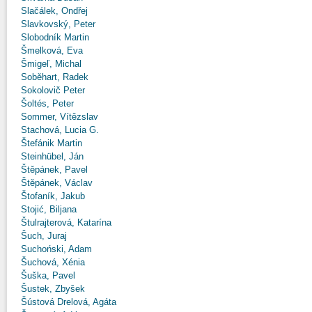
Slačálek, Ondřej
Slavkovský, Peter
Slobodník Martin
Šmelková, Eva
Šmigeľ, Michal
Soběhart, Radek
Sokolovič Peter
Šoltés, Peter
Sommer, Vítězslav
Stachová, Lucia G.
Štefánik Martin
Steinhübel, Ján
Štěpánek, Pavel
Štěpánek, Václav
Štofaník, Jakub
Stojić, Biljana
Štulrajterová, Katarína
Šuch, Juraj
Suchoński, Adam
Šuchová, Xénia
Šuška, Pavel
Šustek, Zbyšek
Šústová Drelová, Agáta