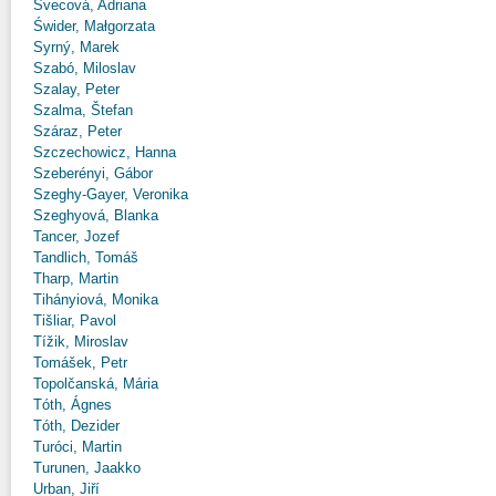
Švecová, Adriana
Świder, Małgorzata
Syrný, Marek
Szabó, Miloslav
Szalay, Peter
Szalma, Štefan
Száraz, Peter
Szczechowicz, Hanna
Szeberényi, Gábor
Szeghy-Gayer, Veronika
Szeghyová, Blanka
Tancer, Jozef
Tandlich, Tomáš
Tharp, Martin
Tihányiová, Monika
Tišliar, Pavol
Tížik, Miroslav
Tomášek, Petr
Topolčanská, Mária
Tóth, Ágnes
Tóth, Dezider
Turóci, Martin
Turunen, Jaakko
Urban, Jiří