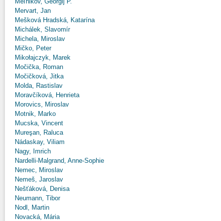
Meľnikov, Georgij P.
Mervart, Jan
Mešková Hradská, Katarína
Michálek, Slavomír
Michela, Miroslav
Mičko, Peter
Mikołajczyk, Marek
Močička, Roman
Močičková, Jitka
Molda, Rastislav
Moravčíková, Henrieta
Morovics, Miroslav
Motnik, Marko
Mucska, Vincent
Mureşan, Raluca
Nádaskay, Viliam
Nagy, Imrich
Nardelli-Malgrand, Anne-Sophie
Nemec, Miroslav
Nemeš, Jaroslav
Nešťáková, Denisa
Neumann, Tibor
Nodl, Martin
Novacká, Mária