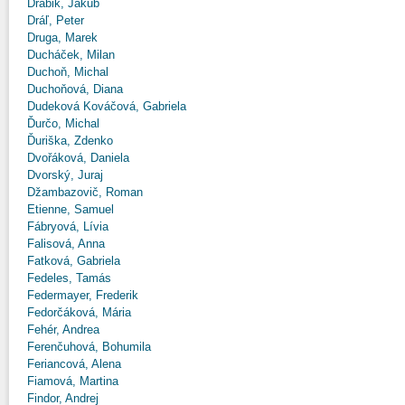
Drábik, Jakub
Dráľ, Peter
Druga, Marek
Ducháček, Milan
Duchoň, Michal
Duchoňová, Diana
Dudeková Kováčová, Gabriela
Ďurčo, Michal
Ďuriška, Zdenko
Dvořáková, Daniela
Dvorský, Juraj
Džambazovič, Roman
Etienne, Samuel
Fábryová, Lívia
Falisová, Anna
Fatková, Gabriela
Fedeles, Tamás
Federmayer, Frederik
Fedorčáková, Mária
Fehér, Andrea
Ferenčuhová, Bohumila
Feriancová, Alena
Fiamová, Martina
Findor, Andrej