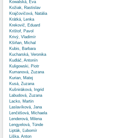
Kowalská, Eva
Kožiak, Rastislav
Krajčovičová, Natália
Krátká, Lenka
Krekovič, Eduard
Krištof, Pavol
Krivý, Vladimír
Kšiňan, Michal
Kubis, Barbara
Kucharská, Veronika
Kudláč, Antonín
Kuligowski, Piotr
Kumanová, Zuzana
Kurian, Matej
Kusá, Zuzana
Kušniráková, Ingrid
Labudová, Zuzana
Lacko, Martin
Laslavíková, Jana
Lenčéšová, Michaela
Lenderová, Milena
Lengyelová, Tünde
Lipták, Ľubomír
Liška, Anton