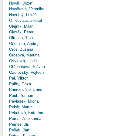
Novák, Jozef
Nováková, Veronika
Novotný, Lukáš
Ö. Kovács, József
Olejník, Milan
Olexák, Peter
Oltenau, Tina
Ondrejka, Andrej
Oros, Zuzana
Orosová, Martina
Osyková, Linda
Otčenášová, Slávka
Ozorovský, Vojtech
Pál, Viktor
Pálffy, Géza
Panczová, Zuzana
Paul, Herman
Pavlásek, Michal
Pekár, Martin
Pekařová, Katarína
Peres, Zsuzsanna
Pernes, Jiří
Pešek, Ján
Peters, Florian