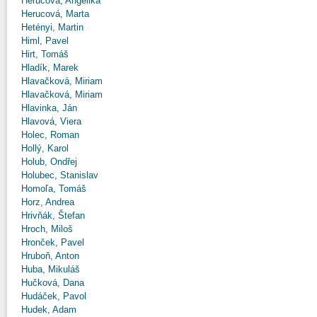
Herucová, Angelika
Herucová, Marta
Hetényi, Martin
Himl, Pavel
Hirt, Tomáš
Hladík, Marek
Hlavačková, Miriam
Hlavačková, Miriam
Hlavinka, Ján
Hlavová, Viera
Holec, Roman
Hollý, Karol
Holub, Ondřej
Holubec, Stanislav
Homoľa, Tomáš
Horz, Andrea
Hrivňák, Štefan
Hroch, Miloš
Hronček, Pavel
Hruboň, Anton
Huba, Mikuláš
Hučková, Dana
Hudáček, Pavol
Hudek, Adam