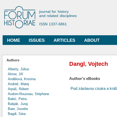
Ski
mai
Forum Historiae
journal for history
con
and related disciplines
ISSN 1337-6861
HOME
ISSUES
ARTICLES
ABOUT
Main menu
Authors
Dangl, Vojtech
Alberty, Július
Almer, Jiří
Author's eBooks
Andělová, Kristina
Andráš, Matej
Pod zástavou cisára a kráľ
Arpáš, Róbert
Audoin-Rouzeau, Stéphane
Babić, Petra
Babják, Juraj
Baer, Josette
Bagdi, Sára