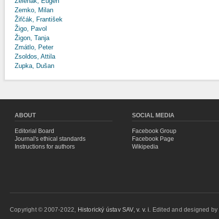
Zeleňák, Eugen
Zemko, Milan
Žifčák, František
Žigo, Pavol
Žigon, Tanja
Zmátlo, Peter
Zsoldos, Attila
Zupka, Dušan
ABOUT
SOCIAL MEDIA
Editorial Board
Facebook Group
Journal's ethical standards
Facebook Page
Instructions for authors
Wikipedia
Copyright © 2007-2022,
Historický ústav SAV, v. v. i.
Edited and designed b