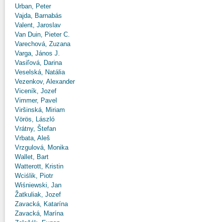
Urban, Peter
Vajda, Barnabás
Valent, Jaroslav
Van Duin, Pieter C.
Varechová, Zuzana
Varga, János J.
Vasiľová, Darina
Veselská, Natália
Vezenkov, Alexander
Viceník, Jozef
Vimmer, Pavel
Viršinská, Miriam
Vörös, László
Vrátny, Štefan
Vrbata, Aleš
Vrzgulová, Monika
Wallet, Bart
Watterott, Kristin
Wciślik, Piotr
Wiśniewski, Jan
Žatkuliak, Jozef
Zavacká, Katarína
Zavacká, Marína