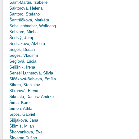
Saint-Martin, Isabelle
Saktorová, Helena
Santoro, Stefano
Šantrůčková, Markéta
Schellenbacher, Wolfgang
Schvarc, Michal
Šedivý, Juraj
Sedliaková, Alžbeta
Segeš, Dušan
Segeš, Vladimír
Segľová, Lucia
Selišnik, Irena
Seneši Lutherová, Silvia
Sičáková-Beblavá, Emília
Sikora, Stanislav
Síkorová, Elena
Sikorski, Dariusz Andrzej
Šima, Karel
Simon, Attila
Šípoš, Gabriel
Šišjaková, Jana
Šišmiš, Milan
Škorvanková, Eva
Škvarna Dušan