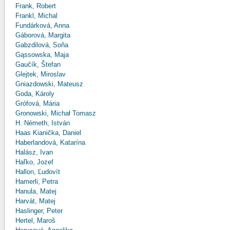
Frank, Robert
Frankl, Michal
Fundárková, Anna
Gáborová, Margita
Gabzdilová, Soňa
Gąssowska, Maja
Gaučík, Štefan
Glejtek, Miroslav
Gniazdowski, Mateusz
Goda, Károly
Grófová, Mária
Gronowski, Michał Tomasz
H. Németh, István
Haas Kianička, Daniel
Haberlandová, Katarína
Halász, Ivan
Haľko, Jozef
Hallon, Ľudovít
Hamerli, Petra
Hanula, Matej
Harvát, Matej
Haslinger, Peter
Hertel, Maroš