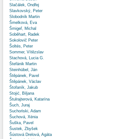
Slačálek, Ondřej
Slavkovský, Peter
Slobodník Martin
Šmelková, Eva
Šmigeľ, Michal
Soběhart, Radek
Sokolovič Peter
Šoltés, Peter
Sommer, Vítězslav
Stachová, Lucia G.
Štefánik Martin
Steinhübel, Ján
Štěpánek, Pavel
Štěpánek, Václav
Štofaník, Jakub
Stojić, Biljana
Štulrajterová, Katarína
Šuch, Juraj
Suchoński, Adam
Šuchová, Xénia
Šuška, Pavel
Šustek, Zbyšek
Šústová Drelová, Agáta