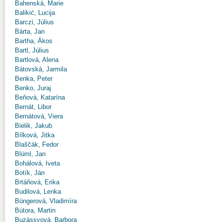
Bahenská, Marie
Balikić, Lucija
Barczi, Július
Bárta, Jan
Bartha, Ákos
Bartl, Július
Bartlová, Alena
Bátovská, Jarmila
Benka, Peter
Benko, Juraj
Beňová, Katarína
Bernát, Libor
Bernátová, Viera
Bielik, Jakub
Bílková, Jitka
Blaščák, Fedor
Blüml, Jan
Bohálová, Iveta
Botík, Ján
Brtáňová, Erika
Budilová, Lenka
Büngerová, Vladimíra
Bútora, Martin
Buzássyová, Barbora