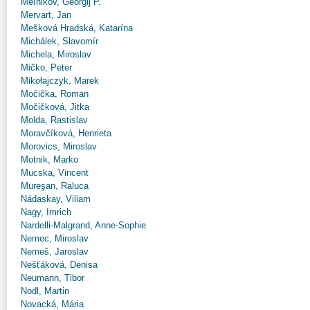
Meľnikov, Georgij P.
Mervart, Jan
Mešková Hradská, Katarína
Michálek, Slavomír
Michela, Miroslav
Mičko, Peter
Mikołajczyk, Marek
Močička, Roman
Močičková, Jitka
Molda, Rastislav
Moravčíková, Henrieta
Morovics, Miroslav
Motnik, Marko
Mucska, Vincent
Mureşan, Raluca
Nádaskay, Viliam
Nagy, Imrich
Nardelli-Malgrand, Anne-Sophie
Nemec, Miroslav
Nemeš, Jaroslav
Nešťáková, Denisa
Neumann, Tibor
Nodl, Martin
Novacká, Mária