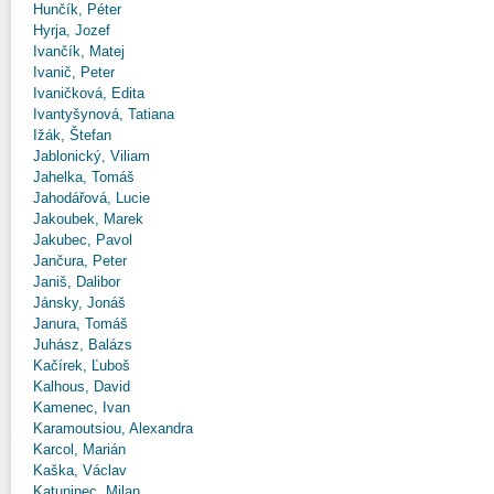
Hunčík, Péter
Hyrja, Jozef
Ivančík, Matej
Ivanič, Peter
Ivaničková, Edita
Ivantyšynová, Tatiana
Ižák, Štefan
Jablonický, Viliam
Jahelka, Tomáš
Jahodářová, Lucie
Jakoubek, Marek
Jakubec, Pavol
Jančura, Peter
Janiš, Dalibor
Jánsky, Jonáš
Janura, Tomáš
Juhász, Balázs
Kačírek, Ľuboš
Kalhous, David
Kamenec, Ivan
Karamoutsiou, Alexandra
Karcol, Marián
Kaška, Václav
Katuninec, Milan