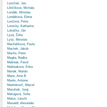
Lomíček, Jan
Lônčíková, Michala
Londák, Miroslav
Londáková, Elena
Loučová, Petra
Lovecky, Katharina
Lukačka, Ján
Lysá, Žofia
Lysý, Miroslav
Machalíková, Pavla
Machek, Jakub
Macho, Peter
Maglia, Radka
Maliniak, Pavol
Maliniaková, Erika
Manák, Marián
Mann, Arne B.
Marès, Antoine
Martinkovič, Marcel
Marušiak, Juraj
Maťugová, Soňa
Matus, László
Maxwell, Alexander