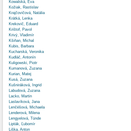
Kowalská, Eva
Kožiak, Rastislav
Krajčovičová, Natália
Krátká, Lenka
Krekovič, Eduard
Krištof, Pavol
Krivý, Vladimír
Kšiňan, Michal
Kubis, Barbara
Kucharská, Veronika
Kudláč, Antonín
Kuligowski, Piotr
Kumanová, Zuzana
Kurian, Matej
Kusá, Zuzana
Kušniráková, Ingrid
Labudová, Zuzana
Lacko, Martin
Laslavíková, Jana
Lenčéšová, Michaela
Lenderová, Milena
Lengyelová, Tünde
Lipták, Ľubomír
Liška, Anton