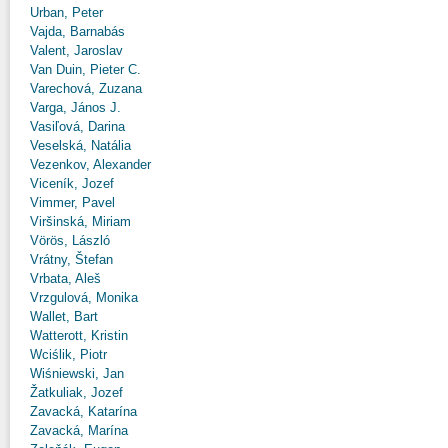
Urban, Peter
Vajda, Barnabás
Valent, Jaroslav
Van Duin, Pieter C.
Varechová, Zuzana
Varga, János J.
Vasiľová, Darina
Veselská, Natália
Vezenkov, Alexander
Viceník, Jozef
Vimmer, Pavel
Viršinská, Miriam
Vörös, László
Vrátny, Štefan
Vrbata, Aleš
Vrzgulová, Monika
Wallet, Bart
Watterott, Kristin
Wciślik, Piotr
Wiśniewski, Jan
Žatkuliak, Jozef
Zavacká, Katarína
Zavacká, Marína