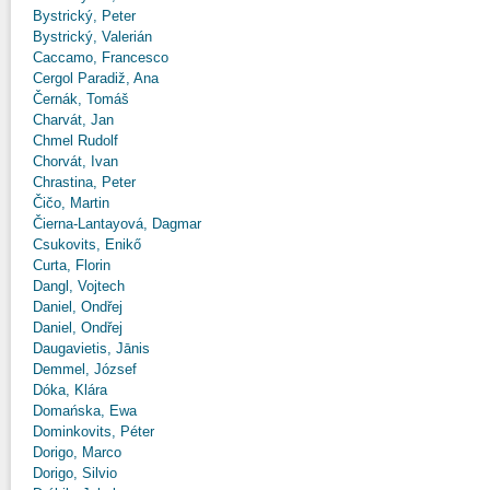
Bystrický, Peter
Bystrický, Valerián
Caccamo, Francesco
Cergol Paradiž, Ana
Černák, Tomáš
Charvát, Jan
Chmel Rudolf
Chorvát, Ivan
Chrastina, Peter
Čičo, Martin
Čierna-Lantayová, Dagmar
Csukovits, Enikő
Curta, Florin
Dangl, Vojtech
Daniel, Ondřej
Daniel, Ondřej
Daugavietis, Jānis
Demmel, József
Dóka, Klára
Domańska, Ewa
Dominkovits, Péter
Dorigo, Marco
Dorigo, Silvio