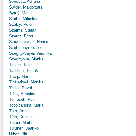
Švecová, Adriana
Świder, Małgorzata
Syrný, Marek
Szabó, Miloslav
Szalay, Peter
Szalma, Štefan
Száraz, Peter
Szczechowicz, Hanna
Szeberényi, Gábor
Szeghy-Gayer, Veronika
Szeghyová, Blanka
Tancer, Jozef
Tandlich, Tomáš
Tharp, Martin
Tihányiová, Monika
Tišliar, Pavol
Tížik, Miroslav
Tomášek, Petr
Topolčanská, Mária
Tóth, Ágnes
Tóth, Dezider
Turóci, Martin
Turunen, Jaakko
Urban, Jiří