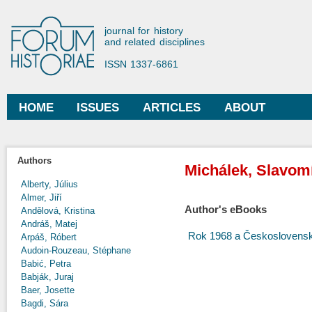
Ski
mai
Forum Historiae
journal for history
con
and related disciplines
ISSN 1337-6861
HOME
ISSUES
ARTICLES
ABOUT
Main menu
Authors
Michálek, Slavom
Alberty, Július
Almer, Jiří
Author's eBooks
Andělová, Kristina
Andráš, Matej
Rok 1968 a Českoslovens
Arpáš, Róbert
Audoin-Rouzeau, Stéphane
Babić, Petra
Babják, Juraj
Baer, Josette
Bagdi, Sára