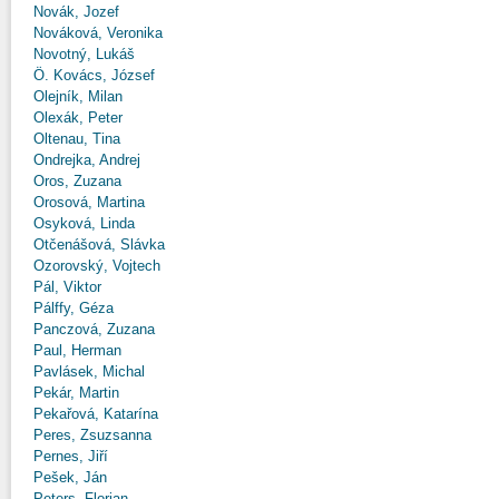
Novák, Jozef
Nováková, Veronika
Novotný, Lukáš
Ö. Kovács, József
Olejník, Milan
Olexák, Peter
Oltenau, Tina
Ondrejka, Andrej
Oros, Zuzana
Orosová, Martina
Osyková, Linda
Otčenášová, Slávka
Ozorovský, Vojtech
Pál, Viktor
Pálffy, Géza
Panczová, Zuzana
Paul, Herman
Pavlásek, Michal
Pekár, Martin
Pekařová, Katarína
Peres, Zsuzsanna
Pernes, Jiří
Pešek, Ján
Peters, Florian