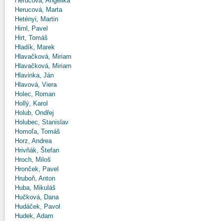
Herucová, Angelika
Herucová, Marta
Hetényi, Martin
Himl, Pavel
Hirt, Tomáš
Hladík, Marek
Hlavačková, Miriam
Hlavačková, Miriam
Hlavinka, Ján
Hlavová, Viera
Holec, Roman
Hollý, Karol
Holub, Ondřej
Holubec, Stanislav
Homoľa, Tomáš
Horz, Andrea
Hrivňák, Štefan
Hroch, Miloš
Hronček, Pavel
Hruboň, Anton
Huba, Mikuláš
Hučková, Dana
Hudáček, Pavol
Hudek, Adam