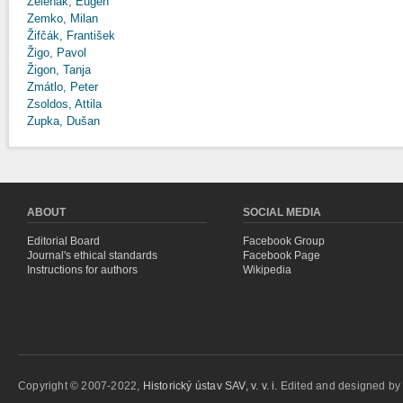
Zeleňák, Eugen
Zemko, Milan
Žifčák, František
Žigo, Pavol
Žigon, Tanja
Zmátlo, Peter
Zsoldos, Attila
Zupka, Dušan
ABOUT
SOCIAL MEDIA
Editorial Board
Facebook Group
Journal's ethical standards
Facebook Page
Instructions for authors
Wikipedia
Copyright © 2007-2022,
Historický ústav SAV, v. v. i.
Edited and designed b