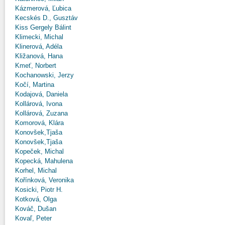
Kázmerová, Ľubica
Kecskés D., Gusztáv
Kiss Gergely Bálint
Klimecki, Michal
Klinerová, Adéla
Kližanová, Hana
Kmeť, Norbert
Kochanowski, Jerzy
Kočí, Martina
Kodajová, Daniela
Kollárová, Ivona
Kollárová, Zuzana
Komorová, Klára
Konovšek,Tjaša
Konovšek,Tjaša
Kopeček, Michal
Kopecká, Mahulena
Korhel, Michal
Kořínková, Veronika
Kosicki, Piotr H.
Kotková, Olga
Kováč, Dušan
Kovaľ, Peter