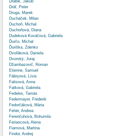
Drábik, Jakub
Dráľ, Peter
Druga, Marek
Ducháček, Milan
Duchoň, Michal
Duchoňová, Diana
Dudeková Kováčová, Gabriela
Ďurčo, Michal
Ďuriška, Zdenko
Dvořáková, Daniela
Dvorský, Juraj
Džambazovič, Roman
Etienne, Samuel
Fábryová, Lívia
Falisová, Anna
Fatková, Gabriela
Fedeles, Tamás
Federmayer, Frederik
Fedorčáková, Mária
Fehér, Andrea
Ferenčuhová, Bohumila
Feriancová, Alena
Fiamová, Martina
Findor, Andrej