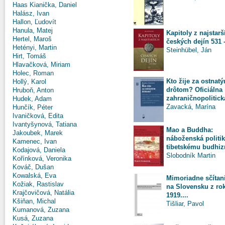
Haas Kianička, Daniel
Halász, Ivan
Hallon, Ľudovít
Hanula, Matej
Kapitoly z najstarš
Hertel, Maroš
českých dejín 531 
Hetényi, Martin
Steinhübel, Ján
Hirt, Tomáš
Hlavačková, Miriam
Holec, Roman
Kto žije za ostnat
Hollý, Karol
drôtom? Oficiálna
Hruboň, Anton
zahraničnopolitická
Hudek, Adam
Zavacká, Marína
Hunčík, Péter
Ivaničková, Edita
Ivantyšynová, Tatiana
Mao a Buddha:
Jakoubek, Marek
náboženská politik
Kamenec, Ivan
tibetskému budhiz
Kodajová, Daniela
Slobodník Martin
Kořínková, Veronika
Kováč, Dušan
Kowalská, Eva
Mimoriadne sčítan
Kožiak, Rastislav
na Slovensku z ro
Krajčovičová, Natália
1919....
Kšiňan, Michal
Tišliar, Pavol
Kumanová, Zuzana
Kusá, Zuzana