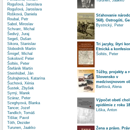
Turunen, Jaakko
Roguľová, Jaroslava
Roguľová, Jaroslava
Rošková, Daniela
Sťahovanie národo
Roubal, Petr
568). Ostrogóti, Gep
Sabol, Miroslav
Bystrický, Peter
Schvarc, Michal
Šedivý, Juraj
Segeš, Dušan
Sikora, Stanislav
Tri jazyky, štyri ko
Slobodník Martin
Etnická a konfesion
Šmigeľ, Michal
Šoltés, Peter
Sokolovič Peter
Šoltés, Peter
Štefánik Martin
Túžby, projekty a re
Steinhübel, Ján
Slovensko v
Štulrajterová, Katarína
medzivojnovom o
Šuchová, Xénia
Bartlová, Alena
Šustek, Zbyšek
Syrný, Marek
Száraz, Peter
Výpočet obetí chol
Szeghyová, Blanka
epidémie z roku 18
Tancer, Jozef
Liška, Anton
Tandlich, Tomáš
Tišliar, Pavol
Tóth, Dezider
Turunen, Jaakko
Žena a právo. Práv