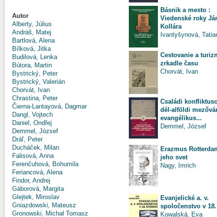
Básnik a mesto :
Autor
Viedenské roky Já
Alberty, Július
Kollára
Andráš, Matej
Ivantyšynová, Tatia
Bartlová, Alena
Bílková, Jitka
Cestovanie a turiz
Budilová, Lenka
zrkadle času
Bútora, Martin
Chorvát, Ivan
Bystrický, Peter
Bystrický, Valerián
Chorvát, Ivan
Chrastina, Peter
Családi konfliktus
Čierna-Lantayová, Dagmar
dél-alföldi mezővá
Dangl, Vojtech
evangélikus...
Daniel, Ondřej
Demmel, József
Demmel, József
Dráľ, Peter
Ducháček, Milan
Erazmus Rotterda
Falisová, Anna
jeho svet
Ferenčuhová, Bohumila
Nagy, Imrich
Feriancová, Alena
Findor, Andrej
Gáborová, Margita
Glejtek, Miroslav
Evanjelické a. v.
Gniazdowski, Mateusz
spoločenstvo v 18.
Gronowski, Michał Tomasz
Kowalská, Eva