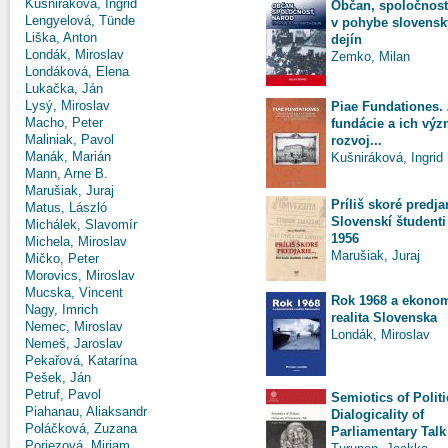
Kušniráková, Ingrid
Občan, spoločnosť
Lengyelová, Tünde
v pohybe slovens
Liška, Anton
dejín
Londák, Miroslav
Zemko, Milan
Londáková, Elena
Lukačka, Ján
Lysý, Miroslav
Piae Fundationes.
Macho, Peter
fundácie a ich vý
Maliniak, Pavol
rozvoj...
Manák, Marián
Kušniráková, Ingrid
Mann, Arne B.
Marušiak, Juraj
Príliš skoré predjar
Matus, László
Slovenskí študenti
Michálek, Slavomír
1956
Michela, Miroslav
Marušiak, Juraj
Mičko, Peter
Morovics, Miroslav
Mucska, Vincent
Rok 1968 a ekono
Nagy, Imrich
realita Slovenska
Nemec, Miroslav
Londák, Miroslav
Nemeš, Jaroslav
Pekařová, Katarína
Pešek, Ján
Petruf, Pavol
Semiotics of Politi
Piahanau, Aliaksandr
Dialogicality of
Poláčková, Zuzana
Parliamentary Talk
Poriezová, Miriam