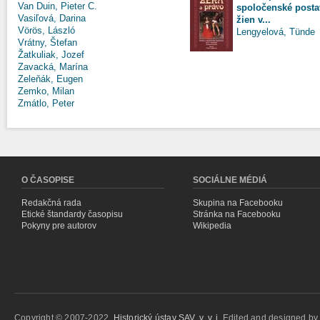
Van Duin, Pieter C.
spoločenské posta
Vasiľová, Darina
žien v...
Vörös, László
Lengyelová, Tünde
Vrátny, Štefan
Žatkuliak, Jozef
Zavacká, Marína
Zeleňák, Eugen
Zemko, Milan
Zmátlo, Peter
O ČASOPISE
SOCIÁLNE MÉDIÁ
Redakčná rada
Skupina na Facebooku
Etické štandardy časopisu
Stránka na Facebooku
Pokyny pre autorov
Wikipedia
Copyright © 2007-2022,
Historický ústav SAV, v. v. i.
Edited and designed b