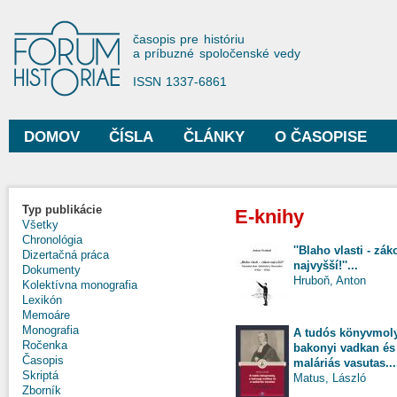
Sko
na
Forum Historiae
časopis pre históriu
hla
a príbuzné spoločenské vedy
obs
ISSN 1337-6861
DOMOV
ČÍSLA
ČLÁNKY
O ČASOPISE
Hlavné menu
Typ publikácie
E-knihy
Všetky
Chronológia
''Blaho vlasti - zák
Dizertačná práca
najvyšší!''...
Dokumenty
Hruboň, Anton
Kolektívna monografia
Lexikón
Memoáre
Monografia
A tudós könyvmoly
Ročenka
bakonyi vadkan és
Časopis
maláriás vasutas...
Skriptá
Matus, László
Zborník