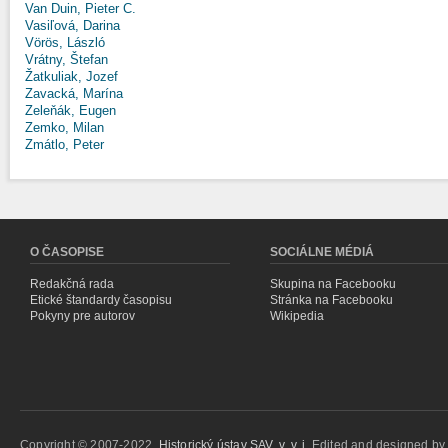
Van Duin, Pieter C.
Vasiľová, Darina
Vörös, László
Vrátny, Štefan
Žatkuliak, Jozef
Zavacká, Marína
Zeleňák, Eugen
Zemko, Milan
Zmátlo, Peter
O ČASOPISE
SOCIÁLNE MÉDIÁ
Redakčná rada
Skupina na Facebooku
Etické štandardy časopisu
Stránka na Facebooku
Pokyny pre autorov
Wikipedia
Copyright © 2007-2022,
Historický ústav SAV, v. v. i.
Edited and designed b