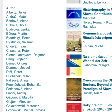
Budilová, Lenka
Autor
Historiography in 
Alberty, Július
Slovak Contributio
Andráš, Matej
the 21st...
Bartlová, Alena
Holec, Roman
-
Kož
Bílková, Jitka
Rastislav
Budilová, Lenka
Komunisti a povsta
Bútora, Martin
Ritualizácia pripo
Bystrický, Peter
si...
Bystrický, Valerián
Kšiňan, Michal
Chorvát, Ivan
Chrastina, Peter
Čierna-Lantayová, Dagmar
Na zlome času / I
Dangl, Vojtech
Wandel der Zeit
Daniel, Ondřej
Gáborová, Margita
Demmel, József
Dráľ, Peter
Ducháček, Milan
Overcoming the O
Falisová, Anna
Borders. Beyond t
Ferenčuhová, Bohumila
Paradigm of Slovak
Feriancová, Alena
Hudek, Adam
Findor, Andrej
Gáborová, Margita
Glejtek, Miroslav
Roky prelomu. Sl
Gniazdowski, Mateusz
v rokoch 1945 - 19
Gronowski, Michał Tomasz