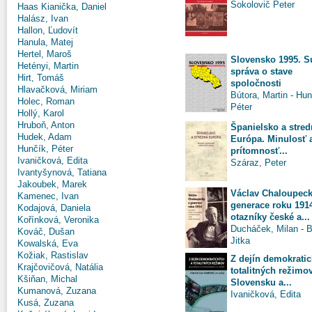
Sokolovič Peter
Haas Kianička, Daniel
Halász, Ivan
Hallon, Ľudovít
Hanula, Matej
Hertel, Maroš
Slovensko 1995. S
Hetényi, Martin
správa o stave
Hirt, Tomáš
spoločnosti
Hlavačková, Miriam
Bútora, Martin
-
Hun
Holec, Roman
Péter
Hollý, Karol
Hruboň, Anton
Španielsko a stred
Hudek, Adam
Európa. Minulosť 
Hunčík, Péter
prítomnosť...
Ivaničková, Edita
Száraz, Peter
Ivantyšynová, Tatiana
Jakoubek, Marek
Václav Chaloupeck
Kamenec, Ivan
generace roku 191
Kodajová, Daniela
otazníky české a...
Kořínková, Veronika
Ducháček, Milan
-
B
Kováč, Dušan
Jitka
Kowalská, Eva
Kožiak, Rastislav
Z dejín demokratic
Krajčovičová, Natália
totalitných režimo
Kšiňan, Michal
Slovensku a...
Kumanová, Zuzana
Ivaničková, Edita
Kusá, Zuzana