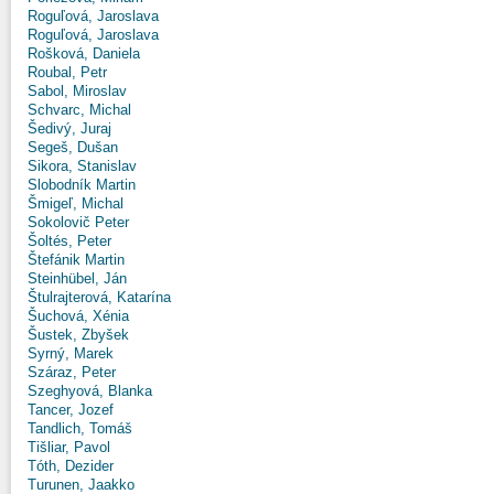
Roguľová, Jaroslava
Roguľová, Jaroslava
Rošková, Daniela
Roubal, Petr
Sabol, Miroslav
Schvarc, Michal
Šedivý, Juraj
Segeš, Dušan
Sikora, Stanislav
Slobodník Martin
Šmigeľ, Michal
Sokolovič Peter
Šoltés, Peter
Štefánik Martin
Steinhübel, Ján
Štulrajterová, Katarína
Šuchová, Xénia
Šustek, Zbyšek
Syrný, Marek
Száraz, Peter
Szeghyová, Blanka
Tancer, Jozef
Tandlich, Tomáš
Tišliar, Pavol
Tóth, Dezider
Turunen, Jaakko