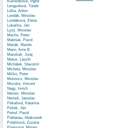
Kušniráková, Ingrid
Lengyelová, Tünde
Liška, Anton
Londák, Miroslav
Londáková, Elena
Lukačka, Ján
Lysý, Miroslav
Macho, Peter
Maliniak, Pavol
Manák, Marián
Mann, Arne B.
Marušiak, Juraj
Matus, László
Michálek, Slavomír
Michela, Miroslav
Mičko, Peter
Morovics, Miroslav
Mucska, Vincent
Nagy, Imrich
Nemec, Miroslav
Nemeš, Jaroslav
Pekařová, Katarína
Pešek, Ján
Petruf, Pavol
Piahanau, Aliaksandr
Poláčková, Zuzana
Poriezová, Miriam