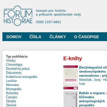
Sko
na
Forum Historiae
časopis pre históriu
hla
a príbuzné spoločenské vedy
obs
ISSN 1337-6861
DOMOV
ČÍSLA
ČLÁNKY
O ČASOPISE
Hlavné menu
Typ publikácie
E-knihy
Všetky
Chronológia
(Dez)integračná sil
Dizertačná práca
stredoeurópskeho
Dokumenty
nacionalizmu : prí
Kolektívna monografia
Marušiak, Juraj
-
Ha
Lexikón
Ivan
Memoáre
Monografia
Balkán a migrace.
Ročenka
křižovatce
Časopis
antropologických
Skriptá
perspektiv
Zborník