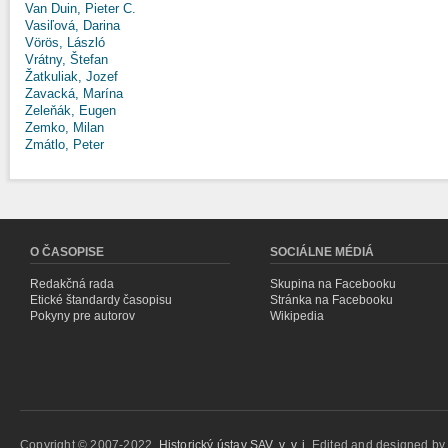
Van Duin, Pieter C.
Vasiľová, Darina
Vörös, László
Vrátny, Štefan
Žatkuliak, Jozef
Zavacká, Marína
Zeleňák, Eugen
Zemko, Milan
Zmátlo, Peter
O ČASOPISE
SOCIÁLNE MÉDIÁ
Redakčná rada
Skupina na Facebooku
Etické štandardy časopisu
Stránka na Facebooku
Pokyny pre autorov
Wikipedia
Copyright © 2007-2022,
Historický ústav SAV, v. v. i.
Edited and designed b