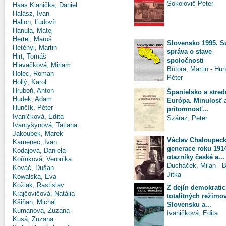
Sokolovič Peter
Haas Kianička, Daniel
Halász, Ivan
Hallon, Ľudovít
Hanula, Matej
Hertel, Maroš
Slovensko 1995. S
Hetényi, Martin
správa o stave
Hirt, Tomáš
spoločnosti
Hlavačková, Miriam
Bútora, Martin
-
Hun
Holec, Roman
Péter
Hollý, Karol
Hruboň, Anton
Španielsko a stred
Hudek, Adam
Európa. Minulosť 
Hunčík, Péter
prítomnosť...
Ivaničková, Edita
Száraz, Peter
Ivantyšynová, Tatiana
Jakoubek, Marek
Václav Chaloupeck
Kamenec, Ivan
generace roku 191
Kodajová, Daniela
otazníky české a...
Kořínková, Veronika
Ducháček, Milan
-
B
Kováč, Dušan
Jitka
Kowalská, Eva
Kožiak, Rastislav
Z dejín demokratic
Krajčovičová, Natália
totalitných režimo
Kšiňan, Michal
Slovensku a...
Kumanová, Zuzana
Ivaničková, Edita
Kusá, Zuzana