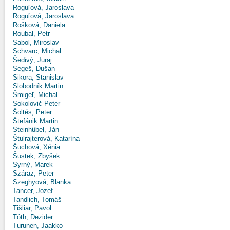
Roguľová, Jaroslava
Roguľová, Jaroslava
Rošková, Daniela
Roubal, Petr
Sabol, Miroslav
Schvarc, Michal
Šedivý, Juraj
Segeš, Dušan
Sikora, Stanislav
Slobodník Martin
Šmigeľ, Michal
Sokolovič Peter
Šoltés, Peter
Štefánik Martin
Steinhübel, Ján
Štulrajterová, Katarína
Šuchová, Xénia
Šustek, Zbyšek
Syrný, Marek
Száraz, Peter
Szeghyová, Blanka
Tancer, Jozef
Tandlich, Tomáš
Tišliar, Pavol
Tóth, Dezider
Turunen, Jaakko