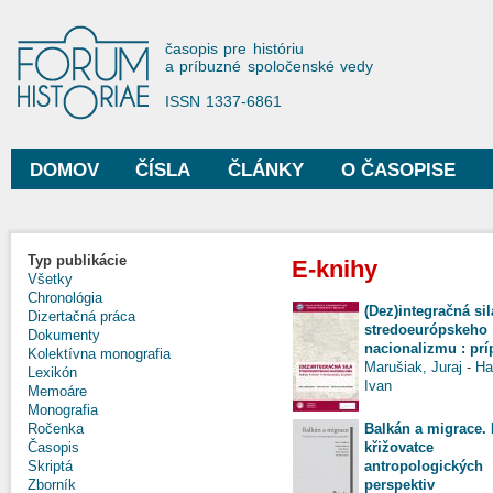
Sko
na
Forum Historiae
časopis pre históriu
hla
a príbuzné spoločenské vedy
obs
ISSN 1337-6861
DOMOV
ČÍSLA
ČLÁNKY
O ČASOPISE
Hlavné menu
Typ publikácie
E-knihy
Všetky
Chronológia
(Dez)integračná sil
Dizertačná práca
stredoeurópskeho
Dokumenty
nacionalizmu : prí
Kolektívna monografia
Marušiak, Juraj
-
Ha
Lexikón
Ivan
Memoáre
Monografia
Balkán a migrace.
Ročenka
křižovatce
Časopis
antropologických
Skriptá
perspektiv
Zborník