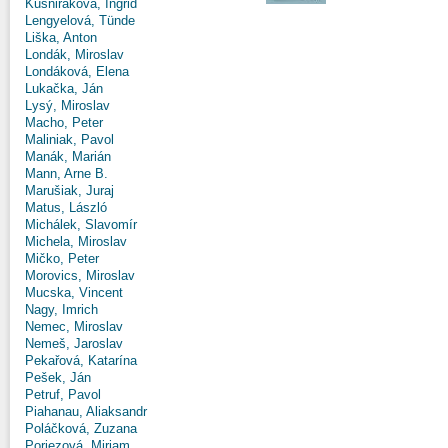
Kušniráková, Ingrid
Lengyelová, Tünde
Liška, Anton
Londák, Miroslav
Londáková, Elena
Lukačka, Ján
Lysý, Miroslav
Macho, Peter
Maliniak, Pavol
Manák, Marián
Mann, Arne B.
Marušiak, Juraj
Matus, László
Michálek, Slavomír
Michela, Miroslav
Mičko, Peter
Morovics, Miroslav
Mucska, Vincent
Nagy, Imrich
Nemec, Miroslav
Nemeš, Jaroslav
Pekařová, Katarína
Pešek, Ján
Petruf, Pavol
Piahanau, Aliaksandr
Poláčková, Zuzana
Poriezová, Miriam