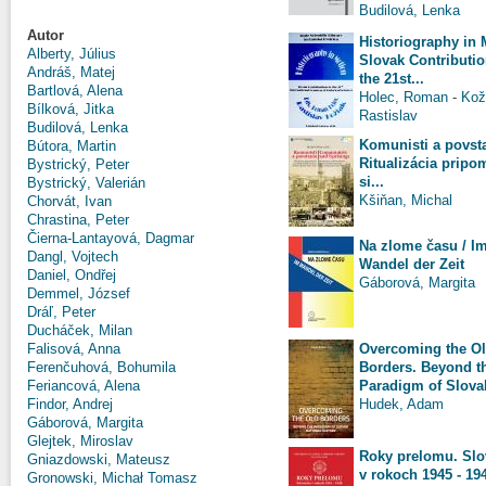
Budilová, Lenka
Autor
Historiography in 
Alberty, Július
Slovak Contributio
Andráš, Matej
the 21st...
Bartlová, Alena
Holec, Roman
-
Kož
Bílková, Jitka
Rastislav
Budilová, Lenka
Komunisti a povsta
Bútora, Martin
Ritualizácia pripo
Bystrický, Peter
si...
Bystrický, Valerián
Kšiňan, Michal
Chorvát, Ivan
Chrastina, Peter
Čierna-Lantayová, Dagmar
Na zlome času / I
Dangl, Vojtech
Wandel der Zeit
Daniel, Ondřej
Gáborová, Margita
Demmel, József
Dráľ, Peter
Ducháček, Milan
Overcoming the O
Falisová, Anna
Borders. Beyond t
Ferenčuhová, Bohumila
Paradigm of Slovak
Feriancová, Alena
Hudek, Adam
Findor, Andrej
Gáborová, Margita
Glejtek, Miroslav
Roky prelomu. Sl
Gniazdowski, Mateusz
v rokoch 1945 - 19
Gronowski, Michał Tomasz