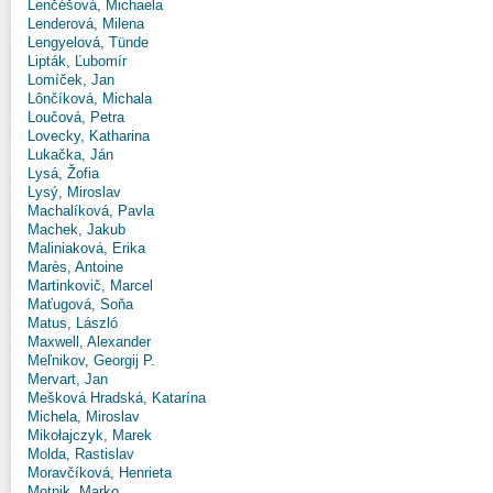
Lenčéšová, Michaela
Lenderová, Milena
Lengyelová, Tünde
Lipták, Ľubomír
Lomíček, Jan
Lônčíková, Michala
Loučová, Petra
Lovecky, Katharina
Lukačka, Ján
Lysá, Žofia
Lysý, Miroslav
Machalíková, Pavla
Machek, Jakub
Maliniaková, Erika
Marès, Antoine
Martinkovič, Marcel
Maťugová, Soňa
Matus, László
Maxwell, Alexander
Meľnikov, Georgij P.
Mervart, Jan
Mešková Hradská, Katarína
Michela, Miroslav
Mikołajczyk, Marek
Molda, Rastislav
Moravčíková, Henrieta
Motnik, Marko