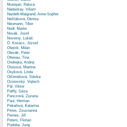
Mureşan, Raluca
Nádaskay, Viliam
Nardelli-Malgrand, Anne-Sophie
Nešťáková, Denisa
Neumann, Tibor
Nodl, Martin
Novák, Jozef
Novotný, Lukáš
Ö. Kovács, József
Olejník, Milan
Olexák, Peter
Oltenau, Tina
Ondrejka, Andrej
Orosová, Martina
Osyková, Linda
Otčenášová, Slávka
Ozorovský, Vojtech
Pál, Viktor
Pálffy, Géza
Panczová, Zuzana
Paul, Herman
Pekařová, Katarína
Peres, Zsuzsanna
Pernes, Jiří
Peters, Florian
Podoba, Juraj