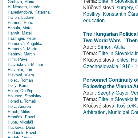
Téma:
Elite in Slovakia 
Grófová, Mária
H. Németh, István
Kľúčové slová:
surgery
,
C
Haberlandová, Katarína
Kostlivý
,
Konštantín Čárs
Hallon, Ľudovít
education
Hamerli, Petra
Hanula, Matej
Harvát, Matej
The Hungarian Political
Haslinger, Peter
Two World Wars – Them
Herucová, Angelika
Autor:
Simon, Attila
Herucová, Marta
Téma:
Elite in Slovakia 
Hetényi, Martin
Himl, Pavel
Kľúčové slová:
elites
,
Hun
Hlavačková, Miriam
Czechoslovakia 1918 - 
Hlavinka, Ján
Hlavová, Viera
Personnel Continuity of 
Holec, Roman
Hollý, Karol
Following the Vienna Ar
Holub, Ondřej
Autor:
Szeghy-Gayer, Ve
Holubec, Stanislav
Téma:
Elite in Slovakia 
Homoľa, Tomáš
Kľúčové slová:
Košice/K
Horz, Andrea
Hroch, Miloš
Arbitration
,
Municipal Co
Hronček, Pavel
Huba, Mikuláš
Hučková, Dana
Hudáček, Pavol
Hudek, Adam