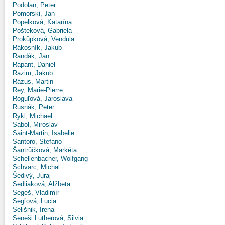
Podolan, Peter
Pomorski, Jan
Popelková, Katarína
Pošteková, Gabriela
Prokůpková, Vendula
Rákosník, Jakub
Randák, Jan
Rapant, Daniel
Razim, Jakub
Rázus, Martin
Rey, Marie-Pierre
Roguľová, Jaroslava
Rusnák, Peter
Rykl, Michael
Sabol, Miroslav
Saint-Martin, Isabelle
Santoro, Stefano
Šantrůčková, Markéta
Schellenbacher, Wolfgang
Schvarc, Michal
Šedivý, Juraj
Sedliaková, Alžbeta
Segeš, Vladimír
Segľová, Lucia
Selišnik, Irena
Seneši Lutherová, Silvia