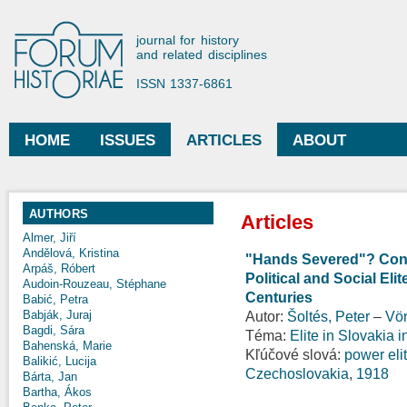
Ski
mai
Forum Historiae
journal for history
con
and related disciplines
ISSN 1337-6861
HOME
ISSUES
ARTICLES
ABOUT
Main menu
AUTHORS
Articles
Almer, Jiří
Andělová, Kristina
"Hands Severed"? Conti
Arpáš, Róbert
Political and Social Eli
Audoin-Rouzeau, Stéphane
Centuries
Babić, Petra
Babják, Juraj
Autor:
Šoltés, Peter
–
Vör
Bagdi, Sára
Téma:
Elite in Slovakia 
Bahenská, Marie
Kľúčové slová:
power eli
Balikić, Lucija
Czechoslovakia
,
1918
Bárta, Jan
Bartha, Ákos