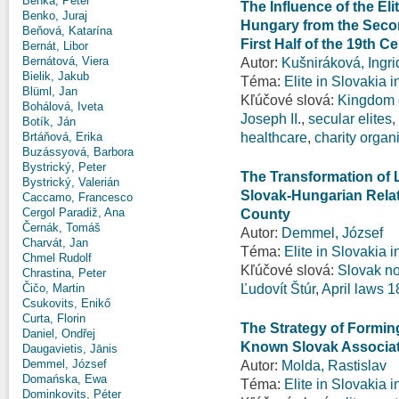
Benka, Peter
The Influence of the Eli
Benko, Juraj
Hungary from the Secon
Beňová, Katarína
First Half of the 19th C
Bernát, Libor
Bernátová, Viera
Autor:
Kušniráková, Ingri
Bielik, Jakub
Téma:
Elite in Slovakia 
Blüml, Jan
Kľúčové slová:
Kingdom 
Bohálová, Iveta
Joseph II.
,
secular elites
,
Botík, Ján
healthcare
,
charity organ
Brtáňová, Erika
Buzássyová, Barbora
Bystrický, Peter
The Transformation of 
Bystrický, Valerián
Slovak-Hungarian Relat
Caccamo, Francesco
Cergol Paradiž, Ana
County
Černák, Tomáš
Autor:
Demmel, József
Charvát, Jan
Téma:
Elite in Slovakia 
Chmel Rudolf
Kľúčové slová:
Slovak nob
Chrastina, Peter
Ľudovít Štúr
,
April laws 
Čičo, Martin
Csukovits, Enikő
Curta, Florin
The Strategy of Forming 
Daniel, Ondřej
Known Slovak Associa
Daugavietis, Jānis
Demmel, József
Autor:
Molda, Rastislav
Domańska, Ewa
Téma:
Elite in Slovakia 
Dominkovits, Péter