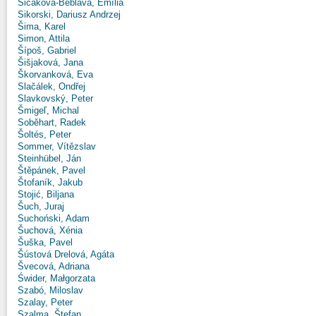
Sičáková-Beblavá, Emília
Sikorski, Dariusz Andrzej
Šima, Karel
Simon, Attila
Šípoš, Gabriel
Šišjaková, Jana
Škorvanková, Eva
Slačálek, Ondřej
Slavkovský, Peter
Šmigeľ, Michal
Soběhart, Radek
Šoltés, Peter
Sommer, Vítězslav
Steinhübel, Ján
Štěpánek, Pavel
Štofaník, Jakub
Stojić, Biljana
Šuch, Juraj
Suchoński, Adam
Šuchová, Xénia
Šuška, Pavel
Šústová Drelová, Agáta
Švecová, Adriana
Świder, Małgorzata
Szabó, Miloslav
Szalay, Peter
Szalma, Štefan