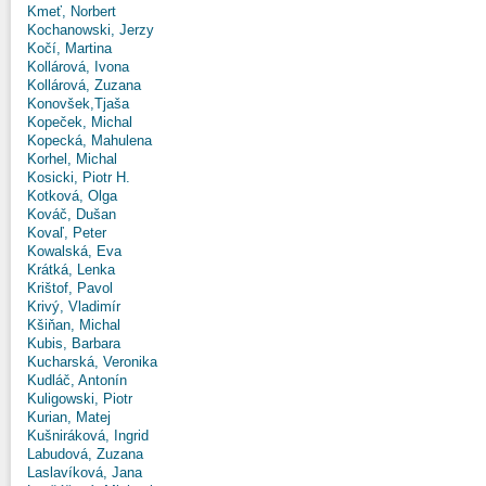
Kmeť, Norbert
Kochanowski, Jerzy
Kočí, Martina
Kollárová, Ivona
Kollárová, Zuzana
Konovšek,Tjaša
Kopeček, Michal
Kopecká, Mahulena
Korhel, Michal
Kosicki, Piotr H.
Kotková, Olga
Kováč, Dušan
Kovaľ, Peter
Kowalská, Eva
Krátká, Lenka
Krištof, Pavol
Krivý, Vladimír
Kšiňan, Michal
Kubis, Barbara
Kucharská, Veronika
Kudláč, Antonín
Kuligowski, Piotr
Kurian, Matej
Kušniráková, Ingrid
Labudová, Zuzana
Laslavíková, Jana