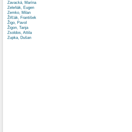
Zavacká, Marína
Zeleňák, Eugen
Zemko, Milan
Žifčák, František
Žigo, Pavol
Žigon, Tanja
Zsoldos, Attila
Zupka, Dušan