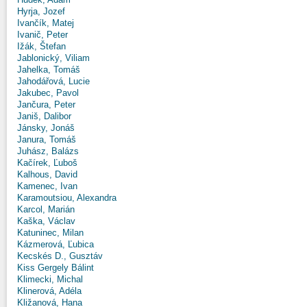
Hyrja, Jozef
Ivančík, Matej
Ivanič, Peter
Ižák, Štefan
Jablonický, Viliam
Jahelka, Tomáš
Jahodářová, Lucie
Jakubec, Pavol
Jančura, Peter
Janiš, Dalibor
Jánsky, Jonáš
Janura, Tomáš
Juhász, Balázs
Kačírek, Ľuboš
Kalhous, David
Kamenec, Ivan
Karamoutsiou, Alexandra
Karcol, Marián
Kaška, Václav
Katuninec, Milan
Kázmerová, Ľubica
Kecskés D., Gusztáv
Kiss Gergely Bálint
Klimecki, Michal
Klinerová, Adéla
Kližanová, Hana