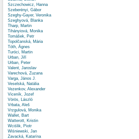
Szczechowicz, Hanna
Szeberényi, Gábor
Szeghy-Gayer, Veronika
Szeghyová, Blanka
Tharp, Martin
Tihányiová, Monika
Tomášek, Petr
Topolčanská, Mária
Tóth, Ágnes
Turóci, Martin
Urban, Jiří
Urban, Peter
Valent, Jaroslav
Varechová, Zuzana
Varga, János J.
Veselská, Natália
Vezenkov, Alexander
Viceník, Jozef
Vörös, László
Vrbata, Aleš
Vrzgulová, Monika
Wallet, Bart
Watterott, Kristin
Wciślik, Piotr
Wiśniewski, Jan
Zavacká, Katarína