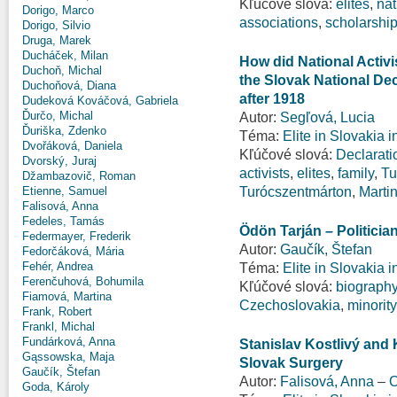
Kľúčové slová:
elites
,
na
Dorigo, Marco
associations
,
scholarshi
Dorigo, Silvio
Druga, Marek
Ducháček, Milan
How did National Activi
Duchoň, Michal
the Slovak National De
Duchoňová, Diana
after 1918
Dudeková Kováčová, Gabriela
Ďurčo, Michal
Autor:
Segľová, Lucia
Ďuriška, Zdenko
Téma:
Elite in Slovakia 
Dvořáková, Daniela
Kľúčové slová:
Declarati
Dvorský, Juraj
activists
,
elites
,
family
,
Tu
Džambazovič, Roman
Turócszentmárton
,
Marti
Etienne, Samuel
Falisová, Anna
Fedeles, Tamás
Ödön Tarján – Politici
Federmayer, Frederik
Autor:
Gaučík, Štefan
Fedorčáková, Mária
Fehér, Andrea
Téma:
Elite in Slovakia 
Ferenčuhová, Bohumila
Kľúčové slová:
biograph
Fiamová, Martina
Czechoslovakia
,
minority
Frank, Robert
Frankl, Michal
Fundárková, Anna
Stanislav Kostlivý and 
Gąssowska, Maja
Slovak Surgery
Gaučík, Štefan
Autor:
Falisová, Anna
–
O
Goda, Károly