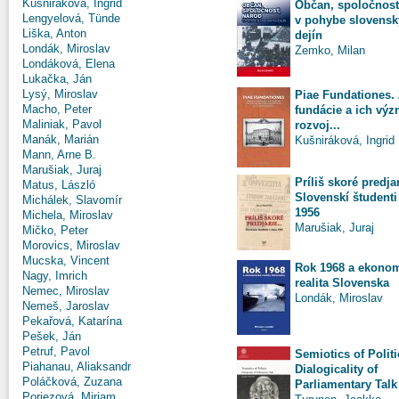
Kušniráková, Ingrid
Občan, spoločnosť
Lengyelová, Tünde
v pohybe slovens
Liška, Anton
dejín
Londák, Miroslav
Zemko, Milan
Londáková, Elena
Lukačka, Ján
Lysý, Miroslav
Piae Fundationes.
Macho, Peter
fundácie a ich vý
Maliniak, Pavol
rozvoj...
Manák, Marián
Kušniráková, Ingrid
Mann, Arne B.
Marušiak, Juraj
Príliš skoré predjar
Matus, László
Slovenskí študenti
Michálek, Slavomír
1956
Michela, Miroslav
Marušiak, Juraj
Mičko, Peter
Morovics, Miroslav
Mucska, Vincent
Rok 1968 a ekono
Nagy, Imrich
realita Slovenska
Nemec, Miroslav
Londák, Miroslav
Nemeš, Jaroslav
Pekařová, Katarína
Pešek, Ján
Petruf, Pavol
Semiotics of Politi
Piahanau, Aliaksandr
Dialogicality of
Poláčková, Zuzana
Parliamentary Talk
Poriezová, Miriam