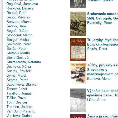
Turunen, Jaakko
Roguľová, Jaroslava
Rošková, Daniela
Roubal, Petr
Sťahovanie národo
Sabol, Miroslav
568). Ostrogóti, Gep
Schvarc, Michal
Bystrický, Peter
Šedivý, Juraj
Segeš, Dušan
Slobodník Martin
Šmigeľ, Michal
Tri jazyky, štyri ko
Sokolovič Peter
Etnická a konfesion
Šoltés, Peter
Šoltés, Peter
Štefánik Martin
Steinhübel, Ján
Štulrajterová, Katarína
Túžby, projekty a re
Šuchová, Xénia
Slovensko v
Šustek, Zbyšek
medzivojnovom o
Syrný, Marek
Bartlová, Alena
Száraz, Peter
Szeghyová, Blanka
Tancer, Jozef
Výpočet obetí chol
Tandlich, Tomáš
epidémie z roku 18
Tišliar, Pavol
Liška, Anton
Tóth, Dezider
Turunen, Jaakko
Van Duin, Pieter C.
Vasiľová, Darina
Žena a právo. Práv