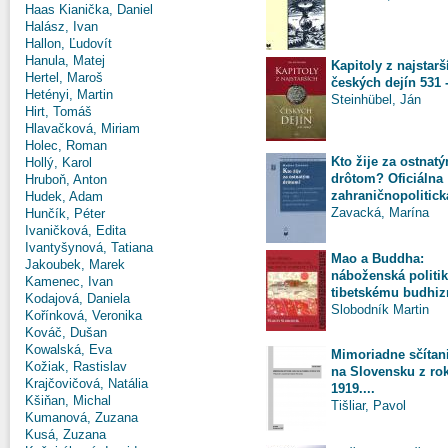
Haas Kianička, Daniel
Halász, Ivan
Hallon, Ľudovít
Hanula, Matej
Kapitoly z najstarš
Hertel, Maroš
českých dejín 531 
Hetényi, Martin
Steinhübel, Ján
Hirt, Tomáš
Hlavačková, Miriam
Holec, Roman
Kto žije za ostnat
Hollý, Karol
drôtom? Oficiálna
Hruboň, Anton
zahraničnopolitická
Hudek, Adam
Zavacká, Marína
Hunčík, Péter
Ivaničková, Edita
Ivantyšynová, Tatiana
Mao a Buddha:
Jakoubek, Marek
náboženská politik
Kamenec, Ivan
tibetskému budhiz
Kodajová, Daniela
Slobodník Martin
Kořínková, Veronika
Kováč, Dušan
Kowalská, Eva
Mimoriadne sčítan
Kožiak, Rastislav
na Slovensku z ro
Krajčovičová, Natália
1919....
Kšiňan, Michal
Tišliar, Pavol
Kumanová, Zuzana
Kusá, Zuzana