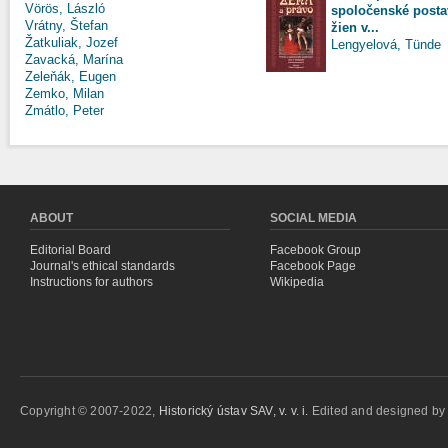
Vörös, László
spoločenské posta
Vrátny, Štefan
žien v...
Žatkuliak, Jozef
Lengyelová, Tünde
Zavacká, Marína
Zeleňák, Eugen
Zemko, Milan
Zmátlo, Peter
ABOUT
SOCIAL MEDIA
Editorial Board
Facebook Group
Journal's ethical standards
Facebook Page
Instructions for authors
Wikipedia
Copyright © 2007-2022,
Historický ústav SAV, v. v. i.
Edited and designed b