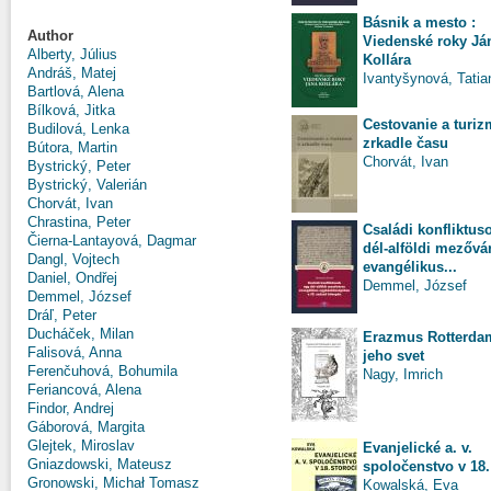
Básnik a mesto :
Author
Viedenské roky Já
Alberty, Július
Kollára
Andráš, Matej
Ivantyšynová, Tatia
Bartlová, Alena
Bílková, Jitka
Cestovanie a turiz
Budilová, Lenka
zrkadle času
Bútora, Martin
Chorvát, Ivan
Bystrický, Peter
Bystrický, Valerián
Chorvát, Ivan
Chrastina, Peter
Családi konfliktus
Čierna-Lantayová, Dagmar
dél-alföldi mezővá
Dangl, Vojtech
evangélikus...
Daniel, Ondřej
Demmel, József
Demmel, József
Dráľ, Peter
Ducháček, Milan
Erazmus Rotterda
Falisová, Anna
jeho svet
Ferenčuhová, Bohumila
Nagy, Imrich
Feriancová, Alena
Findor, Andrej
Gáborová, Margita
Glejtek, Miroslav
Evanjelické a. v.
Gniazdowski, Mateusz
spoločenstvo v 18.
Gronowski, Michał Tomasz
Kowalská, Eva