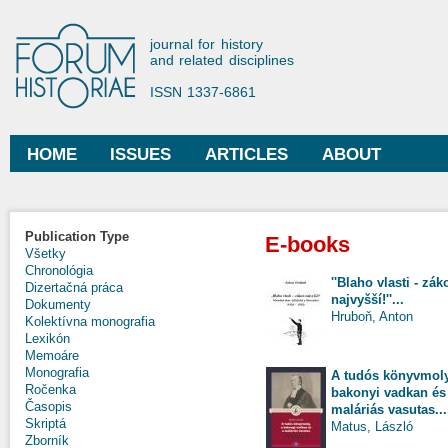
Ski
mai
Forum Historiae
journal for history
con
and related disciplines
ISSN 1337-6861
HOME
ISSUES
ARTICLES
ABOUT
Main menu
Publication Type
E-books
Všetky
Chronológia
''Blaho vlasti - zák
Dizertačná práca
najvyšší!''...
Dokumenty
Hruboň, Anton
Kolektívna monografia
Lexikón
Memoáre
Monografia
A tudós könyvmoly
Ročenka
bakonyi vadkan és
Časopis
maláriás vasutas...
Skriptá
Matus, László
Zborník