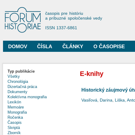
Sko
na
Forum Historiae
časopis pre históriu
hla
a príbuzné spoločenské vedy
obs
ISSN 1337-6861
DOMOV
ČÍSLA
ČLÁNKY
O ČASOPISE
Hlavné menu
Typ publikácie
E-knihy
Všetky
Chronológia
Dizertačná práca
Historický záujmový ú
Dokumenty
Kolektívna monografia
Vasiľová, Darina
,
Liška, Ant
Lexikón
Memoáre
Monografia
Ročenka
Časopis
Skriptá
Zborník