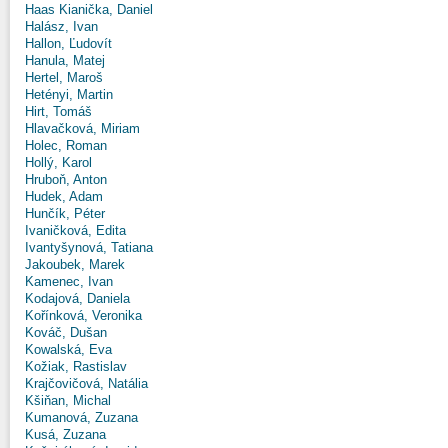
Haas Kianička, Daniel
Halász, Ivan
Hallon, Ľudovít
Hanula, Matej
Hertel, Maroš
Hetényi, Martin
Hirt, Tomáš
Hlavačková, Miriam
Holec, Roman
Hollý, Karol
Hruboň, Anton
Hudek, Adam
Hunčík, Péter
Ivaničková, Edita
Ivantyšynová, Tatiana
Jakoubek, Marek
Kamenec, Ivan
Kodajová, Daniela
Kořínková, Veronika
Kováč, Dušan
Kowalská, Eva
Kožiak, Rastislav
Krajčovičová, Natália
Kšiňan, Michal
Kumanová, Zuzana
Kusá, Zuzana