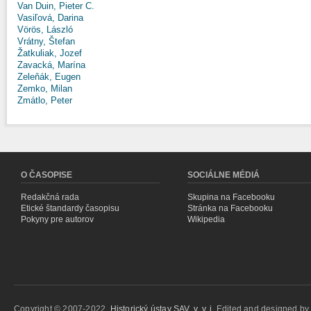
Van Duin, Pieter C.
Vasiľová, Darina
Vörös, László
Vrátny, Štefan
Žatkuliak, Jozef
Zavacká, Marína
Zeleňák, Eugen
Zemko, Milan
Zmátlo, Peter
O ČASOPISE
SOCIÁLNE MÉDIÁ
Redakčná rada
Skupina na Facebooku
Etické štandardy časopisu
Stránka na Facebooku
Pokyny pre autorov
Wikipedia
Copyright © 2007-2022,
Historický ústav SAV, v. v. i.
Edited and designed b