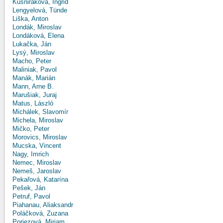
Kušniráková, Ingrid
Lengyelová, Tünde
Liška, Anton
Londák, Miroslav
Londáková, Elena
Lukačka, Ján
Lysý, Miroslav
Macho, Peter
Maliniak, Pavol
Manák, Marián
Mann, Arne B.
Marušiak, Juraj
Matus, László
Michálek, Slavomír
Michela, Miroslav
Mičko, Peter
Morovics, Miroslav
Mucska, Vincent
Nagy, Imrich
Nemec, Miroslav
Nemeš, Jaroslav
Pekařová, Katarína
Pešek, Ján
Petruf, Pavol
Piahanau, Aliaksandr
Poláčková, Zuzana
Poriezová, Miriam