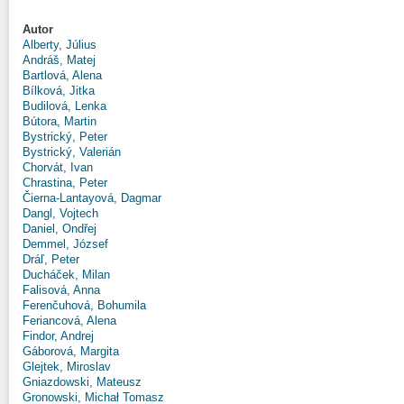
Autor
Alberty, Július
Andráš, Matej
Bartlová, Alena
Bílková, Jitka
Budilová, Lenka
Bútora, Martin
Bystrický, Peter
Bystrický, Valerián
Chorvát, Ivan
Chrastina, Peter
Čierna-Lantayová, Dagmar
Dangl, Vojtech
Daniel, Ondřej
Demmel, József
Dráľ, Peter
Ducháček, Milan
Falisová, Anna
Ferenčuhová, Bohumila
Feriancová, Alena
Findor, Andrej
Gáborová, Margita
Glejtek, Miroslav
Gniazdowski, Mateusz
Gronowski, Michał Tomasz