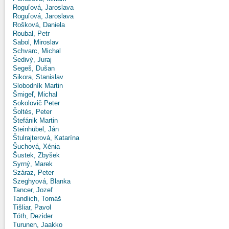
Roguľová, Jaroslava
Roguľová, Jaroslava
Rošková, Daniela
Roubal, Petr
Sabol, Miroslav
Schvarc, Michal
Šedivý, Juraj
Segeš, Dušan
Sikora, Stanislav
Slobodník Martin
Šmigeľ, Michal
Sokolovič Peter
Šoltés, Peter
Štefánik Martin
Steinhübel, Ján
Štulrajterová, Katarína
Šuchová, Xénia
Šustek, Zbyšek
Syrný, Marek
Száraz, Peter
Szeghyová, Blanka
Tancer, Jozef
Tandlich, Tomáš
Tišliar, Pavol
Tóth, Dezider
Turunen, Jaakko